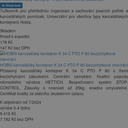
Showroom
Tužkovník pro přehlednou organizaci a uschování psacích potřeb a
kancelářských pomůcek. Univerzální pro všechny typy kancelářských
kontejnerů Hobis.
Skladem
Ihned k expedici
178
Kč
147 Kč bez DPH
HOBIS kancelářský kontejner K 34 C PTO P 80 bezúchytkové otevírání
Přístavný kancelářský kontejner K 34 C PTO P 80 s třemi
bezúchytnými zásuvkami. Centrální zamykání. Kvalitní pojezdy
německého výrobce HETTICH. Bezpečnostní systém STOP-
CONTROL. Zásuvky s nosností až 25kg, snadno omyvatelné.
Certifikát kvality ze státního zkušebním ústavu.
K objednání od 7/2024
výroba 3-4 týdny
9 416
Kč
7 782 Kč bez DPH