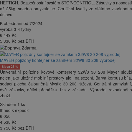
HETTICH. Bezpečnostní systém STOP-CONTROL. Zásuvky s nosností
až 25kg, snadno omyvatelné. Certifikát kvality ze státního zkušebním
ústavu.
K objednání od 7/2024
výroba 3-4 týdny
6 449
Kč
5 330 Kč bez DPH
MAYER pojízdný kontejner se zámkem 32W8 30 208 výprodej
Sleva 25 %
Universální pojízdné kovové kontejnery 32W8 30 208 Mayer slouží
nejen jako úložné mobilní prostory ale i na sezení. Barva korpusu bílá,
sedací plocha čalouněná Mystic 30 208 růžová. Centrální zamykání,
dvě zásuvky, dělící přepážka 1ks v základu. Výprodej rozbaleného
zboží.
Skladem 1 ks
Ihned k expedici
6 050
4 538
Kč
3 750 Kč bez DPH