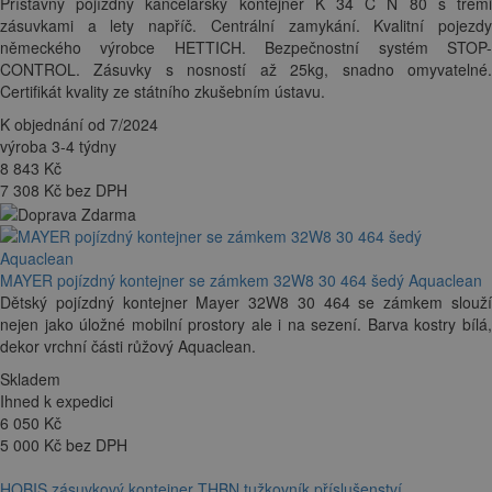
Přístavný pojízdný kancelářský kontejner K 34 C N 80 s třemi
zásuvkami a lety napříč. Centrální zamykání. Kvalitní pojezdy
německého výrobce HETTICH. Bezpečnostní systém STOP-
CONTROL. Zásuvky s nosností až 25kg, snadno omyvatelné.
Certifikát kvality ze státního zkušebním ústavu.
K objednání od 7/2024
výroba 3-4 týdny
8 843
Kč
7 308 Kč bez DPH
MAYER pojízdný kontejner se zámkem 32W8 30 464 šedý Aquaclean
Dětský pojízdný kontejner Mayer 32W8 30 464 se zámkem slouží
nejen jako úložné mobilní prostory ale i na sezení. Barva kostry bílá,
dekor vrchní části růžový Aquaclean.
Skladem
Ihned k expedici
6 050
Kč
5 000 Kč bez DPH
HOBIS zásuvkový kontejner THBN tužkovník příslušenství