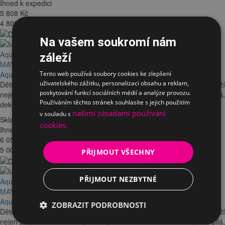
Ihned k expedici
5 808
Kč
4 800 Kč bez DPH
Na vašem soukromí nám
záleží
MAYER pojízdný kontejner se zámkem 32W8 30 461 červený
Tento web používá soubory cookies ke zlepšení
Aquaclean
uživatelského zážitku, personalizaci obsahu a reklam,
Dětský pojízdný kontejner Mayer 32W8 30 461 se zámkem slouží
poskytování funkcí sociálních médií a analýze provozu.
nejen jako úložné mobilní prostory ale i na sezení. Barva korpusu bílá,
Používáním těchto stránek souhlasíte s jejich použitím
dekor vrchní části červený Aquaclean.
našimi zásadami používání
v souladu s
Skladem
cookies.
Ihned k expedici
6 050
Kč
5 000 Kč bez DPH
PŘIJMOUT VŠECHNY
PŘIJMOUT NEZBYTNÉ
MAYER pojízdný kontejner se zámkem 32W8 30 462 modrý
Aquaclean
ZOBRAZIT PODROBNOSTI
Dětský pojízdný kontejner Mayer 32W8 30 462 se zámkem slouží
nejen jako úložné mobilní prostory ale i na sezení. Barva korpusu bílá,