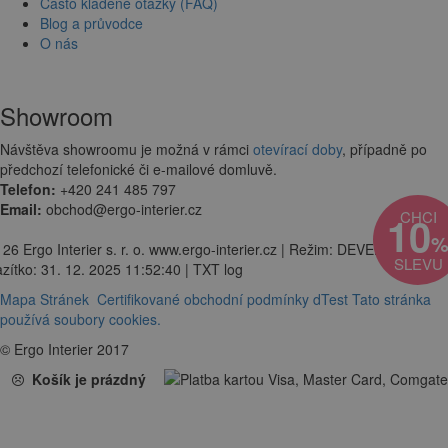
Často kladené otázky (FAQ)
Blog a průvodce
O nás
Showroom
Návštěva showroomu je možná v rámci
otevírací doby
, případně po
předchozí telefonické či e-mailové domluvě.
Telefon:
+420 241 485 797
Email:
obchod@ergo-interier.cz
CHCI
10
 26 Ergo Interier s. r. o. www.ergo-interier.cz | Režim: DEVELOPMENT 
SLEVU
zítko: 31. 12. 2025 11:52:40 | TXT log
Mapa Stránek
Certifikované obchodní podmínky dTest
Tato stránka
používá soubory cookies.
© Ergo Interier 2017
Košík je prázdný