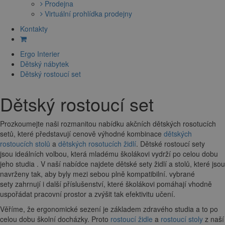
Prodejna
Virtuální prohlídka prodejny
Kontakty
Ergo Interier
Dětský nábytek
Dětský rostoucí set
Dětský rostoucí set
Prozkoumejte naši rozmanitou nabídku akčních dětských rosotucích
setů, které představují cenově výhodné kombinace
dětských
rostoucích stolů
a
dětských rosotucích židlí
. Dětské rostoucí sety
jsou ideálních volbou, která mladému školákovi vydrží po celou dobu
jeho studia . V naší nabídce najdete dětské sety židlí a stolů, které jsou
navrženy tak, aby byly mezi sebou plně kompatibilní. vybrané
sety zahrnují i další příslušenství, které školákovi pomáhají vhodně
uspořádat pracovní prostor a zvýšit tak efektivitu učení.
Věříme, že ergonomické sezení je základem zdravého studia a to po
celou dobu školní docházky. Proto
rostoucí židle
a
rostoucí stoly
z naší