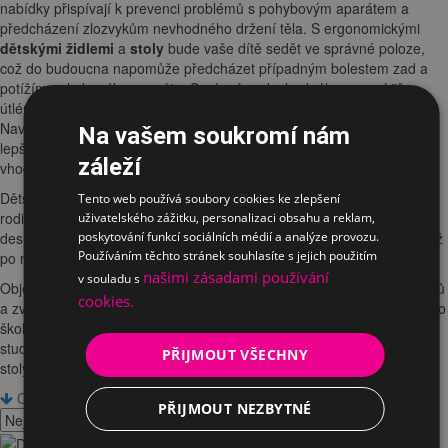
nabídky přispívají k prevenci problémů s pohybovým aparátem a
předcházení zlozvykům nevhodného držení těla. S ergonomickými
dětskými židlemi
a
stoly
bude vaše dítě sedět ve správné poloze,
což do budoucna napomůže předcházet případným bolestem zad a
potížím pohybového aparátu. Správný zvyk vhodného sezení již v
útlém školním věku pomáhá k celkovému zdravému rozovji dítěte.
Navíc správně nastavené dětské pracoviště může výrazně přispět k
Na vašem soukromí nám
lepším studijním výsledkům ve škole.
Dětské rostoucí židle
jsou
záleží
vhodné pro děti od 4let až do dospívání.
Dětské rostoucí stoly a židle od čekého výrobce Mayer představují
Tento web používá soubory cookies ke zlepšení
rodiči lety osvědčenou kvalitu. Sety jsou navrženy s univerzálním
uživatelského zážitku, personalizaci obsahu a reklam,
poskytování funkcí sociálních médií a analýze provozu.
designem, který se hodí do každého dětského pokoje, od prvňáčka až
Používáním těchto stránek souhlasíte s jejich použitím
po maturanta.
našimi zásadami používání
v souladu s
Objevte náš sortiment cenově zvýhodněných dětských rostoucích setů
cookies.
a zvolte tu nejlepší kombinaci stolu a židle pro pohodlí a zdraví vašeho
školáka. Zdravé sezení a ergonomie jsou klíčem k úspěšnému ve
studiu. Investujte do budoucnosti vašeho dítěte s našimi rostoucími
PŘIJMOUT VŠECHNY
stoly a židlemi.
Od nejoblíbenějších
Od nejdražích
Od nejlevnějších
PŘIJMOUT NEZBYTNÉ