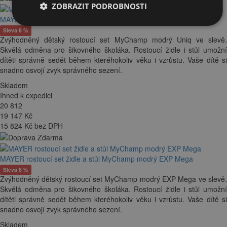
ZOBRAZIT PODROBNOSTI
MAYER rostoucí set židle a stůl MyChamp modrý UNIQ
Sleva 8 %
Zvýhodněný dětský rostoucí set MyChamp modrý Uniq ve slevě.
Skvělá odměna pro šikovného školáka. Rostoucí židle i stůl umožní
dítěti správně sedět během kteréhokoliv věku i vzrůstu. Vaše dítě si
snadno osvojí zvyk správného sezení.
Skladem
Ihned k expedici
20 812
19 147
Kč
15 824 Kč bez DPH
MAYER rostoucí set židle a stůl MyChamp modrý EXP Mega
Sleva 8 %
Zvýhodněný dětský rostoucí set MyChamp modrý EXP Mega ve slevě.
Skvělá odměna pro šikovného školáka. Rostoucí židle i stůl umožní
dítěti správně sedět během kteréhokoliv věku i vzrůstu. Vaše dítě si
snadno osvojí zvyk správného sezení.
Skladem