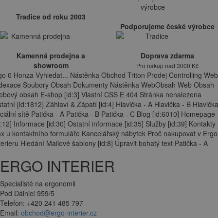
Tradice od roku 2003
Podporujeme české výrobce
Kamenná prodejna a
Doprava zdarma
showroom
Pro nákup nad 3000 Kč
go 0 Honza Vyhledat... Nástěnka Obchod Triton Prodej Controlling Web
ndexace Soubory Obsah Dokumenty Nástěnka WebObsah Web Obsah
bový obsah E-shop [id:3] Vlastní CSS E 404 Stránka nenalezena
tatní [id:1812] Záhlaví & Zápatí [id:4] Hlavička - A Hlavička - B Hlavička
ciální sítě Patička - A Patička - B Patička - C Blog [id:6010] Homepage
d:12] Informace [id:30] Ostatní informace [id:35] Služby [id:39] Kontakty
x u kontaktního formuláře Kancelářský nábytek Proč nakupovat v Ergo
terieru Hledání Mailové šablony [id:8] Úpravit bohatý text Patička - A
ERGO INTERIER
Specialisté na ergonomii
Pod Dálnicí 959/5
Telefon: +420 241 485 797
Email:
obchod@ergo-interier.cz