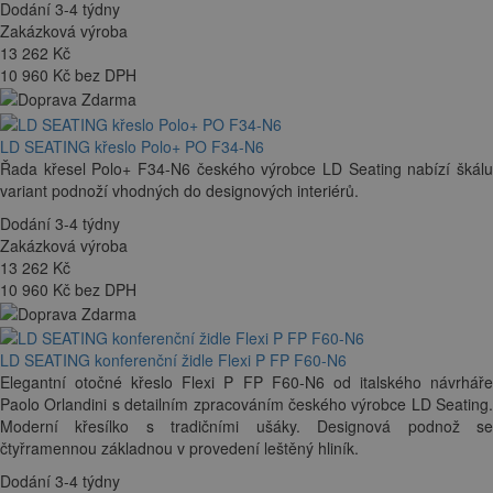
Dodání 3-4 týdny
Zakázková výroba
13 262
Kč
10 960 Kč bez DPH
LD SEATING křeslo Polo+ PO F34-N6
Řada křesel Polo+ F34-N6 českého výrobce LD Seating nabízí škálu
variant podnoží vhodných do designových interiérů.
Dodání 3-4 týdny
Zakázková výroba
13 262
Kč
10 960 Kč bez DPH
LD SEATING konferenční židle Flexi P FP F60-N6
Elegantní otočné křeslo Flexi P FP F60-N6 od italského návrháře
Paolo Orlandini s detailním zpracováním českého výrobce LD Seating.
Moderní křesílko s tradičními ušáky. Designová podnož se
čtyřramennou základnou v provedení leštěný hliník.
Dodání 3-4 týdny