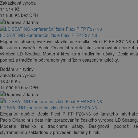
Zakázková výroba
14 314
Kč
11 830 Kč bez DPH
LD SEATING konferenční židle Flexi P FP F37-N6
Elegantní otočné, výškově stavitelné křesílko Flexi P FP F37-N6 od
italského návrháře Paolo Orlandini s detailním zpracováním českého
výrobce LD Seating. Moderní křesílko s tradičními ušáky. Designová
podnož s tradičním pětiramenným křížem osazeným kolečky.
Dodání 3-4 týdny
Zakázková výroba
13 419
Kč
11 090 Kč bez DPH
LD SEATING konferenční židle Flexi P FP F20-N6
Elegantní otočné křeslo Flexi P FP F20-N6 od italského návrháře
Paolo Orlandini s detailním zpracováním českého výrobce LD Seating.
Moderní křesílko s tradičními ušáky. Designová podnož se
čtyřramennou základnou v provedení leštěný hliník.