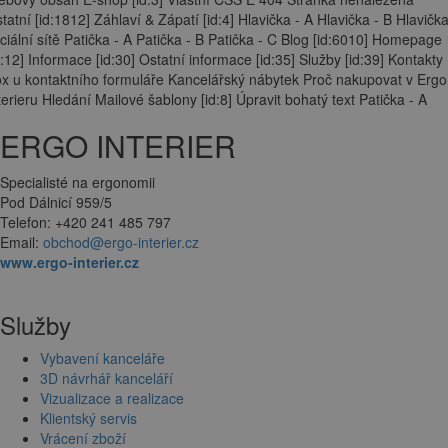
tatní [id:1812] Záhlaví & Zápatí [id:4] Hlavička - A Hlavička - B Hlavička
ciální sítě Patička - A Patička - B Patička - C Blog [id:6010] Homepage
d:12] Informace [id:30] Ostatní informace [id:35] Služby [id:39] Kontakty
x u kontaktního formuláře Kancelářský nábytek Proč nakupovat v Ergo
terieru Hledání Mailové šablony [id:8] Úpravit bohatý text Patička - A
ERGO INTERIER
Specialisté na ergonomii
Pod Dálnicí 959/5
Telefon: +420 241 485 797
Email:
obchod@ergo-interier.cz
www.ergo-interier.cz
Služby
Vybavení kanceláře
3D návrhář kanceláří
Vizualizace a realizace
Klientský servis
Vrácení zboží