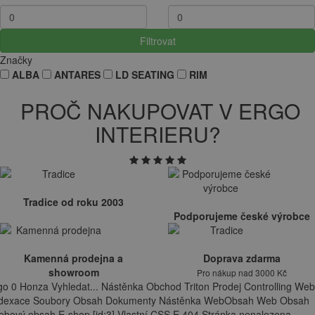
Filtrovat
Značky
ALBA
ANTARES
LD SEATING
RIM
PROČ NAKUPOVAT V ERGO
INTERIERU?
Tradice od roku 2003
Podporujeme české výrobce
Kamenná prodejna a
Doprava zdarma
showroom
Pro nákup nad 3000 Kč
go 0 Honza Vyhledat... Nástěnka Obchod Triton Prodej Controlling Web
ndexace Soubory Obsah Dokumenty Nástěnka WebObsah Web Obsah
bový obsah E-shop [id:3] Vlastní CSS E 404 Stránka nenalezena