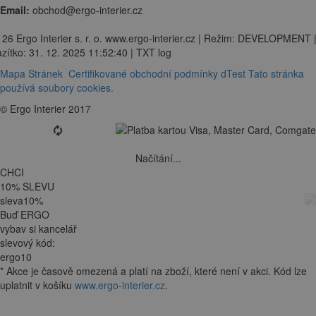
Email:
obchod@ergo-interier.cz
 26 Ergo Interier s. r. o. www.ergo-interier.cz | Režim: DEVELOPMENT 
zítko: 31. 12. 2025 11:52:40 | TXT log
Mapa Stránek
Certifikované obchodní podmínky dTest
Tato stránka
používá soubory cookies.
© Ergo Interier 2017
Načítání...
CHCI
10
%
SLEVU
sleva
10
%
Buď ERGO
vybav si kancelář
slevový kód:
ergo10
*
Akce je
časově omezená
a platí na zboží, které není v akci. Kód lze
uplatnit v košíku
www.ergo-interier.cz
.