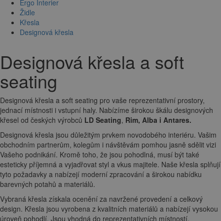
Ergo Interier
Židle
Křesla
Designová křesla
Designová křesla a soft
seating
Designová křesla a soft seating pro vaše reprezentativní prostory,
jednací místnosti i vstupní haly. Nabízíme širokou škálu designových
křesel od českých výrobců
LD Seating
,
Rim, Alba i Antares.
Designová křesla jsou důležitým prvkem novodobého interiéru. Vašim
obchodním partnerům, kolegům i návštěvám pomhou jasně sdělit vizi
Vašeho podnikání. Kromě toho, že jsou pohodlná, musí být také
esteticky příjemná a vyjadřovat styl a vkus majitele. Naše křesla splňují
tyto požadavky a nabízejí moderní zpracování a širokou nabídku
barevných potahů a materiálů.
Vybraná křesla získala ocenění za navržené provedení a celkový
design. Křesla jsou vyrobena z kvalitních materiálů a nabízejí vysokou
úroveň pohodlí. Jsou vhodná do reprezentativních místností,