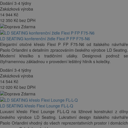
Dodání 3-4 týdny
Zakázková výroba
14 944
Kč
12 350 Kč bez DPH
LD SEATING konferenční židle Flexi P FP F75-N6
Elegantní otočné křeslo Flexi P FP F75-N6 od italského návrháře
Paolo Orlandini s detailním zpracováním českého výrobce LD Seating.
Moderní křesílko s tradičními ušáky. Designová podnož se
čtyřramennou základnou v provedení leštěný hliník s kolečky.
Dodání 3-4 týdny
Zakázková výroba
14 544
Kč
12 020 Kč bez DPH
LD SEATING křeslo Flexi Lounge FL-L-Q
Luxusní křeslo Flexi Lounge FL-L-Q na ližinové konstrukci z dílny
českého výrobce LD Seating. Lukrativní design italského návrháře
Paolo Orlandini vhodný do všech reprezentativních prostor i domácích