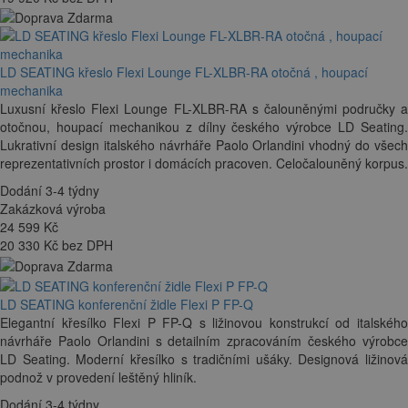
LD SEATING křeslo Flexi Lounge FL-XLBR-RA otočná , houpací
mechanika
Luxusní křeslo Flexi Lounge FL-XLBR-RA s čalouněnými područky a
otočnou, houpací mechanikou z dílny českého výrobce LD Seating.
Lukrativní design italského návrháře Paolo Orlandini vhodný do všech
reprezentativních prostor i domácích pracoven. Celočalouněný korpus.
Dodání 3-4 týdny
Zakázková výroba
24 599
Kč
20 330 Kč bez DPH
LD SEATING konferenční židle Flexi P FP-Q
Elegantní křesílko Flexi P FP-Q s ližinovou konstrukcí od italského
návrháře Paolo Orlandini s detailním zpracováním českého výrobce
LD Seating. Moderní křesílko s tradičními ušáky. Designová ližinová
podnož v provedení leštěný hliník.
Dodání 3-4 týdny