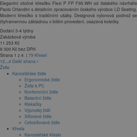
Elegantní otočné křesílko Flexi P FP F95-WH od italského návrháře
Paolo Orlandini s detailním zpracováním českého výrobce LD Seating.
Moderní křesílko s tradičními ušáky. Designová nylonová podnož se
čtyřramennou základnou v bílém provedení, osazená kolečky.
Dodání 3-4 týdny
Zakázková výroba
11 253
Kč
9 300 Kč bez DPH
Strana 1 z 4 |
79 Křesel
1
2
...
4
Další strana
Židle
Kancelářské židle
Ergonomické židle
Židle k PC
Konferenční židle
Balanční židle
Klekačky
Výprodej židlí
Síťované židle
Celosíťované židle
Křesla
Kancelářské křeslo