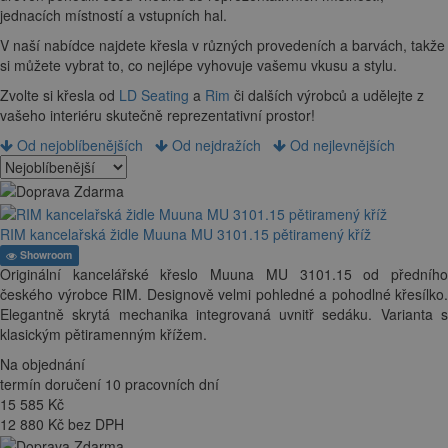
jednacích místností a vstupních hal.
V naší nabídce najdete křesla v různých provedeních a barvách, takže
si můžete vybrat to, co nejlépe vyhovuje vašemu vkusu a stylu.
Zvolte si křesla od
LD Seating
a
Rim
či dalších výrobců
a udělejte z
vašeho interiéru skutečně reprezentativní prostor!
Od nejoblíbenějších
Od nejdražích
Od nejlevnějších
RIM kancelařská židle Muuna MU 3101.15 pětiramený kříž
Showroom
Originální kancelářské křeslo Muuna MU 3101.15 od předního
českého výrobce RIM. Designově velmi pohledné a pohodlné křesílko.
Elegantně skrytá mechanika integrovaná uvnitř sedáku. Varianta s
klasickým pětiramenným křížem.
Na objednání
termín doručení 10 pracovních dní
15 585
Kč
12 880 Kč bez DPH