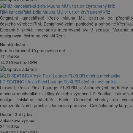
RIM kancelařská židle Muuna MU 3101.04 čtyřramený kříž
Originální kancelářské křeslo Muuna MU 3101.04 od předního
českého výrobce RIM. Designově velmi pohledné a pohodlné křesílko.
Elegantně skrytá mechanika integrovaná uvnitř sedáku. Varianta s
designovým čtyřramenným křížem.
Na objednání
termín doručení 10 pracovních dní
17 194
Kč
14 210 Kč bez DPH
LD SEATING křeslo Flexi Lounge FL-XLBR otočná mechanika
Luxusní křeslo Flexi Lounge FL-XLBR s čalouněnými područky a
otočnou mechanikou z dílny českého výrobce LD Seating. Lukrativní
design italského návrháře Paolo Orlandini vhodný do všech
reprezentativních prostor i domácích pracoven. Celočalouněný korpus.
Dodání 3-4 týdny
Zakázková výroba
24 103
Kč
19 920 Kč bez DPH