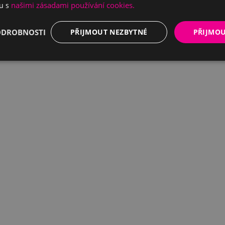
našimi zásadami používání cookies.
du s
ODROBNOSTI
PŘIJMOUT NEZBYTNÉ
PŘIJMO