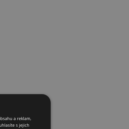
obsahu a reklam,
hlasíte s jejich