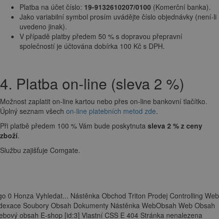
Platba na účet číslo:
19-9132610207/0100
(Komerční banka).
Jako variabilní symbol prosím uvádějte číslo objednávky (není-li
uvedeno jinak).
V případě platby předem 50 % s dopravou přepravní
společností je účtována dobírka 100 Kč s DPH.
4. Platba on-line (sleva 2 %)
Možnost zaplatit on-line kartou nebo přes on-line bankovní tlačítko.
Úplný seznam všech
on-line platebních metod zde
.
Při platbě předem 100 % Vám bude poskytnuta
sleva 2 % z ceny
zboží
.
Službu zajišťuje Comgate.
go 0 Honza Vyhledat... Nástěnka Obchod Triton Prodej Controlling Web
ndexace Soubory Obsah Dokumenty Nástěnka WebObsah Web Obsah
bový obsah E-shop [id:3] Vlastní CSS E 404 Stránka nenalezena