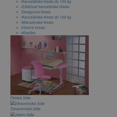
Kancelářské křeslo do 130 kg
Zátěžové kancelářské křeslo
Designová křesla
Kancelářské křeslo do 150 kg
Manažerské křeslo
Otočné křeslo
Křesílko
Dětské židle
Zdravotnické židle