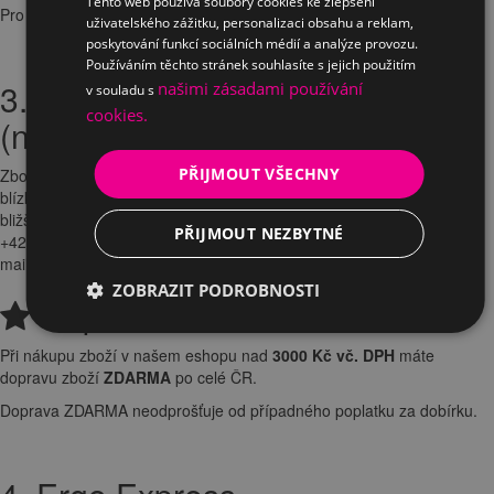
Tento web používá soubory cookies ke zlepšení
Pro objednávky
nad 3000 Kč s DPH je doprava ZDARMA
.
uživatelského zážitku, personalizaci obsahu a reklam,
poskytování funkcí sociálních médií a analýze provozu.
Používáním těchto stránek souhlasíte s jejich použitím
3. Doprava na paletě
našimi zásadami používání
v souladu s
cookies.
(nadrozměrné zboží)
PŘIJMOUT VŠECHNY
Zboží je přepravováno na paletě přepravcem DHL. V rámci Prahy a
blízkého okolí nabízíme vlastní dopravu s možností montáže. Pro
bližší informace a cenu nás neváhejte kontaktovat telefonicky na
PŘIJMOUT NEZBYTNÉ
+420 737 125 483 | +420 241 485 797 nebo nám zašlete dotaz e-
mailem na
obchod@ergo-interier.cz
ZOBRAZIT PODROBNOSTI
Doprava zdarma
Při nákupu zboží v našem eshopu nad
3000 Kč vč. DPH
máte
dopravu zboží
ZDARMA
po celé ČR.
Doprava ZDARMA neodprošťuje od případného poplatku za dobírku.