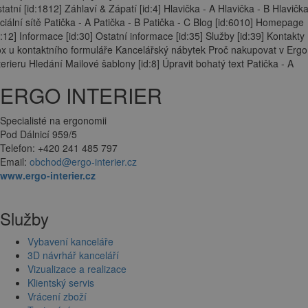
tatní [id:1812] Záhlaví & Zápatí [id:4] Hlavička - A Hlavička - B Hlavička
ciální sítě Patička - A Patička - B Patička - C Blog [id:6010] Homepage
d:12] Informace [id:30] Ostatní informace [id:35] Služby [id:39] Kontakty
x u kontaktního formuláře Kancelářský nábytek Proč nakupovat v Ergo
terieru Hledání Mailové šablony [id:8] Úpravit bohatý text Patička - A
ERGO INTERIER
Specialisté na ergonomii
Pod Dálnicí 959/5
Telefon: +420 241 485 797
Email:
obchod@ergo-interier.cz
www.ergo-interier.cz
Služby
Vybavení kanceláře
3D návrhář kanceláří
Vizualizace a realizace
Klientský servis
Vrácení zboží