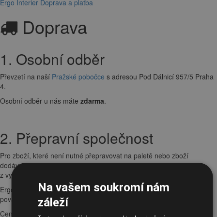
Ergo Interier
Doprava a platba
Doprava
1. Osobní odběr
Převzetí na naší
Pražské pobočce
s adresou Pod Dálnicí 957/5 Praha
4.
Osobní odběr u nás máte
zdarma
.
2. Přepravní společnost
Pro zboží, které není nutné přepravovat na paletě nebo zboží
dodávané přes naší dopravu Ergo Express, je možné zvolit jednu
z vybraných společností: PPL, DPD, GLS, TopTrans, Geis.
Na vašem soukromí nám
Ergo-interier si vyhrazuje právo na změnu dopravce v závislosti na
povaze zboží a jeho rozměrech.
záleží
Cena dopravy činí
200 Kč
vč. DPH u objednávek do 3000 Kč s DPH .