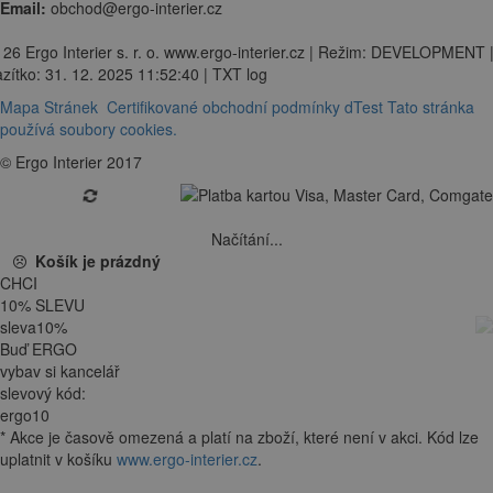
Email:
obchod@ergo-interier.cz
 26 Ergo Interier s. r. o. www.ergo-interier.cz | Režim: DEVELOPMENT 
zítko: 31. 12. 2025 11:52:40 | TXT log
Mapa Stránek
Certifikované obchodní podmínky dTest
Tato stránka
používá soubory cookies.
© Ergo Interier 2017
Načítání...
Košík je prázdný
CHCI
10
%
SLEVU
sleva
10
%
Buď ERGO
vybav si kancelář
slevový kód:
ergo10
*
Akce je
časově omezená
a platí na zboží, které není v akci. Kód lze
uplatnit v košíku
www.ergo-interier.cz
.