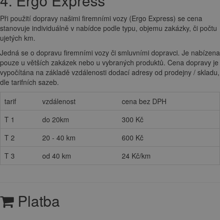
4. Ergo Express
Při použití dopravy našimi firemními vozy (Ergo Express) se cena
stanovuje individuálně v nabídce podle typu, objemu zakázky, či počtu
ujetých km.
Jedná se o dopravu firemními vozy či smluvními dopravci. Je nabízena
pouze u větších zakázek nebo u vybraných produktů. Cena dopravy je
vypočítána na základě vzdálenosti dodací adresy od prodejny / skladu,
dle tarifních sazeb.
tarif
vzdálenost
cena bez DPH
T 1
do 20km
300 Kč
T 2
20 - 40 km
600 Kč
T 3
od 40 km
24 Kč/km
Platba