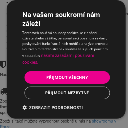
Pohledovou desku možno kombinovat s deskou dětských
rostoucích stolů Mayer
Čalounění možno kombinovat s čalouněním dětských rostoucích
Na vašem soukromí nám
židlí Mayer
záleží
2x zásuvka se zámkem
Mini organizér pro psací potřeby + organizační přepážka
Tento web používá soubory cookies ke zlepšení
Kombinace 5 koleček pro snadnou manipulaci a stabilitu
uživatelského zážitku, personalizaci obsahu a reklam,
Kolečka opatřena mechanickou brzdou
poskytování funkcí sociálních médií a analýze provozu.
5letá záruka
Používáním těchto stránek souhlasíte s jejich použitím
našimi zásadami používání
v souladu s
ZÁRUKA
cookies.
Nadstandardní záruka
5 let
.
PŘIJMOUT VŠECHNY
DOPRAVA
PŘIJMOUT NEZBYTNÉ
Zboží Vám doručíme
ZDARMA
. Objednávku rádi dopravíme na
libovolnou adresu
v ČR. Dopravu k Vám zajistíme smluvní přepravní
ZOBRAZIT PODROBNOSTI
společností.
Zboží si také můžete vyzvednout osobně u nás na
showroomu v
Praze
.