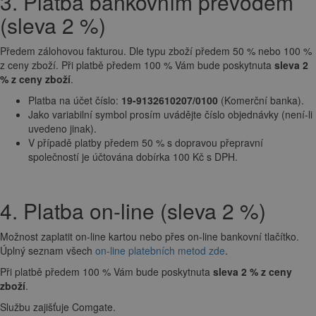
3. Platba bankovním převodem
(sleva 2 %)
Předem zálohovou fakturou. Dle typu zboží předem 50 % nebo 100 %
z ceny zboží. Při platbě předem 100 % Vám bude poskytnuta
sleva 2
% z ceny zboží
.
Platba na účet číslo:
19-9132610207/0100
(Komerční banka).
Jako variabilní symbol prosím uvádějte číslo objednávky (není-li
uvedeno jinak).
V případě platby předem 50 % s dopravou přepravní
společností je účtována dobírka 100 Kč s DPH.
4. Platba on-line (sleva 2 %)
Možnost zaplatit on-line kartou nebo přes on-line bankovní tlačítko.
Úplný seznam všech
on-line platebních metod zde
.
Při platbě předem 100 % Vám bude poskytnuta
sleva 2 % z ceny
zboží
.
Službu zajišťuje Comgate.