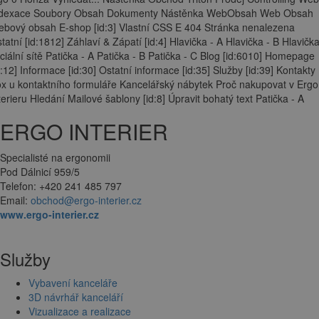
ndexace Soubory Obsah Dokumenty Nástěnka WebObsah Web Obsah
bový obsah E-shop [id:3] Vlastní CSS E 404 Stránka nenalezena
tatní [id:1812] Záhlaví & Zápatí [id:4] Hlavička - A Hlavička - B Hlavička
ciální sítě Patička - A Patička - B Patička - C Blog [id:6010] Homepage
d:12] Informace [id:30] Ostatní informace [id:35] Služby [id:39] Kontakty
x u kontaktního formuláře Kancelářský nábytek Proč nakupovat v Ergo
terieru Hledání Mailové šablony [id:8] Úpravit bohatý text Patička - A
ERGO INTERIER
Specialisté na ergonomii
Pod Dálnicí 959/5
Telefon: +420 241 485 797
Email:
obchod@ergo-interier.cz
www.ergo-interier.cz
Služby
Vybavení kanceláře
3D návrhář kanceláří
Vizualizace a realizace