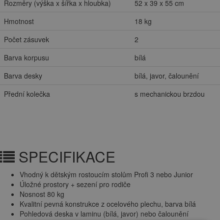
Rozměry (výška x šířka x hloubka)
52 x 39 x 55 cm
Hmotnost
18 kg
Počet zásuvek
2
Barva korpusu
bílá
Barva desky
bílá, javor, čalounění
Přední kolečka
s mechanickou brzdou
SPECIFIKACE
Vhodný k dětským rostoucím stolům Profi 3 nebo Junior
Úložné prostory + sezení pro rodiče
Nosnost 80 kg
Kvalitní pevná konstrukce z ocelového plechu, barva bílá
Pohledová deska v laminu (bílá, javor) nebo čalounění