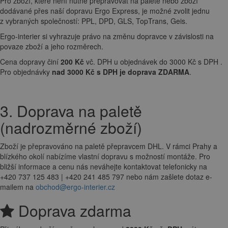
Pro zboží, které není nutné přepravovat na paletě nebo zboží
dodávané přes naší dopravu Ergo Express, je možné zvolit jednu
z vybraných společností: PPL, DPD, GLS, TopTrans, Geis.
Ergo-interier si vyhrazuje právo na změnu dopravce v závislosti na
povaze zboží a jeho rozměrech.
Cena dopravy činí
200 Kč
vč. DPH u objednávek do 3000 Kč s DPH .
Pro objednávky
nad 3000 Kč s DPH je doprava ZDARMA
.
3. Doprava na paletě
(nadrozměrné zboží)
Zboží je přepravováno na paletě přepravcem DHL. V rámci Prahy a
blízkého okolí nabízíme vlastní dopravu s možností montáže. Pro
bližší informace a cenu nás neváhejte kontaktovat telefonicky na
+420 737 125 483 | +420 241 485 797 nebo nám zašlete dotaz e-
mailem na
obchod@ergo-interier.cz
Doprava zdarma