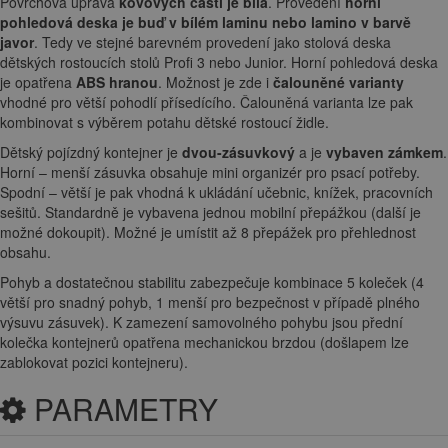
Povrchová úprava
kovových částí je bílá
. Provedení
horní
pohledová deska je buď v bílém laminu nebo lamino v barvě
javor
. Tedy ve stejné barevném provedení jako stolová deska
dětských rostoucích stolů Profi 3 nebo Junior. Horní pohledová deska
je opatřena
ABS hranou
. Možnost je zde i
čalouněné varianty
vhodné pro větší pohodlí přísedícího. Čalouněná varianta lze pak
kombinovat s výběrem potahu dětské rostoucí židle.
Dětský pojízdný kontejner je
dvou-zásuvkový
a je
vybaven zámkem
.
Horní – menší zásuvka obsahuje mini organizér pro psací potřeby.
Spodní – větší je pak vhodná k ukládání učebnic, knížek, pracovních
sešitů. Standardně je vybavena jednou mobilní přepážkou (další je
možné dokoupit). Možné je umístit až 8 přepážek pro přehlednost
obsahu.
Pohyb a dostatečnou stabilitu zabezpečuje kombinace 5 koleček (4
větší pro snadný pohyb, 1 menší pro bezpečnost v případě plného
výsuvu zásuvek). K zamezení samovolného pohybu jsou přední
kolečka kontejnerů opatřena mechanickou brzdou (došlapem lze
zablokovat pozici kontejneru).
PARAMETRY