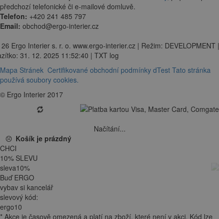
předchozí telefonické či e-mailové domluvě.
Telefon:
+420 241 485 797
Email:
obchod@ergo-interier.cz
 26 Ergo Interier s. r. o. www.ergo-interier.cz | Režim: DEVELOPMENT 
zítko: 31. 12. 2025 11:52:40 | TXT log
Mapa Stránek
Certifikované obchodní podmínky dTest
Tato stránka
používá soubory cookies.
© Ergo Interier 2017
Načítání...
Košík je prázdný
CHCI
10
%
SLEVU
sleva
10
%
Buď ERGO
vybav si kancelář
slevový kód:
ergo10
*
Akce je
časově omezená
a platí na zboží, které není v akci. Kód lze