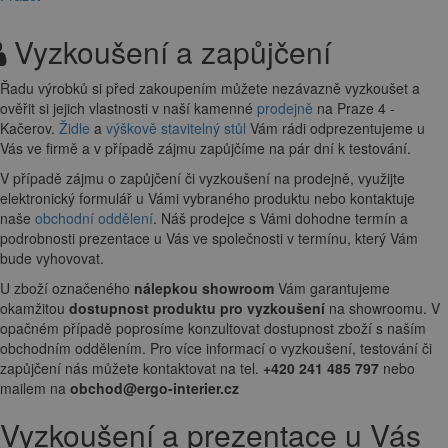
Vyzkoušení a zapůjčení
Řadu výrobků si před zakoupením můžete nezávazně vyzkoušet a
ověřit si jejich vlastnosti v naší kamenné
prodejně
na Praze 4 -
Kačerov.
Židle
a
výškově stavitelný stůl
Vám rádi odprezentujeme u
Vás ve firmě a v případě zájmu zapůjčíme na pár dní k testování.
V případě zájmu o zapůjčení či vyzkoušení na prodejně, využijte
elektronický formulář u Vámi vybraného produktu nebo kontaktuje
naše
obchodní oddělení
. Náš prodejce s Vámi dohodne termín a
podrobnosti prezentace u Vás ve společnosti v termínu, který Vám
bude vyhovovat.
U zboží označeného
nálepkou showroom
Vám garantujeme
okamžitou
dostupnost produktu pro vyzkoušení
na showroomu. V
opačném případě poprosíme konzultovat dostupnost zboží s naším
obchodním oddělením. Pro více informací o vyzkoušení, testování či
zapůjčení nás můžete kontaktovat na tel.
+420 241 485 797
nebo
mailem na
obchod@ergo-interier.cz
Vyzkoušení a prezentace u Vás