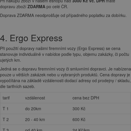
Při nákupu zboží v našem eshopu nad
3000 Kč vč. DPH
máte
dopravu zboží
ZDARMA
po celé ČR.
Doprava ZDARMA neodprošťuje od případného poplatku za dobírku.
4. Ergo Express
Při použití dopravy našimi firemními vozy (Ergo Express) se cena
stanovuje individuálně v nabídce podle typu, objemu zakázky, či počtu
ujetých km.
Jedná se o dopravu firemními vozy či smluvními dopravci. Je nabízena
pouze u větších zakázek nebo u vybraných produktů. Cena dopravy je
vypočítána na základě vzdálenosti dodací adresy od prodejny / skladu,
dle tarifních sazeb.
tarif
vzdálenost
cena bez DPH
T 1
do 20km
300 Kč
T 2
20 - 40 km
600 Kč
T 3
od 40 km
24 Kč/km