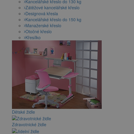
Kancelářské křeslo do 130 kg
Zátěžové kancelářské křeslo
Designová křesla
Kancelářské křeslo do 150 kg
Manažerské křeslo
Otočné křeslo
Křesílko
Dětské židle
Zdravotnické židle