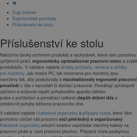
Ergo Interier
Ergonomické pomůcky
Příslušenství ke stolu
Příslušenství ke stolu
Nabízíme široký sortiment produktů a vychytávek, které vám pomohou
zpříjemnít práci,
ergonomicky optimalizovat pracovní místo
a zvýšit
produktivitu. V nabídce najdete
držáky počítačů
,
ramena a držáky
pro monitory
. Jak nosiče PC, tak ramenena pro monitory jsou
navrženy tak, aby poskytovaly a
maximalizovaly ergonomii pracovní
prostředí
u Vás v kanceláři či domácí pracovně. Pomáhají zpřístupnit
zařízení a snižovat napětí pohybového aparátu během
práce s počítačem a pomáhací celkově
zlepšit držení těla
a
zefektivnit pohyby běheme pracovního dne.
V nabídce najdete i
kabelové organizéry
a
přípojná místa
, které Vám
pomohou udržet váš pracovní
stůl přehledný a organizovaný
.
Kabelové organizéry
umožní snadno uspořádat všechny kabely na
pracovní ploše a i pod pracovní plochou. Přípojná místa poskytnou