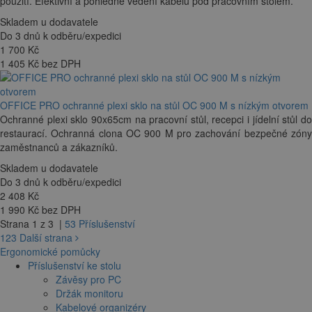
použití. Efektivní a pohledné vedení kabelů pod pracovním stolem.
Skladem u dodavatele
Do 3 dnů k odběru/expedici
1 700
Kč
1 405 Kč bez DPH
OFFICE PRO ochranné plexi sklo na stůl OC 900 M s nízkým otvorem
Ochranné plexi sklo 90x65cm na pracovní stůl, recepci i jídelní stůl do
restaurací. Ochranná clona OC 900 M pro zachování bezpečné zóny
zaměstnanců a zákazníků.
Skladem u dodavatele
Do 3 dnů k odběru/expedici
2 408
Kč
1 990 Kč bez DPH
Strana 1 z 3 |
53 Příslušenství
1
2
3
Další strana
Ergonomické pomůcky
Příslušenství ke stolu
Závěsy pro PC
Držák monitoru
Kabelové organizéry