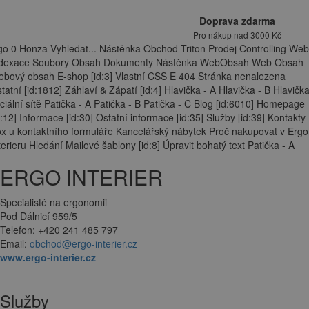
Doprava zdarma
Pro nákup nad 3000 Kč
go 0 Honza Vyhledat... Nástěnka Obchod Triton Prodej Controlling Web
ndexace Soubory Obsah Dokumenty Nástěnka WebObsah Web Obsah
bový obsah E-shop [id:3] Vlastní CSS E 404 Stránka nenalezena
tatní [id:1812] Záhlaví & Zápatí [id:4] Hlavička - A Hlavička - B Hlavička
ciální sítě Patička - A Patička - B Patička - C Blog [id:6010] Homepage
d:12] Informace [id:30] Ostatní informace [id:35] Služby [id:39] Kontakty
x u kontaktního formuláře Kancelářský nábytek Proč nakupovat v Ergo
terieru Hledání Mailové šablony [id:8] Úpravit bohatý text Patička - A
ERGO INTERIER
Specialisté na ergonomii
Pod Dálnicí 959/5
Telefon: +420 241 485 797
Email:
obchod@ergo-interier.cz
www.ergo-interier.cz
Služby