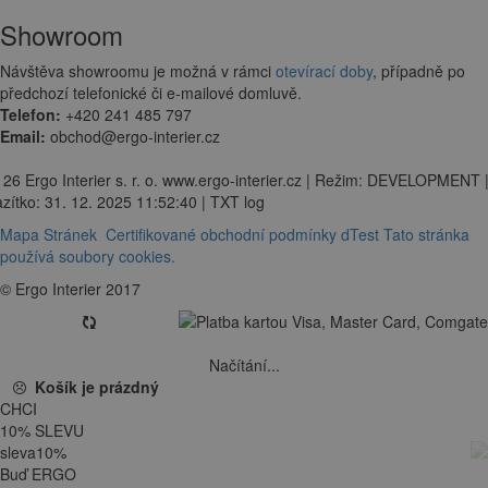
Showroom
Návštěva showroomu je možná v rámci
otevírací doby
, případně po
předchozí telefonické či e-mailové domluvě.
Telefon:
+420 241 485 797
Email:
obchod@ergo-interier.cz
 26 Ergo Interier s. r. o. www.ergo-interier.cz | Režim: DEVELOPMENT 
zítko: 31. 12. 2025 11:52:40 | TXT log
Mapa Stránek
Certifikované obchodní podmínky dTest
Tato stránka
používá soubory cookies.
© Ergo Interier 2017
Načítání...
Košík je prázdný
CHCI
10
%
SLEVU
sleva
10
%
Buď ERGO