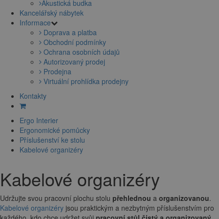
Akustická budka
Kancelářský nábytek
Informace
Doprava a platba
Obchodní podmínky
Ochrana osobních údajů
Autorizovaný prodej
Prodejna
Virtuální prohlídka prodejny
Kontakty
Ergo Interier
Ergonomické pomůcky
Příslušenství ke stolu
Kabelové organizéry
Kabelové organizéry
Udržujte svou pracovní plochu stolu
přehlednou
a
organizovanou
.
Kabelové organizéry
jsou praktickým a nezbytným příslušenstvím pro
každého, kdo chce udržet svůj
pracovní stůl čistý a organizovaný
.