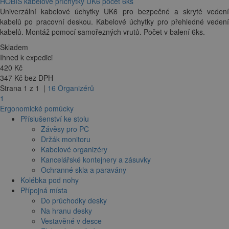
HOBIS kabelové příchytky UK6 počet 6ks
Univerzální kabelové úchytky UK6 pro bezpečné a skryté vedení
kabelů po pracovní deskou. Kabelové úchytky pro přehledné vedení
kabelů. Montáž pomocí samořezných vrutů. Počet v balení 6ks.
Skladem
Ihned k expedici
420
Kč
347 Kč bez DPH
Strana 1 z 1 |
16 Organizérů
1
Ergonomické pomůcky
Příslušenství ke stolu
Závěsy pro PC
Držák monitoru
Kabelové organizéry
Kancelářské kontejnery a zásuvky
Ochranné skla a paravány
Kolébka pod nohy
Přípojná místa
Do průchodky desky
Na hranu desky
Vestavěné v desce