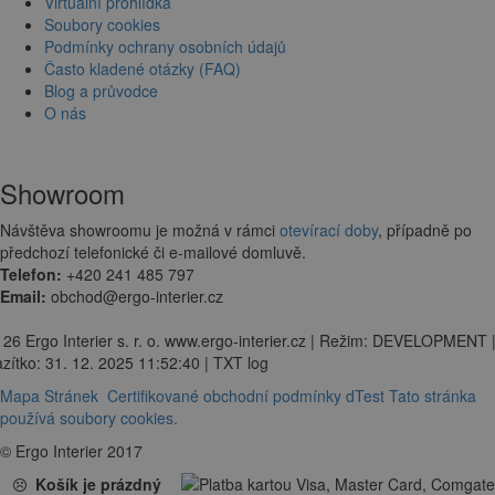
Virtuální prohlídka
Soubory cookies
Podmínky ochrany osobních údajů
Často kladené otázky (FAQ)
Blog a průvodce
O nás
Showroom
Návštěva showroomu je možná v rámci
otevírací doby
, případně po
předchozí telefonické či e-mailové domluvě.
Telefon:
+420 241 485 797
Email:
obchod@ergo-interier.cz
 26 Ergo Interier s. r. o. www.ergo-interier.cz | Režim: DEVELOPMENT 
zítko: 31. 12. 2025 11:52:40 | TXT log
Mapa Stránek
Certifikované obchodní podmínky dTest
Tato stránka
používá soubory cookies.
© Ergo Interier 2017
Košík je prázdný