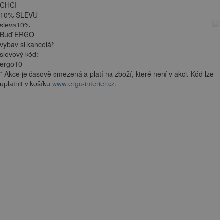
CHCI
10
%
SLEVU
sleva
10
%
Buď ERGO
vybav si kancelář
slevový kód:
ergo10
*
Akce je
časově omezená
a platí na zboží, které není v akci. Kód lze
uplatnit v košíku
www.ergo-interier.cz
.