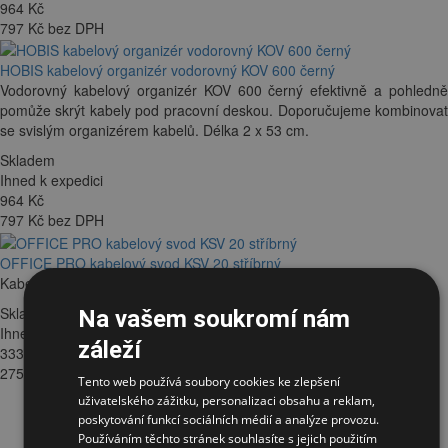
964
Kč
797 Kč bez DPH
HOBIS kabelový organizér vodorovný KOV 600 černý
Vodorovný kabelový organizér KOV 600 černý efektivně a pohledně
pomůže skrýt kabely pod pracovní deskou. Doporučujeme kombinovat
se svislým organizérem kabelů. Délka 2 x 53 cm.
Skladem
Ihned k expedici
964
Kč
797 Kč bez DPH
OFFICE PRO kabelový svod KSV 20 stříbrný
Kabelový svod určený pro stoly standardní výšky, délka svodu 82 cm.
Skladem
Na vašem soukromí nám
Ihned k expedici
záleží
333
Kč
275 Kč bez DPH
Tento web používá soubory cookies ke zlepšení
uživatelského zážitku, personalizaci obsahu a reklam,
poskytování funkcí sociálních médií a analýze provozu.
Používáním těchto stránek souhlasíte s jejich použitím