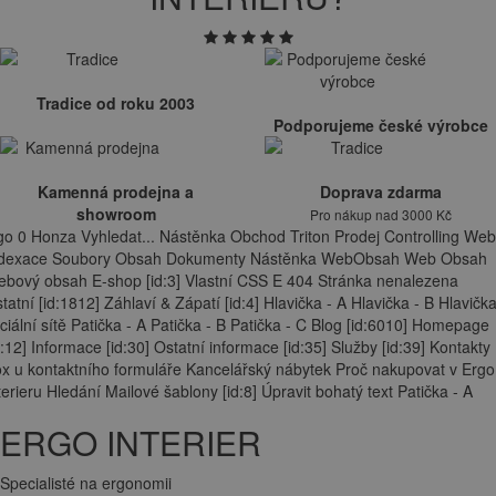
Tradice od roku 2003
Podporujeme české výrobce
Kamenná prodejna a
Doprava zdarma
showroom
Pro nákup nad 3000 Kč
go 0 Honza Vyhledat... Nástěnka Obchod Triton Prodej Controlling Web
ndexace Soubory Obsah Dokumenty Nástěnka WebObsah Web Obsah
bový obsah E-shop [id:3] Vlastní CSS E 404 Stránka nenalezena
tatní [id:1812] Záhlaví & Zápatí [id:4] Hlavička - A Hlavička - B Hlavička
ciální sítě Patička - A Patička - B Patička - C Blog [id:6010] Homepage
d:12] Informace [id:30] Ostatní informace [id:35] Služby [id:39] Kontakty
x u kontaktního formuláře Kancelářský nábytek Proč nakupovat v Ergo
terieru Hledání Mailové šablony [id:8] Úpravit bohatý text Patička - A
ERGO INTERIER
Specialisté na ergonomii