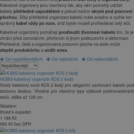
Kabelové organizery jsou navrženy tak, aby vám pomohly udržet
kabely
přehledně uspodářané
a pokud možno
skryté pod pracovní
plochou
. Díky přehledné organizaci kabelů máte snadno a rychle ten
správný
kabel vždy po ruce,
aniž byste museli prohledávat celý stůl.
Kabelové organizéry pomáhají
prodloužit životnost kabelů
tím, že je
chrání před zamotáním, přivřením či jiným poškozením a deformací.
Přehledná, čistá a organizovaná pracovní plocha na stole může
zlepšit produktivitu
a
snížit stres
.
Od nejoblíbenějších
Od nejdražích
Od nejlevnějších
HOBIS kabelový organizér KOS 2 šedý
Svislý kabelový svod KOS 2 šedý pro elegantní uschování kabelů pod
stolovou deskou. Vhodné pro všechny typy výškově polohovatelných
stolů, délka až 128 cm.
Skladem
Ihned k expedici
1 188
Kč
982 Kč bez DPH