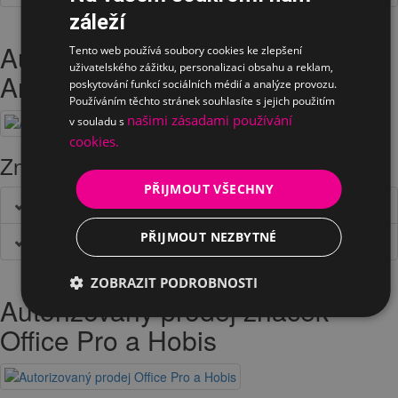
záleží
Autorizovaný prodej značky
Tento web používá soubory cookies ke zlepšení
uživatelského zážitku, personalizaci obsahu a reklam,
Antares
poskytování funkcí sociálních médií a analýze provozu.
Používáním těchto stránek souhlasíte s jejich použitím
našimi zásadami používání
v souladu s
cookies.
Značka nabízí následující sortiment
PŘIJMOUT VŠECHNY
Ergonomické židle
PŘIJMOUT NEZBYTNÉ
Kancelářské židle
ZOBRAZIT PODROBNOSTI
Autorizovaný prodej značek
Office Pro a Hobis