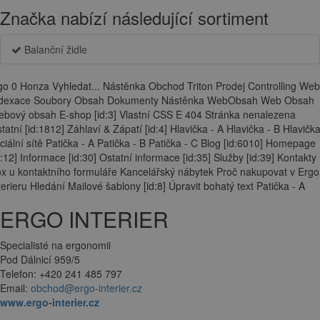
Značka nabízí následující sortiment
Balanční židle
go 0 Honza Vyhledat... Nástěnka Obchod Triton Prodej Controlling Web
ndexace Soubory Obsah Dokumenty Nástěnka WebObsah Web Obsah
bový obsah E-shop [id:3] Vlastní CSS E 404 Stránka nenalezena
tatní [id:1812] Záhlaví & Zápatí [id:4] Hlavička - A Hlavička - B Hlavička
ciální sítě Patička - A Patička - B Patička - C Blog [id:6010] Homepage
d:12] Informace [id:30] Ostatní informace [id:35] Služby [id:39] Kontakty
x u kontaktního formuláře Kancelářský nábytek Proč nakupovat v Ergo
terieru Hledání Mailové šablony [id:8] Úpravit bohatý text Patička - A
ERGO INTERIER
Specialisté na ergonomii
Pod Dálnicí 959/5
Telefon: +420 241 485 797
Email:
obchod@ergo-interier.cz
www.ergo-interier.cz