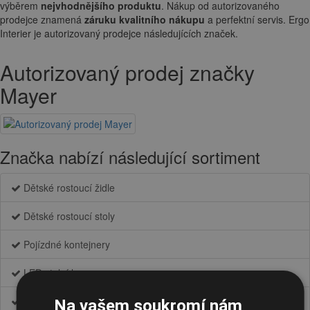
výběrem
nejvhodnějšího produktu
. Nákup od autorizovaného
prodejce znamená
záruku kvalitního nákupu
a perfektní servis. Ergo
Interier je autorizovaný prodejce následujících značek.
Autorizovaný prodej značky
Mayer
Značka nabízí následující sortiment
Dětské rostoucí židle
Dětské rostoucí stoly
Pojízdné kontejnery
LED stolní lampy
Příslušenství k dětským stolům
Na vašem soukromí nám