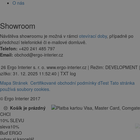
O nás
Showroom
Návštěva showroomu je možná v rámci
otevírací doby
, případně po
předchozí telefonické či e-mailové domluvě.
Telefon:
+420 241 485 797
Email:
obchod@ergo-interier.cz
 26 Ergo Interier s. r. o. www.ergo-interier.cz | Režim: DEVELOPMENT 
zítko: 31. 12. 2025 11:52:40 | TXT log
Mapa Stránek
Certifikované obchodní podmínky dTest
Tato stránka
používá soubory cookies.
© Ergo Interier 2017
Košík je prázdný
CHCI
10
%
SLEVU
sleva
10
%
Buď ERGO
vybav si kancelář