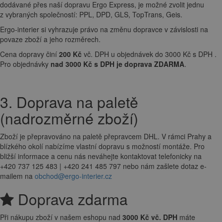
dodávané přes naší dopravu Ergo Express, je možné zvolit jednu
z vybraných společností: PPL, DPD, GLS, TopTrans, Geis.
Ergo-interier si vyhrazuje právo na změnu dopravce v závislosti na
povaze zboží a jeho rozměrech.
Cena dopravy činí
200 Kč
vč. DPH u objednávek do 3000 Kč s DPH .
Pro objednávky
nad 3000 Kč s DPH je doprava ZDARMA
.
3. Doprava na paletě
(nadrozměrné zboží)
Zboží je přepravováno na paletě přepravcem DHL. V rámci Prahy a
blízkého okolí nabízíme vlastní dopravu s možností montáže. Pro
bližší informace a cenu nás neváhejte kontaktovat telefonicky na
+420 737 125 483 | +420 241 485 797 nebo nám zašlete dotaz e-
mailem na
obchod@ergo-interier.cz
Doprava zdarma
Při nákupu zboží v našem eshopu nad
3000 Kč vč. DPH
máte