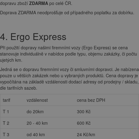
dopravu zboží
ZDARMA
po celé ČR.
Doprava ZDARMA neodprošťuje od případného poplatku za dobírku.
4. Ergo Express
Při použití dopravy našimi firemními vozy (Ergo Express) se cena
stanovuje individuálně v nabídce podle typu, objemu zakázky, či počtu
ujetých km.
Jedná se o dopravu firemními vozy či smluvními dopravci. Je nabízena
pouze u větších zakázek nebo u vybraných produktů. Cena dopravy je
vypočítána na základě vzdálenosti dodací adresy od prodejny / skladu,
dle tarifních sazeb.
tarif
vzdálenost
cena bez DPH
T 1
do 20km
300 Kč
T 2
20 - 40 km
600 Kč
T 3
od 40 km
24 Kč/km