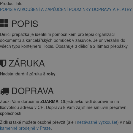
Product info
POPIS
VYZKOUŠENÍ A ZAPŮJČENÍ
PODMÍNKY DOPRAVY A PLATBY
POPIS
Dělící přepážka je ideálním pomocníkem pro lepší organizaci
dokumentů a kancelářských pomůcek v zásuvce. Je univerzální do
všech typů kontejnerů Hobis. Obsahuje 3 dělící a 2 lámací přepážky.
ZÁRUKA
Nadstandardní záruka
3 roky
.
DOPRAVA
Zboží Vám doručíme
ZDARMA
. Objednávku rádi dopravíme na
libovolnou adresu
v ČR. Dopravu k Vám zajistíme smluvní přepravní
společností.
Židli si také můžete osobně převzít (ale i
nezávazně vyzkoušet
) v naší
kamenné prodejně v Praze
.