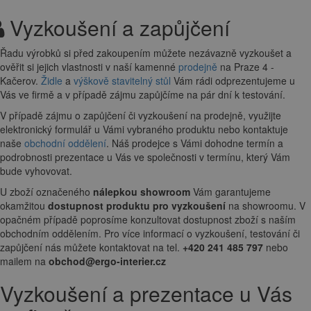
Vyzkoušení a zapůjčení
Řadu výrobků si před zakoupením můžete nezávazně vyzkoušet a
ověřit si jejich vlastnosti v naší kamenné
prodejně
na Praze 4 -
Kačerov.
Židle
a
výškově stavitelný stůl
Vám rádi odprezentujeme u
Vás ve firmě a v případě zájmu zapůjčíme na pár dní k testování.
V případě zájmu o zapůjčení či vyzkoušení na prodejně, využijte
elektronický formulář u Vámi vybraného produktu nebo kontaktuje
naše
obchodní oddělení
. Náš prodejce s Vámi dohodne termín a
podrobnosti prezentace u Vás ve společnosti v termínu, který Vám
bude vyhovovat.
U zboží označeného
nálepkou showroom
Vám garantujeme
okamžitou
dostupnost produktu pro vyzkoušení
na showroomu. V
opačném případě poprosíme konzultovat dostupnost zboží s naším
obchodním oddělením. Pro více informací o vyzkoušení, testování či
zapůjčení nás můžete kontaktovat na tel.
+420 241 485 797
nebo
mailem na
obchod@ergo-interier.cz
Vyzkoušení a prezentace u Vás