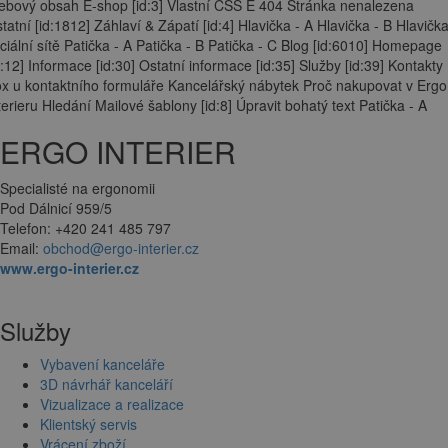
bový obsah E-shop [id:3] Vlastní CSS E 404 Stránka nenalezena
tatní [id:1812] Záhlaví & Zápatí [id:4] Hlavička - A Hlavička - B Hlavička
ciální sítě Patička - A Patička - B Patička - C Blog [id:6010] Homepage
d:12] Informace [id:30] Ostatní informace [id:35] Služby [id:39] Kontakty
x u kontaktního formuláře Kancelářský nábytek Proč nakupovat v Ergo
terieru Hledání Mailové šablony [id:8] Úpravit bohatý text Patička - A
ERGO INTERIER
Specialisté na ergonomii
Pod Dálnicí 959/5
Telefon: +420 241 485 797
Email:
obchod@ergo-interier.cz
www.ergo-interier.cz
Služby
Vybavení kanceláře
3D návrhář kanceláří
Vizualizace a realizace
Klientský servis
Vrácení zboží