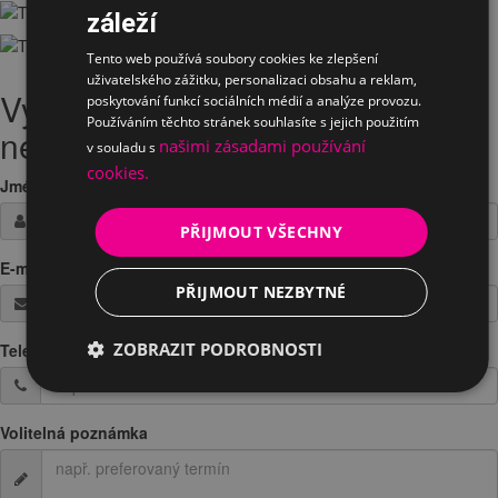
záleží
Tento web používá soubory cookies ke zlepšení
uživatelského zážitku, personalizaci obsahu a reklam,
Vyplněte Vaši žádost o testování
poskytování funkcí sociálních médií a analýze provozu.
Používáním těchto stránek souhlasíte s jejich použitím
nebo zapůjčeni
našimi zásadami používání
v souladu s
cookies.
Jméno / Firma
*
PŘIJMOUT VŠECHNY
E-mail
*
PŘIJMOUT NEZBYTNÉ
ZOBRAZIT PODROBNOSTI
Telefon
*
Volitelná poznámka