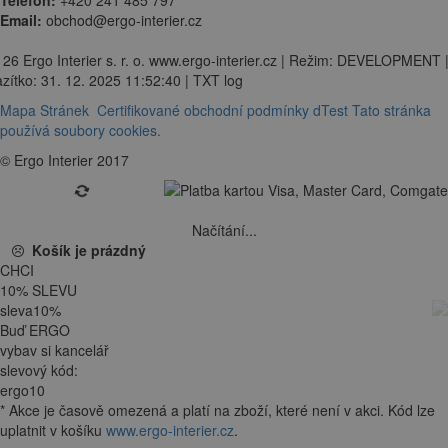
Email:
obchod@ergo-interier.cz
 26 Ergo Interier s. r. o. www.ergo-interier.cz | Režim: DEVELOPMENT 
zítko: 31. 12. 2025 11:52:40 | TXT log
Mapa Stránek
Certifikované obchodní podmínky dTest
Tato stránka
používá soubory cookies.
© Ergo Interier 2017
Načítání...
Košík je prázdný
CHCI
10
%
SLEVU
sleva
10
%
Buď ERGO
vybav si kancelář
slevový kód:
ergo10
*
Akce je
časově omezená
a platí na zboží, které není v akci. Kód lze
uplatnit v košíku
www.ergo-interier.cz
.