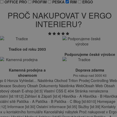
OFFICE PRO
PROFIM
PEŠKA
RIM
ERGO
PROČ NAKUPOVAT V ERGO
INTERIERU?
Tradice od roku 2003
Podporujeme české výrobce
Kamenná prodejna a
Doprava zdarma
showroom
Pro nákup nad 3000 Kč
go 0 Honza Vyhledat... Nástěnka Obchod Triton Prodej Controlling Web
ndexace Soubory Obsah Dokumenty Nástěnka WebObsah Web Obsah
bový obsah E-shop [id:3] Vlastní CSS E 404 Stránka nenalezena
tatní [id:1812] Záhlaví & Zápatí [id:4] Hlavička - A Hlavička - B Hlavička
ciální sítě Patička - A Patička - B Patička - C Blog [id:6010] Homepage
d:12] Informace [id:30] Ostatní informace [id:35] Služby [id:39] Kontakty
x u kontaktního formuláře Kancelářský nábytek Proč nakupovat v Ergo
terieru Hledání Mailové šablony [id:8] Úpravit bohatý text Patička - A