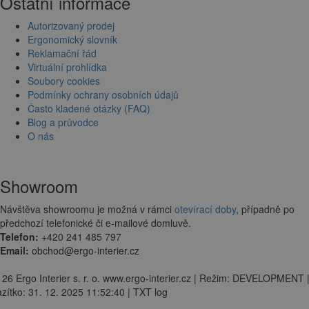
Ostatní informace
Autorizovaný prodej
Ergonomický slovník
Reklamační řád
Virtuální prohlídka
Soubory cookies
Podmínky ochrany osobních údajů
Často kladené otázky (FAQ)
Blog a průvodce
O nás
Showroom
Návštěva showroomu je možná v rámci
otevírací doby
, případně po
předchozí telefonické či e-mailové domluvě.
Telefon:
+420 241 485 797
Email:
obchod@ergo-interier.cz
 26 Ergo Interier s. r. o. www.ergo-interier.cz | Režim: DEVELOPMENT 
zítko: 31. 12. 2025 11:52:40 | TXT log