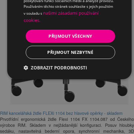
poskytování funkcí sociálních médií a analýze provozu.
Používáním těchto stránek souhlasíte s jejich použitím
našimi zásadami používání
v souladu s
cookies.
PŘIJMOUT VŠECHNY
PŘIJMOUT NEZBYTNÉ
ZOBRAZIT PODROBNOSTI
RIM kancelářská židle FLEXi 1104 bez hlavové opěrky - skladem
Prvotřídní ergonomická židle Flexi 1104 FX 1104.087 od Českého
výrobce RIM. Skladem v nejžádanější konfiguraci. Posuv hloubky
sedáku, nastavitelná bederní opora, synchronní mechanika, 3D