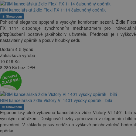
RIM kancelářská židle Flexi FX 1114 čalouněný opěrák
Showroom
Pohledná elegance spojená s vysokým komfortem sezení. Židle Flexi
FX 1114 disponuje synchronním mechanizmem pro individuální
přizpůsobení postavě jakéhokoliv uživatele. Předností je i výškově
nastavitelný opěrák a posuv hloubky sedu.
Dodání 4-5 týdnů
Zakázková výroba
10 019
Kč
8 280 Kč bez DPH
RIM kancelářská židle Victory VI 1401 vysoký opěrák - bílá
Showroom
Ergonomicky plně vybavená kancelářská židle Victory VI 1401 bílá s
vysokým opěrákem. Designově hezky zpracovaná v elegantním bílém
provedení. V základu posuv sedáku a výškově polohovatelná bederní
opěrka.