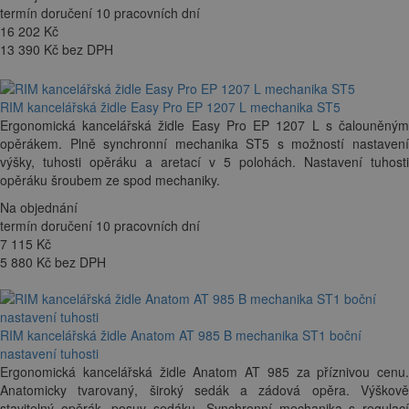
termín doručení 10 pracovních dní
16 202
Kč
13 390 Kč bez DPH
RIM kancelářská židle Easy Pro EP 1207 L mechanika ST5
Ergonomická kancelářská židle Easy Pro EP 1207 L s čalouněným
opěrákem. Plně synchronní mechanika ST5 s možností nastavení
výšky, tuhosti opěráku a aretací v 5 polohách. Nastavení tuhosti
opěráku šroubem ze spod mechaniky.
Na objednání
termín doručení 10 pracovních dní
7 115
Kč
5 880 Kč bez DPH
RIM kancelářská židle Anatom AT 985 B mechanika ST1 boční
nastavení tuhosti
Ergonomická kancelářská židle Anatom AT 985 za příznivou cenu.
Anatomicky tvarovaný, široký sedák a zádová opěra. Výškově
stavitelný opěrák, posuv sedáku. Synchronní mechanika s regulací