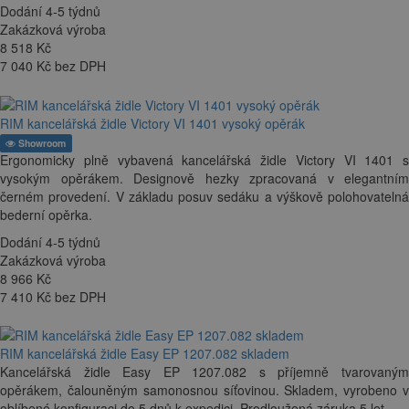
Dodání 4-5 týdnů
Zakázková výroba
8 518
Kč
7 040 Kč bez DPH
RIM kancelářská židle Victory VI 1401 vysoký opěrák
Showroom
Ergonomicky plně vybavená kancelářská židle Victory VI 1401 s
vysokým opěrákem. Designově hezky zpracovaná v elegantním
černém provedení. V základu posuv sedáku a výškově polohovatelná
bederní opěrka.
Dodání 4-5 týdnů
Zakázková výroba
8 966
Kč
7 410 Kč bez DPH
RIM kancelářská židle Easy EP 1207.082 skladem
Kancelářská židle Easy EP 1207.082 s příjemně tvarovaným
opěrákem, čalouněným samonosnou síťovinou. Skladem, vyrobeno v
oblíbené konfiguraci do 5 dnů k expedici. Prodloužená záruka 5 let.