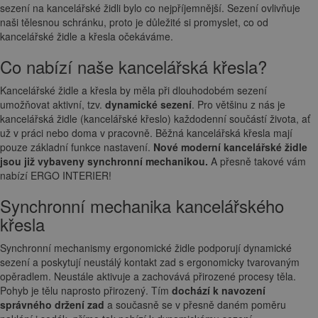
sezení na kancelářské židli bylo co nejpříjemnější. Sezení ovlivňuje
naši tělesnou schránku, proto je důležité si promyslet, co od
kancelářské židle a křesla očekáváme.
Co nabízí naše kancelářská křesla?
Kancelářské židle a křesla by měla při dlouhodobém sezení
umožňovat aktivní, tzv.
dynamické sezení
. Pro většinu z nás je
kancelářská židle (kancelářské křeslo) každodenní součástí života, ať
už v práci nebo doma v pracovně. Běžná kancelářská křesla mají
pouze základní funkce nastavení.
Nové moderní kancelářské židle
jsou již vybaveny synchronní mechanikou.
A přesně takové vám
nabízí ERGO INTERIER!
Synchronní mechanika kancelářského
křesla
Synchronní mechanismy ergonomické židle podporují dynamické
sezení a poskytují neustálý kontakt zad s ergonomicky tvarovaným
opěradlem. Neustále aktivuje a zachovává přirozené procesy těla.
Pohyb je tělu naprosto přirozený. Tím
dochází k navození
správného držení zad
a současně se v přesně daném poměru