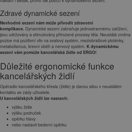
naklání i sedák, přímo tak pobízí k dynamickému sezení.
Zdravé dynamické sezení
Nevhodné sezení nám může přivodit zdravotní
komplikace.
Dynamické sezení zabraňuje jednostrannému zatížení,
jsou udržovány a stimulovány přirozené procesy těla. Neustálá změna
pozice má pozitivní vliv na svalový systém, meziobratlové ploténky,
metabolismus, krevní oběh a nervový systém.
K dynamickému
sezení vám pomůže kancelářská židle od ERGO!
Důležité ergonomické funkce
kancelářských židlí
Opěradlo kancelářského křesla (židle) je danou silou v neustálém
kontaktu se zády uživatele.
U kancelářských židlí lze nastavit:
výšku židle
výšku područek
opěrku hlavy
nebo nastavit bederní opěrku