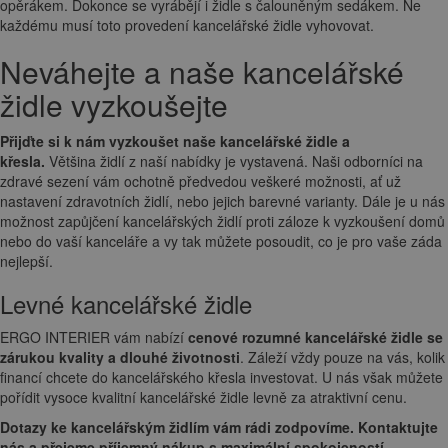
opěrákem. Dokonce se vyrábějí i židle s čalouněným sedákem. Ne
každému musí toto provedení kancelářské židle vyhovovat.
Neváhejte a naše kancelářské
židle vyzkoušejte
Přijďte si k nám vyzkoušet naše kancelářské židle a
křesla.
Většina židlí z naší nabídky je vystavená. Naši odborníci na
zdravé sezení vám ochotně předvedou veškeré možnosti, ať už
nastavení zdravotních židlí, nebo jejich barevné varianty. Dále je u nás
možnost zapůjčení kancelářských židlí proti záloze k vyzkoušení domů
nebo do vaší kanceláře a vy tak můžete posoudit, co je pro vaše záda
nejlepší.
Levné kancelářské židle
ERGO INTERIER vám nabízí
cenové rozumné kancelářské židle se
zárukou kvality a dlouhé životnosti
. Záleží vždy pouze na vás, kolik
financí chcete do kancelářského křesla investovat. U nás však můžete
pořídit vysoce kvalitní kancelářské židle levně za atraktivní cenu.
Dotazy ke kancelářským židlím vám rádi zodpovíme. Kontaktujte
nás a přejeme příjemný nákup s maximální spokojeností