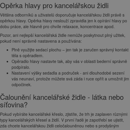
Opěrka hlavy pro kancelářskou židli
Většina odborníků a uživatelů doporučuje kancelářskou židli právě s
opěrkou hlavy. Opěrka hlavy neslouží zpravidla jen k opírání hlavy po
dobu práce, ale hlavně pro chvíle relaxace, koncentrace apod.
Pozor, ani nejlepší kancelářská židle nemůže poskytnout plný užitek,
pokud není správně nastavena a používána:
Plně využijte sedací plochu – jen tak je zaručen správný kontakt
těla s opěradlem.
Opěradlo hlavy nastavte tak, aby vás v oblasti bederní správně
podpíralo.
Nastavení výšky sedadla a područek - ani dlouhodobé sezení
vás neunaví, protože můžete svá záda i ruce opřít a umožnit jim
odpočinek.
Čalounění kancelářské židle - látka nebo
síťovina?
Pokud vybíráte kancelářské křeslo, zjistíte, že trh je zaplaven různými
typy kancelářských křesel a židlí. V první řadě je zapotřebí se ujistit,
zda chcete kancelářskou židli celočalouněnou nebo s prodyšným