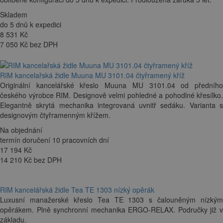
Skladem
do 5 dnů k expedici
8 531
Kč
7 050 Kč bez DPH
RIM kancelařská židle Muuna MU 3101.04 čtyřramený kříž
Originální kancelářské křeslo Muuna MU 3101.04 od předního
českého výrobce RIM. Designově velmi pohledné a pohodlné křesílko.
Elegantně skrytá mechanika integrovaná uvnitř sedáku. Varianta s
designovým čtyřramenným křížem.
Na objednání
termín doručení 10 pracovních dní
17 194
Kč
14 210 Kč bez DPH
RIM kancelářská židle Tea TE 1303 nízký opěrák
Luxusní manažerské křeslo Tea TE 1303 s čalouněným nízkým
opěrákem. Plně synchronní mechanika ERGO-RELAX. Područky již v
základu.