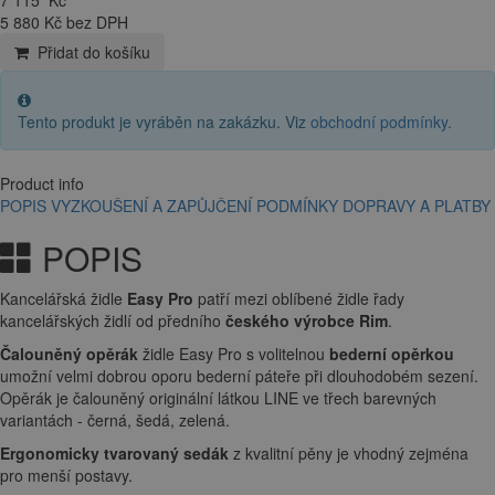
5 880 Kč bez DPH
Přidat do košíku
Tento produkt je vyráběn na zakázku. Viz
obchodní podmínky
.
Product info
POPIS
VYZKOUŠENÍ A ZAPŮJČENÍ
PODMÍNKY DOPRAVY A PLATBY
POPIS
Kancelářská židle
Easy Pro
patří mezi oblíbené židle řady
kancelářských židlí od předního
českého výrobce Rim
.
Čalouněný
opěrák
židle Easy Pro s volitelnou
bederní opěrkou
umožní velmi dobrou oporu bederní páteře při dlouhodobém sezení.
Opěrák je čalouněný originální látkou LINE ve třech barevných
variantách - černá, šedá, zelená.
Ergonomicky tvarovaný
sedák
z kvalitní pěny je vhodný zejména
pro menší postavy.