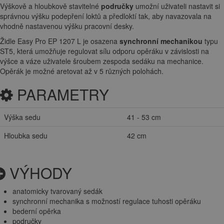
Výškově a hloubkově stavitelné
područky
umožní uživateli nastavit si
správnou výšku podepření loktů a předloktí tak, aby navazovala na
vhodně nastavenou výšku pracovní desky.
Židle Easy Pro EP 1207 L je osazena
synchronní mechanikou
typu
ST5, která umožňuje regulovat sílu odporu opěráku v závislosti na
výšce a váze uživatele šroubem zespoda sedáku na mechanice.
Opěrák je možné aretovat až v 5 různých polohách.
PARAMETRY
Výška sedu
41 - 53 cm
Hloubka sedu
42 cm
VÝHODY
anatomicky tvarovaný sedák
synchronní mechanika s možností regulace tuhosti opěráku
bederní opěrka
područky