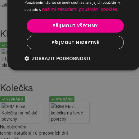
Používáním těchto stránek souhlasíte s jejich použitím v
našimi zásadami používání cookies.
souladu s
PŘIJMOUT VŠECHNY
Kříž
PŘIJMOUT NEZBYTNÉ
VYBRÁNO
ZOBRAZIT PODROBNOSTI
Kolečka
VYBRÁNO
VYBRÁNO
Na objednání
termín doručení 10 pracovních dní
7 115
Kč