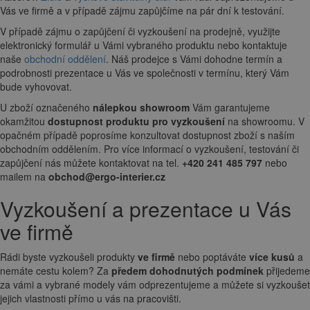
Vás ve firmě a v případě zájmu zapůjčíme na pár dní k testování.
V případě zájmu o zapůjčení či vyzkoušení na prodejně, využijte
elektronický formulář u Vámi vybraného produktu nebo kontaktuje
naše
obchodní oddělení
. Náš prodejce s Vámi dohodne termín a
podrobnosti prezentace u Vás ve společnosti v termínu, který Vám
bude vyhovovat.
U zboží označeného
nálepkou showroom
Vám garantujeme
okamžitou
dostupnost produktu pro vyzkoušení
na showroomu. V
opačném případě poprosíme konzultovat dostupnost zboží s naším
obchodním oddělením. Pro více informací o vyzkoušení, testování či
zapůjčení nás můžete kontaktovat na tel.
+420 241 485 797
nebo
mailem na
obchod@ergo-interier.cz
Vyzkoušení a prezentace u Vás
ve firmě
Rádi byste vyzkoušeli produkty
ve firmě
nebo poptáváte
více kusů
a
nemáte cestu kolem? Za
předem dohodnutých podmínek
přijedeme
za vámi a vybrané modely vám odprezentujeme a můžete si vyzkoušet
jejich vlastnosti přímo u vás na pracovišti.