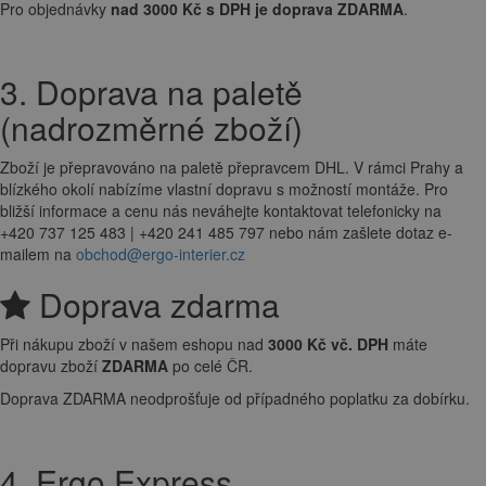
Pro objednávky
nad 3000 Kč s DPH je doprava ZDARMA
.
3. Doprava na paletě
(nadrozměrné zboží)
Zboží je přepravováno na paletě přepravcem DHL. V rámci Prahy a
blízkého okolí nabízíme vlastní dopravu s možností montáže. Pro
bližší informace a cenu nás neváhejte kontaktovat telefonicky na
+420 737 125 483 | +420 241 485 797 nebo nám zašlete dotaz e-
mailem na
obchod@ergo-interier.cz
Doprava zdarma
Při nákupu zboží v našem eshopu nad
3000 Kč vč. DPH
máte
dopravu zboží
ZDARMA
po celé ČR.
Doprava ZDARMA neodprošťuje od případného poplatku za dobírku.
4. Ergo Express