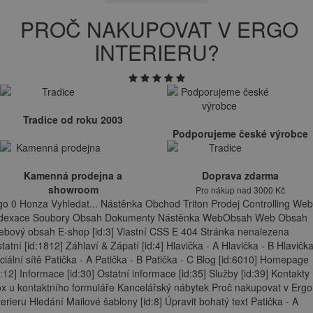
PROČ NAKUPOVAT V ERGO
INTERIERU?
Tradice od roku 2003
Podporujeme české výrobce
Kamenná prodejna a
Doprava zdarma
showroom
Pro nákup nad 3000 Kč
go 0 Honza Vyhledat... Nástěnka Obchod Triton Prodej Controlling Web
ndexace Soubory Obsah Dokumenty Nástěnka WebObsah Web Obsah
bový obsah E-shop [id:3] Vlastní CSS E 404 Stránka nenalezena
tatní [id:1812] Záhlaví & Zápatí [id:4] Hlavička - A Hlavička - B Hlavička
ciální sítě Patička - A Patička - B Patička - C Blog [id:6010] Homepage
d:12] Informace [id:30] Ostatní informace [id:35] Služby [id:39] Kontakty
x u kontaktního formuláře Kancelářský nábytek Proč nakupovat v Ergo
terieru Hledání Mailové šablony [id:8] Úpravit bohatý text Patička - A