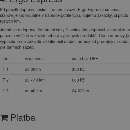
Při použití dopravy našimi firemními vozy (Ergo Express) se cena
stanovuje individuálně v nabídce podle typu, objemu zakázky, či počtu
ujetých km.
Jedná se o dopravu firemními vozy či smluvními dopravci. Je nabízena
pouze u větších zakázek nebo u vybraných produktů. Cena dopravy je
vypočítána na základě vzdálenosti dodací adresy od prodejny / skladu,
dle tarifních sazeb.
tarif
vzdálenost
cena bez DPH
T 1
do 20km
300 Kč
T 2
20 - 40 km
600 Kč
T 3
od 40 km
24 Kč/km
Platba