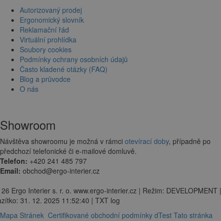
Autorizovaný prodej
Ergonomický slovník
Reklamační řád
Virtuální prohlídka
Soubory cookies
Podmínky ochrany osobních údajů
Často kladené otázky (FAQ)
Blog a průvodce
O nás
Showroom
Návštěva showroomu je možná v rámci
otevírací doby
, případně po
předchozí telefonické či e-mailové domluvě.
Telefon:
+420 241 485 797
Email:
obchod@ergo-interier.cz
 26 Ergo Interier s. r. o. www.ergo-interier.cz | Režim: DEVELOPMENT 
zítko: 31. 12. 2025 11:52:40 | TXT log
Mapa Stránek
Certifikované obchodní podmínky dTest
Tato stránka