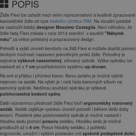
Product info
POPIS
VYZKOUŠENÍ A ZAPŮJČENÍ
PODMÍNKY DOPRAVY A PLATBY
POPIS
Židle Flexi lze zařadit mezi velmi reprezentativní a kvalitně zpracované
kancelářské židle od ryze
českého výrobce RIM
. Na vizuální podobě
se zasloužil italský
designer Massimo Costaglia
. Není náhodou, že
židle řady Flexi získala v roce 2014 ocenění v soutěži
"Nábytek
roku"
za velice pohledný a propracovaný design.
Pohodlí a vyšší úroveň komfortu na židli Flexi si můžete dopřát pomocí
širokých možností nastavení jednotlivých prvků židle. Pohodlný je
zejména
výškově nastavitelný
, síťovaný opěrák. Výška opěráku lze
nastavit až o
7 cm
prostřednictvím systému
up-dnown
.
Na své si přijdou i příznivci barev. Barvu potahu je možné vybrat
nejenom na sedák. Na výběr je i celá řada barevných síťovin na
samotný opěrák. Nedílnou součástí opěráku je výškově
polohovatelná bederní opěra
.
Další významnou předností židle Flexi tvoří
ergonomicky tvarovaný
sedák
. Sedák zajišťuje vysokou úroveň pohodlí i během delší doby
sezení. Podobně jako polohovatelný opěrák je možné nastavit i