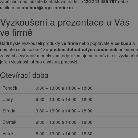
okamžitou
dostupnost produktu pro vyzkoušení
na showroomu. V
opačném případě poprosíme konzultovat dostupnost zboží s naším
obchodním oddělením. Pro více informací o vyzkoušení, testování či
zapůjčení nás můžete kontaktovat na tel.
+420 241 485 797
nebo
mailem na
obchod@ergo-interier.cz
Vyzkoušení a prezentace u Vás
ve firmě
Rádi byste vyzkoušeli produkty
ve firmě
nebo poptáváte
více kusů
a
nemáte cestu kolem? Za
předem dohodnutých podmínek
přijedeme
za vámi a vybrané modely vám odprezentujeme a můžete si vyzkoušet
jejich vlastnosti přímo u vás na pracovišti.
Otevírací doba
Pondělí
9:30 – 13:00 a 14:00 – 18:00
Úterý
9:30 – 13:00 a 14:00 – 18:00
Středa
9:30 – 13:00 a 14:00 – 18:00