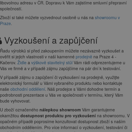
DOPRAVA
Zboží Vám doručíme
ZDARMA
. Objednávku rádi dopravíme na
libovolnou adresu
v ČR. Dopravu k Vám zajistíme smluvní přepravní
společností.
Zboží si také můžete vyzvednout osobně u nás na
showroomu v
Praze
.
Vyzkoušení a zapůjčení
Řadu výrobků si před zakoupením můžete nezávazně vyzkoušet a
ověřit si jejich vlastnosti v naší kamenné
prodejně
na Praze 4 -
Kačerov.
Židle
a
výškově stavitelný stůl
Vám rádi odprezentujeme u
Vás ve firmě a v případě zájmu zapůjčíme na pár dní k testování.
V případě zájmu o zapůjčení či vyzkoušení na prodejně, využijte
elektronický formulář u Vámi vybraného produktu nebo kontaktuje
naše
obchodní oddělení
. Náš prodejce s Vámi dohodne termín a
podrobnosti prezentace u Vás ve společnosti v termínu, který Vám
bude vyhovovat.
U zboží označeného
nálepkou showroom
Vám garantujeme