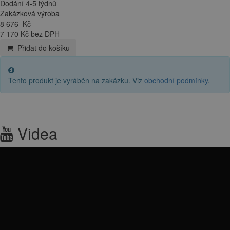
Dodání 4-5 týdnů
Zakázková výroba
8 676
Kč
7 170 Kč bez DPH
Přidat do košíku
Tento produkt je vyráběn na zakázku. Viz
obchodní podmínky
.
Videa