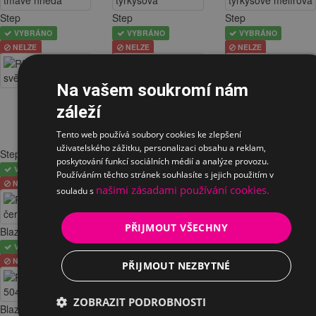
Step
Step
Step
VYBRÁNO
VYBRÁNO
VYBRÁNO
NELZE
NELZE
NELZE
Na vašem soukromí nám
záleží
Tento web používá soubory cookies ke zlepšení
uživatelského zážitku, personalizaci obsahu a reklam,
Step
Step
Step
poskytování funkcí sociálních médií a analýze provozu.
VYBRÁNO
VYBRÁNO
VYBRÁNO
Používáním těchto stránek souhlasíte s jejich použitím v
NELZE
NELZE
NELZE
našimi zásadami používání cookies.
souladu s
PŘIJMOUT VŠECHNY
Blazer
Blazer
Blazer
VYBRÁNO
VYBRÁNO
VYBRÁNO
NELZE
NELZE
NELZE
PŘIJMOUT NEZBYTNÉ
ZOBRAZIT PODROBNOSTI
Blazer
Blazer
Blazer