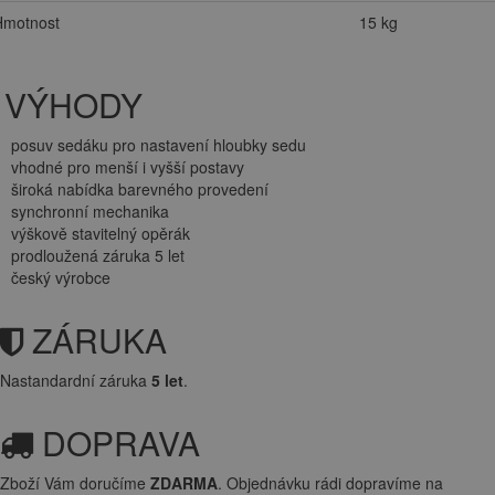
Výška sedáku
41-53 cm
Výška opěráku
61-67 cm
Hmotnost
15 kg
VÝHODY
posuv sedáku pro nastavení hloubky sedu
vhodné pro menší i vyšší postavy
široká nabídka barevného provedení
synchronní mechanika
výškově stavitelný opěrák
prodloužená záruka 5 let
český výrobce
ZÁRUKA
Nastandardní záruka
5 let
.