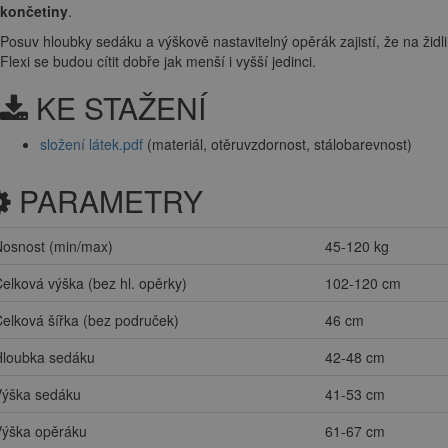
hloubku sedu pomocí
posuvu
sedáku. Hloubku sedu je možné
prodloužit až o
6 cm
. Posuv hloubky sedáku, z pohledu
ergonomie, umožní i vyšším postavám mít
správně podepřené dolní
končetiny
.
Posuv hloubky sedáku a výškově nastavitelný opěrák zajistí, že na židli
Flexi se budou cítit dobře jak menší i vyšší jedinci.
KE STAŽENÍ
složení látek.pdf
(materiál, otěruvzdornost, stálobarevnost)
PARAMETRY
Nosnost (min/max)
45-120 kg
elková výška (bez hl. opěrky)
102-120 cm
elková šířka (bez područek)
46 cm
Hloubka sedáku
42-48 cm