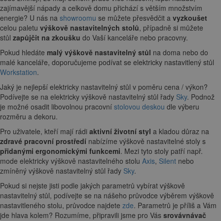
zajímavější nápady a celkově domu přichází s větším množstvím
energie? U nás na
showroomu
se můžete přesvědčit a
vyzkoušet
celou paletu
výškově nastavitelných stolů
, případně si můžete
stůl
zapůjčit na zkoušku
do Vaší kanceláře nebo pracovny.
Pokud hledáte
malý výškově nastavitelný stůl
na doma nebo do
malé kanceláře, doporučujeme podívat se elektricky nastavitlený stůl
Workstation
.
Jaký je nejlepší elektricky nastavitelný stůl v poměru cena / výkon?
Podívejte se na elektricky výškově nastavitelný stůl řady
Sky
. Podnož
je možné osadit libovolnou pracovní
stolovou deskou
dle výberu
rozměru a dekoru.
Pro uživatele, kteří mají rádi
aktivní životní styl
a kladou důraz na
zdravé pracovní prostředí
nabízíme výškově nastavitelné stoly s
přidanými ergonomickými funkcemi
. Mezi tyto stoly patří např.
mode elektricky výškově nastavitelného stolu
Axis
,
Silent
nebo
zmíněný výškově nastavitelný stůl řady
Sky
.
Pokud si nejste jisti podle jakých parametrů vybírat výškově
nastavitelný stůl, podívejte se na nášeho průvodce výběrem výškově
nastavitleného stolu, průvodce najdete
zde
. Parametrů je příliš a Vám
jde hlava kolem? Rozumíme, připravili jsme pro Vás
srovávnávač