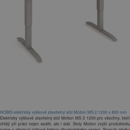
HOBIS elektricky výškově stavitelný stůl Motion MS 2 1200 x 800 mm
Elektricky výškově stavitelný stůl Motion MS 2 1200 pro všechny, kteří
chtějí při práci nejen sedět, ale i stát. Stoly Motion zvýší produktivitu
práce a eliminují rizikové faktory dlouhodobého sezení. Rozsah zdvihu