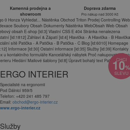
Kamenná prodejna a
Doprava zdarma
showroom
Pro nákup nad 3000 Kč
go 0 Honza Vyhledat... Nástěnka Obchod Triton Prodej Controlling Web
ndexace Soubory Obsah Dokumenty Nástěnka WebObsah Web Obsah
bový obsah E-shop [id:3] Vlastní CSS E 404 Stránka nenalezena
tatní [id:1812] Záhlaví & Zápatí [id:4] Hlavička - A Hlavička - B Hlavička
ciální sítě Patička - A Patička - B Patička - C Blog [id:6010] Homepage
d:12] Informace [id:30] Ostatní informace [id:35] Služby [id:39] Kontakty
x u kontaktního formuláře Kancelářský nábytek Proč nakupovat v Ergo
CHCI
10
terieru Hledání Mailové šablony [id:8] Úpravit bohatý text Patička - A
ERGO INTERIER
SLEVU
Specialisté na ergonomii
Pod Dálnicí 959/5
Telefon: +420 241 485 797
Email:
obchod@ergo-interier.cz
www.ergo-interier.cz
Služby