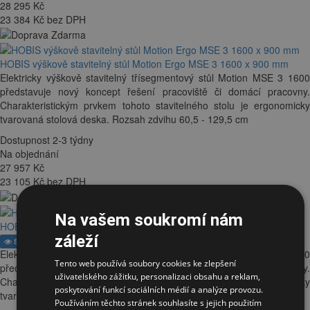
28 295
Kč
23 384 Kč bez DPH
HOBIS výškově stavitelný stůl Motion Ergo MSE 3 1600 x 900 mm
Elektricky výškově stavitelný třísegmentový stůl Motion MSE 3 1600
představuje nový koncept řešení pracoviště či domácí pracovny.
Charakteristickým prvkem tohoto stavitelného stolu je ergonomicky
tvarovaná stolová deska. Rozsah zdvihu 60,5 - 129,5 cm
Dostupnost 2-3 týdny
Na objednání
27 957
Kč
23 105 Kč bez DPH
Na vašem soukromí nám
HOBIS výškově stavitelný stůl Motion Ergo MSE 3 1200 x 900 mm
záleží
Showroom
Elektricky výškově stavitelný třísegmentový stůl Motion MSE 3 1200
Tento web používá soubory cookies ke zlepšení
představuje nový koncept řešení pracoviště či domácí pracovny.
uživatelského zážitku, personalizaci obsahu a reklam,
Charakteristickým prvkem tohoto stavitelného stolu je ergonomicky
poskytování funkcí sociálních médií a analýze provozu.
tvarovaná stolová deska. Rozsah zdvihu 60,5 - 129,5 cm
Používáním těchto stránek souhlasíte s jejich použitím