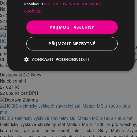
Dostupnost 2-3 týdny
našimi zásadami používání
v souladu s
Na objednání
cookies.
27 365
Kč
22 616 Kč bez DPH
PŘIJMOUT VŠECHNY
HOBIS výškově stavitelný stůl Motion Ergo MSE 3 1400 x 900 mm
PŘIJMOUT NEZBYTNÉ
Elektricky výškově stavitelný třísegmentový stůl Motion MSE 3 1400
představuje nový koncept řešení pracoviště či domácí pracovny.
Charakteristickým prvkem tohoto stavitelného stolu je ergonomicky
ZOBRAZIT PODROBNOSTI
tvarovaná stolová deska. Rozsah zdvihu 60,5 - 129,5 cm
Dostupnost 2-3 týdny
Na objednání
27 627
Kč
22 832 Kč bez DPH
HOBIS elektricky výškově stavitelný stůl Motion MS 3 1800 x 800 mm
Elektricky výškově stavitelný stůl Motion MS 3 1800 je pro všechny,
kdo chtějí při práci nejen sedět, ale i stát. Stoly Motion zvýší
produktivitu vaší práce a eliminují rizikové faktory dlouhodobého