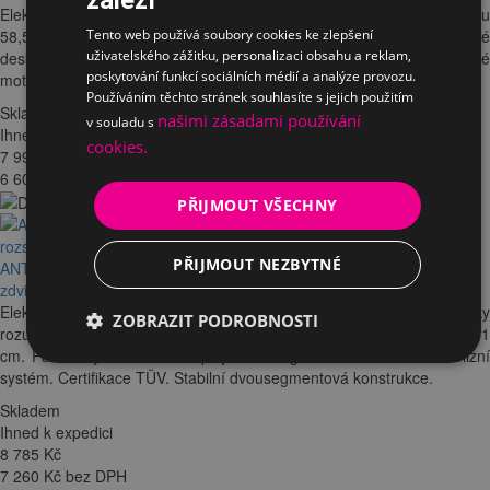
záleží
Elektricky výškově nastavitelná podnož DEF 223 Black. Výška zdvihu
58,5 – 123,5 cm. Univerzální teleskopická konstrukce pro šířku stolové
Tento web používá soubory cookies ke zlepšení
uživatelského zážitku, personalizaci obsahu a reklam,
desky 100 - 200 cm. Stabilní a tichý chod zajišťují dva spolehlivé
poskytování funkcí sociálních médií a analýze provozu.
motory. Prodloužená záruka 4 roky.
Používáním těchto stránek souhlasíte s jejich použitím
Skladem
našimi zásadami používání
v souladu s
Ihned k expedici
cookies.
7 990
Kč
6 603 Kč bez DPH
PŘIJMOUT VŠECHNY
PŘIJMOUT NEZBYTNÉ
ANTARES elektricky výškově nastavitelná podnož Silent White rozsah
zdvihu 71 - 121 cm
Elektricky nastavitelná stolová podnož Silent White v ekonomicky
ZOBRAZIT PODROBNOSTI
rozumné relaci. Jednomotorový, tichý pohon. Výška zdvihu 71 - 121
cm. Paměťový ovladač s displejem. Inteligentní aktiv mód. Antikolizní
systém. Certifikace TÜV. Stabilní dvousegmentová konstrukce.
Skladem
Ihned k expedici
8 785
Kč
7 260 Kč bez DPH