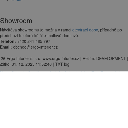
Showroom
Návštěva showroomu je možná v rámci
otevírací doby
, případně po
předchozí telefonické či e-mailové domluvě.
Telefon:
+420 241 485 797
Email:
obchod@ergo-interier.cz
 26 Ergo Interier s. r. o. www.ergo-interier.cz | Režim: DEVELOPMENT 
zítko: 31. 12. 2025 11:52:40 | TXT log
Mapa Stránek
Certifikované obchodní podmínky dTest
Tato stránka
používá soubory cookies.
© Ergo Interier 2017
Košík je prázdný
CHCI
10
%
SLEVU
sleva
10
%
Buď ERGO
vybav si kancelář