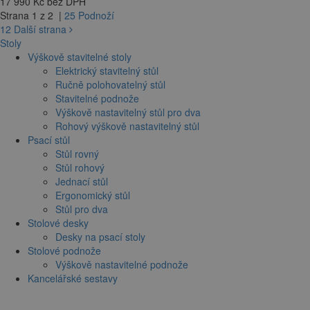
17 990 Kč bez DPH
Strana 1 z 2 |
25 Podnoží
1
2
Další strana
Stoly
Výškově stavitelné stoly
Elektrický stavitelný stůl
Ručně polohovatelný stůl
Stavitelné podnože
Výškově nastavitelný stůl pro dva
Rohový výškově nastavitelný stůl
Psací stůl
Stůl rovný
Stůl rohový
Jednací stůl
Ergonomický stůl
Stůl pro dva
Stolové desky
Desky na psací stoly
Stolové podnože
Výškově nastavitelné podnože
Kancelářské sestavy