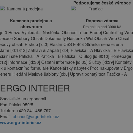
Podporujeme české výrobce
Kamenná prodejna a
Doprava zdarma
showroom
Pro nákup nad 3000 Kč
go 0 Honza Vyhledat... Nástěnka Obchod Triton Prodej Controlling Web
ndexace Soubory Obsah Dokumenty Nástěnka WebObsah Web Obsah
bový obsah E-shop [id:3] Vlastní CSS E 404 Stránka nenalezena
tatní [id:1812] Záhlaví & Zápatí [id:4] Hlavička - A Hlavička - B Hlavička
ciální sítě Patička - A Patička - B Patička - C Blog [id:6010] Homepage
d:12] Informace [id:30] Ostatní informace [id:35] Služby [id:39] Kontakty
x u kontaktního formuláře Kancelářský nábytek Proč nakupovat v Ergo
terieru Hledání Mailové šablony [id:8] Úpravit bohatý text Patička - A
ERGO INTERIER
Specialisté na ergonomii
Pod Dálnicí 959/5
Telefon: +420 241 485 797
Email:
obchod@ergo-interier.cz
www.ergo-interier.cz