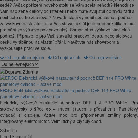
sedě? Avšak pořízení nového stolu se Vám zcela nehodí? Nehodí se
Vám nabízené dekory do interiéru nebo máte svůj stůl opravdu rádi a
nechcete se ho zbavovat? Nevadí, stačí vyměnit současnou podnož
za výškově nastavitelnou a Váš stávající stůl je během několika minut
promění ve výškově polohovatelný. Samostatná výškově stavitelná
podnož. Připraveno pro Vaši stávající pracovní desku nebo stolovou
desku vyráběnou na vlastní přání. Navštivte nás showroom a
vyzkoušejte práci ve stoje.
Od nejoblíbenějších
Od nejdražích
Od nejlevnějších
ERGO Elektrická výškově nastavitelná podnož DEF 114 PRO White
paměťový ovladač + active mód
Elektricky výškově nastavitelná podnož DEF 114 PRO White. Pro
stolové desky o šířce 85 – 140cm (160cm s přesahem). Paměťový
ovladač s displeje. Active mód pro připomenutí změny polohy.
Integrovaný elektromotor. Velmi tichý a plynulý chod.
Skladem
Ihned k expedici