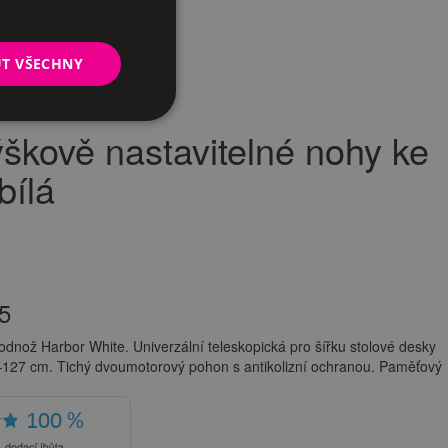
UT VŠECHNY
nohy ke stolu Harbor bílá
kově nastavitelné nohy ke
bílá
5
podnož Harbor White. Univerzální teleskopická pro šířku stolové desky
127 cm. Tichý dvoumotorový pohon s antikolizní ochranou. Paměťový