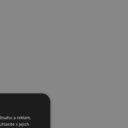
obsahu a reklam,
hlasíte s jejich