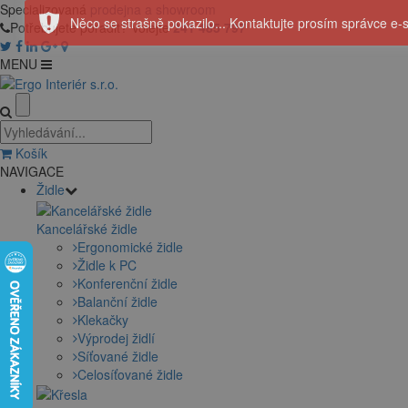
Specializovaná
prodejna a showroom
Něco se strašně pokazilo... Kontaktujte prosím správce e-
Potřebujete poradit? Volejte
241 485 797
MENU
Košík
NAVIGACE
Židle
Kancelářské židle
Ergonomické židle
Židle k PC
Konferenční židle
Balanční židle
Klekačky
Výprodej židlí
Síťované židle
Celosíťované židle