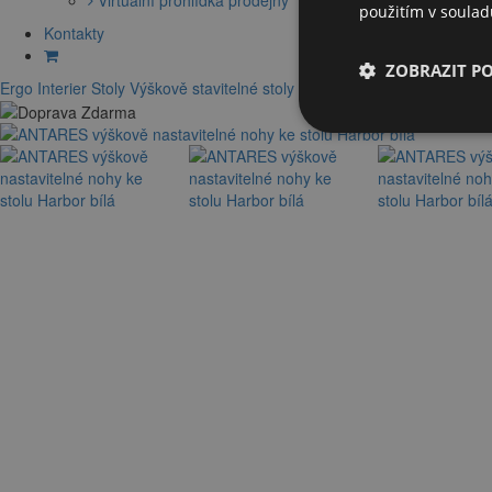
použitím v soula
Kontakty
ZOBRAZIT P
Ergo Interier
Stoly
Výškově stavitelné stoly
Stavitelné podnože
Stolové