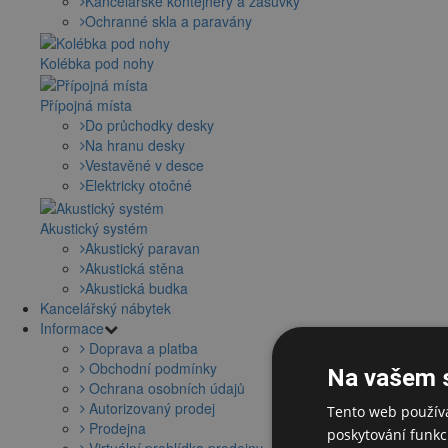
Kancelářské kontejnery a zásuvky
Ochranné skla a paravány
Kolébka pod nohy
Přípojná místa
Do průchodky desky
Na hranu desky
Vestavěné v desce
Elektricky otočné
Akustický systém
Akustický paravan
Akustická stěna
Akustická budka
Kancelářský nábytek
Informace
Doprava a platba
Obchodní podmínky
Na vašem 
Ochrana osobních údajů
Autorizovaný prodej
Tento web používá
Prodejna
poskytování funkcí
Virtuální prohlídka prodejny