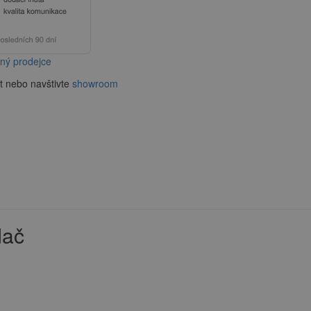
aný prodejce
t nebo navštivte
showroom
dač