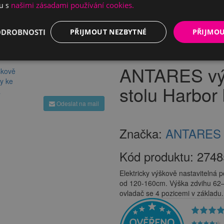
našimi zásadami používání cookies.
du s
ODROBNOSTI
PŘIJMOUT NEZBYTNÉ
PŘIJMO
 podnože
Výškově nastavitelné podnože
ANTARES výškově nastavitelné 
ANTARES výš
stolu Harbor 
Odeslat na mail
Značka:
ANTARES
Kód produktu:
2748
Elektricky výškově nastavitelná 
od 120-160cm. Výška zdvihu 62–
ovladač se 4 pozicemi v základu.