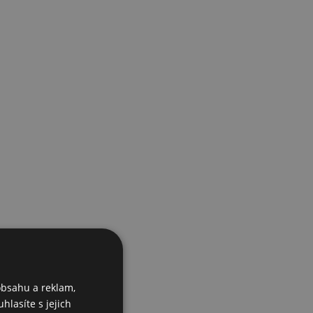
obsahu a reklam,
hlasíte s jejich