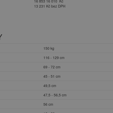
16 853
16 010
Kč
13 231 Kč bez DPH
Y
150 kg
116 - 129 cm
69 - 72 cm
45 - 51 cm
49,5 cm
47,5 - 56,5 cm
56 cm