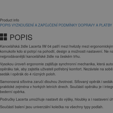
Product info
POPIS
VYZKOUŠENÍ A ZAPŮJČENÍ
PODMÍNKY DOPRAVY A PLATBY
POPIS
Kancelářská židle Lacerta IW 04 patří mezi hvězdy mezi ergonomickým
komukoliv kdo si potrpí na pohodlí, design a možnosti nastavení. Ne 
nejprodávanější kancelářské židle na českém trhu.
Vysokou úroveň ergonomie zajišťuje synchronní mechanika, která auto
opěráku tak, aby zajistila uživateli potřebný komfort. Nezávisle na sob
sedák i opěrák do 4 různých poloh.
Samonosná síťovina zaručí dlouhou životnost. Síťovaný opěrák i sedák 
praktické zejména v horkých letních dnech. Součástí opěráku je i inte
bederní opěrka.
Područky Lacerta umožňuje nastavit do výšky, hloubky a i nastavení úh
Součástí balení jsou univerzální kolečka na všechny typy podlah.