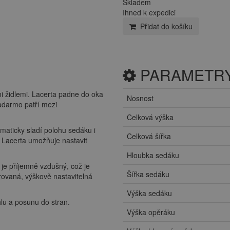
Skladem
Ihned k expedici
Přidat do košíku
PARAMETR
i židlemi. Lacerta padne do oka
Nosnost
nadarmo patří mezi
Celková výška
maticky sladí polohu sedáku i
Celková šířka
ě Lacerta umožňuje nastavit
Hloubka sedáku
je příjemně vzdušný, což je
Šířka sedáku
grovaná, výškově nastavitelná
Výška sedáku
lu a posunu do stran.
Výška opěráku