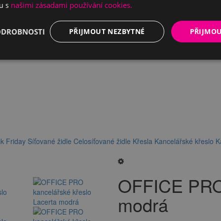
našimi zásadami používání cookies.
du s
ODROBNOSTI
PŘIJMOUT NEZBYTNÉ
PŘIJMO
k Friday
Síťované židle
Celosíťované židle
Křesla
Kancelářské křeslo
K
OFFICE PRO 
modrá