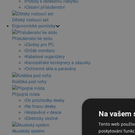
Poličky k dětskému nábytku
Ostatní příslušenství
Dětský rostoucí set
Ergonomické pomůcky
Příslušenství ke stolu
Závěsy pro PC
Držák monitoru
Kabelové organizéry
Kancelářské kontejnery a zásuvky
Ochranné skla a paravány
Kolébka pod nohy
Přípojná místa
Do průchodky desky
Na hranu desky
Vestavěné v desce
Na vašem 
Elektricky otočné
Tento web používá
Akustický systém
poskytování funkcí