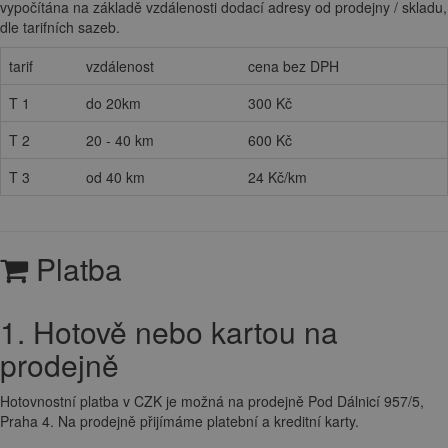
vypočítána na základě vzdálenosti dodací adresy od prodejny / skladu,
dle tarifních sazeb.
tarif
vzdálenost
cena bez DPH
T 1
do 20km
300 Kč
T 2
20 - 40 km
600 Kč
T 3
od 40 km
24 Kč/km
Platba
1. Hotově nebo kartou na
prodejně
Hotovnostní platba v CZK je možná na prodejně Pod Dálnicí 957/5,
Praha 4. Na prodejně přijímáme platební a kreditní karty.