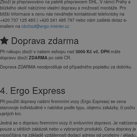
Zboží je přepravováno na paletě přepravcem DHL. V rámci Prahy a
blízkého okolí nabízíme vlastní dopravu s možností montáže. Pro
bližší informace a cenu nás neváhejte kontaktovat telefonicky na
+420 737 125 483 | +420 241 485 797 nebo nám zašlete dotaz e-
mailem na
obchod@ergo-interier.cz
Doprava zdarma
Při nákupu zboží v našem eshopu nad
3000 Kč vč. DPH
máte
dopravu zboží
ZDARMA
po celé ČR.
Doprava ZDARMA neodprošťuje od případného poplatku za dobírku.
4. Ergo Express
Při použití dopravy našimi firemními vozy (Ergo Express) se cena
stanovuje individuálně v nabídce podle typu, objemu zakázky, či počtu
ujetých km.
Jedná se o dopravu firemními vozy či smluvními dopravci. Je nabízena
pouze u větších zakázek nebo u vybraných produktů. Cena dopravy je
vypočítána na základě vzdálenosti dodací adresy od prodejny / skladu,