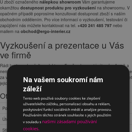
U zboží označeného
nálepkou showroom
Vám garantujeme
okamžitou
dostupnost produktu pro vyzkoušení
na showroomu. V
opačném případě poprosíme konzultovat dostupnost zboží s naším
obchodním oddělením. Pro více informací o vyzkoušení, testování či
zapůjčení nás můžete kontaktovat na tel.
+420 241 485 797
nebo
mailem na
obchod@ergo-interier.cz
Vyzkoušení a prezentace u Vás
ve firmě
Rádi byste vyzkoušeli produkty
ve firmě
nebo poptáváte
více kusů
a
nemáte cestu kolem? Za
předem dohodnutých podmínek
přijedeme
za vámi a vybrané modely vám odprezentujeme a můžete si vyzkoušet
Na vašem soukromí nám
jejich vlastnosti přímo u vás na pracovišti.
záleží
Otevírací doba
Tento web používá soubory cookies ke zlepšení
uživatelského zážitku, personalizaci obsahu a reklam,
Pondělí
9:30 – 13:00 a 14:00 – 18:00
poskytování funkcí sociálních médií a analýze provozu.
Používáním těchto stránek souhlasíte s jejich použitím
Úterý
9:30 – 13:00 a 14:00 – 18:00
našimi zásadami používání
v souladu s
cookies.
Středa
9:30 – 13:00 a 14:00 – 18:00