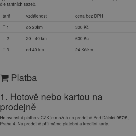
dle tarifních sazeb.
tarif
vzdálenost
cena bez DPH
T 1
do 20km
300 Kč
T 2
20 - 40 km
600 Kč
T 3
od 40 km
24 Kč/km
Platba
1. Hotově nebo kartou na
prodejně
Hotovnostní platba v CZK je možná na prodejně Pod Dálnicí 957/5,
Praha 4. Na prodejně přijímáme platební a kreditní karty.