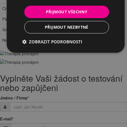
Čtvrtek
9:30 – 13:00 a 14:00 – 18:00
PŘIJMOUT VŠECHNY
Pátek
8:00 – 13:00 a 14:00 – 16:30
PŘIJMOUT NEZBYTNÉ
Sobota
zavřeno
Neděle
zavřeno
ZOBRAZIT PODROBNOSTI
Vyplněte Vaši žádost o testování
nebo zapůjčeni
Jméno / Firma
*
E-mail
*