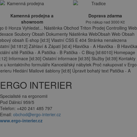
Kamenná prodejna a
Doprava zdarma
showroom
Pro nákup nad 3000 Kč
go 0 Honza Vyhledat... Nástěnka Obchod Triton Prodej Controlling Web
ndexace Soubory Obsah Dokumenty Nástěnka WebObsah Web Obsah
bový obsah E-shop [id:3] Vlastní CSS E 404 Stránka nenalezena
tatní [id:1812] Záhlaví & Zápatí [id:4] Hlavička - A Hlavička - B Hlavička
ciální sítě Patička - A Patička - B Patička - C Blog [id:6010] Homepage
d:12] Informace [id:30] Ostatní informace [id:35] Služby [id:39] Kontakty
x u kontaktního formuláře Kancelářský nábytek Proč nakupovat v Ergo
terieru Hledání Mailové šablony [id:8] Úpravit bohatý text Patička - A
ERGO INTERIER
Specialisté na ergonomii
Pod Dálnicí 959/5
Telefon: +420 241 485 797
Email:
obchod@ergo-interier.cz
www.ergo-interier.cz