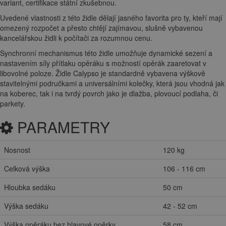
variant, certifikace státní zkušebnou.
Uvedené vlastnosti z této židle dělají jasného favorita pro ty, kteří mají
omezený rozpočet a přesto chtějí zajímavou, slušně vybavenou
kancelářskou židli k počítači za rozumnou cenu.
Synchronní mechanismus této židle umožňuje dynamické sezení a
nastavením síly přítlaku opěráku s možností opěrák zaaretovat v
libovolné poloze. Židle Calypso je standardně vybavena výškově
stavitelnými područkami a universálními kolečky, která jsou vhodná jak
na koberec, tak i na tvrdý povrch jako je dlažba, plovoucí podlaha, či
parkety.
PARAMETRY
Nosnost
120 kg
Celková výška
106 - 116 cm
Hloubka sedáku
50 cm
Výška sedáku
42 - 52 cm
Výška opěráku bez hlavové opěrky
58 cm