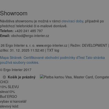
Showroom
Návštěva showroomu je možná v rámci
otevírací doby
, případně po
předchozí telefonické či e-mailové domluvě.
Telefon:
+420 241 485 797
Email:
obchod@ergo-interier.cz
 26 Ergo Interier s. r. o. www.ergo-interier.cz | Režim: DEVELOPMENT 
zítko: 31. 12. 2025 11:52:40 | TXT log
Mapa Stránek
Certifikované obchodní podmínky dTest
Tato stránka
používá soubory cookies.
© Ergo Interier 2017
Košík je prázdný
CHCI
10
%
SLEVU
sleva
10
%
Buď ERGO
vybav si kancelář
slevový kód: