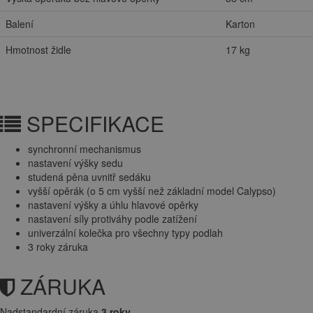
Balení
Karton
Hmotnost židle
17 kg
SPECIFIKACE
synchronní mechanismus
nastavení výšky sedu
studená pěna uvnitř sedáku
vyšší opěrák (o 5 cm vyšší než základní model Calypso)
nastavení výšky a úhlu hlavové opěrky
nastavení síly protiváhy podle zatížení
univerzální kolečka pro všechny typy podlah
3 roky záruka
ZÁRUKA
Nadstandardní záruka
3 roky
.