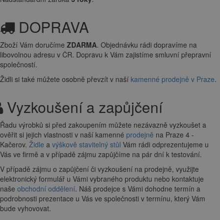
DOPRAVA
Zboží Vám doručíme
ZDARMA
. Objednávku rádi dopravíme na
libovolnou adresu
v ČR. Dopravu k Vám zajistíme smluvní přepravní
společností.
Židli si také můžete osobně převzít v naší
kamenné prodejně v Praze
.
Vyzkoušení a zapůjčení
Řadu výrobků si před zakoupením můžete nezávazně vyzkoušet a
ověřit si jejich vlastnosti v naší kamenné
prodejně
na Praze 4 -
Kačerov.
Židle
a
výškově stavitelný stůl
Vám rádi odprezentujeme u
Vás ve firmě a v případě zájmu zapůjčíme na pár dní k testování.
V případě zájmu o zapůjčení či vyzkoušení na prodejně, využijte
elektronický formulář u Vámi vybraného produktu nebo kontaktuje
naše
obchodní oddělení
. Náš prodejce s Vámi dohodne termín a
podrobnosti prezentace u Vás ve společnosti v termínu, který Vám
bude vyhovovat.