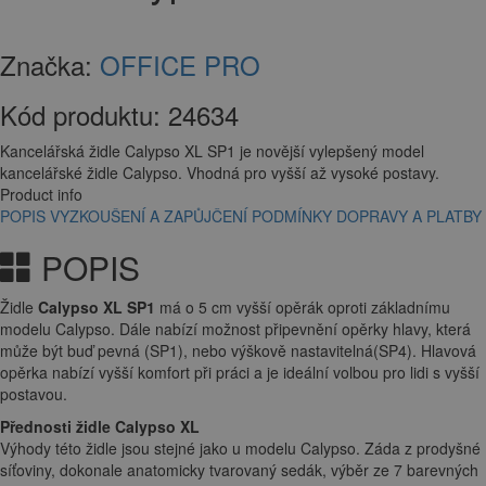
Značka:
OFFICE PRO
Kód produktu:
24634
Kancelářská židle Calypso XL SP1 je novější vylepšený model
kancelářské židle Calypso. Vhodná pro vyšší až vysoké postavy.
Product info
POPIS
VYZKOUŠENÍ A ZAPŮJČENÍ
PODMÍNKY DOPRAVY A PLATBY
POPIS
Židle
Calypso XL SP1
má o 5 cm vyšší opěrák oproti základnímu
modelu Calypso. Dále nabízí možnost připevnění opěrky hlavy, která
může být buď pevná (SP1), nebo výškově nastavitelná(SP4). Hlavová
opěrka nabízí vyšší komfort při práci a je ideální volbou pro lidi s vyšší
postavou.
Přednosti židle Calypso XL
Výhody této židle jsou stejné jako u modelu Calypso. Záda z prodyšné
síťoviny, dokonale anatomicky tvarovaný sedák, výběr ze 7 barevných