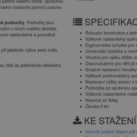
u páteře vašeho dítěte. Správnou
 snadno nastavíte pomocí posuvu
SPECIFIKA
né područky
. Područky jsou
evším v očích malého školáka
Robustní konstrukce s jed
škově nastavitelné a pohodlně
Výškově nastavitelný opěr
Ergonomická úchytka pro 
ři jakékoliv výšce sedu mělo
Univerzální kolečka s mec
Vhodná pro výšku dítěte 
Doporučujeme pro děti již 
 židli do jakéhokoliv dětského
Snadné nastavení hloubky
Výškově polohovatelný op
Nastavení výšky sezení s 
Podnožka po správnou opo
Výškově nastavitelné měk
Nosnost až 90kg
Záruka 5 let
KE STAŽENÍ
Vzorník potahů Mayer.pdf