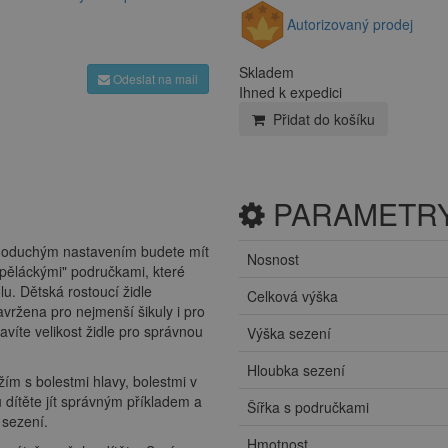
Autorizovaný prodej
Skladem
Odeslat na mail
Ihned k expedici
Přidat do košíku
PARAMETR
noduchým nastavením budete mít
Nosnost
spěláckými" područkami, které
u. Dětská rostoucí židle
Celková výška
avržena pro nejmenší šikuly i pro
víte velikost židle pro správnou
Výška sezení
Hloubka sezení
ím s bolestmi hlavy, bolestmi v
dítěte jít správným příkladem a
Šířka s područkami
 sezení.
Hmotnost