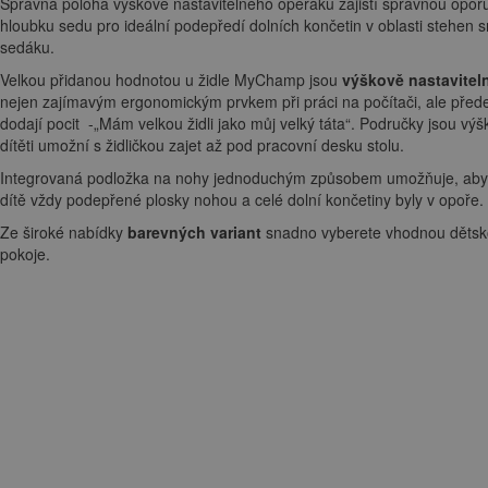
Správná poloha výškově nastavitelného opěráku zajistí správnou opor
hloubku sedu pro ideální podepředí dolních končetin v oblasti stehen
sedáku.
Velkou přidanou hodnotou u židle MyChamp jsou
výškově nastavitel
nejen zajímavým ergonomickým prvkem při práci na počítači, ale před
dodají pocit -„Mám velkou židli jako můj velký táta“. Područky jsou vý
dítěti umožní s židličkou zajet až pod pracovní desku stolu.
Integrovaná podložka na nohy jednoduchým způsobem umožňuje, aby p
dítě vždy podepřené plosky nohou a celé dolní končetiny byly v opoře.
Ze široké nabídky
barevných variant
snadno vyberete vhodnou dětskou
pokoje.