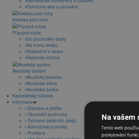
Kancelářské kontejnery a zásuvky
Ochranné skla a paravány
Kolébka pod nohy
Přípojná místa
Do průchodky desky
Na hranu desky
Vestavěné v desce
Elektricky otočné
Akustický systém
Akustický paravan
Akustická stěna
Akustická budka
Kancelářský nábytek
Informace
Doprava a platba
Obchodní podmínky
Na vašem 
Ochrana osobních údajů
Autorizovaný prodej
Tento web používá
Prodejna
poskytování funkcí
Virtuální prohlídka prodejny