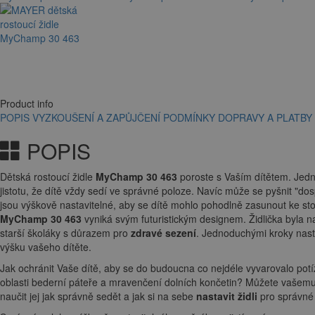
Product info
POPIS
VYZKOUŠENÍ A ZAPŮJČENÍ
PODMÍNKY DOPRAVY A PLATBY
POPIS
Dětská rostoucí židle
MyChamp 30 463
poroste s Vaším dítětem. Jed
jistotu, že dítě vždy sedí ve správné poloze. Navíc může se pyšnit "do
jsou výškově nastavitelné, aby se dítě mohlo pohodlně zasunout ke stol
MyChamp 30 463
vyniká svým futuristickým designem. Židlička byla n
starší školáky s důrazem pro
zdravé sezení
. Jednoduchými kroky nasta
výšku vašeho dítěte.
Jak ochránit Vaše dítě, aby se do budoucna co nejdéle vyvarovalo potíž
oblasti bederní páteře a mravenčení dolních končetin? Můžete vašemu 
naučit jej jak správně sedět a jak si na sebe
nastavit židli
pro správné