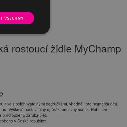
UT VŠECHNY
á rostoucí židle MyChamp
2
0 463 s polohovatelnými područkami, vhodná i pro nejmenší děti.
hou. Výškově nastavitelný opěrák, posuvný sedák. Robustní
 prodloužená záruka 5let.
robeno v České republice