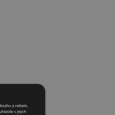
obsahu a reklam,
hlasíte s jejich