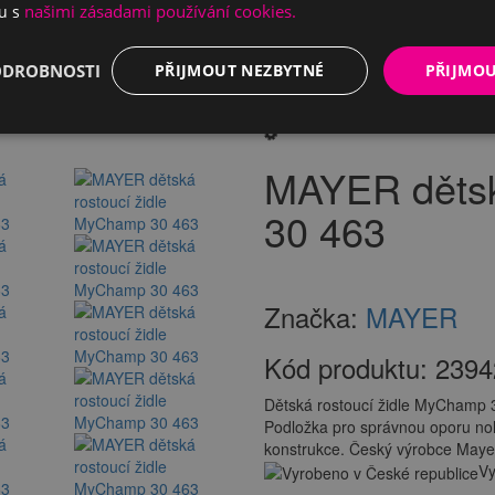
našimi zásadami používání cookies.
du s
ODROBNOSTI
PŘIJMOUT NEZBYTNÉ
PŘIJMO
 30 463
ká rostoucí židle MyChamp 30 463
MAYER dětsk
30 463
Značka:
MAYER
Kód produktu:
2394
Dětská rostoucí židle MyChamp 3
Podložka pro správnou oporu no
konstrukce. Český výrobce Mayer
Vy