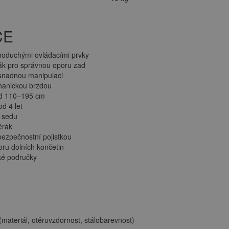
CE
noduchými ovládacími prvky
ák pro správnou oporu zad
snadnou manipulaci
hanickou brzdou
od 110–195 cm
od 4 let
 sedu
ěrák
bezpečnostní pojistkou
ru dolních končetin
ké područky
(materiál, otěruvzdornost, stálobarevnost)