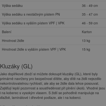
Výška sedáku
36 - 49 cm
Výška sedáku s neotáčivým pístem PN
35 - 47 cm
Výška sedáku s vyšším pístem VPF | VPK
46 - 59 cm
Balení
Karton
Hmotnost židle
13 kg
Hmotnost židle s vyšším pístem VPF | VPK
15 kg
Kluzáky (GL)
Jako doplňkové zboží si můžete dokoupit kluzáky (GL), které byly
primárně navrženy pro bezpečnost dítěte, aby dítě na židli nejezdilo
nekontrolovatelnou rychlostí, ale aby se židle dala lehce posouvat.
Zajišťují lepší pozornost a soustředěnost při plnění úkolů. Vhodné jsou
i na koberec s vysokým vlasem. S židlí se pohodlně manipuluje na
dlažbě, laminátové i dřevěné podlaze, ale i na koberci.