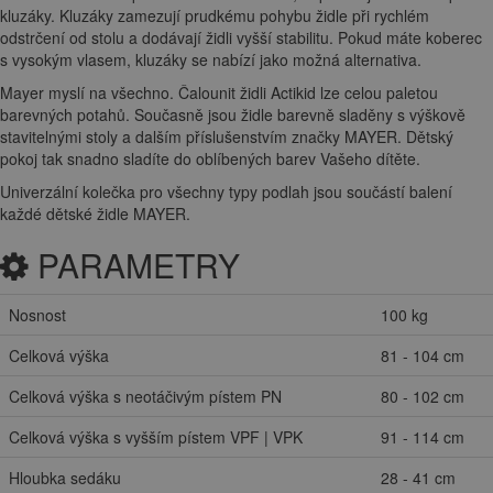
kluzáky. Kluzáky zamezují prudkému pohybu židle při rychlém
odstrčení od stolu a dodávají židli vyšší stabilitu. Pokud máte koberec
s vysokým vlasem, kluzáky se nabízí jako možná alternativa.
Mayer myslí na všechno. Čalounit židli Actikid lze celou paletou
barevných potahů. Současně jsou židle barevně sladěny s výškově
stavitelnými stoly a dalším příslušenstvím značky MAYER. Dětský
pokoj tak snadno sladíte do oblíbených barev Vašeho dítěte.
Univerzální kolečka pro všechny typy podlah jsou součástí balení
každé dětské židle MAYER.
PARAMETRY
Nosnost
100 kg
Celková výška
81 - 104 cm
Celková výška s neotáčivým pístem PN
80 - 102 cm
Celková výška s vyšším pístem VPF | VPK
91 - 114 cm
Hloubka sedáku
28 - 41 cm