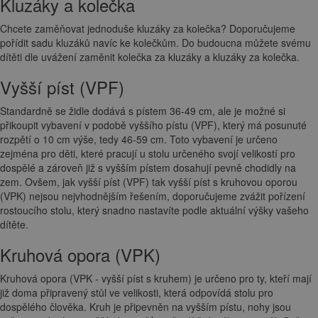
Kluzáky a kolečka
Chcete zaměňovat jednoduše kluzáky za kolečka? Doporučujeme
pořídit sadu kluzáků navíc ke kolečkům. Do budoucna můžete svému
dítěti dle uvážení zaměnit kolečka za kluzáky a kluzáky za kolečka.
Vyšší píst (VPF)
Standardně se židle dodává s pístem 36-49 cm, ale je možné si
přikoupit vybavení v podobě vyššího pístu (VPF), který má posunuté
rozpětí o 10 cm výše, tedy 46-59 cm. Toto vybavení je určeno
zejména pro děti, které pracují u stolu určeného svojí velikostí pro
dospělé a zároveň již s vyšším pístem dosahují pevně chodidly na
zem. Ovšem, jak vyšší píst (VPF) tak vyšší píst s kruhovou oporou
(VPK) nejsou nejvhodnějším řešením, doporučujeme zvážit pořízení
rostoucího stolu, který snadno nastavíte podle aktuální výšky vašeho
dítěte.
Kruhová opora (VPK)
Kruhová opora (VPK - vyšší píst s kruhem) je určeno pro ty, kteří mají
již doma připravený stůl ve velikosti, která odpovídá stolu pro
dospělého člověka. Kruh je připevněn na vyšším pístu, nohy jsou