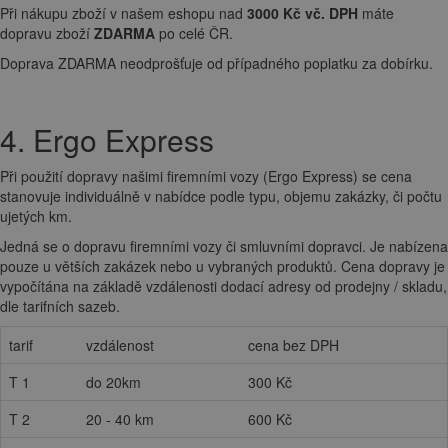
Při nákupu zboží v našem eshopu nad
3000 Kč vč. DPH
máte
dopravu zboží
ZDARMA
po celé ČR.
Doprava ZDARMA neodprošťuje od případného poplatku za dobírku.
4. Ergo Express
Při použití dopravy našimi firemními vozy (Ergo Express) se cena
stanovuje individuálně v nabídce podle typu, objemu zakázky, či počtu
ujetých km.
Jedná se o dopravu firemními vozy či smluvními dopravci. Je nabízena
pouze u větších zakázek nebo u vybraných produktů. Cena dopravy je
vypočítána na základě vzdálenosti dodací adresy od prodejny / skladu,
dle tarifních sazeb.
tarif
vzdálenost
cena bez DPH
T 1
do 20km
300 Kč
T 2
20 - 40 km
600 Kč