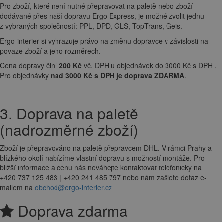
Pro zboží, které není nutné přepravovat na paletě nebo zboží
dodávané přes naší dopravu Ergo Express, je možné zvolit jednu
z vybraných společností: PPL, DPD, GLS, TopTrans, Geis.
Ergo-interier si vyhrazuje právo na změnu dopravce v závislosti na
povaze zboží a jeho rozměrech.
Cena dopravy činí
200 Kč
vč. DPH u objednávek do 3000 Kč s DPH .
Pro objednávky
nad 3000 Kč s DPH je doprava ZDARMA
.
3. Doprava na paletě
(nadrozměrné zboží)
Zboží je přepravováno na paletě přepravcem DHL. V rámci Prahy a
blízkého okolí nabízíme vlastní dopravu s možností montáže. Pro
bližší informace a cenu nás neváhejte kontaktovat telefonicky na
+420 737 125 483 | +420 241 485 797 nebo nám zašlete dotaz e-
mailem na
obchod@ergo-interier.cz
Doprava zdarma