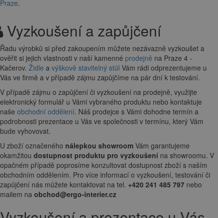
Praze
.
Vyzkoušení a zapůjčení
Řadu výrobků si před zakoupením můžete nezávazně vyzkoušet a
ověřit si jejich vlastnosti v naší kamenné
prodejně
na Praze 4 -
Kačerov.
Židle
a
výškově stavitelný stůl
Vám rádi odprezentujeme u
Vás ve firmě a v případě zájmu zapůjčíme na pár dní k testování.
V případě zájmu o zapůjčení či vyzkoušení na prodejně, využijte
elektronický formulář u Vámi vybraného produktu nebo kontaktuje
naše
obchodní oddělení
. Náš prodejce s Vámi dohodne termín a
podrobnosti prezentace u Vás ve společnosti v termínu, který Vám
bude vyhovovat.
U zboží označeného
nálepkou showroom
Vám garantujeme
okamžitou
dostupnost produktu pro vyzkoušení
na showroomu. V
opačném případě poprosíme konzultovat dostupnost zboží s naším
obchodním oddělením. Pro více informací o vyzkoušení, testování či
zapůjčení nás můžete kontaktovat na tel.
+420 241 485 797
nebo
mailem na
obchod@ergo-interier.cz
Vyzkoušení a prezentace u Vás