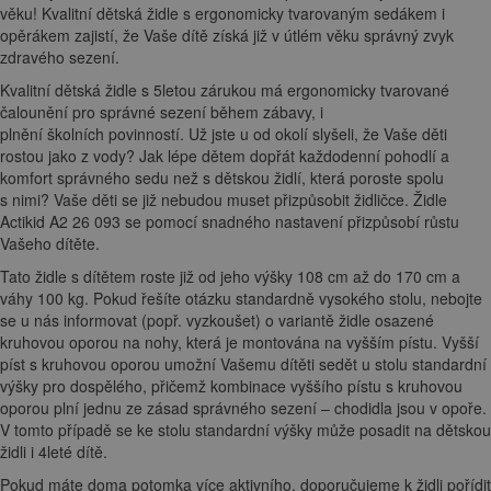
věku! Kvalitní dětská židle s ergonomicky tvarovaným sedákem i
opěrákem zajistí, že Vaše dítě získá již v útlém věku správný zvyk
zdravého sezení.
Kvalitní dětská židle s 5letou zárukou má ergonomicky tvarované
čalounění pro správné sezení během zábavy, i
plnění školních povinností. Už jste u od okolí slyšeli, že Vaše děti
rostou jako z vody? Jak lépe dětem dopřát každodenní pohodlí a
komfort správného sedu než s dětskou židlí, která poroste spolu
s nimi? Vaše děti se již nebudou muset přizpůsobit židličce. Židle
Actikid A2 26 093 se pomocí snadného nastavení přizpůsobí růstu
Vašeho dítěte.
Tato židle s dítětem roste již od jeho výšky 108 cm až do 170 cm a
váhy 100 kg. Pokud řešíte otázku standardně vysokého stolu, nebojte
se u nás informovat (popř. vyzkoušet) o variantě židle osazené
kruhovou oporou na nohy, která je montována na vyšším pístu. Vyšší
píst s kruhovou oporou umožní Vašemu dítěti sedět u stolu standardní
výšky pro dospělého, přičemž kombinace vyššího pístu s kruhovou
oporou plní jednu ze zásad správného sezení – chodidla jsou v opoře.
V tomto případě se ke stolu standardní výšky může posadit na dětskou
židli i 4leté dítě.
Pokud máte doma potomka více aktivního, doporučujeme k židli pořídit