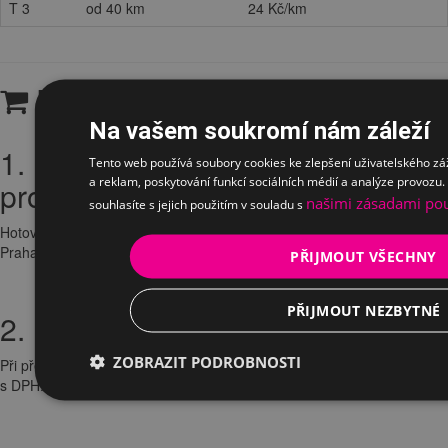
T 3
od 40 km
24 Kč/km
Platba
Na vašem soukromí nám záleží
1. Hotově nebo kartou na
Tento web používá soubory cookies ke zlepšení uživatelského zá
a reklam, poskytování funkcí sociálních médií a analýze provozu
prodejně
našimi zásadami pou
souhlasíte s jejich použitím v souladu s
Hotovnostní platba v CZK je možná na prodejně Pod Dálnicí 957/5,
Praha 4. Na prodejně přijímáme platební a kreditní karty.
PŘIJMOUT VŠECHNY
PŘIJMOUT NEZBYTNÉ
2. Dobírkou
ZOBRAZIT PODROBNOSTI
Při převzetí zboží. Při platbě dobírkou účtujeme poplatek 100 Kč
s DPH.