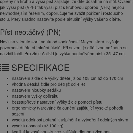
opřeny na kruhu a vyšší píst zajišťuje, že dítě dosáhne na stůl. Ovšem,
jak vyšší píst (VPF) tak vyšší píst s kruhovou oporou (VPK) nejsou
nejvhodnějším řešením, doporučujeme zvážit pořízení rostoucího
stolu, který snadno nastavíte podle aktuální výšky vašeho dítěte.
Píst neotáčivý (PN)
Novinka v tomto sortimentu od společnosti Mayer, která zvyšuje
pozornost dítěte při plnění úkolů. Při sezení je dítěti znemožněno se
na židli točit. Pro židle Actikid je výška neotáčivého pístu 35–47 cm.
SPECIFIKACE
nastavení židle dle výšky dítěte již od 108 cm až do 170 cm
vhodná dětská židle pro děti již od 4 let
nastavení hloubky sedáku
nastavení výšky opěráku
bezstupňové nastavení výšky židle pomocí pístu
ergonomicky tvarováné čalounění zajišťující vysoké pohodlí
sezení
vysoká odolnost potahů k ušpinění a vytvoření odolných skvrn
vysoká nosnost (až 100 kg)
kvalitní kovová konstrukce zajišťuje dlouhou životnost