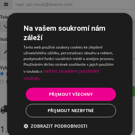
Telefon
*
Na vašem soukromí nám
záleží
Volitelná poznámka
Tento web používá soubory cookies ke zlepšení
uživatelského zážitku, personalizaci obsahu a reklam,
poskytování funkcí sociálních médií a analýze provozu.
Používáním těchto stránek souhlasíte s jejich použitím
Vyberte prosím jednu z možností:
našimi zásadami používání
v souladu s
Mám zájem o vyzkoušení na prodejně
cookies.
Mám zájem o zapůjčení
Odeslat žádost
PŘIJMOUT VŠECHNY
Doprava
PŘIJMOUT NEZBYTNÉ
1. Osobní odběr
ZOBRAZIT PODROBNOSTI