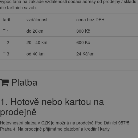
vypočítána na základě vzdálenosti dodací adresy od prodejny / skladu,
dle tarifních sazeb.
tarif
vzdálenost
cena bez DPH
T 1
do 20km
300 Kč
T 2
20 - 40 km
600 Kč
T 3
od 40 km
24 Kč/km
Platba
1. Hotově nebo kartou na
prodejně
Hotovnostní platba v CZK je možná na prodejně Pod Dálnicí 957/5,
Praha 4. Na prodejně přijímáme platební a kreditní karty.