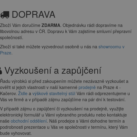
DOPRAVA
Zboží Vám doručíme
ZDARMA
. Objednávku rádi dopravíme na
libovolnou adresu
v ČR. Dopravu k Vám zajistíme smluvní přepravní
společností.
Zboží si také můžete vyzvednout osobně u nás na
showroomu v
Praze
.
Vyzkoušení a zapůjčení
Řadu výrobků si před zakoupením můžete nezávazně vyzkoušet a
ověřit si jejich vlastnosti v naší kamenné
prodejně
na Praze 4 -
Kačerov.
Židle
a
výškově stavitelný stůl
Vám rádi odprezentujeme u
Vás ve firmě a v případě zájmu zapůjčíme na pár dní k testování.
V případě zájmu o zapůjčení či vyzkoušení na prodejně, využijte
elektronický formulář u Vámi vybraného produktu nebo kontaktuje
naše
obchodní oddělení
. Náš prodejce s Vámi dohodne termín a
podrobnosti prezentace u Vás ve společnosti v termínu, který Vám
bude vyhovovat.