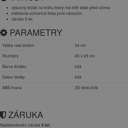
výsuvný držák na knihu který má dítě stále před očima
měkčená ochranná linka proti nárazům
záruka 5 let
PARAMETRY
Výška nad stolem
34 cm
Rozměry
65 x 25 cm
Barva držáku
bílá
Dekor desky
bílá
ABS hrana
3D šedo-bílá
ZÁRUKA
Nadstandardní záruka
5 let
.