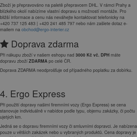
Zboží je přepravováno na paletě přepravcem DHL. V rámci Prahy a
blízkého okolí nabízíme vlastní dopravu s možností montáže. Pro
bližší informace a cenu nás neváhejte kontaktovat telefonicky na
+420 737 125 483 | +420 241 485 797 nebo nám zašlete dotaz e-
mailem na
obchod@ergo-interier.cz
Doprava zdarma
Při nákupu zboží v našem eshopu nad
3000 Kč vč. DPH
máte
dopravu zboží
ZDARMA
po celé ČR.
Doprava ZDARMA neodprošťuje od případného poplatku za dobírku.
4. Ergo Express
Při použití dopravy našimi firemními vozy (Ergo Express) se cena
stanovuje individuálně v nabídce podle typu, objemu zakázky, či počtu
ujetých km.
Jedná se o dopravu firemními vozy či smluvními dopravci. Je nabízena
pouze u větších zakázek nebo u vybraných produktů. Cena dopravy je