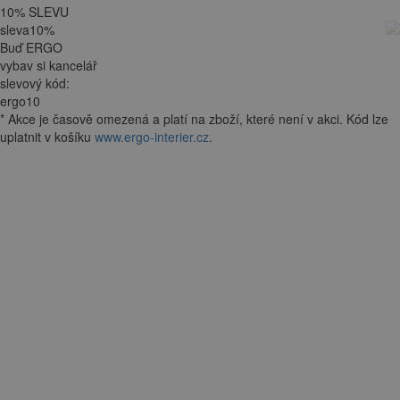
10
%
SLEVU
sleva
10
%
Buď ERGO
vybav si kancelář
slevový kód:
ergo10
*
Akce je
časově omezená
a platí na zboží, které není v akci. Kód lze
uplatnit v košíku
www.ergo-interier.cz
.