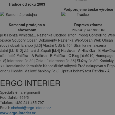
Tradice od roku 2003
Podporujeme české výrobce
Kamenná prodejna a
Doprava zdarma
showroom
Pro nákup nad 3000 Kč
go 0 Honza Vyhledat... Nástěnka Obchod Triton Prodej Controlling Web
ndexace Soubory Obsah Dokumenty Nástěnka WebObsah Web Obsah
bový obsah E-shop [id:3] Vlastní CSS E 404 Stránka nenalezena
tatní [id:1812] Záhlaví & Zápatí [id:4] Hlavička - A Hlavička - B Hlavička
ciální sítě Patička - A Patička - B Patička - C Blog [id:6010] Homepage
d:12] Informace [id:30] Ostatní informace [id:35] Služby [id:39] Kontakty
x u kontaktního formuláře Kancelářský nábytek Proč nakupovat v Ergo
terieru Hledání Mailové šablony [id:8] Úpravit bohatý text Patička - A
ERGO INTERIER
Specialisté na ergonomii
Pod Dálnicí 959/5
Telefon: +420 241 485 797
Email:
obchod@ergo-interier.cz
www.ergo-interier.cz