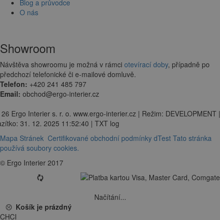
Blog a průvodce
O nás
Showroom
Návštěva showroomu je možná v rámci
otevírací doby
, případně po
předchozí telefonické či e-mailové domluvě.
Telefon:
+420 241 485 797
Email:
obchod@ergo-interier.cz
 26 Ergo Interier s. r. o. www.ergo-interier.cz | Režim: DEVELOPMENT 
zítko: 31. 12. 2025 11:52:40 | TXT log
Mapa Stránek
Certifikované obchodní podmínky dTest
Tato stránka
používá soubory cookies.
© Ergo Interier 2017
Načítání...
Košík je prázdný
CHCI