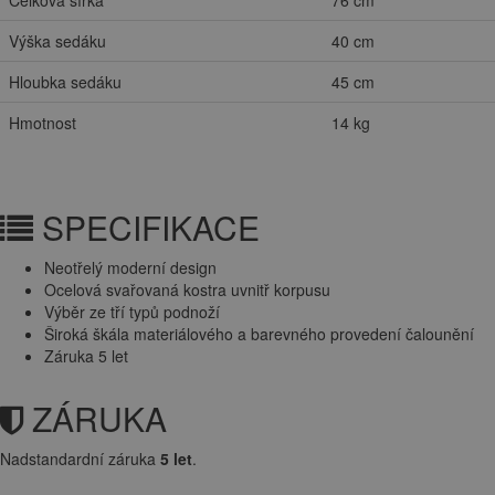
Výška sedáku
40 cm
Hloubka sedáku
45 cm
Hmotnost
14 kg
SPECIFIKACE
Neotřelý moderní design
Ocelová svařovaná kostra uvnitř korpusu
Výběr ze tří typů podnoží
Široká škála materiálového a barevného provedení čalounění
Záruka 5 let
ZÁRUKA
Nadstandardní záruka
5 let
.