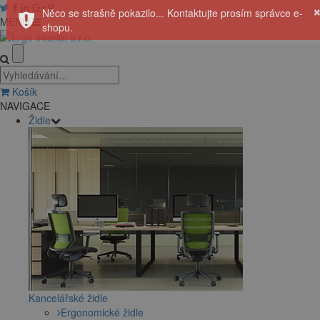
Něco se strašně pokazilo... Kontaktujte prosím správce e-
MENU
shopu.
Košík
NAVIGACE
Židle
Kancelářské židle
Ergonomické židle