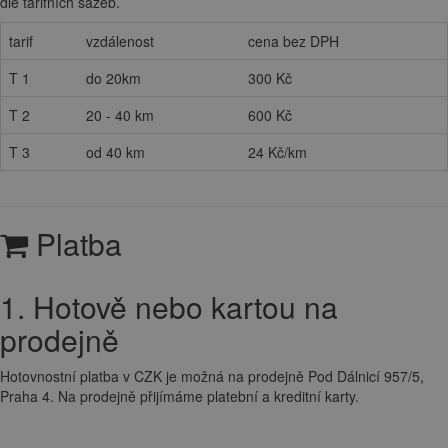
dle tarifních sazeb.
tarif
vzdálenost
cena bez DPH
T 1
do 20km
300 Kč
T 2
20 - 40 km
600 Kč
T 3
od 40 km
24 Kč/km
Platba
1. Hotově nebo kartou na
prodejně
Hotovnostní platba v CZK je možná na prodejně Pod Dálnicí 957/5,
Praha 4. Na prodejně přijímáme platební a kreditní karty.