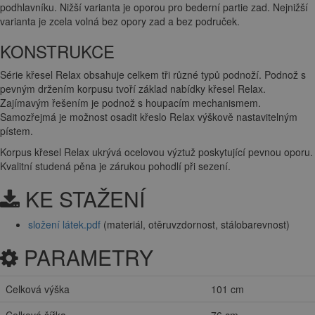
podhlavníku. Nižší varianta je oporou pro bederní partie zad. Nejnižší
varianta je zcela volná bez opory zad a bez područek.
KONSTRUKCE
Série křesel Relax obsahuje celkem tři různé typů podnoží. Podnož s
pevným držením korpusu tvoří základ nabídky křesel Relax.
Zajímavým řešením je podnož s houpacím mechanismem.
Samozřejmá je možnost osadit křeslo Relax výškově nastavitelným
pístem.
Korpus křesel Relax ukrývá ocelovou výztuž poskytující pevnou oporu.
Kvalitní studená pěna je zárukou pohodlí při sezení.
KE STAŽENÍ
složení látek.pdf
(materiál, otěruvzdornost, stálobarevnost)
PARAMETRY
Celková výška
101 cm
Celková šířka
76 cm