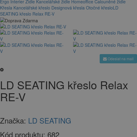
Ergo Interier
Židle
Kancelářské židle
Homeoffice
Čalouněné židle
Křesla
Kancelářské křeslo
Designová křesla
Otočné křeslo
LD
SEATING křeslo Relax RE-V
Odeslat na mail
LD SEATING křeslo Relax
RE-V
Značka:
LD SEATING
Kód produktu:
682