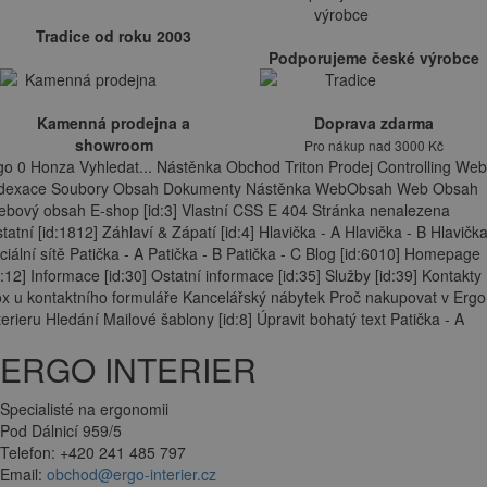
Tradice od roku 2003
Podporujeme české výrobce
Kamenná prodejna a
Doprava zdarma
showroom
Pro nákup nad 3000 Kč
go 0 Honza Vyhledat... Nástěnka Obchod Triton Prodej Controlling Web
ndexace Soubory Obsah Dokumenty Nástěnka WebObsah Web Obsah
bový obsah E-shop [id:3] Vlastní CSS E 404 Stránka nenalezena
tatní [id:1812] Záhlaví & Zápatí [id:4] Hlavička - A Hlavička - B Hlavička
ciální sítě Patička - A Patička - B Patička - C Blog [id:6010] Homepage
d:12] Informace [id:30] Ostatní informace [id:35] Služby [id:39] Kontakty
x u kontaktního formuláře Kancelářský nábytek Proč nakupovat v Ergo
terieru Hledání Mailové šablony [id:8] Úpravit bohatý text Patička - A
ERGO INTERIER
Specialisté na ergonomii
Pod Dálnicí 959/5
Telefon: +420 241 485 797
Email:
obchod@ergo-interier.cz