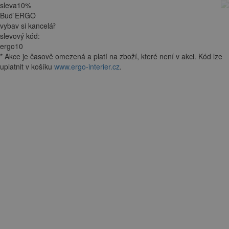
sleva
10
%
Buď ERGO
vybav si kancelář
slevový kód:
ergo10
*
Akce je
časově omezená
a platí na zboží, které není v akci. Kód lze
uplatnit v košíku
www.ergo-interier.cz
.