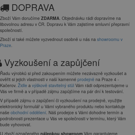
DOPRAVA
Zboží Vám doručíme
ZDARMA
. Objednávku rádi dopravíme na
libovolnou adresu
v ČR. Dopravu k Vám zajistíme smluvní přepravní
společností.
Zboží si také můžete vyzvednout osobně u nás na
showroomu v
Praze
.
Vyzkoušení a zapůjčení
Řadu výrobků si před zakoupením můžete nezávazně vyzkoušet a
ověřit si jejich vlastnosti v naší kamenné
prodejně
na Praze 4 -
Kačerov.
Židle
a
výškově stavitelný stůl
Vám rádi odprezentujeme u
Vás ve firmě a v případě zájmu zapůjčíme na pár dní k testování.
V případě zájmu o zapůjčení či vyzkoušení na prodejně, využijte
elektronický formulář u Vámi vybraného produktu nebo kontaktuje
naše
obchodní oddělení
. Náš prodejce s Vámi dohodne termín a
podrobnosti prezentace u Vás ve společnosti v termínu, který Vám
bude vyhovovat.
U zboží označeného
nálepkou showroom
Vám garantujeme