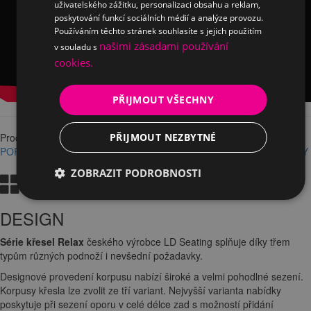
uživatelského zážitku, personalizaci obsahu a reklam,
poskytování funkcí sociálních médií a analýze provozu.
Používáním těchto stránek souhlasíte s jejich použitím
našimi zásadami používání
v souladu s
cookies.
PŘIJMOUT VŠECHNY
Product info
PŘIJMOUT NEZBYTNÉ
POPIS
VYZKOUŠENÍ A ZAPŮJČENÍ
PODMÍNKY DOPRAVY A PLATBY
ZOBRAZIT PODROBNOSTI
POPIS
DESIGN
Série křesel Relax
českého výrobce LD Seating splňuje díky třem
typům různých podnoží i nevšední požadavky.
Designové provedení korpusu nabízí široké a velmi pohodlné sezení.
Korpusy křesla lze zvolit ze tří variant. Nejvyšší varianta nabídky
poskytuje při sezení oporu v celé délce zad s možností přidání