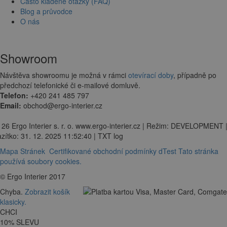
Často kladené otázky (FAQ)
Blog a průvodce
O nás
Showroom
Návštěva showroomu je možná v rámci
otevírací doby
, případně po
předchozí telefonické či e-mailové domluvě.
Telefon:
+420 241 485 797
Email:
obchod@ergo-interier.cz
 26 Ergo Interier s. r. o. www.ergo-interier.cz | Režim: DEVELOPMENT 
zítko: 31. 12. 2025 11:52:40 | TXT log
Mapa Stránek
Certifikované obchodní podmínky dTest
Tato stránka
používá soubory cookies.
© Ergo Interier 2017
Chyba.
Zobrazit košík
klasicky.
CHCI
10
%
SLEVU