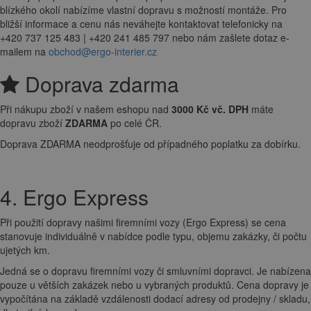
blízkého okolí nabízíme vlastní dopravu s možností montáže. Pro
bližší informace a cenu nás neváhejte kontaktovat telefonicky na
+420 737 125 483 | +420 241 485 797 nebo nám zašlete dotaz e-
mailem na
obchod@ergo-interier.cz
Doprava zdarma
Při nákupu zboží v našem eshopu nad
3000 Kč vč. DPH
máte
dopravu zboží
ZDARMA
po celé ČR.
Doprava ZDARMA neodprošťuje od případného poplatku za dobírku.
4. Ergo Express
Při použití dopravy našimi firemními vozy (Ergo Express) se cena
stanovuje individuálně v nabídce podle typu, objemu zakázky, či počtu
ujetých km.
Jedná se o dopravu firemními vozy či smluvními dopravci. Je nabízena
pouze u větších zakázek nebo u vybraných produktů. Cena dopravy je
vypočítána na základě vzdálenosti dodací adresy od prodejny / skladu,