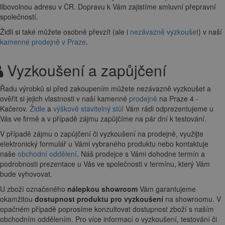
libovolnou adresu
v ČR. Dopravu k Vám zajistíme smluvní přepravní
společností.
Židli si také můžete osobně převzít (ale i
nezávazně vyzkoušet
) v naší
kamenné prodejně v Praze
.
Vyzkoušení a zapůjčení
Řadu výrobků si před zakoupením můžete nezávazně vyzkoušet a
ověřit si jejich vlastnosti v naší kamenné
prodejně
na Praze 4 -
Kačerov.
Židle
a
výškově stavitelný stůl
Vám rádi odprezentujeme u
Vás ve firmě a v případě zájmu zapůjčíme na pár dní k testování.
V případě zájmu o zapůjčení či vyzkoušení na prodejně, využijte
elektronický formulář u Vámi vybraného produktu nebo kontaktuje
naše
obchodní oddělení
. Náš prodejce s Vámi dohodne termín a
podrobnosti prezentace u Vás ve společnosti v termínu, který Vám
bude vyhovovat.
U zboží označeného
nálepkou showroom
Vám garantujeme
okamžitou
dostupnost produktu pro vyzkoušení
na showroomu. V
opačném případě poprosíme konzultovat dostupnost zboží s naším
obchodním oddělením. Pro více informací o vyzkoušení, testování či