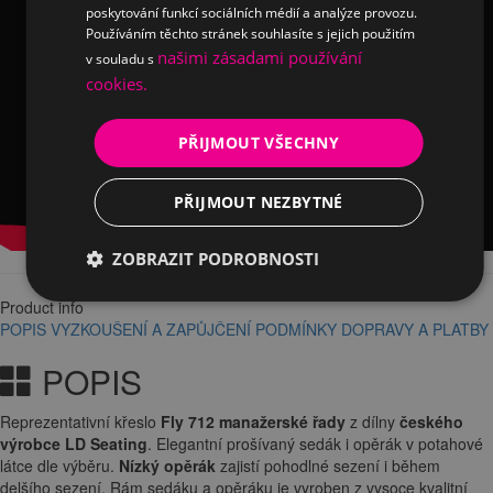
poskytování funkcí sociálních médií a analýze provozu.
Používáním těchto stránek souhlasíte s jejich použitím
našimi zásadami používání
v souladu s
cookies.
PŘIJMOUT VŠECHNY
PŘIJMOUT NEZBYTNÉ
ZOBRAZIT PODROBNOSTI
Product info
POPIS
VYZKOUŠENÍ A ZAPŮJČENÍ
PODMÍNKY DOPRAVY A PLATBY
POPIS
Reprezentativní křeslo
Fly 712
manažerské řady
z dílny
českého
výrobce LD Seating
. Elegantní prošívaný sedák i opěrák v potahové
látce dle výběru.
Nízký opěrák
zajistí pohodlné sezení i během
delšího sezení. Rám sedáku a opěráku je vyroben z vysoce kvalitní