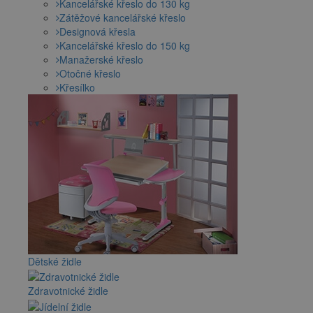
Kancelářské křeslo do 130 kg
Zátěžové kancelářské křeslo
Designová křesla
Kancelářské křeslo do 150 kg
Manažerské křeslo
Otočné křeslo
Křesílko
Dětské židle
Zdravotnické židle