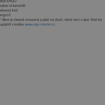
Buď ERGO
vybav si kancelář
slevový kód:
ergo10
*
Akce je
časově omezená
a platí na zboží, které není v akci. Kód lze
uplatnit v košíku
www.ergo-interier.cz
.