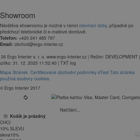
Showroom
Návštěva showroomu je možná v rámci
otevírací doby
, případně po
předchozí telefonické či e-mailové domluvě.
Telefon:
+420 241 485 797
Email:
obchod@ergo-interier.cz
 26 Ergo Interier s. r. o. www.ergo-interier.cz | Režim: DEVELOPMENT 
zítko: 31. 12. 2025 11:52:40 | TXT log
Mapa Stránek
Certifikované obchodní podmínky dTest
Tato stránka
používá soubory cookies.
© Ergo Interier 2017
Načítání...
Košík je prázdný
CHCI
10
%
SLEVU
sleva
10
%