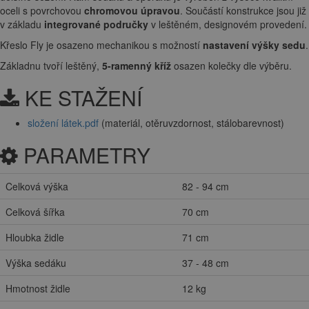
oceli s povrchovou
chromovou úpravou
. Součástí konstrukce jsou již
v základu
integrované područky
v leštěném, designovém provedení.
Křeslo Fly je osazeno mechanikou s možností
nastavení výšky sedu
.
Základnu tvoří leštěný,
5-ramenný kříž
osazen kolečky dle výběru.
KE STAŽENÍ
složení látek.pdf
(materiál, otěruvzdornost, stálobarevnost)
PARAMETRY
Celková výška
82 - 94 cm
Celková šířka
70 cm
Hloubka židle
71 cm
Výška sedáku
37 - 48 cm
Hmotnost židle
12 kg