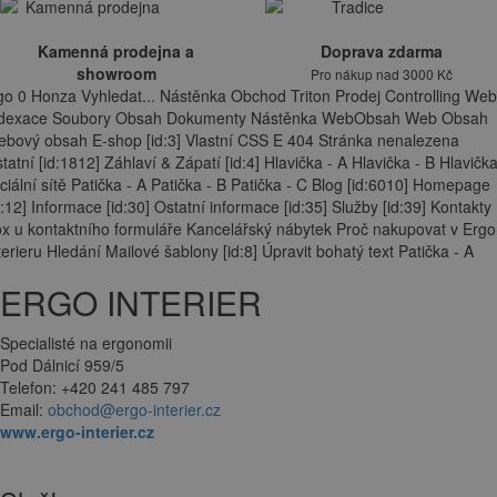
Kamenná prodejna a
Doprava zdarma
showroom
Pro nákup nad 3000 Kč
go 0 Honza Vyhledat... Nástěnka Obchod Triton Prodej Controlling Web
ndexace Soubory Obsah Dokumenty Nástěnka WebObsah Web Obsah
bový obsah E-shop [id:3] Vlastní CSS E 404 Stránka nenalezena
tatní [id:1812] Záhlaví & Zápatí [id:4] Hlavička - A Hlavička - B Hlavička
ciální sítě Patička - A Patička - B Patička - C Blog [id:6010] Homepage
d:12] Informace [id:30] Ostatní informace [id:35] Služby [id:39] Kontakty
x u kontaktního formuláře Kancelářský nábytek Proč nakupovat v Ergo
terieru Hledání Mailové šablony [id:8] Úpravit bohatý text Patička - A
ERGO INTERIER
Specialisté na ergonomii
Pod Dálnicí 959/5
Telefon: +420 241 485 797
Email:
obchod@ergo-interier.cz
www.ergo-interier.cz