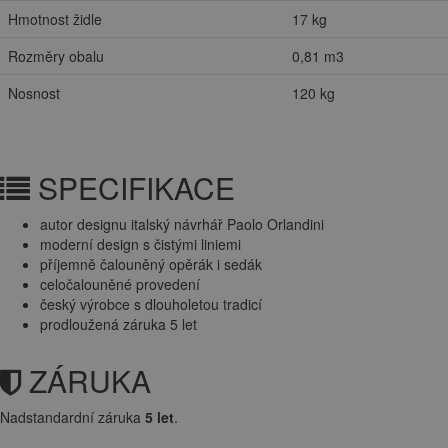
Hmotnost židle
17 kg
Rozměry obalu
0,81 m3
Nosnost
120 kg
SPECIFIKACE
autor designu italský návrhář Paolo Orlandini
moderní design s čistými liniemi
příjemně čalouněný opěrák i sedák
celočalouněné provedení
český výrobce s dlouholetou tradicí
prodloužená záruka 5 let
ZÁRUKA
Nadstandardní záruka
5 let
.