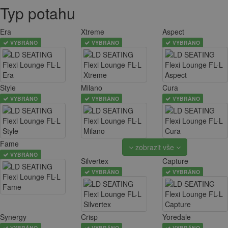
Typ potahu
Era
Xtreme
Aspect
VYBRÁNO
VYBRÁNO
VYBRÁNO
Style
Milano
Cura
VYBRÁNO
VYBRÁNO
VYBRÁNO
Fame
zobrazit vše
VYBRÁNO
Silvertex
Capture
VYBRÁNO
VYBRÁNO
Synergy
Crisp
Yoredale
VYBRÁNO
VYBRÁNO
VYBRÁNO