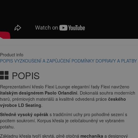
Product info
POPIS
VYZKOUŠENÍ A ZAPŮJČENÍ
PODMÍNKY DOPRAVY A PLATBY
POPIS
Reprezentativní křeslo Flexi Lounge elegantní řady Flexi navrženo
italským designérem Paolo Orlandini
. Dokonalá souhra moderních
tvarů, prémiových materiálů a kvalitně odvedená práce
českého
výrobce LD Seating
.
Středně vysoký opěrák
s tradičními uchy pro pohodlné sezení s
pocitem soukromí. Korpus křesla je celočalouněný ve vybraném
potahu.
Základnu křesla tvoří skrytá, plně otočná
mechanika
a designový