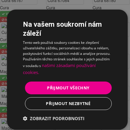
Cura
Cura
Cura
VYBRÁNO
VYBRÁNO
VYBRÁNO
NELZE
NELZE
NELZE
Na vašem soukromí nám
záleží
Cura
Cura
Cura
Tento web používá soubory cookies ke zlepšení
VYBRÁNO
VYBRÁNO
VYBRÁNO
uživatelského zážitku, personalizaci obsahu a reklam,
NELZE
NELZE
NELZE
poskytování funkcí sociálních médií a analýze provozu.
Používáním těchto stránek souhlasíte s jejich použitím
našimi zásadami používání
v souladu s
Magic
Magic
Magic
cookies.
VYBRÁNO
VYBRÁNO
VYBRÁNO
NELZE
NELZE
NELZE
PŘIJMOUT VŠECHNY
Magic
Magic
Magic
PŘIJMOUT NEZBYTNÉ
VYBRÁNO
VYBRÁNO
VYBRÁNO
NELZE
NELZE
NELZE
ZOBRAZIT PODROBNOSTI