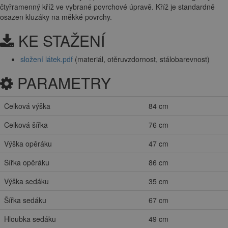
čtyřramenný kříž ve vybrané povrchové úpravě. Kříž je standardně
osazen kluzáky na měkké povrchy.
KE STAŽENÍ
složení látek.pdf
(materiál, otěruvzdornost, stálobarevnost)
PARAMETRY
Celková výška
84 cm
Celková šířka
76 cm
Výška opěráku
47 cm
Šířka opěráku
86 cm
Výška sedáku
35 cm
Šířka sedáku
67 cm
Hloubka sedáku
49 cm