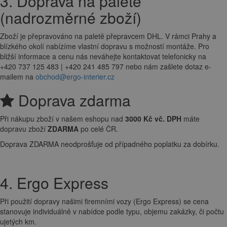
3. Doprava na paletě
(nadrozměrné zboží)
Zboží je přepravováno na paletě přepravcem DHL. V rámci Prahy a
blízkého okolí nabízíme vlastní dopravu s možností montáže. Pro
bližší informace a cenu nás neváhejte kontaktovat telefonicky na
+420 737 125 483 | +420 241 485 797 nebo nám zašlete dotaz e-
mailem na
obchod@ergo-interier.cz
Doprava zdarma
Při nákupu zboží v našem eshopu nad
3000 Kč vč. DPH
máte
dopravu zboží
ZDARMA
po celé ČR.
Doprava ZDARMA neodprošťuje od případného poplatku za dobírku.
4. Ergo Express
Při použití dopravy našimi firemními vozy (Ergo Express) se cena
stanovuje individuálně v nabídce podle typu, objemu zakázky, či počtu
ujetých km.