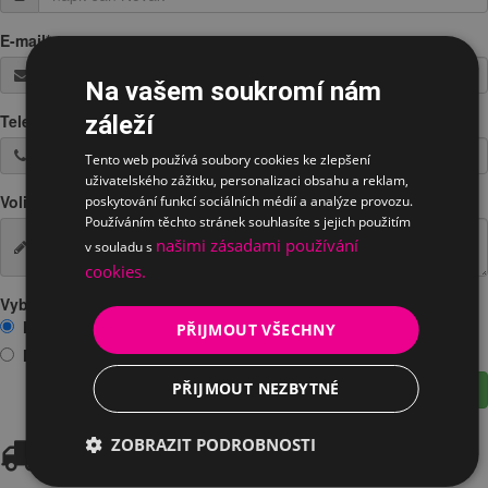
E-mail
*
Na vašem soukromí nám
Telefon
*
záleží
Tento web používá soubory cookies ke zlepšení
uživatelského zážitku, personalizaci obsahu a reklam,
Volitelná poznámka
poskytování funkcí sociálních médií a analýze provozu.
Používáním těchto stránek souhlasíte s jejich použitím
našimi zásadami používání
v souladu s
cookies.
Vyberte prosím jednu z možností:
Mám zájem o vyzkoušení na prodejně
PŘIJMOUT VŠECHNY
Mám zájem o zapůjčení
PŘIJMOUT NEZBYTNÉ
Odeslat žádost
Doprava
ZOBRAZIT PODROBNOSTI