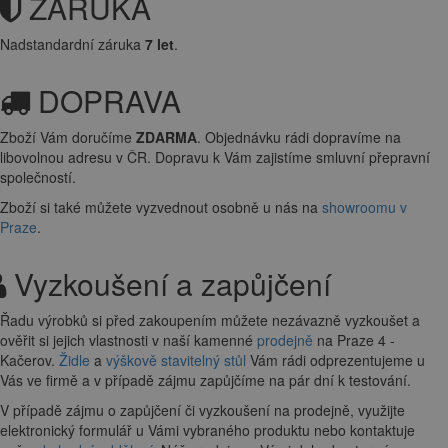
ZÁRUKA
Nadstandardní záruka
7 let
.
DOPRAVA
Zboží Vám doručíme
ZDARMA
. Objednávku rádi dopravíme na
libovolnou adresu
v ČR. Dopravu k Vám zajistíme smluvní přepravní
společností.
Zboží si také můžete vyzvednout osobně u nás na
showroomu v
Praze
.
Vyzkoušení a zapůjčení
Řadu výrobků si před zakoupením můžete nezávazně vyzkoušet a
ověřit si jejich vlastnosti v naší kamenné
prodejně
na Praze 4 -
Kačerov.
Židle
a
výškově stavitelný stůl
Vám rádi odprezentujeme u
Vás ve firmě a v případě zájmu zapůjčíme na pár dní k testování.
V případě zájmu o zapůjčení či vyzkoušení na prodejně, využijte
elektronický formulář u Vámi vybraného produktu nebo kontaktuje