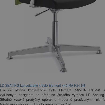
LD SEATING kancelářské křeslo Element 440-RA F34-N6
Luxusní otočná konferenční židle Element 440-RA F34-N6 s
vytříbeným designem od předního českého výrobce LD Seating.
Středně vysoký prodyšný opěrák s moderně prošívanými liniemi.
Nastavení výšky sedu. Prodloužená záruka 7 let.