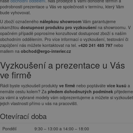
naše
obchodní oddělení
. Náš prodejce s Vámi dohodne termín a
podrobnosti prezentace u Vás ve společnosti v termínu, který Vám
bude vyhovovat.
U zboží označeného
nálepkou showroom
Vám garantujeme
okamžitou
dostupnost produktu pro vyzkoušení
na showroomu. V
opačném případě poprosíme konzultovat dostupnost zboží s naším
obchodním oddělením. Pro více informací o vyzkoušení, testování či
zapůjčení nás můžete kontaktovat na tel.
+420 241 485 797
nebo
mailem na
obchod@ergo-interier.cz
Vyzkoušení a prezentace u Vás
ve firmě
Rádi byste vyzkoušeli produkty
ve firmě
nebo poptáváte
více kusů
a
nemáte cestu kolem? Za
předem dohodnutých podmínek
přijedeme
za vámi a vybrané modely vám odprezentujeme a můžete si vyzkoušet
jejich vlastnosti přímo u vás na pracovišti.
Otevírací doba
Pondělí
9:30 – 13:00 a 14:00 – 18:00