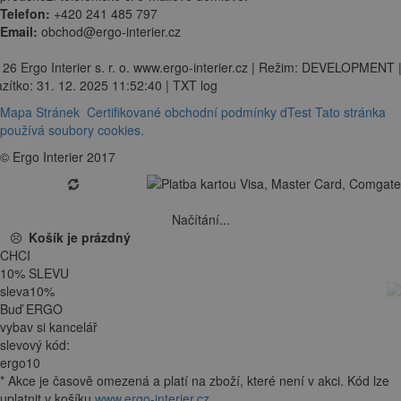
Telefon:
+420 241 485 797
Email:
obchod@ergo-interier.cz
 26 Ergo Interier s. r. o. www.ergo-interier.cz | Režim: DEVELOPMENT 
zítko: 31. 12. 2025 11:52:40 | TXT log
Mapa Stránek
Certifikované obchodní podmínky dTest
Tato stránka
používá soubory cookies.
© Ergo Interier 2017
Načítání...
Košík je prázdný
CHCI
10
%
SLEVU
sleva
10
%
Buď ERGO
vybav si kancelář
slevový kód:
ergo10
*
Akce je
časově omezená
a platí na zboží, které není v akci. Kód lze
uplatnit v košíku
www.ergo-interier.cz
.