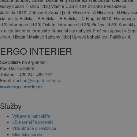
ndexace Soubory Obsah Dokumenty Nástěnka WebObsah Web Obsah
bový obsah E-shop [id:3] Vlastní CSS E 404 Stránka nenalezena
tatní [id:1812] Záhlaví & Zápatí [id:4] Hlavička - A Hlavička - B Hlavička
ciální sítě Patička - A Patička - B Patička - C Blog [id:6010] Homepage
d:12] Informace [id:30] Ostatní informace [id:35] Služby [id:39] Kontakty
x u kontaktního formuláře Kancelářský nábytek Proč nakupovat v Ergo
terieru Hledání Mailové šablony [id:8] Úpravit bohatý text Patička - A
ERGO INTERIER
Specialisté na ergonomii
Pod Dálnicí 959/5
Telefon: +420 241 485 797
Email:
obchod@ergo-interier.cz
www.ergo-interier.cz
Služby
Vybavení kanceláře
3D návrhář kanceláří
Vizualizace a realizace
Klientský servis