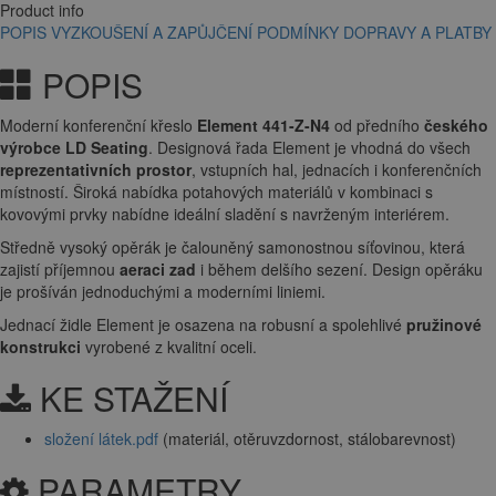
Product info
POPIS
VYZKOUŠENÍ A ZAPŮJČENÍ
PODMÍNKY DOPRAVY A PLATBY
POPIS
Moderní konferenční křeslo
Element 441-Z-N4
od předního
českého
výrobce LD Seating
. Designová řada Element je vhodná do všech
reprezentativních prostor
, vstupních hal, jednacích i konferenčních
místností. Široká nabídka potahových materiálů v kombinaci s
kovovými prvky nabídne ideální sladění s navrženým interiérem.
Středně vysoký opěrák je čalouněný samonostnou síťovinou, která
zajistí příjemnou
aeraci zad
i během delšího sezení. Design opěráku
je prošíván jednoduchými a moderními liniemi.
Jednací židle Element je osazena na robusní a spolehlivé
pružinové
konstrukci
vyrobené z kvalitní oceli.
KE STAŽENÍ
složení látek.pdf
(materiál, otěruvzdornost, stálobarevnost)
PARAMETRY