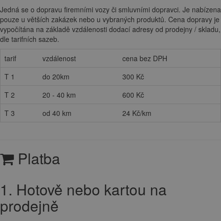
Jedná se o dopravu firemními vozy či smluvními dopravci. Je nabízena
pouze u větších zakázek nebo u vybraných produktů. Cena dopravy je
vypočítána na základě vzdálenosti dodací adresy od prodejny / skladu,
dle tarifních sazeb.
tarif
vzdálenost
cena bez DPH
T 1
do 20km
300 Kč
T 2
20 - 40 km
600 Kč
T 3
od 40 km
24 Kč/km
Platba
1. Hotově nebo kartou na
prodejně