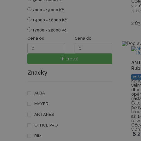
Oček
v pr
7000 - 15000 Kč
4 11
14000 - 18000 Kč
2 83
17000 - 22000 Kč
Cena od
Cena do
Filtrovat
ANT
Rub
Značky
S
Kanc
velm
dlo
ALBA
opě
nas
Čal
MAYER
pěny
hlou
ANTARES
až 1
roky.
Oček
OFFICE PRO
v pr
6 
RIM