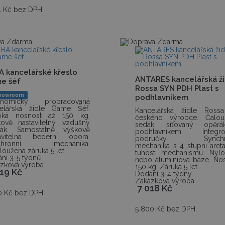
4 Kč bez DPH
A kancelářské křeslo
ANTARES kancelářská ži
e šéf
Rossa SYN PDH Plast s
howroom
podhlavníkem
onomicky propracovaná
celářská židle Game Šéf.
Kancelářská židle Ross
oká nosnost až 150 kg.
českého výrobce. Čalou
ově nastavitelný, vzdušný
sedák, síťovaný opěr
rák. Samostatně výškově
podhlavníkem. Integro
tavitelná bederní opora.
područky. Synchro
chronní mechanika.
mechanika s 4 stupni aret
loužená záruka 5 let.
tuhosti mechanismu. Nyl
ní 3-5 týdnů
nebo aluminiová báze. No
zková výroba
150 kg. Záruka 5 let.
619
Kč
Dodání 3-4 týdny
Zakázková výroba
7 018
Kč
0 Kč bez DPH
5 800 Kč bez DPH