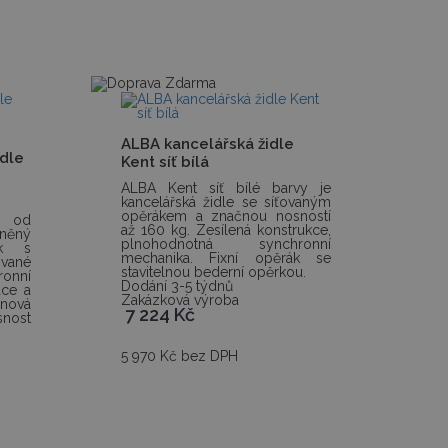
ALBA kancelářská židle
dle
Kent síť bílá
ALBA Kent síť bílé barvy je
kancelářská židle se síťovaným
opěrákem a značnou nosností
a od
až 160 kg. Zesílená konstrukce,
něný
plnohodnotná synchronní
ák s
mechanika. Fixní opěrák se
vané
stavitelnou bederní opěrkou.
nní
Dodání 3-5 týdnů
ace a
Zakázková výroba
onová
7 224
Kč
snost
5 970 Kč bez DPH