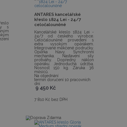
ANTARES kancelářské
křeslo 1824 Lei - 24/7
řeslo
celočalouněné
by s
aným
Kancelářské křeslo 1824 Lei -
okým
24/7 od českého výrobce.
ezení
Celočalouněné provedení s
extra vysokým opěrákem.
Integrované měkčené područky.
Opěrka hlavy. Synchronní
mechanika. Nastavení síly
protiváhy. Dopředný náklon
opěráku. Jednoduchá údržba.
Nosnost 150 kg. Záruka 36
měsíců.
Na objednání
termín doručení 10 pracovních
dní
9 450
Kč
7 810 Kč bez DPH