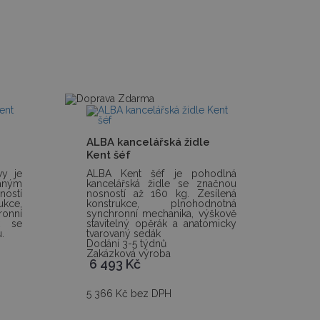
ALBA kancelářská židle
Kent šéf
vy je
ALBA Kent šéf je pohodlná
vaným
kancelářská židle se značnou
ostí
nosností až 160 kg. Zesílená
ukce,
konstrukce, plnohodnotná
onní
synchronní mechanika, výškově
k se
stavitelný opěrák a anatomicky
.
tvarovaný sedák
Dodání 3-5 týdnů
Zakázková výroba
6 493
Kč
5 366 Kč bez DPH