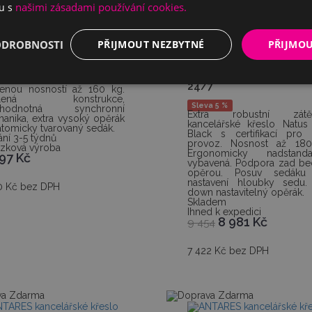
našimi zásadami používání cookies.
du s
A kancelářská židle
ODROBNOSTI
PŘIJMOUT NEZBYTNÉ
PŘIJMO
OFFICE PRO zátěžové
t exclusive
kancelářské křeslo Nat
ustní kancelářské křeslo
Q24 Black certifikace p
t Exclusive se solidní
24/7
enou nosností až 160 kg.
sílená konstrukce,
Sleva 5 %
ohodnotná synchronní
Extra robustní zátě
anika, extra vysoký opěrák
kancelářské křeslo Natu
atomicky tvarovaný sedák.
Black s certifikací pro
ní 3-5 týdnů
provoz. Nosnost až 180
zková výroba
Ergonomicky nadstanda
797
Kč
vybavená. Podpora zad be
opěrou. Posuv sedáku
nastavení hloubky sedu.
0 Kč bez DPH
down nastavitelný opěrák.
Skladem
Ihned k expedici
8 981
Kč
9 454
7 422 Kč bez DPH