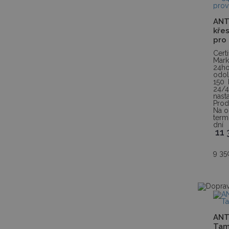
ANT
kře
pro
Cert
Mark
24h
odol
150
24/4
nast
Prod
Na o
term
dní
11
9 35
ANT
Ta