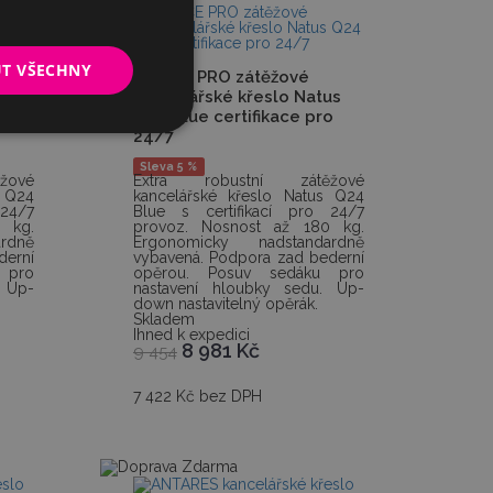
UT VŠECHNY
OFFICE PRO zátěžové
us
kancelářské křeslo Natus
ro
Q24 Blue certifikace pro
24/7
Sleva 5 %
žové
Extra robustní zátěžové
s Q24
kancelářské křeslo Natus Q24
 24/7
Blue s certifikací pro 24/7
 kg.
provoz. Nosnost až 180 kg.
rdně
Ergonomicky nadstandardně
derní
vybavená. Podpora zad bederní
 pro
opěrou. Posuv sedáku pro
 Up-
nastavení hloubky sedu. Up-
down nastavitelný opěrák.
Skladem
Ihned k expedici
8 981
Kč
9 454
7 422 Kč bez DPH