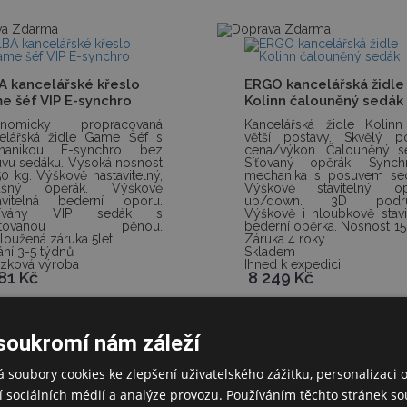
A kancelářské křeslo
ERGO kancelářská židle
e šéf VIP E-synchro
Kolinn čalouněný sedák
onomicky propracovaná
Kancelářská židle Kolin
elářská židle Game Šéf s
větší postavy. Skvělý p
hanikou E-synchro bez
cena/výkon. Čalouněný s
vu sedáku. Vysoká nosnost
Síťovaný opěrák. Synchr
50 kg. Výškově nastavitelný,
mechanika s posuvem sed
ušný opěrák. Výškově
Výškově stavitelný op
tavitelná bederní oporu.
up/down. 3D podru
šívány VIP sedák s
Výškově i hloubkově stavi
jektovanou pěnou.
bederní opěrka. Nosnost 15
loužená záruka 5let.
Záruka 4 roky.
ní 3-5 týdnů
Skladem
zková výroba
Ihned k expedici
281
Kč
8 249
Kč
7 Kč bez DPH
6 817 Kč bez DPH
soukromí nám záleží
 soubory cookies ke zlepšení uživatelského zážitku, personalizaci 
 sociálních médií a analýze provozu. Používáním těchto stránek sou