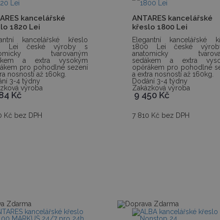
ARES kancelářské
ANTARES kancelářské
lo 1820 Lei
křeslo 1800 Lei
antní kancelářské křeslo
Elegantní kancelářské k
0 Lei české výroby s
1800 Lei české výro
tomicky tvarovaným
anatomicky tvarov
ákem a extra vysokým
sedákem a extra vys
ákem pro pohodlné sezení
opěrákem pro pohodlné s
tra nosností až 160kg.
a extra nosností až 160kg.
ní 3-4 týdny
Dodání 3-4 týdny
zková výroba
Zakázková výroba
184
Kč
9 450
Kč
0 Kč bez DPH
7 810 Kč bez DPH