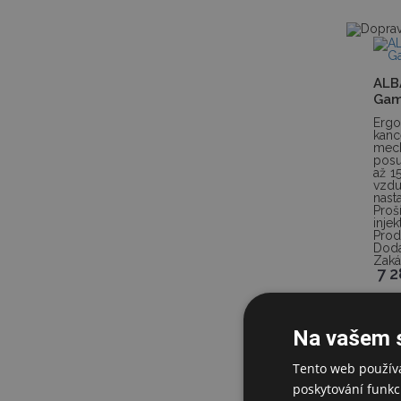
ALB
Gam
Erg
kanc
mec
posu
až 1
vzd
nas
Pro
in
Prod
Dodá
Zaká
7 
6 01
Na vašem 
Tento web používá
poskytování funkcí