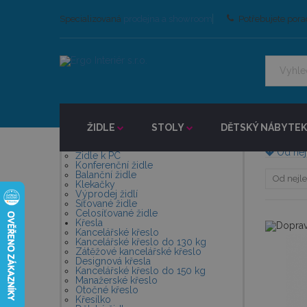
Ergo Interier
Specializovaná
prodejna a showroom
Potřebujete pora
Židle
Křesla
Kancelářské křeslo do 150 kg
Nejlevněj
Kategorie
nostností
Židle
ŽIDLE
STOLY
DĚTSKÝ NÁBYTEK
testovaná
Kancelářské židle
obvykle
Ergonomické židle
Od nej
Židle k PC
Konferenční židle
Balanční židle
Klekačky
Výprodej židlí
Síťované židle
Celosíťované židle
Křesla
Kancelářské křeslo
Kancelářské křeslo do 130 kg
Zátěžové kancelářské křeslo
Designová křesla
Kancelářské křeslo do 150 kg
Manažerské křeslo
Otočné křeslo
Křesílko