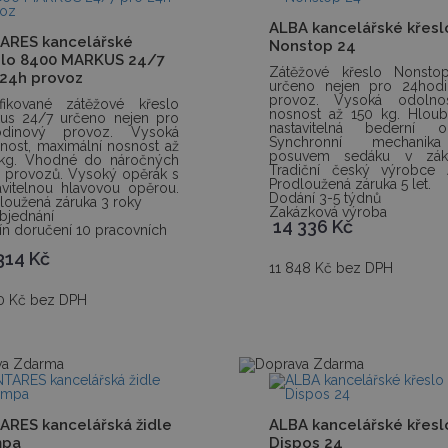
ALBA kancelářské křesl
ARES kancelářské
Nonstop 24
slo 8400 MARKUS 24/7
Zátěžové křeslo Nonsto
 24h provoz
určeno nejen pro 24hodi
provoz. Vysoká odolno
ifikované zátěžové křeslo
nosnost až 150 kg. Hlou
us 24/7 určeno nejen pro
nastavitelná bederní op
odinový provoz. Vysoká
Synchronní mechani
nost, maximální nosnost až
posuvem sedáku v zákl
 kg. Vhodné do náročných
Tradiční český výrobce 
 provozů. Vysoký opěrák s
Prodloužená záruka 5 let.
avitelnou hlavovou opěrou.
Dodání 3-5 týdnů
loužená záruka 3 roky
Zakázková výroba
bjednání
14 336
Kč
ín doručení 10 pracovních
 314
Kč
11 848 Kč bez DPH
0 Kč bez DPH
ARES kancelářská židle
ALBA kancelářské křesl
mpa
Dispos 24