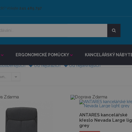
dit? Volejte
241 485 797
ší kancelářské křeslo do 150 kg
 křesel se zvýšnou nosností až
150kg
. Křesla na doma i do kancelář
 jsou speciálně navržena pro
vysokou bezpečnost
a pohodlí i při vyš
ERGONOMICKÉ POMŮCKY
KANCELÁŘSKÝ NÁBYT
na vyšší zatížení a to i v náročních pracovních podmínkách
24h hodi
robusní zesílenou konstrukci
a disponují certifikovaným
zátěžovým pl
oblíbenějších
Od nejdražích
Od nejlevnějších
ANTARES kancelářské
křeslo Nevada Large lig
grey