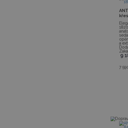
ANT
křes
Eleg
182
ana
sed
opěr
a ex
Dodá
Zaká
9 
7 59