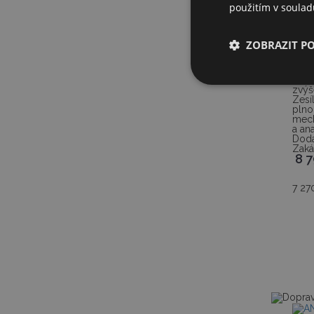
použitím v soula
ALB
ZOBRAZIT P
Ken
Rob
Ken
zvýš
Ze
pln
mech
a an
Dodá
Zaká
8 
7 27