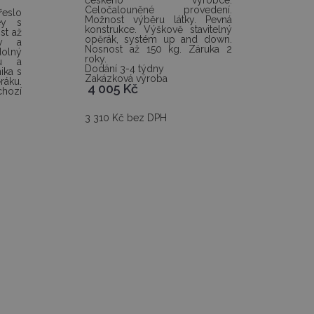
českého výrobce.
Celočalouněné provedení.
eslo
Možnost výběru látky. Pevná
ey s
konstrukce. Výškově stavitelný
st až
opěrák, systém up and down.
ky a
Nosnost až 150 kg. Záruka 2
olný
roky.
ku a
Dodání 3-4 týdny
ika s
Zakázková výroba
áku.
4 005
Kč
hozí
3 310 Kč bez DPH