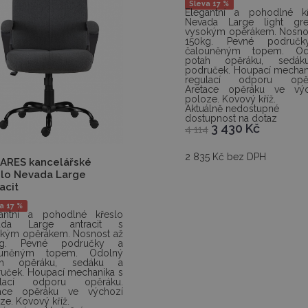
Sleva 17 %
Elegantní a pohodlné kř
Nevada Large light gr
vysokým opěrákem. Nosno
150kg. Pevné područ
čalouněným topem. Od
potah opěráku, sedá
područek. Houpací mechan
regulací odporu opěr
Aretace opěráku ve výc
poloze. Kovový kříž.
Aktuálně nedostupné
dostupnost na dotaz
3 430
Kč
4 114
2 835 Kč bez DPH
ARES kancelářské
slo Nevada Large
acit
a 17 %
gantní a pohodlné křeslo
ada Large antracit s
kým opěrákem. Nosnost až
kg. Pevné područky a
ouněným topem. Odolný
ah opěráku, sedáku a
uček. Houpací mechanika s
ulací odporu opěráku.
tace opěráku ve výchozí
ze. Kovový kříž.