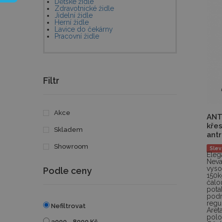
Dětské židle
Zdravotnické židle
Jídelní židle
Herní židle
Lavice do čekárny
Pracovní židle
Filtr
Akce
ANT
kře
Skladem
antr
Showroom
Slev
Ele
Nev
vyso
Podle ceny
150
čal
pot
podr
reg
Nefiltrovat
Are
polo
3000 - 8000 Kč