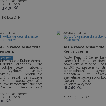
ávané naskladnění
ůběhu 8/2026
3 430
Kč
4
5 Kč bez DPH
ARES kancelářská židle
ALBA kancelářská židle
en černý
Kent síť černá
ALBA Kent síť černé bar
howroom
elářská židle Ruben černá s
kancelářská židle se síťo
i dobrou ergonomií i pro
opěrákem a značnou nosn
uhodobé sezení. Síťovaný
až 160 kg. Zesílená konstr
rák. Výškově a úhlově
plnohodnotná synchr
tavitelný podhlavník.
mechanika. Fixní opěrá
ouněný sedák ze studené
stavitelnou bederní opěrkou
. Bederní opora výškově a
Dodání 3-5 týdnů
bkově nastavitelná. Nosnost
Zakázková výroba
6 280
Kč
50kg. Prodloužená záruka 3
ávané naskladnění
ůběhu 8/2026
5 190 Kč bez DPH
200
Kč