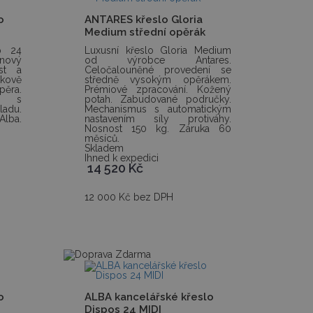
o
ANTARES křeslo Gloria
Medium střední opěrák
p 24
Luxusní křeslo Gloria Medium
nový
od výrobce Antares.
st a
Celočalouněné provedení se
bkově
středně vysokým opěrákem.
ěra.
Prémiové zpracování. Kožený
ka s
potah. Zabudované područky.
adu.
Mechanismus s automatickým
Alba.
nastavením síly protiváhy.
Nosnost 150 kg. Záruka 60
měsíců.
Skladem
Ihned k expedici
14 520
Kč
12 000 Kč bez DPH
o
ALBA kancelářské křeslo
Dispos 24 MIDI