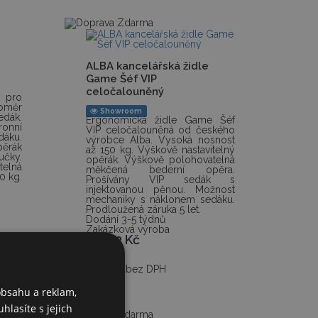
ALBA kancelářská židle
Game Šéf VIP
celočalouněný
n pro
oměr
Showroom
edák.
Ergonomická židle Game Šéf
onní
VIP celočalouněná od českého
áku.
výrobce Alba. Vysoká nosnost
ěrák
až 150 kg. Výškově nastavitelný
čky.
opěrák. Výškově polohovatelná
telná
měkčená bederní opěra.
0 kg.
Prošívány VIP sedák s
injektovanou pěnou. Možnost
mechaniky s náklonem sedáku.
Prodloužená záruka 5 let.
Dodání 3-5 týdnů
Zakázková výroba
8 682
Kč
7 175 Kč bez DPH
obsahu a reklam,
hlasíte s jejich