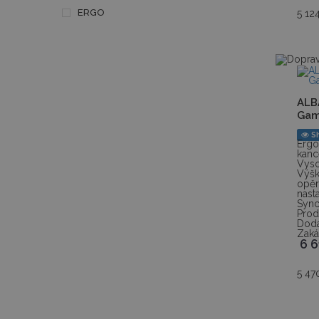
ERGO
5 12
ALB
Gam
S
Erg
kan
Vys
Výšk
opě
nas
Syn
Prod
Dodá
Zaká
6 
5 47