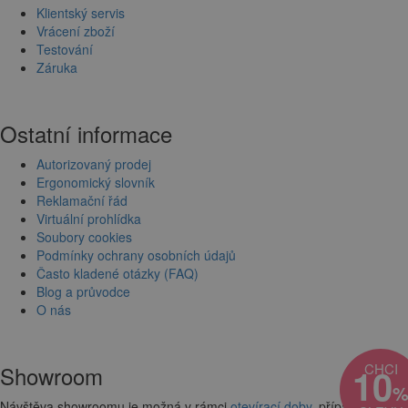
Klientský servis
Vrácení zboží
Testování
Záruka
Ostatní informace
Autorizovaný prodej
Ergonomický slovník
Reklamační řád
Virtuální prohlídka
Soubory cookies
Podmínky ochrany osobních údajů
Často kladené otázky (FAQ)
Blog a průvodce
O nás
CHCI
Showroom
10
Návštěva showroomu je možná v rámci
otevírací doby
, případně po