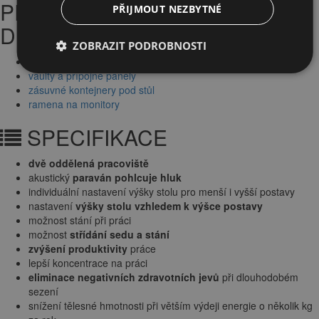
PŘÍSLUŠENSTVÍ KE STOLŮM
PŘIJMOUT NEZBYTNÉ
DUAL
ZOBRAZIT PODROBNOSTI
kabelové svody a organizéry
vaulty a přípojné panely
zásuvné kontejnery pod stůl
ramena na monitory
SPECIFIKACE
dvě oddělená pracoviště
akustický
paraván pohlcuje hluk
individuální nastavení výšky stolu pro menší i vyšší postavy
nastavení
výšky stolu vzhledem k výšce postavy
možnost stání při práci
možnost
střídání sedu a stání
zvýšení produktivity
práce
lepší koncentrace na práci
eliminace negativních zdravotních jevů
při dlouhodobém
sezení
snížení tělesné hmotnosti při větším výdeji energie o několik kg