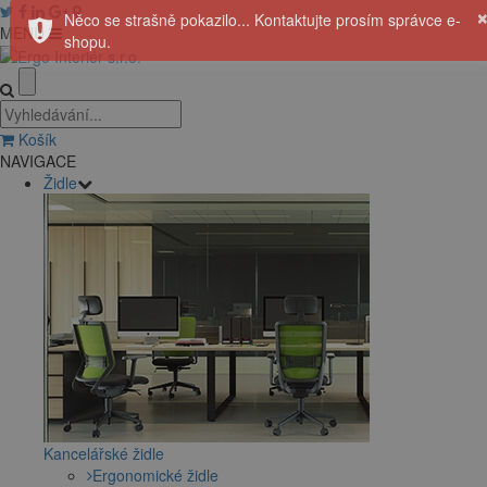
Něco se strašně pokazilo... Kontaktujte prosím správce e-
MENU
shopu.
Košík
NAVIGACE
Židle
Kancelářské židle
Ergonomické židle