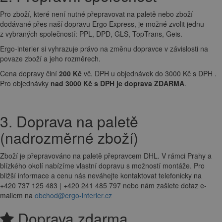
Pro zboží, které není nutné přepravovat na paletě nebo zboží
dodávané přes naší dopravu Ergo Express, je možné zvolit jednu
z vybraných společností: PPL, DPD, GLS, TopTrans, Geis.
Ergo-interier si vyhrazuje právo na změnu dopravce v závislosti na
povaze zboží a jeho rozměrech.
Cena dopravy činí
200 Kč
vč. DPH u objednávek do 3000 Kč s DPH .
Pro objednávky
nad 3000 Kč s DPH je doprava ZDARMA
.
3. Doprava na paletě
(nadrozměrné zboží)
Zboží je přepravováno na paletě přepravcem DHL. V rámci Prahy a
blízkého okolí nabízíme vlastní dopravu s možností montáže. Pro
bližší informace a cenu nás neváhejte kontaktovat telefonicky na
+420 737 125 483 | +420 241 485 797 nebo nám zašlete dotaz e-
mailem na
obchod@ergo-interier.cz
Doprava zdarma