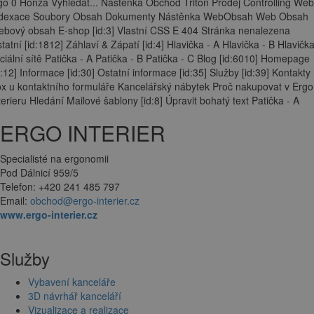
go 0 Honza Vyhledat... Nástěnka Obchod Triton Prodej Controlling Web
ndexace Soubory Obsah Dokumenty Nástěnka WebObsah Web Obsah
bový obsah E-shop [id:3] Vlastní CSS E 404 Stránka nenalezena
tatní [id:1812] Záhlaví & Zápatí [id:4] Hlavička - A Hlavička - B Hlavička
ciální sítě Patička - A Patička - B Patička - C Blog [id:6010] Homepage
d:12] Informace [id:30] Ostatní informace [id:35] Služby [id:39] Kontakty
x u kontaktního formuláře Kancelářský nábytek Proč nakupovat v Ergo
terieru Hledání Mailové šablony [id:8] Úpravit bohatý text Patička - A
ERGO INTERIER
Specialisté na ergonomii
Pod Dálnicí 959/5
Telefon: +420 241 485 797
Email:
obchod@ergo-interier.cz
www.ergo-interier.cz
Služby
Vybavení kanceláře
3D návrhář kanceláří
Vizualizace a realizace