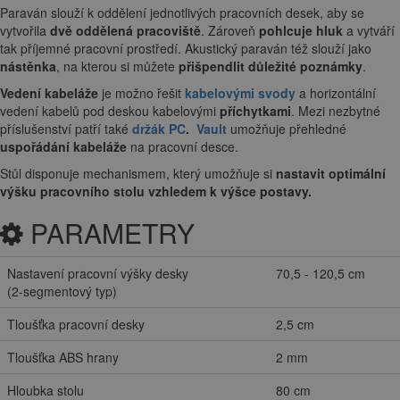
Paraván slouží k oddělení jednotlivých pracovních desek, aby se
vytvořila
dvě oddělená pracoviště
. Zároveň
pohlcuje hluk
a vytváří
tak příjemné pracovní prostředí. Akustický paraván též slouží jako
nástěnka
, na kterou si můžete
přišpendlit důležité poznámky
.
Vedení kabeláže
je možno řešit
kabelovými
svody
a horizontální
vedení kabelů pod deskou kabelovými
příchytkami
. Mezi nezbytné
příslušenství patří také
držák PC
.
Vault
umožňuje přehledné
uspořádání kabeláže
na pracovní desce.
Stůl disponuje mechanismem, který umožňuje si
nastavit optimální
výšku pracovního stolu vzhledem k výšce postavy.
PARAMETRY
Nastavení pracovní výšky desky
70,5 - 120,5 cm
(2-segmentový typ)
Tloušťka pracovní desky
2,5 cm
Tloušťka ABS hrany
2 mm
Hloubka stolu
80 cm