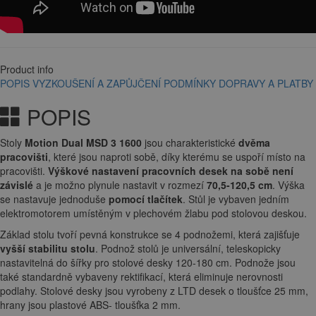
Product info
POPIS
VYZKOUŠENÍ A ZAPŮJČENÍ
PODMÍNKY DOPRAVY A PLATBY
POPIS
Stoly
Motion Dual MSD 3 1600
jsou charakteristické
dvěma
pracovišti
, které jsou naproti sobě, díky kterému se uspoří místo na
pracovišti.
Výškové nastavení pracovních desek na sobě není
závislé
a je možno plynule nastavit v rozmezí
70,5-120,5 cm
. Výška
se nastavuje jednoduše
pomocí tlačítek
. Stůl je vybaven jedním
elektromotorem umístěným v plechovém žlabu pod stolovou deskou.
Základ stolu tvoří pevná konstrukce se 4 podnožemi, která zajišťuje
vyšší stabilitu stolu
. Podnož stolů je universální, teleskopicky
nastavitelná do šířky pro stolové desky 120-180 cm. Podnože jsou
také standardně vybaveny rektifikací, která eliminuje nerovnosti
podlahy. Stolové desky jsou vyrobeny z LTD desek o tloušťce 25 mm,
hrany jsou plastové ABS- tloušťka 2 mm.