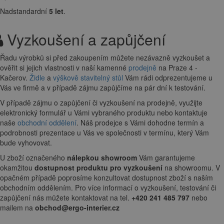
Nadstandardní
5 let
.
Vyzkoušení a zapůjčení
Řadu výrobků si před zakoupením můžete nezávazně vyzkoušet a
ověřit si jejich vlastnosti v naší kamenné
prodejně
na Praze 4 -
Kačerov.
Židle
a
výškově stavitelný stůl
Vám rádi odprezentujeme u
Vás ve firmě a v případě zájmu zapůjčíme na pár dní k testování.
V případě zájmu o zapůjčení či vyzkoušení na prodejně, využijte
elektronický formulář u Vámi vybraného produktu nebo kontaktuje
naše
obchodní oddělení
. Náš prodejce s Vámi dohodne termín a
podrobnosti prezentace u Vás ve společnosti v termínu, který Vám
bude vyhovovat.
U zboží označeného
nálepkou showroom
Vám garantujeme
okamžitou
dostupnost produktu pro vyzkoušení
na showroomu. V
opačném případě poprosíme konzultovat dostupnost zboží s naším
obchodním oddělením. Pro více informací o vyzkoušení, testování či
zapůjčení nás můžete kontaktovat na tel.
+420 241 485 797
nebo
mailem na
obchod@ergo-interier.cz