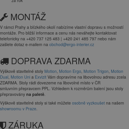
za rok
MONTÁŽ
V rámci Prahy a blízkého okolí nabízíme vlastní dopravu s možností
montáže. Pro bližší informace a cenu nás neváhejte kontaktovat
telefonicky na +420 737 125 483 | +420 241 485 797 nebo nám
zašlete dotaz e-mailem na
obchod@ergo-interier.cz
DOPRAVA ZDARMA
Výškově stavitelné stoly
Motion
,
Motion Ergo
,
Motion Trigon
,
Motion
Dual
,
Motion Uni
a
Exvizit
Vám dopravíme na libovolnou adresu zcela
ZDARMA. Stoly rádi dovezeme na libovolné místo v ČR
smluvním přepravcem PPL. Vzhledem k rozměrům balení jsou stoly
přepravovány
na paletě
.
Výškově stavitelné stoly si také můžete
osobně vyzkoušet
na našem
showroomu v Praze
.
ZÁRUKA