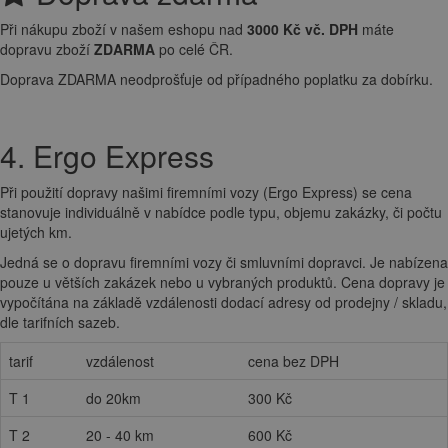
Při nákupu zboží v našem eshopu nad
3000 Kč vč. DPH
máte
dopravu zboží
ZDARMA
po celé ČR.
Doprava ZDARMA neodprošťuje od případného poplatku za dobírku.
4. Ergo Express
Při použití dopravy našimi firemními vozy (Ergo Express) se cena
stanovuje individuálně v nabídce podle typu, objemu zakázky, či počtu
ujetých km.
Jedná se o dopravu firemními vozy či smluvními dopravci. Je nabízena
pouze u větších zakázek nebo u vybraných produktů. Cena dopravy je
vypočítána na základě vzdálenosti dodací adresy od prodejny / skladu,
dle tarifních sazeb.
tarif
vzdálenost
cena bez DPH
T 1
do 20km
300 Kč
T 2
20 - 40 km
600 Kč