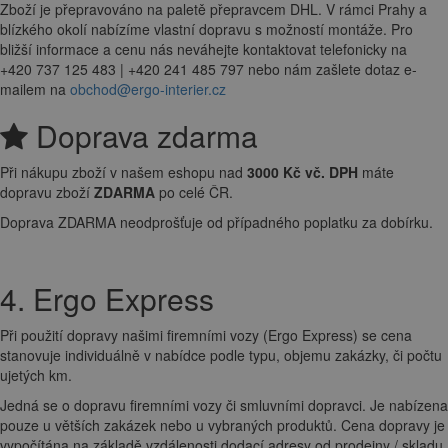
Zboží je přepravováno na paletě přepravcem DHL. V rámci Prahy a
blízkého okolí nabízíme vlastní dopravu s možností montáže. Pro
bližší informace a cenu nás neváhejte kontaktovat telefonicky na
+420 737 125 483 | +420 241 485 797 nebo nám zašlete dotaz e-
mailem na
obchod@ergo-interier.cz
Doprava zdarma
Při nákupu zboží v našem eshopu nad
3000 Kč vč. DPH
máte
dopravu zboží
ZDARMA
po celé ČR.
Doprava ZDARMA neodprošťuje od případného poplatku za dobírku.
4. Ergo Express
Při použití dopravy našimi firemními vozy (Ergo Express) se cena
stanovuje individuálně v nabídce podle typu, objemu zakázky, či počtu
ujetých km.
Jedná se o dopravu firemními vozy či smluvními dopravci. Je nabízena
pouze u větších zakázek nebo u vybraných produktů. Cena dopravy je
vypočítána na základě vzdálenosti dodací adresy od prodejny / skladu,