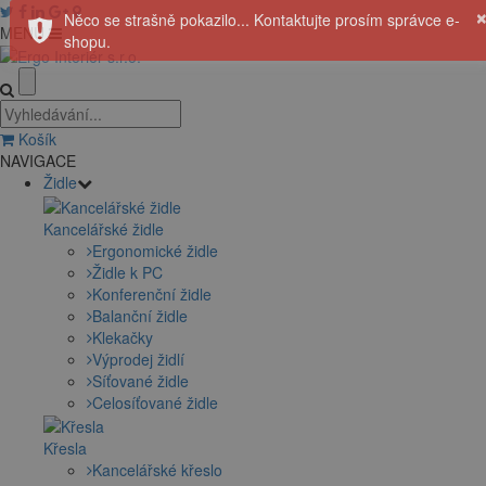
Něco se strašně pokazilo... Kontaktujte prosím správce e-
MENU
shopu.
Košík
NAVIGACE
Židle
Kancelářské židle
Ergonomické židle
Židle k PC
Konferenční židle
Balanční židle
Klekačky
Výprodej židlí
Síťované židle
Celosíťované židle
Křesla
Kancelářské křeslo