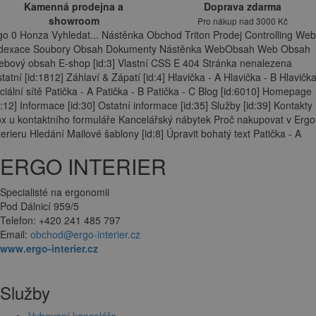
Kamenná prodejna a
Doprava zdarma
showroom
Pro nákup nad 3000 Kč
go 0 Honza Vyhledat... Nástěnka Obchod Triton Prodej Controlling Web
ndexace Soubory Obsah Dokumenty Nástěnka WebObsah Web Obsah
bový obsah E-shop [id:3] Vlastní CSS E 404 Stránka nenalezena
tatní [id:1812] Záhlaví & Zápatí [id:4] Hlavička - A Hlavička - B Hlavička
ciální sítě Patička - A Patička - B Patička - C Blog [id:6010] Homepage
d:12] Informace [id:30] Ostatní informace [id:35] Služby [id:39] Kontakty
x u kontaktního formuláře Kancelářský nábytek Proč nakupovat v Ergo
terieru Hledání Mailové šablony [id:8] Úpravit bohatý text Patička - A
ERGO INTERIER
Specialisté na ergonomii
Pod Dálnicí 959/5
Telefon: +420 241 485 797
Email:
obchod@ergo-interier.cz
www.ergo-interier.cz
Služby