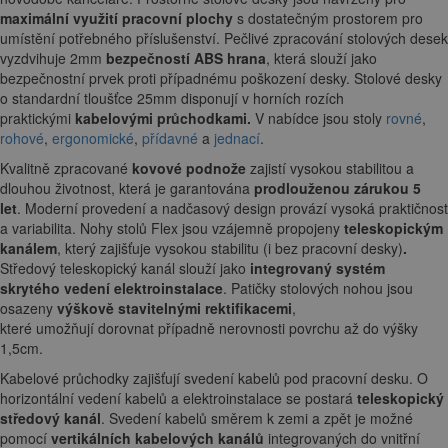
maximální využití pracovní plochy
s dostatečným prostorem pro
umístění potřebného příslušenství. Pečlivé zpracování stolových desek
vyzdvihuje 2mm
bezpečností ABS hrana
, která slouží jako
bezpečnostní prvek proti případnému poškození desky. Stolové desky
o standardní tloušťce 25mm disponují v horních rozích
praktickými
kabelovými průchodkami.
V nabídce jsou stoly
rovné
,
rohové
,
ergonomické
,
přídavné
a
jednací
.
Kvalitně zpracované
kovové podnože
zajistí vysokou stabilitou a
dlouhou životnost, která je garantována
prodlouženou zárukou 5
let
. Moderní provedení a nadčasový design provází vysoká praktičnost
a variabilita. Nohy stolů Flex jsou vzájemně propojeny
teleskopickým
kanálem
, který zajišťuje vysokou stabilitu
(i bez pracovní desky)
.
Středový teleskopický kanál slouží jako
integrovaný systém
skrytého vedení elektroinstalace
. Patičky stolových nohou jsou
osazeny
výškově stavitelnými rektifikacemi
,
které umožňují dorovnat případně nerovnosti povrchu až do výšky
1,5cm.
Kabelové průchodky zajišťují svedení kabelů pod pracovní desku. O
horizontální vedení kabelů a elektroinstalace se postará
teleskopický
středový kanál
. Svedení kabelů směrem k zemi a zpět je možné
pomocí
vertikálních kabelových kanálů
integrovaných do vnitřní