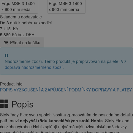
Skladem u dodavatele
Do 3 dnů k odběru/expedici
7 115
Kč
5 880 Kč bez DPH
Přidat do košíku
Nadrozměrné zboží. Tento produkt je přepravován na paletě. Viz
doprava nadrozměrného zboží
.
Product info
POPIS
VYZKOUŠENÍ A ZAPŮJČENÍ
PODMÍNKY DOPRAVY A PLATBY
Popis
Stoly řady Flex svou spolehlivostí a zpracováním do posledního detailu
patří mezi
nejvyšší třídu kancelářských stolů Hobis
. Stoly Flex od
českého výrobce Hobis splňují nejnáročnější uživatelské požadavky
novodobé kanceláře. Prostorné stolové desky jsou navrženy pro