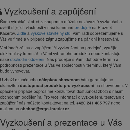
Vyzkoušení a zapůjčení
Řadu výrobků si před zakoupením můžete nezávazně vyzkoušet a
ověřit si jejich vlastnosti v naší kamenné
prodejně
na Praze 4 -
Kačerov.
Židle
a
výškově stavitelný stůl
Vám rádi odprezentujeme u
Vás ve firmě a v případě zájmu zapůjčíme na pár dní k testování.
V případě zájmu o zapůjčení či vyzkoušení na prodejně, využijte
elektronický formulář u Vámi vybraného produktu nebo kontaktuje
naše
obchodní oddělení
. Náš prodejce s Vámi dohodne termín a
podrobnosti prezentace u Vás ve společnosti v termínu, který Vám
bude vyhovovat.
U zboží označeného
nálepkou showroom
Vám garantujeme
okamžitou
dostupnost produktu pro vyzkoušení
na showroomu. V
opačném případě poprosíme konzultovat dostupnost zboží s naším
obchodním oddělením. Pro více informací o vyzkoušení, testování či
zapůjčení nás můžete kontaktovat na tel.
+420 241 485 797
nebo
mailem na
obchod@ergo-interier.cz
Vyzkoušení a prezentace u Vás