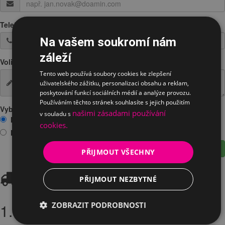
Telefon
*
Na vašem soukromí nám
záleží
Volitelná poznámka
Tento web používá soubory cookies ke zlepšení
uživatelského zážitku, personalizaci obsahu a reklam,
poskytování funkcí sociálních médií a analýze provozu.
Používáním těchto stránek souhlasíte s jejich použitím
Vyberte prosím jednu z možností:
našimi zásadami používání
v souladu s
Mám zájem o vyzkoušení na prodejně
cookies.
Mám zájem o zapůjčení
Odeslat žádost
PŘIJMOUT VŠECHNY
Doprava
PŘIJMOUT NEZBYTNÉ
1. Osobní odběr
ZOBRAZIT PODROBNOSTI