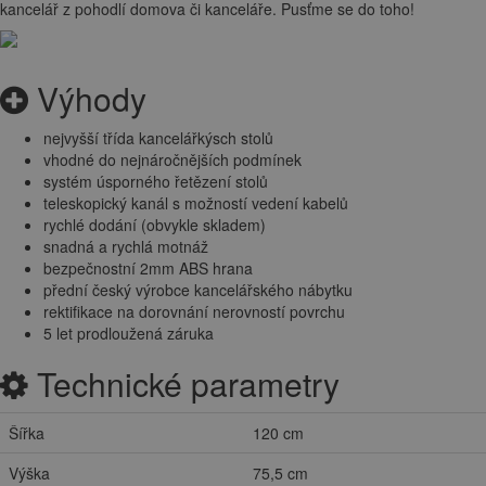
kancelář z pohodlí domova či kanceláře. Pusťme se do toho!
Výhody
nejvyšší třída kancelářkýsch stolů
vhodné do nejnáročnějších podmínek
systém úsporného řetězení stolů
teleskopický kanál s možností vedení kabelů
rychlé dodání (obvykle skladem)
snadná a rychlá motnáž
bezpečnostní 2mm ABS hrana
přední český výrobce kancelářského nábytku
rektifikace na dorovnání nerovností povrchu
5 let prodloužená záruka
Technické parametry
Šířka
120 cm
Výška
75,5 cm