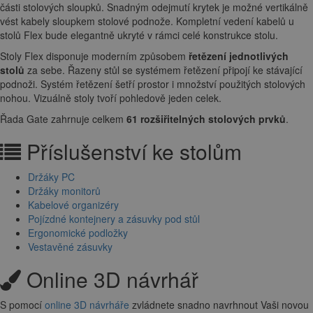
části stolových sloupků. Snadným odejmutí krytek je možné vertikálně
vést kabely sloupkem stolové podnože. Kompletní vedení kabelů u
stolů Flex bude elegantně ukryté v rámci celé konstrukce stolu.
Stoly Flex disponuje moderním způsobem
řetězení jednotlivých
stolů
za sebe. Řazeny stůl se systémem řetězení připojí ke stávající
podnoži. Systém řetězení šetří prostor i množství použitých stolových
nohou. Vizuálně stoly tvoří pohledově jeden celek.
Řada Gate zahrnuje celkem
61 rozšiřitelných stolových prvků
.
Příslušenství ke stolům
Držáky PC
Držáky monitorů
Kabelové organizéry
Pojízdné kontejnery a zásuvky pod stůl
Ergonomické podložky
Vestavěné zásuvky
Online 3D návrhář
S pomocí
online 3D návrháře
zvládnete snadno navrhnout Vaši novou