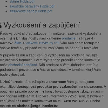
skříně Hobis.pdf
akustické paravány Hobis.pdf
zásuvkové panely Hobis.pdf
Vyzkoušení a zapůjčení
Řadu výrobků si před zakoupením můžete nezávazně vyzkoušet a
ověřit si jejich vlastnosti v naší kamenné
prodejně
na Praze 4 -
Kačerov.
Židle
a
výškově stavitelný stůl
Vám rádi odprezentujeme u
Vás ve firmě a v případě zájmu zapůjčíme na pár dní k testování.
V případě zájmu o zapůjčení či vyzkoušení na prodejně, využijte
elektronický formulář u Vámi vybraného produktu nebo kontaktuje
naše
obchodní oddělení
. Náš prodejce s Vámi dohodne termín a
podrobnosti prezentace u Vás ve společnosti v termínu, který Vám
bude vyhovovat.
U zboží označeného
nálepkou showroom
Vám garantujeme
okamžitou
dostupnost produktu pro vyzkoušení
na showroomu. V
opačném případě poprosíme konzultovat dostupnost zboží s naším
obchodním oddělením. Pro více informací o vyzkoušení, testování či
zapůjčení nás můžete kontaktovat na tel.
+420 241 485 797
nebo
mailem na
obchod@ergo-interier.cz