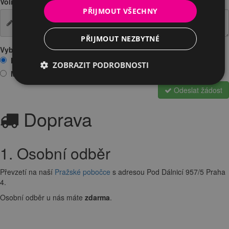
Volitelná poznámka
PŘIJMOUT VŠECHNY
PŘIJMOUT NEZBYTNÉ
Vyberte prosím jednu z možností:
Mám zájem o vyzkoušení na prodejně
ZOBRAZIT PODROBNOSTI
Mám zájem o zapůjčení
Odeslat žádost
Doprava
1. Osobní odběr
Převzetí na naší
Pražské pobočce
s adresou Pod Dálnicí 957/5 Praha
4.
Osobní odběr u nás máte
zdarma
.