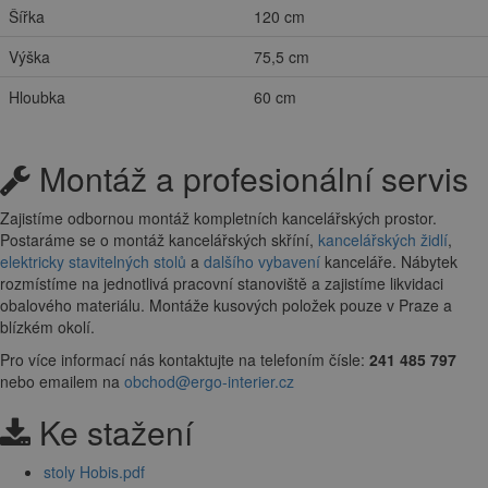
Šířka
120 cm
Výška
75,5 cm
Hloubka
60 cm
Montáž a profesionální servis
Zajistíme odbornou montáž kompletních kancelářských prostor.
Postaráme se o montáž kancelářských skříní,
kancelářských židlí
,
elektricky stavitelných stolů
a
dalšího vybavení
kanceláře. Nábytek
rozmístíme na jednotlivá pracovní stanoviště a zajistíme likvidaci
obalového materiálu. Montáže kusových položek pouze v Praze a
blízkém okolí.
Pro více informací nás kontaktujte na telefoním čísle:
241 485 797
nebo emailem na
obchod@ergo-interier.cz
Ke stažení
stoly Hobis.pdf