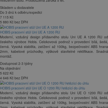
řetězením stolů. Prodloužená záruka 5 let.
Skladem u dodavatele
Do 3 dnů k odběru/expedici
7 115
Kč
5 880 Kč bez DPH
HOBIS pracovní stůl Uni UE A 1200 RU
Moderní, vzdušný design přídavného stolu Uni UE A 1200 RU od
českého výrobce Hobis. Celokovová podnož v provedení bílá, šedá,
černá. Vysoká stabilita, zatížení až 100kg, bezpečnostní ABS hrana
2mm, kabelové průchodky, výškově stavitelné rektifikace. Snadná
montáž.
Dostupnost 2-3 týdny
Na objednání
5 622
Kč
4 646 Kč bez DPH
HOBIS pracovní stůl Uni UE O 1200 RU řetězící do úhlu
Moderní, vzdušný design přídavného stolu Uni UE O 1200 RU od
českého výrobce Hobis. Celokovová podnož v provedení bílá, šedá,
černá. Vysoká stabilita, zatížení až 100kg, bezpečnostní ABS hrana
2mm, kabelové průchodky, výškově stavitelné rektifikace. Snadná