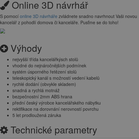
Online 3D návrhář
S pomocí
online 3D návrháře
zvládnete snadno navrhnout Vaši novou
kancelář z pohodlí domova či kanceláře. Pusťme se do toho!
Výhody
nejvyšší třída kancelářkýsch stolů
vhodné do nejnáročnějších podmínek
systém úsporného řetězení stolů
teleskopický kanál s možností vedení kabelů
rychlé dodání (obvykle skladem)
snadná a rychlá motnáž
bezpečnostní 2mm ABS hrana
přední český výrobce kancelářského nábytku
rektifikace na dorovnání nerovností povrchu
5 let prodloužená záruka
Technické parametry