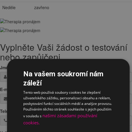
Neděle
zavřeno
Vyplněte Vaši žádost o testování
nebo zapůjčeni
Jméno / Firma
*
Na vašem soukromí nám
záleží
E-mail
*
Tento web používá soubory cookies ke zlepšení
uživatelského zážitku, personalizaci obsahu a reklam,
poskytování funkcí sociálních médií a analýze provozu.
Používáním těchto stránek souhlasíte s jejich použitím
Telefon
*
našimi zásadami používání
v souladu s
cookies.