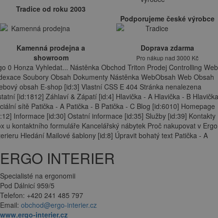
Tradice od roku 2003
Podporujeme české výrobce
Kamenná prodejna a
Doprava zdarma
showroom
Pro nákup nad 3000 Kč
go 0 Honza Vyhledat... Nástěnka Obchod Triton Prodej Controlling Web
ndexace Soubory Obsah Dokumenty Nástěnka WebObsah Web Obsah
bový obsah E-shop [id:3] Vlastní CSS E 404 Stránka nenalezena
tatní [id:1812] Záhlaví & Zápatí [id:4] Hlavička - A Hlavička - B Hlavička
ciální sítě Patička - A Patička - B Patička - C Blog [id:6010] Homepage
d:12] Informace [id:30] Ostatní informace [id:35] Služby [id:39] Kontakty
x u kontaktního formuláře Kancelářský nábytek Proč nakupovat v Ergo
terieru Hledání Mailové šablony [id:8] Úpravit bohatý text Patička - A
ERGO INTERIER
Specialisté na ergonomii
Pod Dálnicí 959/5
Telefon: +420 241 485 797
Email:
obchod@ergo-interier.cz
www.ergo-interier.cz