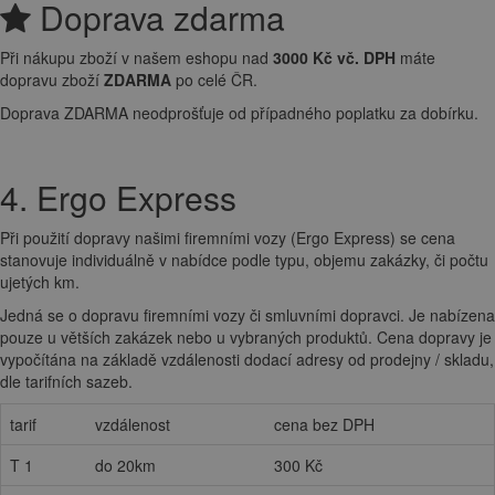
Doprava zdarma
Při nákupu zboží v našem eshopu nad
3000 Kč vč. DPH
máte
dopravu zboží
ZDARMA
po celé ČR.
Doprava ZDARMA neodprošťuje od případného poplatku za dobírku.
4. Ergo Express
Při použití dopravy našimi firemními vozy (Ergo Express) se cena
stanovuje individuálně v nabídce podle typu, objemu zakázky, či počtu
ujetých km.
Jedná se o dopravu firemními vozy či smluvními dopravci. Je nabízena
pouze u větších zakázek nebo u vybraných produktů. Cena dopravy je
vypočítána na základě vzdálenosti dodací adresy od prodejny / skladu,
dle tarifních sazeb.
tarif
vzdálenost
cena bez DPH
T 1
do 20km
300 Kč