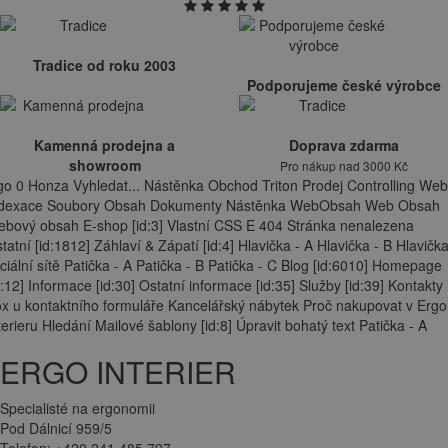
Tradice od roku 2003
Podporujeme české výrobce
Kamenná prodejna a
Doprava zdarma
showroom
Pro nákup nad 3000 Kč
go 0 Honza Vyhledat... Nástěnka Obchod Triton Prodej Controlling Web
ndexace Soubory Obsah Dokumenty Nástěnka WebObsah Web Obsah
bový obsah E-shop [id:3] Vlastní CSS E 404 Stránka nenalezena
tatní [id:1812] Záhlaví & Zápatí [id:4] Hlavička - A Hlavička - B Hlavička
ciální sítě Patička - A Patička - B Patička - C Blog [id:6010] Homepage
d:12] Informace [id:30] Ostatní informace [id:35] Služby [id:39] Kontakty
x u kontaktního formuláře Kancelářský nábytek Proč nakupovat v Ergo
terieru Hledání Mailové šablony [id:8] Úpravit bohatý text Patička - A
ERGO INTERIER
Specialisté na ergonomii
Pod Dálnicí 959/5