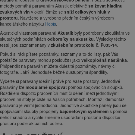
metody pomáhá paravanům Akustik efektivně
snižovat hladinu
zvukových vln
v okolí, čímže se
sníží celkových hluk v
prostoru
. Navrženo a vyrobeno předním českým výrobcem
kancelářského nábytku
Hobis
.
Akustické vlastnosti paravanů
Akustik
byly podrobeny zkouškám ve
skutečných podmínkách
odborníky na akustiku
. Výsledky těchto
testů jsou zaznamenány v
zkušebním protokolu č. P035-14
.
Pokud si rádi píšete poznámky, seznamy a to-do listy, pak Vás
potěží že paravány mohou posloužit i jako
velkoplošná nástěnka
.
Přišpendlit na paraván můžete důležité pozmámky, návrhy či
fotografie. Jak? Jednoduše běžně dustupnými špandlíky.
Vyberte si paravany ideální právě pro Vaše prostory. Jednotlivé
paravány lze
modulárně spojovat
pomocí spojovacích sloupků.
Rozdělení dispozic pracovních míst či dělení mezi jednotlivými
pracovními stoly je čistě na Vašich potřebách. Montáž i demontáž
paravanů je velmi jednoduchá. Jednotlivé akustické panely jsou se
spojovacími sloupky propojeny
bajonetovým systémem
s pomocí
nehož snadno a rychle změníte uspořádání prostor a dispozice
prostoru podle aktuálních potřeb.