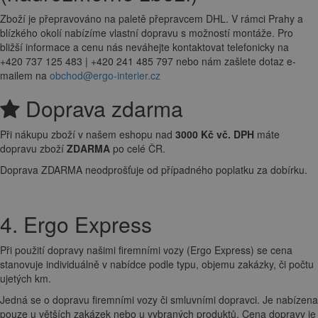
Zboží je přepravováno na paletě přepravcem DHL. V rámci Prahy a
blízkého okolí nabízíme vlastní dopravu s možností montáže. Pro
bližší informace a cenu nás neváhejte kontaktovat telefonicky na
+420 737 125 483 | +420 241 485 797 nebo nám zašlete dotaz e-
mailem na
obchod@ergo-interier.cz
Doprava zdarma
Při nákupu zboží v našem eshopu nad
3000 Kč vč. DPH
máte
dopravu zboží
ZDARMA
po celé ČR.
Doprava ZDARMA neodprošťuje od případného poplatku za dobírku.
4. Ergo Express
Při použití dopravy našimi firemními vozy (Ergo Express) se cena
stanovuje individuálně v nabídce podle typu, objemu zakázky, či počtu
ujetých km.
Jedná se o dopravu firemními vozy či smluvními dopravci. Je nabízena
pouze u větších zakázek nebo u vybraných produktů. Cena dopravy je