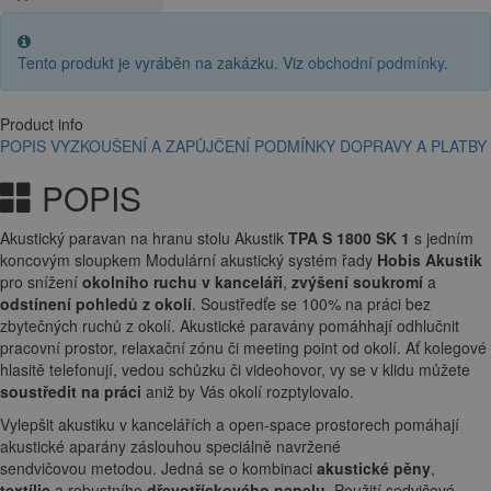
Tento produkt je vyráběn na zakázku. Viz
obchodní podmínky
.
Product info
POPIS
VYZKOUŠENÍ A ZAPŮJČENÍ
PODMÍNKY DOPRAVY A PLATBY
POPIS
Akustický paravan na hranu stolu Akustik
TPA S 1800 SK 1
s jedním
koncovým sloupkem Modulární akustický systém řady
Hobis Akustik
pro snížení
okolního ruchu v kanceláři
,
zvýšení soukromí
a
odstínení pohledů z okolí
. Soustředťe se 100% na práci bez
zbytečných ruchů z okolí. Akustické paravány pomáhhají odhlučnit
pracovní prostor, relaxační zónu či meeting point od okolí. Ať kolegové
hlasitě telefonují, vedou schůzku či videohovor, vy se v klidu můžete
soustředit na práci
aniž by Vás okolí rozptylovalo.
Vylepšit akustiku v kancelářích a open-space prostorech pomáhají
akustické aparány záslouhou speciálně navržené
sendvičovou metodou. Jedná se o kombinaci
akustické pěny
,
textílie
a robustního
dřevotřískového panelu
. Použití sedvičové