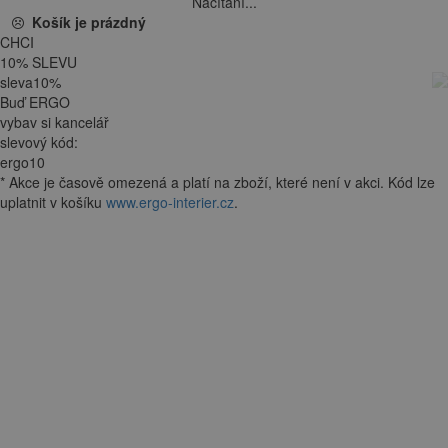
Načítání...
Košík je prázdný
CHCI
10
%
SLEVU
sleva
10
%
Buď ERGO
vybav si kancelář
slevový kód:
ergo10
*
Akce je
časově omezená
a platí na zboží, které není v akci. Kód lze
uplatnit v košíku
www.ergo-interier.cz
.