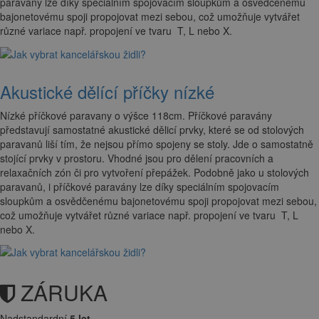
paravány lze díky speciálním spojovacím sloupkům a osvědčenému
bajonetovému spoji propojovat mezi sebou, což umožňuje vytvářet
různé variace např. propojení ve tvaru T, L nebo X.
Akustické dělící příčky nízké
Nízké příčkové paravany o výšce 118cm. Příčkové paravány
představují samostatné akustické dělicí prvky, které se od stolových
paravanů liší tím, že nejsou přímo spojeny se stoly. Jde o samostatně
stojící prvky v prostoru. Vhodné jsou pro dělení pracovních a
relaxačních zón či pro vytvoření přepážek. Podobně jako u stolových
paravanů, i příčkové paravány lze díky speciálním spojovacím
sloupkům a osvědčenému bajonetovému spoji propojovat mezi sebou,
což umožňuje vytvářet různé variace např. propojení ve tvaru T, L
nebo X.
ZÁRUKA
Nadstandardní
5 let.