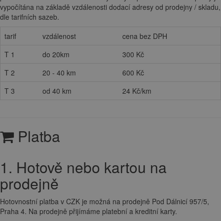
vypočítána na základě vzdálenosti dodací adresy od prodejny / skladu,
dle tarifních sazeb.
tarif
vzdálenost
cena bez DPH
T 1
do 20km
300 Kč
T 2
20 - 40 km
600 Kč
T 3
od 40 km
24 Kč/km
Platba
1. Hotově nebo kartou na
prodejně
Hotovnostní platba v CZK je možná na prodejně Pod Dálnicí 957/5,
Praha 4. Na prodejně přijímáme platební a kreditní karty.