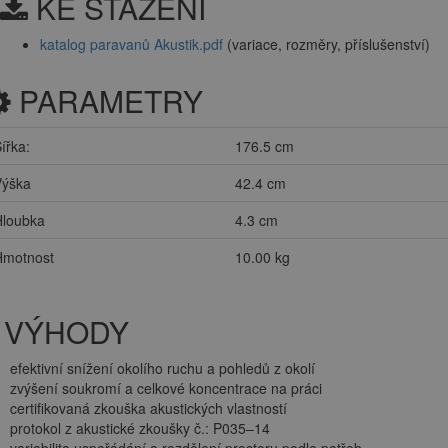
KE STAŽENÍ
katalog paravanů Akustik.pdf
(variace, rozměry, příslušenství)
PARAMETRY
ířka:
176.5 cm
Výška
42.4 cm
Hloubka
4.3 cm
Hmotnost
10.00 kg
VÝHODY
efektivní snížení okolího ruchu a pohledů z okolí
zvýšení soukromí a celkové koncentrace na práci
certifikovaná zkouška akustických vlastností
protokol z akustické zkoušky č.: P035–14
variabilita uspořádání a rozdělení prostoru podle potřeb