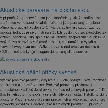
Akustické paravány na plochu stolu
V případě, že pracovní místa jsou uspořádány tak, že sedíte proti
sobě nebo vedle sebe, ideálním řešením jsou paravány umístěné
přímo na pracovní plochu stolů. Tyto paravány nevyžadují žádnou
montáž, jednoduše se umístí na stůl, kde poskytnou jak akustické, tak
vizuální oddělení. Díky speciálně navrženým spojovacím sloupkům je
možné tyto paravány vzájemně propojit, což umožňuje vytvářet
livovolné tvary a variace. Výška paravanů nad pracovní deskou činí
42,5 cm, což poskytuje kolegům dostatečný klid a soukromí.
Akustické dělící příčky vysoké
Vysoké příčkové paravany o výšce 156,5 cm, poskytují větší možnost
soukromí a akustické izolace. Příčkové paravány představují
samostatné akustické dělicí prvky, které se od stolových paravanů liší
tím, že nejsou přímo spojeny se stoly. Jde o samostatně stojící prvky v
prostoru. Vhodné jsou pro dělení pracovních a relaxačních zón či pro
vytvoření přepážek. Podobně jako u stolových paravanů, i příčkové