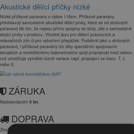
Akustické dělící příčky nízké
Nízké příčkové paravany o výšce 118cm. Příčkové paravány
představují samostatné akustické dělicí prvky, které se od stolových
paravanů liší tím, že nejsou přímo spojeny se stoly. Jde o samostatně
stojící prvky v prostoru. Vhodné jsou pro dělení pracovních a
relaxačních zón či pro vytvoření přepážek. Podobně jako u stolových
paravanů, i příčkové paravány lze díky speciálním spojovacím
sloupkům a osvědčenému bajonetovému spoji propojovat mezi sebou,
což umožňuje vytvářet různé variace např. propojení ve tvaru T, L
nebo X.
ZÁRUKA
Nadstandardní
5 let.
DOPRAVA
Zboží Vám doručíme
ZDARMA
. Objednávku rádi dopravíme na