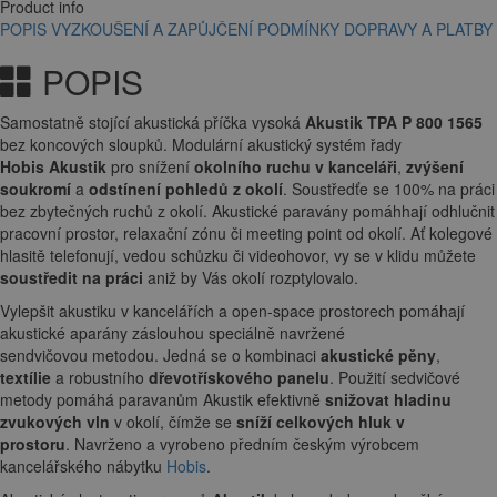
Product info
POPIS
VYZKOUŠENÍ A ZAPŮJČENÍ
PODMÍNKY DOPRAVY A PLATBY
POPIS
Samostatně stojící akustická příčka vysoká
Akustik TPA P 800 1565
bez koncových sloupků. Modulární akustický systém řady
Hobis Akustik
pro snížení
okolního ruchu v kanceláři
,
zvýšení
soukromí
a
odstínení pohledů z okolí
. Soustředťe se 100% na práci
bez zbytečných ruchů z okolí. Akustické paravány pomáhhají odhlučnit
pracovní prostor, relaxační zónu či meeting point od okolí. Ať kolegové
hlasitě telefonují, vedou schůzku či videohovor, vy se v klidu můžete
soustředit na práci
aniž by Vás okolí rozptylovalo.
Vylepšit akustiku v kancelářích a open-space prostorech pomáhají
akustické aparány záslouhou speciálně navržené
sendvičovou metodou. Jedná se o kombinaci
akustické pěny
,
textílie
a robustního
dřevotřískového panelu
. Použití sedvičové
metody pomáhá paravanům Akustik efektivně
snižovat hladinu
zvukových vln
v okolí, čímže se
sníží celkových hluk v
prostoru
. Navrženo a vyrobeno předním českým výrobcem
kancelářského nábytku
Hobis
.