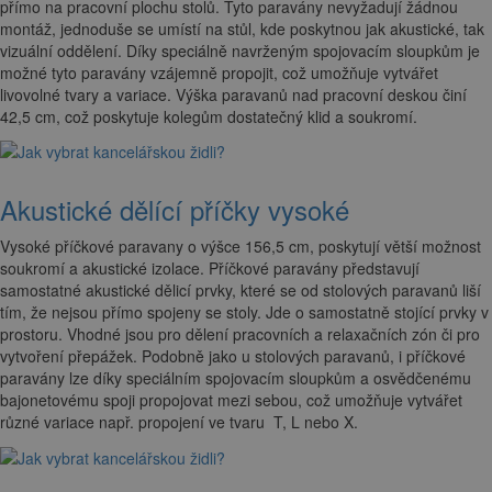
přímo na pracovní plochu stolů. Tyto paravány nevyžadují žádnou
montáž, jednoduše se umístí na stůl, kde poskytnou jak akustické, tak
vizuální oddělení. Díky speciálně navrženým spojovacím sloupkům je
možné tyto paravány vzájemně propojit, což umožňuje vytvářet
livovolné tvary a variace. Výška paravanů nad pracovní deskou činí
42,5 cm, což poskytuje kolegům dostatečný klid a soukromí.
Akustické dělící příčky vysoké
Vysoké příčkové paravany o výšce 156,5 cm, poskytují větší možnost
soukromí a akustické izolace. Příčkové paravány představují
samostatné akustické dělicí prvky, které se od stolových paravanů liší
tím, že nejsou přímo spojeny se stoly. Jde o samostatně stojící prvky v
prostoru. Vhodné jsou pro dělení pracovních a relaxačních zón či pro
vytvoření přepážek. Podobně jako u stolových paravanů, i příčkové
paravány lze díky speciálním spojovacím sloupkům a osvědčenému
bajonetovému spoji propojovat mezi sebou, což umožňuje vytvářet
různé variace např. propojení ve tvaru T, L nebo X.