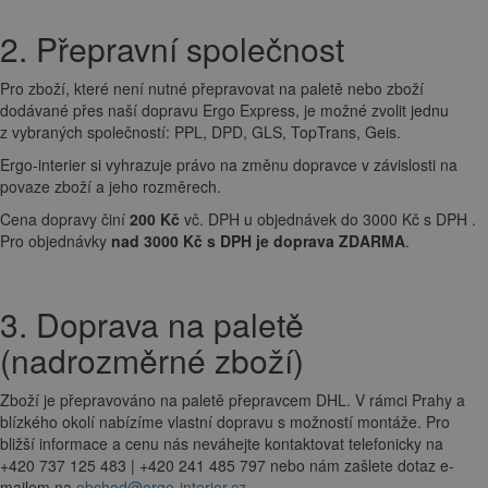
2. Přepravní společnost
Pro zboží, které není nutné přepravovat na paletě nebo zboží
dodávané přes naší dopravu Ergo Express, je možné zvolit jednu
z vybraných společností: PPL, DPD, GLS, TopTrans, Geis.
Ergo-interier si vyhrazuje právo na změnu dopravce v závislosti na
povaze zboží a jeho rozměrech.
Cena dopravy činí
200 Kč
vč. DPH u objednávek do 3000 Kč s DPH .
Pro objednávky
nad 3000 Kč s DPH je doprava ZDARMA
.
3. Doprava na paletě
(nadrozměrné zboží)
Zboží je přepravováno na paletě přepravcem DHL. V rámci Prahy a
blízkého okolí nabízíme vlastní dopravu s možností montáže. Pro
bližší informace a cenu nás neváhejte kontaktovat telefonicky na
+420 737 125 483 | +420 241 485 797 nebo nám zašlete dotaz e-
mailem na
obchod@ergo-interier.cz