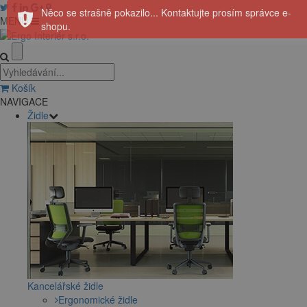
Něco se strašně pokazilo... Kontaktujte prosím správce e-
MENU
shopu.
Košík
NAVIGACE
Židle
Kancelářské židle
Ergonomické židle