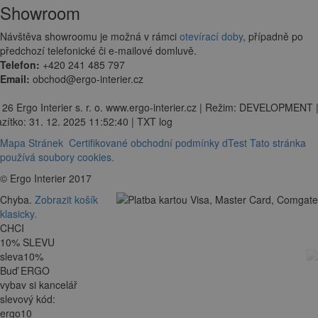
Showroom
Návštěva showroomu je možná v rámci
otevírací doby
, případně po
předchozí telefonické či e-mailové domluvě.
Telefon:
+420 241 485 797
Email:
obchod@ergo-interier.cz
 26 Ergo Interier s. r. o. www.ergo-interier.cz | Režim: DEVELOPMENT 
zítko: 31. 12. 2025 11:52:40 | TXT log
Mapa Stránek
Certifikované obchodní podmínky dTest
Tato stránka
používá soubory cookies.
© Ergo Interier 2017
Chyba.
Zobrazit košík
klasicky.
CHCI
10
%
SLEVU
sleva
10
%
Buď ERGO
vybav si kancelář
slevový kód:
ergo10