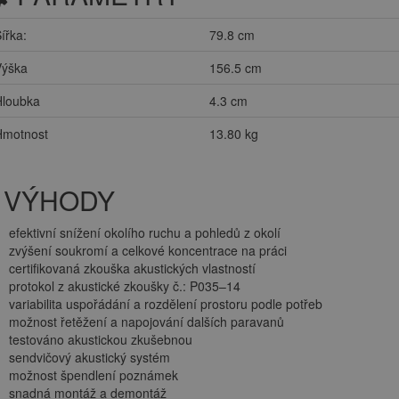
ířka:
79.8 cm
Výška
156.5 cm
Hloubka
4.3 cm
Hmotnost
13.80 kg
VÝHODY
efektivní snížení okolího ruchu a pohledů z okolí
zvýšení soukromí a celkové koncentrace na práci
certifikovaná zkouška akustických vlastností
protokol z akustické zkoušky č.: P035–14
variabilita uspořádání a rozdělení prostoru podle potřeb
možnost řetěžení a napojování dalších paravanů
testováno akustickou zkušebnou
sendvičový akustický systém
možnost špendlení poznámek
snadná montáž a demontáž