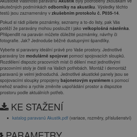
Akustické vlastnosti paravanů
Akustik
byly podrobeny zkouškám ve
skutečných podmínkách
odborníky na akustiku
. Výsledky těchto
testů jsou zaznamenány v
zkušebním protokolu č. P035-14
.
Pokud si rádi píšete poznámky, seznamy a to-do listy, pak Vás
potěží že paravány mohou posloužit i jako
velkoplošná nástěnka
.
Přišpendlit na paraván můžete důležité pozmámky, návrhy či
fotografie. Jak? Jednoduše běžně dustupnými špandlíky.
Vyberte si paravany ideální právě pro Vaše prostory. Jednotlivé
paravány lze
modulárně spojovat
pomocí spojovacích sloupků.
Rozdělení dispozic pracovních míst či dělení mezi jednotlivými
pracovními stoly je čistě na Vašich potřebách. Montáž i demontáž
paravanů je velmi jednoduchá. Jednotlivé akustické panely jsou se
spojovacími sloupky propojeny
bajonetovým systémem
s pomocí
nehož snadno a rychle změníte uspořádání prostor a dispozice
prostoru podle aktuálních potřeb.
KE STAŽENÍ
katalog paravanů Akustik.pdf
(variace, rozměry, příslušenství)
PARAMETRY