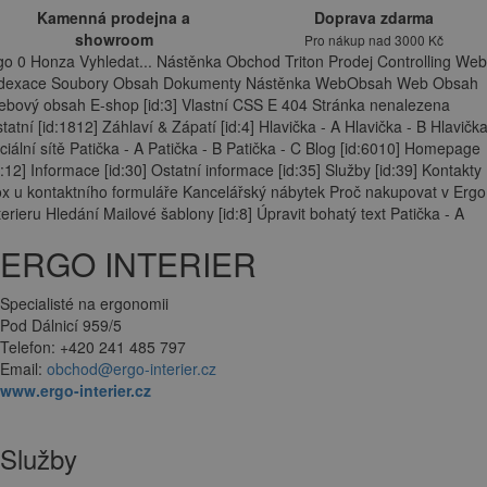
Kamenná prodejna a
Doprava zdarma
showroom
Pro nákup nad 3000 Kč
go 0 Honza Vyhledat... Nástěnka Obchod Triton Prodej Controlling Web
ndexace Soubory Obsah Dokumenty Nástěnka WebObsah Web Obsah
bový obsah E-shop [id:3] Vlastní CSS E 404 Stránka nenalezena
tatní [id:1812] Záhlaví & Zápatí [id:4] Hlavička - A Hlavička - B Hlavička
ciální sítě Patička - A Patička - B Patička - C Blog [id:6010] Homepage
d:12] Informace [id:30] Ostatní informace [id:35] Služby [id:39] Kontakty
x u kontaktního formuláře Kancelářský nábytek Proč nakupovat v Ergo
terieru Hledání Mailové šablony [id:8] Úpravit bohatý text Patička - A
ERGO INTERIER
Specialisté na ergonomii
Pod Dálnicí 959/5
Telefon: +420 241 485 797
Email:
obchod@ergo-interier.cz
www.ergo-interier.cz
Služby