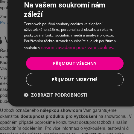
libovolnou adresu
v ČR. Dopravu k Vám zajistíme smluvní přepravní
Na vašem soukromí nám
společností.
záleží
Zboží si také můžete vyzvednout osobně u nás na
showroomu v
Praze
.
Tento web používá soubory cookies ke zlepšení
uživatelského zážitku, personalizaci obsahu a reklam,
poskytování funkcí sociálních médií a analýze provozu.
Vyzkoušení a zapůjčení
Používáním těchto stránek souhlasíte s jejich použitím v
našimi zásadami používání cookies.
souladu s
Řadu výrobků si před zakoupením můžete nezávazně vyzkoušet a
ověřit si jejich vlastnosti v naší kamenné
prodejně
na Praze 4 -
Kačerov.
Židle
a
výškově stavitelný stůl
Vám rádi odprezentujeme u
PŘIJMOUT VŠECHNY
Vás ve firmě a v případě zájmu zapůjčíme na pár dní k testování.
V případě zájmu o zapůjčení či vyzkoušení na prodejně, využijte
PŘIJMOUT NEZBYTNÉ
elektronický formulář u Vámi vybraného produktu nebo kontaktuje
naše
obchodní oddělení
. Náš prodejce s Vámi dohodne termín a
ZOBRAZIT PODROBNOSTI
podrobnosti prezentace u Vás ve společnosti v termínu, který Vám
bude vyhovovat.
U zboží označeného
nálepkou showroom
Vám garantujeme
okamžitou
dostupnost produktu pro vyzkoušení
na showroomu. V
opačném případě poprosíme konzultovat dostupnost zboží s naším
obchodním oddělením. Pro více informací o vyzkoušení, testování či
zapůjčení nás můžete kontaktovat na tel.
+420 241 485 797
nebo