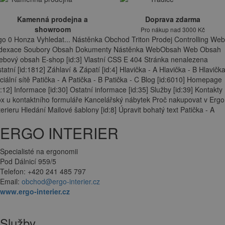
Kamenná prodejna a
Doprava zdarma
showroom
Pro nákup nad 3000 Kč
go 0 Honza Vyhledat... Nástěnka Obchod Triton Prodej Controlling Web
ndexace Soubory Obsah Dokumenty Nástěnka WebObsah Web Obsah
bový obsah E-shop [id:3] Vlastní CSS E 404 Stránka nenalezena
tatní [id:1812] Záhlaví & Zápatí [id:4] Hlavička - A Hlavička - B Hlavička
ciální sítě Patička - A Patička - B Patička - C Blog [id:6010] Homepage
d:12] Informace [id:30] Ostatní informace [id:35] Služby [id:39] Kontakty
x u kontaktního formuláře Kancelářský nábytek Proč nakupovat v Ergo
terieru Hledání Mailové šablony [id:8] Úpravit bohatý text Patička - A
ERGO INTERIER
Specialisté na ergonomii
Pod Dálnicí 959/5
Telefon: +420 241 485 797
Email:
obchod@ergo-interier.cz
www.ergo-interier.cz
Služby