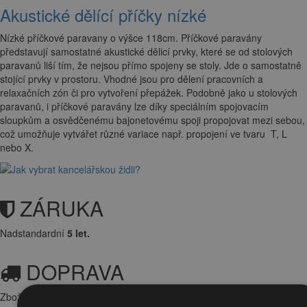
Akustické dělící příčky nízké
Nízké příčkové paravany o výšce 118cm. Příčkové paravány
představují samostatné akustické dělicí prvky, které se od stolových
paravanů liší tím, že nejsou přímo spojeny se stoly. Jde o samostatně
stojící prvky v prostoru. Vhodné jsou pro dělení pracovních a
relaxačních zón či pro vytvoření přepážek. Podobně jako u stolových
paravanů, i příčkové paravány lze díky speciálním spojovacím
sloupkům a osvědčenému bajonetovému spoji propojovat mezi sebou,
což umožňuje vytvářet různé variace např. propojení ve tvaru T, L
nebo X.
ZÁRUKA
Nadstandardní
5 let.
DOPRAVA
Zboží Vám doručíme
ZDARMA
. Objednávku rádi dopravíme na