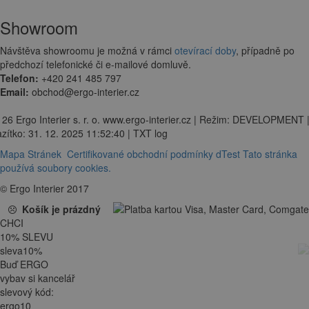
Showroom
Návštěva showroomu je možná v rámci
otevírací doby
, případně po
předchozí telefonické či e-mailové domluvě.
Telefon:
+420 241 485 797
Email:
obchod@ergo-interier.cz
 26 Ergo Interier s. r. o. www.ergo-interier.cz | Režim: DEVELOPMENT 
zítko: 31. 12. 2025 11:52:40 | TXT log
Mapa Stránek
Certifikované obchodní podmínky dTest
Tato stránka
používá soubory cookies.
© Ergo Interier 2017
Košík je prázdný
CHCI
10
%
SLEVU
sleva
10
%
Buď ERGO
vybav si kancelář
slevový kód:
ergo10