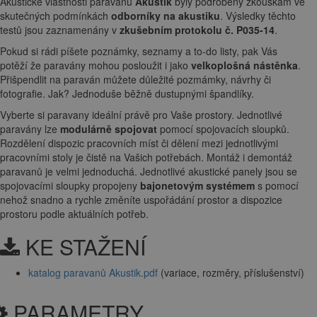
Akustické vlastnosti paravanů
Akustik
byly podrobeny zkouškám ve
skutečných podmínkách
odborníky na akustiku
. Výsledky těchto
testů jsou zaznamenány v
zkušebním protokolu č. P035-14
.
Pokud si rádi píšete poznámky, seznamy a to-do listy, pak Vás
potěží že paravány mohou posloužit i jako
velkoplošná nástěnka
.
Přišpendlit na paraván můžete důležité pozmámky, návrhy či
fotografie. Jak? Jednoduše běžně dustupnými špandlíky.
Vyberte si paravany ideální právě pro Vaše prostory. Jednotlivé
paravány lze
modulárně spojovat
pomocí spojovacích sloupků.
Rozdělení dispozic pracovních míst či dělení mezi jednotlivými
pracovními stoly je čistě na Vašich potřebách. Montáž i demontáž
paravanů je velmi jednoduchá. Jednotlivé akustické panely jsou se
spojovacími sloupky propojeny
bajonetovým systémem
s pomocí
nehož snadno a rychle změníte uspořádání prostor a dispozice
prostoru podle aktuálních potřeb.
KE STAŽENÍ
katalog paravanů Akustik.pdf
(variace, rozměry, příslušenství)
PARAMETRY