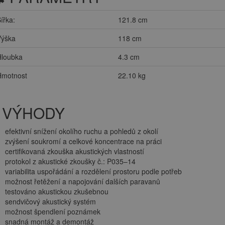
ířka:
121.8 cm
Výška
118 cm
Hloubka
4.3 cm
Hmotnost
22.10 kg
VÝHODY
efektivní snížení okolího ruchu a pohledů z okolí
zvýšení soukromí a celkové koncentrace na práci
certifikovaná zkouška akustických vlastností
protokol z akustické zkoušky č.: P035–14
variabilita uspořádání a rozdělení prostoru podle potřeb
možnost řetěžení a napojování dalších paravanů
testováno akustickou zkušebnou
sendvičový akustický systém
možnost špendlení poznámek
snadná montáž a demontáž