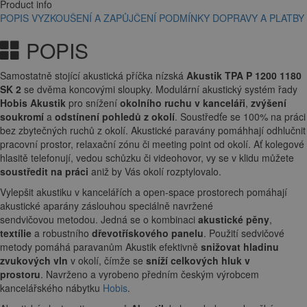
Product info
POPIS
VYZKOUŠENÍ A ZAPŮJČENÍ
PODMÍNKY DOPRAVY A PLATBY
POPIS
Samostatně stojící akustická příčka nízská
Akustik TPA P 1200 1180
SK 2
se dvěma koncovými sloupky. Modulární akustický systém řady
Hobis Akustik
pro snížení
okolního ruchu v kanceláři
,
zvýšení
soukromí
a
odstínení pohledů z okolí
. Soustředťe se 100% na práci
bez zbytečných ruchů z okolí. Akustické paravány pomáhhají odhlučnit
pracovní prostor, relaxační zónu či meeting point od okolí. Ať kolegové
hlasitě telefonují, vedou schůzku či videohovor, vy se v klidu můžete
soustředit na práci
aniž by Vás okolí rozptylovalo.
Vylepšit akustiku v kancelářích a open-space prostorech pomáhají
akustické aparány záslouhou speciálně navržené
sendvičovou metodou. Jedná se o kombinaci
akustické pěny
,
textílie
a robustního
dřevotřískového panelu
. Použití sedvičové
metody pomáhá paravanům Akustik efektivně
snižovat hladinu
zvukových vln
v okolí, čímže se
sníží celkových hluk v
prostoru
. Navrženo a vyrobeno předním českým výrobcem
kancelářského nábytku
Hobis
.