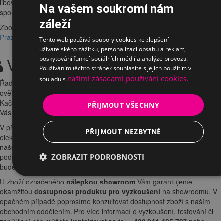
libovolnou adresu
v ČR. Dopravu k Vám zajistíme smluvní přepravní
Na vašem soukromí nám
společností.
záleží
Zboží si také můžete vyzvednout osobně u nás na
showroomu v
Praze
.
Tento web používá soubory cookies ke zlepšení
uživatelského zážitku, personalizaci obsahu a reklam,
Vyzkoušení a zapůjčení
poskytování funkcí sociálních médií a analýze provozu.
Používáním těchto stránek souhlasíte s jejich použitím v
našimi zásadami používání cookies.
souladu s
Řadu výrobků si před zakoupením můžete nezávazně vyzkoušet a
ověřit si jejich vlastnosti v naší kamenné
prodejně
na Praze 4 -
Kačerov.
Židle
a
výškově stavitelný stůl
Vám rádi odprezentujeme u
PŘIJMOUT VŠECHNY
Vás ve firmě a v případě zájmu zapůjčíme na pár dní k testování.
V případě zájmu o zapůjčení či vyzkoušení na prodejně, využijte
PŘIJMOUT NEZBYTNÉ
elektronický formulář u Vámi vybraného produktu nebo kontaktuje
naše
obchodní oddělení
. Náš prodejce s Vámi dohodne termín a
podrobnosti prezentace u Vás ve společnosti v termínu, který Vám
ZOBRAZIT PODROBNOSTI
bude vyhovovat.
U zboží označeného
nálepkou showroom
Vám garantujeme
okamžitou
dostupnost produktu pro vyzkoušení
na showroomu. V
opačném případě poprosíme konzultovat dostupnost zboží s naším
obchodním oddělením. Pro více informací o vyzkoušení, testování či
zapůjčení nás můžete kontaktovat na tel.
+420 241 485 797
nebo