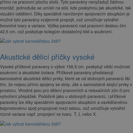
přímo na pracovní plochu stolů. Tyto paravány nevyžadují žádnou
montáž, jednoduše se umístí na stůl, kde poskytnou jak akustické, tak
vizuální oddělení. Díky speciálně navrženým spojovacím sloupkům je
možné tyto paravány vzájemně propojit, což umožňuje vytvářet
livovolné tvary a variace. Výška paravanů nad pracovní deskou činí
42,5 cm, což poskytuje kolegům dostatečný klid a soukromí.
Akustické dělící příčky vysoké
Vysoké příčkové paravany o výšce 156,5 cm, poskytují větší možnost
soukromí a akustické izolace. Příčkové paravány představují
samostatné akustické dělicí prvky, které se od stolových paravanů liší
tím, že nejsou přímo spojeny se stoly. Jde o samostatně stojící prvky v
prostoru. Vhodné jsou pro dělení pracovních a relaxačních zón či pro
vytvoření přepážek. Podobně jako u stolových paravanů, i příčkové
paravány lze díky speciálním spojovacím sloupkům a osvědčenému
bajonetovému spoji propojovat mezi sebou, což umožňuje vytvářet
různé variace např. propojení ve tvaru T, L nebo X.