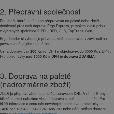
2. Přepravní společnost
Pro zboží, které není nutné přepravovat na paletě nebo zboží
dodávané přes naší dopravu Ergo Express, je možné zvolit jednu
z vybraných společností: PPL, DPD, GLS, TopTrans, Geis.
Ergo-interier si vyhrazuje právo na změnu dopravce v závislosti na
povaze zboží a jeho rozměrech.
Cena dopravy činí
200 Kč
vč. DPH u objednávek do 3000 Kč s DPH .
Pro objednávky
nad 3000 Kč s DPH je doprava ZDARMA
.
3. Doprava na paletě
(nadrozměrné zboží)
Zboží je přepravováno na paletě přepravcem DHL. V rámci Prahy a
blízkého okolí nabízíme vlastní dopravu s možností montáže. Pro
bližší informace a cenu nás neváhejte kontaktovat telefonicky na
+420 737 125 483 | +420 241 485 797 nebo nám zašlete dotaz e-
mailem na
obchod@ergo-interier.cz