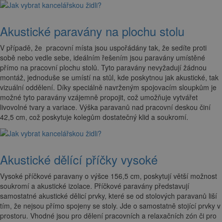
Akustické paravány na plochu stolu
V případě, že pracovní místa jsou uspořádány tak, že sedíte proti
sobě nebo vedle sebe, ideálním řešením jsou paravány umístěné
přímo na pracovní plochu stolů. Tyto paravány nevyžadují žádnou
montáž, jednoduše se umístí na stůl, kde poskytnou jak akustické, tak
vizuální oddělení. Díky speciálně navrženým spojovacím sloupkům je
možné tyto paravány vzájemně propojit, což umožňuje vytvářet
livovolné tvary a variace. Výška paravanů nad pracovní deskou činí
42,5 cm, což poskytuje kolegům dostatečný klid a soukromí.
Akustické dělící příčky vysoké
Vysoké příčkové paravany o výšce 156,5 cm, poskytují větší možnost
soukromí a akustické izolace. Příčkové paravány představují
samostatné akustické dělicí prvky, které se od stolových paravanů liší
tím, že nejsou přímo spojeny se stoly. Jde o samostatně stojící prvky v
prostoru. Vhodné jsou pro dělení pracovních a relaxačních zón či pro