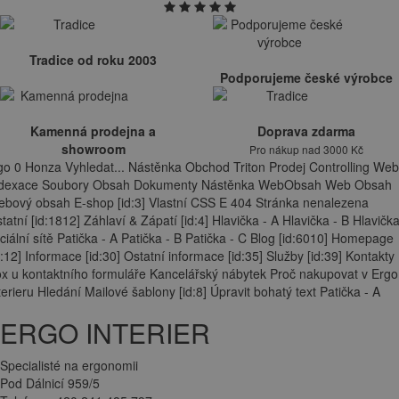
Tradice od roku 2003
Podporujeme české výrobce
Kamenná prodejna a
Doprava zdarma
showroom
Pro nákup nad 3000 Kč
go 0 Honza Vyhledat... Nástěnka Obchod Triton Prodej Controlling Web
ndexace Soubory Obsah Dokumenty Nástěnka WebObsah Web Obsah
bový obsah E-shop [id:3] Vlastní CSS E 404 Stránka nenalezena
tatní [id:1812] Záhlaví & Zápatí [id:4] Hlavička - A Hlavička - B Hlavička
ciální sítě Patička - A Patička - B Patička - C Blog [id:6010] Homepage
d:12] Informace [id:30] Ostatní informace [id:35] Služby [id:39] Kontakty
x u kontaktního formuláře Kancelářský nábytek Proč nakupovat v Ergo
terieru Hledání Mailové šablony [id:8] Úpravit bohatý text Patička - A
ERGO INTERIER
Specialisté na ergonomii
Pod Dálnicí 959/5