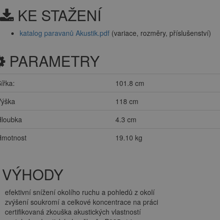
KE STAŽENÍ
katalog paravanů Akustik.pdf
(variace, rozměry, příslušenství)
PARAMETRY
ířka:
101.8 cm
Výška
118 cm
Hloubka
4.3 cm
Hmotnost
19.10 kg
VÝHODY
efektivní snížení okolího ruchu a pohledů z okolí
zvýšení soukromí a celkové koncentrace na práci
certifikovaná zkouška akustických vlastností