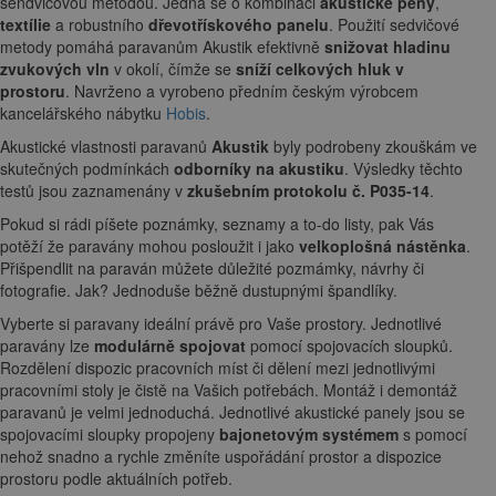
sendvičovou metodou. Jedná se o kombinaci
akustické pěny
,
textílie
a robustního
dřevotřískového panelu
. Použití sedvičové
metody pomáhá paravanům Akustik efektivně
snižovat hladinu
zvukových vln
v okolí, čímže se
sníží celkových hluk v
prostoru
. Navrženo a vyrobeno předním českým výrobcem
kancelářského nábytku
Hobis
.
Akustické vlastnosti paravanů
Akustik
byly podrobeny zkouškám ve
skutečných podmínkách
odborníky na akustiku
. Výsledky těchto
testů jsou zaznamenány v
zkušebním protokolu č. P035-14
.
Pokud si rádi píšete poznámky, seznamy a to-do listy, pak Vás
potěží že paravány mohou posloužit i jako
velkoplošná nástěnka
.
Přišpendlit na paraván můžete důležité pozmámky, návrhy či
fotografie. Jak? Jednoduše běžně dustupnými špandlíky.
Vyberte si paravany ideální právě pro Vaše prostory. Jednotlivé
paravány lze
modulárně spojovat
pomocí spojovacích sloupků.
Rozdělení dispozic pracovních míst či dělení mezi jednotlivými
pracovními stoly je čistě na Vašich potřebách. Montáž i demontáž
paravanů je velmi jednoduchá. Jednotlivé akustické panely jsou se
spojovacími sloupky propojeny
bajonetovým systémem
s pomocí
nehož snadno a rychle změníte uspořádání prostor a dispozice
prostoru podle aktuálních potřeb.