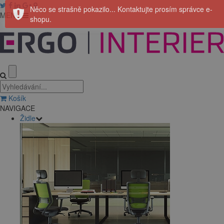
Něco se strašně pokazilo... Kontaktujte prosím správce e-
MENU
shopu.
Košík
NAVIGACE
Židle