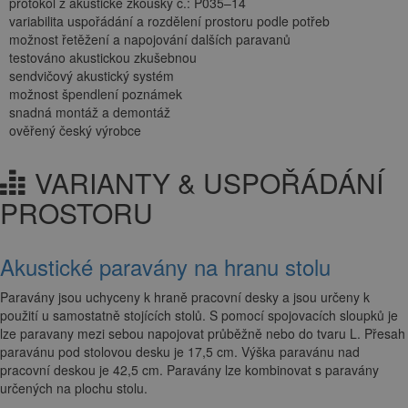
protokol z akustické zkoušky č.: P035–14
variabilita uspořádání a rozdělení prostoru podle potřeb
možnost řetěžení a napojování dalších paravanů
testováno akustickou zkušebnou
sendvičový akustický systém
možnost špendlení poznámek
snadná montáž a demontáž
ověřený český výrobce
VARIANTY & USPOŘÁDÁNÍ
PROSTORU
Akustické paravány na hranu stolu
Paravány jsou uchyceny k hraně pracovní desky a jsou určeny k
použití u samostatně stojících stolů. S pomocí spojovacích sloupků je
lze paravany mezi sebou napojovat průběžně nebo do tvaru L. Přesah
paravánu pod stolovou desku je 17,5 cm. Výška paravánu nad
pracovní deskou je 42,5 cm. Paravány lze kombinovat s paravány
určených na plochu stolu.