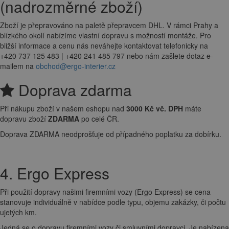
(nadrozměrné zboží)
Zboží je přepravováno na paletě přepravcem DHL. V rámci Prahy a
blízkého okolí nabízíme vlastní dopravu s možností montáže. Pro
bližší informace a cenu nás neváhejte kontaktovat telefonicky na
+420 737 125 483 | +420 241 485 797 nebo nám zašlete dotaz e-
mailem na
obchod@ergo-interier.cz
Doprava zdarma
Při nákupu zboží v našem eshopu nad
3000 Kč vč. DPH
máte
dopravu zboží
ZDARMA
po celé ČR.
Doprava ZDARMA neodprošťuje od případného poplatku za dobírku.
4. Ergo Express
Při použití dopravy našimi firemními vozy (Ergo Express) se cena
stanovuje individuálně v nabídce podle typu, objemu zakázky, či počtu
ujetých km.
Jedná se o dopravu firemními vozy či smluvními dopravci. Je nabízena