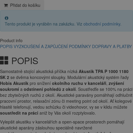
Přidat do košíku
Tento produkt je vyráběn na zakázku. Viz
obchodní podmínky
.
Product info
POPIS
VYZKOUŠENÍ A ZAPŮJČENÍ
PODMÍNKY DOPRAVY A PLATBY
POPIS
Samostatně stojící akustická příčka nízká
Akustik TPA P 1000 1180
SK 2
se dvěma koncovými sloupky. Modulární akustický systém řady
Hobis Akustik
pro snížení
okolního ruchu v kanceláři
,
zvýšení
soukromí
a
odstínení pohledů z okolí
. Soustředťe se 100% na práci
bez zbytečných ruchů z okolí. Akustické paravány pomáhhají odhlučnit
pracovní prostor, relaxační zónu či meeting point od okolí. Ať kolegové
hlasitě telefonují, vedou schůzku či videohovor, vy se v klidu můžete
soustředit na práci
aniž by Vás okolí rozptylovalo.
Vylepšit akustiku v kancelářích a open-space prostorech pomáhají
akustické aparány záslouhou speciálně navržené