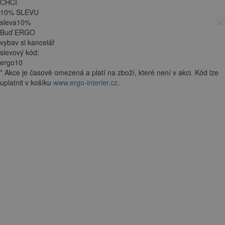
CHCI
10
%
SLEVU
sleva
10
%
Buď ERGO
vybav si kancelář
slevový kód:
ergo10
*
Akce je
časově omezená
a platí na zboží, které není v akci. Kód lze
uplatnit v košíku
www.ergo-interier.cz
.