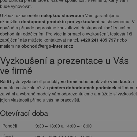
podrobnosti prezentace u Vás ve společnosti v termínu, který Vám
bude vyhovovat.
U zboží označeného
nálepkou showroom
Vám garantujeme
okamžitou
dostupnost produktu pro vyzkoušení
na showroomu. V
opačném případě poprosíme konzultovat dostupnost zboží s naším
obchodním oddělením. Pro více informací o vyzkoušení, testování či
zapůjčení nás můžete kontaktovat na tel.
+420 241 485 797
nebo
mailem na
obchod@ergo-interier.cz
Vyzkoušení a prezentace u Vás
ve firmě
Rádi byste vyzkoušeli produkty
ve firmě
nebo poptáváte
více kusů
a
nemáte cestu kolem? Za
předem dohodnutých podmínek
přijedeme
za vámi a vybrané modely vám odprezentujeme a můžete si vyzkoušet
jejich vlastnosti přímo u vás na pracovišti.
Otevírací doba
Pondělí
9:30 – 13:00 a 14:00 – 18:00