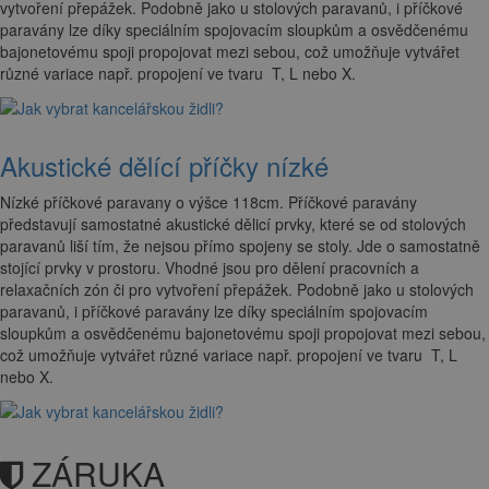
vytvoření přepážek. Podobně jako u stolových paravanů, i příčkové
paravány lze díky speciálním spojovacím sloupkům a osvědčenému
bajonetovému spoji propojovat mezi sebou, což umožňuje vytvářet
různé variace např. propojení ve tvaru T, L nebo X.
Akustické dělící příčky nízké
Nízké příčkové paravany o výšce 118cm. Příčkové paravány
představují samostatné akustické dělicí prvky, které se od stolových
paravanů liší tím, že nejsou přímo spojeny se stoly. Jde o samostatně
stojící prvky v prostoru. Vhodné jsou pro dělení pracovních a
relaxačních zón či pro vytvoření přepážek. Podobně jako u stolových
paravanů, i příčkové paravány lze díky speciálním spojovacím
sloupkům a osvědčenému bajonetovému spoji propojovat mezi sebou,
což umožňuje vytvářet různé variace např. propojení ve tvaru T, L
nebo X.
ZÁRUKA