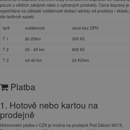
pouze u větších zakázek nebo u vybraných produktů. Cena dopravy je
vypočítána na základě vzdálenosti dodací adresy od prodejny / skladu,
dle tarifních sazeb.
tarif
vzdálenost
cena bez DPH
T 1
do 20km
300 Kč
T 2
20 - 40 km
600 Kč
T 3
od 40 km
24 Kč/km
Platba
1. Hotově nebo kartou na
prodejně
Hotovnostní platba v CZK je možná na prodejně Pod Dálnicí 957/5,