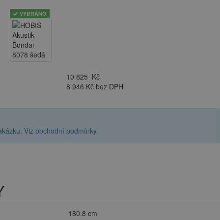
VYBRÁNO
10 825
Kč
8 946 Kč bez DPH
akázku. Viz
obchodní podmínky
.
Y
180.8 cm