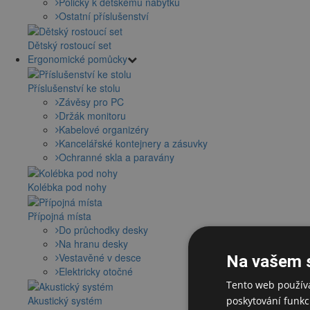
Poličky k dětskému nábytku
Ostatní příslušenství
Dětský rostoucí set
Ergonomické pomůcky
Příslušenství ke stolu
Závěsy pro PC
Držák monitoru
Kabelové organizéry
Kancelářské kontejnery a zásuvky
Ochranné skla a paravány
Kolébka pod nohy
Přípojná místa
Do průchodky desky
Na hranu desky
Vestavěné v desce
Na vašem 
Elektricky otočné
Tento web používá
Akustický systém
poskytování funkcí