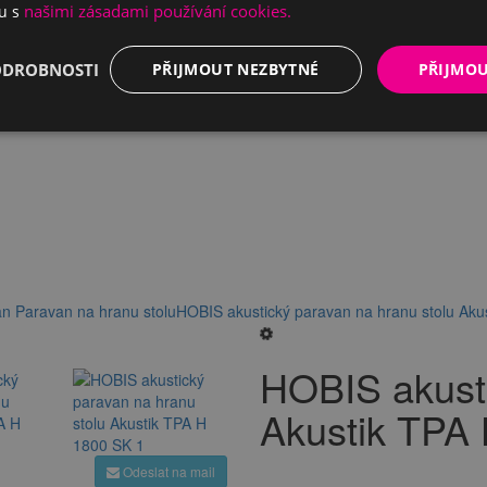
našimi zásadami používání cookies.
du s
ODROBNOSTI
PŘIJMOUT NEZBYTNÉ
PŘIJMO
an
Paravan na hranu stolu
HOBIS akustický paravan na hranu stolu Aku
HOBIS akusti
Akustik TPA
Odeslat na mail