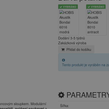
VYBRÁNO
VYBRÁNO
Dodání 3-5 týdnů
Zakázková výroba
Přidat do košíku
Tento produkt je vyráběn na z
PARAMETR
oncovým sloupkem. Modulární
Šířka:
anceláři
,
zvýšení soukromí
a