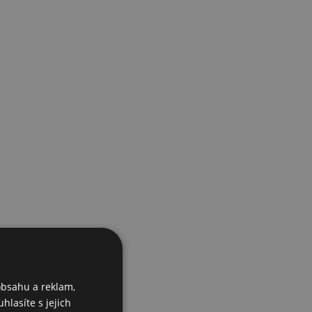
obsahu a reklam,
hlasíte s jejich