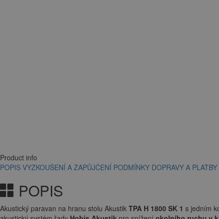
Product info
POPIS
VYZKOUŠENÍ A ZAPŮJČENÍ
PODMÍNKY DOPRAVY A PLATBY
POPIS
Akustický paravan na hranu stolu Akustik
TPA H 1800 SK 1
s jedním k
akustický systém řady
Hobis Akustik
pro snížení
okolního ruchu v k