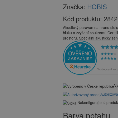
Značka:
HOBIS
Kód produktu:
2842
Akustický paravan na hranu stol
hluku a zvýšení soukromí. Certif
prostoru. Speciální akustický se
Vy
Autorizov
Nakonfigurujte si produk
Barva potahu