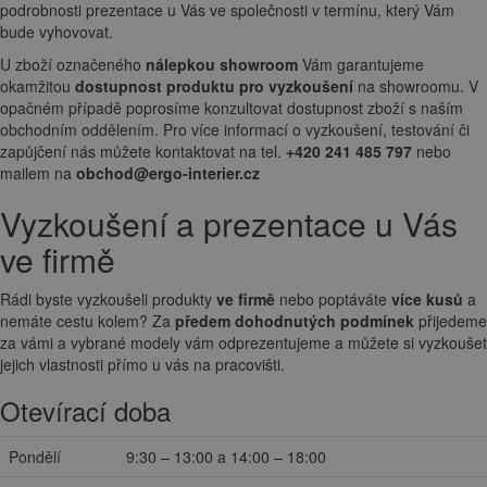
podrobnosti prezentace u Vás ve společnosti v termínu, který Vám
bude vyhovovat.
U zboží označeného
nálepkou showroom
Vám garantujeme
okamžitou
dostupnost produktu pro vyzkoušení
na showroomu. V
opačném případě poprosíme konzultovat dostupnost zboží s naším
obchodním oddělením. Pro více informací o vyzkoušení, testování či
zapůjčení nás můžete kontaktovat na tel.
+420 241 485 797
nebo
mailem na
obchod@ergo-interier.cz
Vyzkoušení a prezentace u Vás
ve firmě
Rádi byste vyzkoušeli produkty
ve firmě
nebo poptáváte
více kusů
a
nemáte cestu kolem? Za
předem dohodnutých podmínek
přijedeme
za vámi a vybrané modely vám odprezentujeme a můžete si vyzkoušet
jejich vlastnosti přímo u vás na pracovišti.
Otevírací doba
Pondělí
9:30 – 13:00 a 14:00 – 18:00