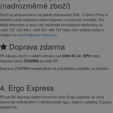
(nadrozměrné zboží)
Zboží je přepravováno na paletě přepravcem DHL. V rámci Prahy a
blízkého okolí nabízíme vlastní dopravu s možností montáže. Pro
bližší informace a cenu nás neváhejte kontaktovat telefonicky na
+420 737 125 483 | +420 241 485 797 nebo nám zašlete dotaz e-
mailem na
obchod@ergo-interier.cz
Doprava zdarma
Při nákupu zboží v našem eshopu nad
3000 Kč vč. DPH
máte
dopravu zboží
ZDARMA
po celé ČR.
Doprava ZDARMA neodprošťuje od případného poplatku za dobírku.
4. Ergo Express
Při použití dopravy našimi firemními vozy (Ergo Express) se cena
stanovuje individuálně v nabídce podle typu, objemu zakázky, či počtu
ujetých km.