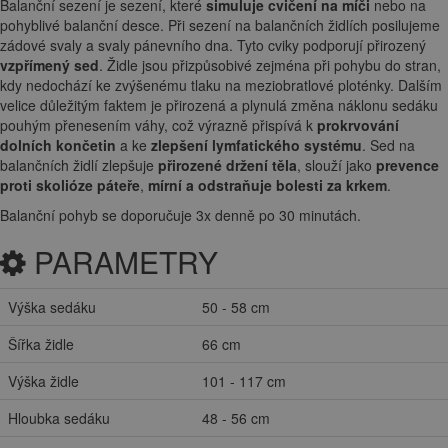
Balanční sezení je sezení, které
simuluje cvičení na míči
nebo na
pohyblivé balanční desce. Při sezení na balančních židlích posilujeme
zádové svaly a svaly pánevního dna. Tyto cviky podporují přirozený
vzpřímený sed
. Židle jsou přizpůsobivé zejména při pohybu do stran,
kdy nedochází ke zvýšenému tlaku na meziobratlové ploténky. Dalším
velice důležitým faktem je přirozená a plynulá změna náklonu sedáku
pouhým přenesením váhy, což výrazně přispívá k
prokrvování
dolních končetin
a ke
zlepšení lymfatického systému
. Sed na
balančních židlí zlepšuje
přirozené držení těla
, slouží jako
prevence
proti skolióze páteře
,
mírní a odstraňuje bolesti za krkem
.
Balanční pohyb se doporučuje 3x denně po 30 minutách.
PARAMETRY
Výška sedáku
50 - 58 cm
Šířka židle
66 cm
Výška židle
101 - 117 cm
Hloubka sedáku
48 - 56 cm