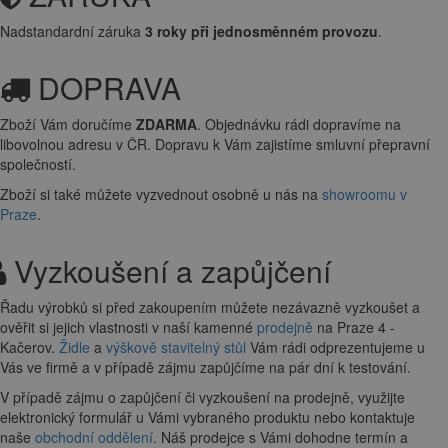
Nadstandardní záruka
3 roky při jednosměnném provozu
.
DOPRAVA
Zboží Vám doručíme
ZDARMA
. Objednávku rádi dopravíme na
libovolnou adresu
v ČR. Dopravu k Vám zajistíme smluvní přepravní
společností.
Zboží si také můžete vyzvednout osobně u nás na
showroomu v
Praze
.
Vyzkoušení a zapůjčení
Řadu výrobků si před zakoupením můžete nezávazně vyzkoušet a
ověřit si jejich vlastnosti v naší kamenné
prodejně
na Praze 4 -
Kačerov.
Židle
a
výškově stavitelný stůl
Vám rádi odprezentujeme u
Vás ve firmě a v případě zájmu zapůjčíme na pár dní k testování.
V případě zájmu o zapůjčení či vyzkoušení na prodejně, využijte
elektronický formulář u Vámi vybraného produktu nebo kontaktuje
naše
obchodní oddělení
. Náš prodejce s Vámi dohodne termín a