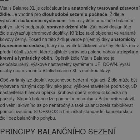
Vitalis Balance XL je celočalouněná
anatomicky tvarovaná zdravotní
židle
. Je vhodná pro
dlouhodobé sezení u počítače
. Židle je
vybavena
balančním systémem
. Tento systém umožňuje balanční
pohyb, který podporuje
správné držení těla
. Zajímavý design této
židle zvýrazňují chromové doplňky. Kříž lze také objednat ve variantě
kovový černý. Posed na této židli je velice příjemný díky
anatomicky
tvarovanému sedáku
, který má uvnitř taštičkové pružiny. Sedák má v
přední části zúžení, které zajišťuje správnou polohu nohou a
zlepšuje
krevní a lymfatický oběh
. Opěrák židle Vitalis Balance je
celočalouněný, výškově nastavitelný systémem UP -DOWN. Vyšší
osoby ocení variantu Vitalis balance XL s opěrkou hlavy.
Obě varianty lze doplnit vzduchovou bederní regulací. Židle může být
vybavena různými doplňky jako jsou: výškově stavitelné područky, 3D
nastavitelná hlavová opěrka, kruhová opěra nohou či kolečka na
parkety. Stupeň balance lze pomocí
mechanismu Balance
nastavit
®
od velmi aktivního až po nenáročný a také balanci zcela zablokovat
pomocí systému STOP&GO
a tím získat standardní kancelářskou
®
židli bez balančního pohybu.
PRINCIPY BALANČNÍHO SEZENÍ