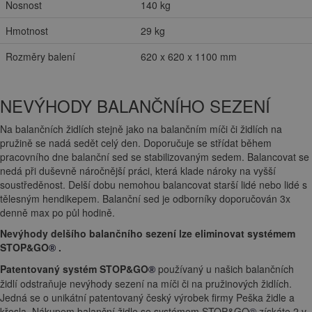
Nosnost
140 kg
Hmotnost
29 kg
Rozměry balení
620 x 620 x 1100 mm
NEVÝHODY BALANČNÍHO SEZENÍ
Na balančních židlích stejně jako na balančním míči či židlích na
pružině se nadá sedět celý den. Doporučuje se střídat během
pracovního dne balanční sed se stabilizovaným sedem. Balancovat se
nedá při duševně náročnější práci, která klade nároky na vyšší
soustředěnost. Delší dobu nemohou balancovat starší lidé nebo lidé s
tělesným hendikepem. Balanční sed je odborníky doporučován 3x
denně max po půl hodině.
Nevýhody delšího balančního sezení lze eliminovat systémem
STOP&GO
.
®
Patentovaný systém STOP&GO
používaný u našich balančních
®
židlí odstraňuje nevýhody sezení na míči či na pružinových židlích.
Jedná se o unikátní patentovaný český výrobek firmy Peška židle a
křesla. Nákupem balanční židle se systémem STOP&GO
získáte 2 v
®