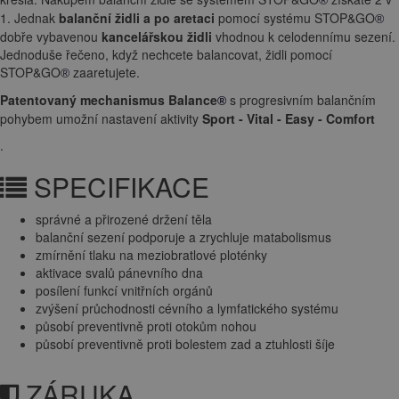
1. Jednak
balanční židli a po aretaci
pomocí systému STOP&GO
®
dobře vybavenou
kancelářskou židli
vhodnou k celodennímu sezení.
Jednoduše řečeno, když nechcete balancovat, židli pomocí
STOP&GO
zaaretujete.
®
Patentovaný mechanismus
Balance
s progresivním balančním
®
pohybem umožní nastavení aktivity
Sport - Vital - Easy - Comfort
.
SPECIFIKACE
správné a přirozené držení těla
balanční sezení podporuje a zrychluje matabolismus
zmírnění tlaku na meziobratlové ploténky
aktivace svalů pánevního dna
posílení funkcí vnitřních orgánů
zvýšení průchodnosti cévního a lymfatického systému
působí preventivně proti otokům nohou
působí preventivně proti bolestem zad a ztuhlosti šíje
ZÁRUKA