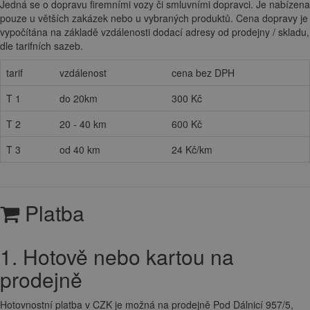
Jedná se o dopravu firemními vozy či smluvními dopravci. Je nabízena
pouze u větších zakázek nebo u vybraných produktů. Cena dopravy je
vypočítána na základě vzdálenosti dodací adresy od prodejny / skladu,
dle tarifních sazeb.
tarif
vzdálenost
cena bez DPH
T 1
do 20km
300 Kč
T 2
20 - 40 km
600 Kč
T 3
od 40 km
24 Kč/km
Platba
1. Hotově nebo kartou na
prodejně
Hotovnostní platba v CZK je možná na prodejně Pod Dálnicí 957/5,