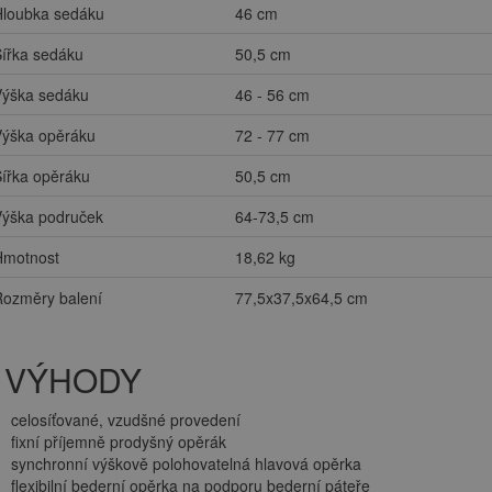
Hloubka sedáku
46 cm
ířka sedáku
50,5 cm
Výška sedáku
46 - 56 cm
Výška opěráku
72 - 77 cm
ířka opěráku
50,5 cm
Výška područek
64-73,5 cm
Hmotnost
18,62 kg
Rozměry balení
77,5x37,5x64,5 cm
VÝHODY
celosíťované, vzudšné provedení
fixní příjemně prodyšný opěrák
synchronní výškově polohovatelná hlavová opěrka
flexibilní bederní opěrka na podporu bederní páteře