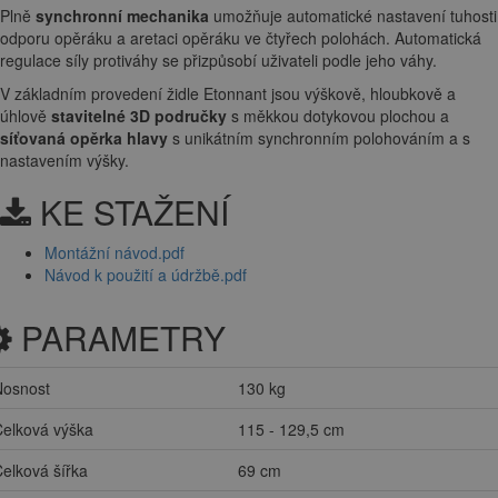
Plně
synchronní mechanika
umožňuje automatické nastavení tuhosti
odporu opěráku a aretaci opěráku ve čtyřech polohách. Automatická
regulace síly protiváhy se přizpůsobí uživateli podle jeho váhy.
V základním provedení židle Etonnant jsou výškově, hloubkově a
úhlově
stavitelné 3D područky
s měkkou dotykovou plochou a
síťovaná opěrka hlavy
s unikátním synchronním polohováním a s
nastavením výšky.
KE STAŽENÍ
Montážní návod.pdf
Návod k použití a údržbě.pdf
PARAMETRY
Nosnost
130 kg
elková výška
115 - 129,5 cm
elková šířka
69 cm