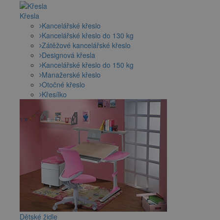
Křesla
Kancelářské křeslo
Kancelářské křeslo do 130 kg
Zátěžové kancelářské křeslo
Designová křesla
Kancelářské křeslo do 150 kg
Manažerské křeslo
Otočné křeslo
Křesílko
Dětské židle