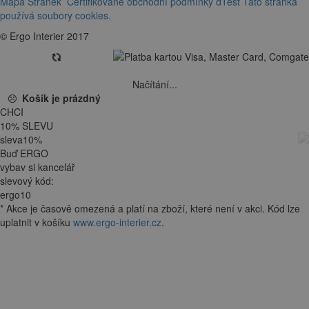
Mapa Stránek
Certifikované obchodní podmínky dTest
Tato stránka
používá soubory cookies.
© Ergo Interier 2017
Načítání...
Košík je prázdný
CHCI
10
%
SLEVU
sleva
10
%
Buď ERGO
vybav si kancelář
slevový kód:
ergo10
*
Akce je
časově omezená
a platí na zboží, které není v akci. Kód lze
uplatnit v košíku
www.ergo-interier.cz
.