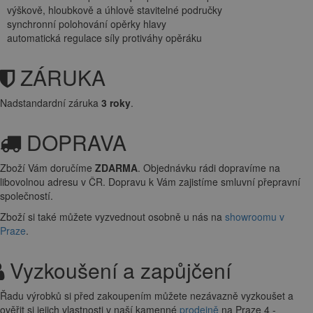
výškově, hloubkově a úhlově stavitelné područky
synchronní polohování opěrky hlavy
automatická regulace síly protiváhy opěráku
ZÁRUKA
Nadstandardní záruka
3 roky
.
DOPRAVA
Zboží Vám doručíme
ZDARMA
. Objednávku rádi dopravíme na
libovolnou adresu
v ČR. Dopravu k Vám zajistíme smluvní přepravní
společností.
Zboží si také můžete vyzvednout osobně u nás na
showroomu v
Praze
.
Vyzkoušení a zapůjčení
Řadu výrobků si před zakoupením můžete nezávazně vyzkoušet a
ověřit si jejich vlastnosti v naší kamenné
prodejně
na Praze 4 -