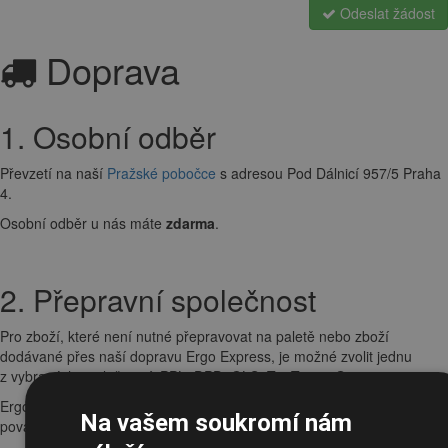
Odeslat žádost
Doprava
1. Osobní odběr
Převzetí na naší
Pražské pobočce
s adresou Pod Dálnicí 957/5 Praha
4.
Osobní odběr u nás máte
zdarma
.
2. Přepravní společnost
Pro zboží, které není nutné přepravovat na paletě nebo zboží
dodávané přes naší dopravu Ergo Express, je možné zvolit jednu
z vybraných společností: PPL, DPD, GLS, TopTrans, Geis.
Ergo-interier si vyhrazuje právo na změnu dopravce v závislosti na
Na vašem soukromí nám
povaze zboží a jeho rozměrech.