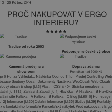
13 125 Kč bez DPH
PROČ NAKUPOVAT V ERGO
INTERIERU?
Tradice od roku 2003
Podporujeme české výrobce
Kamenná prodejna a
Doprava zdarma
showroom
Pro nákup nad 3000 Kč
go 0 Honza Vyhledat... Nástěnka Obchod Triton Prodej Controlling Web
ndexace Soubory Obsah Dokumenty Nástěnka WebObsah Web Obsah
bový obsah E-shop [id:3] Vlastní CSS E 404 Stránka nenalezena
tatní [id:1812] Záhlaví & Zápatí [id:4] Hlavička - A Hlavička - B Hlavička
ciální sítě Patička - A Patička - B Patička - C Blog [id:6010] Homepage
d:12] Informace [id:30] Ostatní informace [id:35] Služby [id:39] Kontakty
x u kontaktního formuláře Kancelářský nábytek Proč nakupovat v Ergo
terieru Hledání Mailové šablony [id:8] Úpravit bohatý text Patička - A