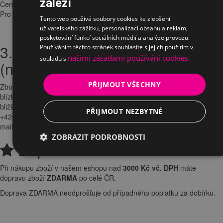
záleží
Cena dopravy činí
200 Kč
vč. DPH u objednávek do 3000 Kč s DPH .
Pro objednávky
nad 3000 Kč s DPH je doprava ZDARMA
.
Tento web používá soubory cookies ke zlepšení
uživatelského zážitku, personalizaci obsahu a reklam,
poskytování funkcí sociálních médií a analýze provozu.
3. Doprava na paletě
Používáním těchto stránek souhlasíte s jejich použitím v
našimi zásadami používání cookies.
souladu s
(nadrozměrné zboží)
PŘIJMOUT VŠECHNY
Zboží je přepravováno na paletě přepravcem DHL. V rámci Prahy a
blízkého okolí nabízíme vlastní dopravu s možností montáže. Pro
bližší informace a cenu nás neváhejte kontaktovat telefonicky na
PŘIJMOUT NEZBYTNÉ
+420 737 125 483 | +420 241 485 797 nebo nám zašlete dotaz e-
mailem na
obchod@ergo-interier.cz
ZOBRAZIT PODROBNOSTI
Doprava zdarma
Při nákupu zboží v našem eshopu nad
3000 Kč vč. DPH
máte
dopravu zboží
ZDARMA
po celé ČR.
Doprava ZDARMA neodprošťuje od případného poplatku za dobírku.