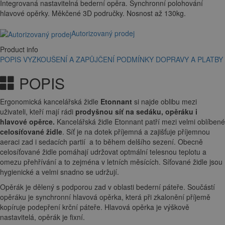
Integrovaná nastavitelná bederní opěra. Synchronní polohování
hlavové opěrky. Měkčené 3D područky. Nosnost až 130kg.
Autorizovaný prodej
Product info
POPIS
VYZKOUŠENÍ A ZAPŮJČENÍ
PODMÍNKY DOPRAVY A PLATBY
POPIS
Ergonomická kancelářská židle
Etonnant
si najde oblibu mezi
uživateli, kteří mají rádi
prodyšnou síť na sedáku, opěráku i
hlavové opěrce.
Kancelářská židle
Etonnant patří mezi velmi oblíbené
celosíťované židle
. Síť je na dotek příjemná a zajišťuje příjemnou
aeraci zad i sedacích partií a to během delšího sezení. Obecně
celosíťované židle pomáhají udržovat optmální telesnou teplotu a
omezu přehřívání a to zejména v letních měsících. Síťované židle jsou
hygienické a velmi snadno se udržují.
Opěrák je dělený s podporou zad v oblasti bederní páteře. Součástí
opěráku je synchronní hlavová opěrka, která při zkalonění příjemě
kopíruje podepření krční páteře. Hlavová opěrka je výškově
nastavitelá, opěrák je fixní.