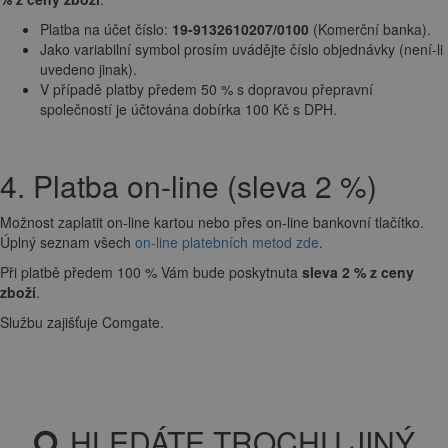
Platba na účet číslo:
19-9132610207/0100
(Komerční banka).
Jako variabilní symbol prosím uvádějte číslo objednávky (není-li
uvedeno jinak).
V případě platby předem 50 % s dopravou přepravní
společností je účtována dobírka 100 Kč s DPH.
4. Platba on-line (sleva 2 %)
Možnost zaplatit on-line kartou nebo přes on-line bankovní tlačítko.
Úplný seznam všech
on-line platebních metod zde
.
Při platbě předem 100 % Vám bude poskytnuta
sleva 2 % z ceny
zboží
.
Službu zajišťuje Comgate.
HLEDÁTE TROCHU JINÝ