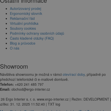
Ostatní informace
Autorizovaný prodej
Ergonomický slovník
Reklamační řád
Virtuální prohlídka
Soubory cookies
Podmínky ochrany osobních údajů
Často kladené otázky (FAQ)
Blog a průvodce
O nás
Showroom
Návštěva showroomu je možná v rámci
otevírací doby
, případně po
předchozí telefonické či e-mailové domluvě.
Telefon:
+420 241 485 797
Email:
obchod@ergo-interier.cz
 26 Ergo Interier s. r. o. www.ergo-interier.cz | Režim: DEVELOPMENT 
zítko: 31. 12. 2025 11:52:40 | TXT log