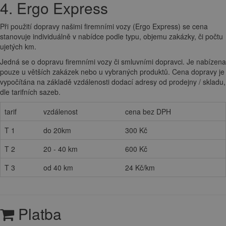
4. Ergo Express
Při použití dopravy našimi firemními vozy (Ergo Express) se cena
stanovuje individuálně v nabídce podle typu, objemu zakázky, či počtu
ujetých km.
Jedná se o dopravu firemními vozy či smluvními dopravci. Je nabízena
pouze u větších zakázek nebo u vybraných produktů. Cena dopravy je
vypočítána na základě vzdálenosti dodací adresy od prodejny / skladu,
dle tarifních sazeb.
tarif
vzdálenost
cena bez DPH
T 1
do 20km
300 Kč
T 2
20 - 40 km
600 Kč
T 3
od 40 km
24 Kč/km
Platba