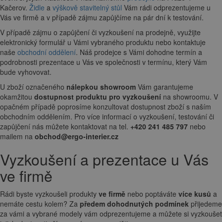
Kačerov.
Židle
a
výškově stavitelný stůl
Vám rádi odprezentujeme u
Vás ve firmě a v případě zájmu zapůjčíme na pár dní k testování.
V případě zájmu o zapůjčení či vyzkoušení na prodejně, využijte
elektronický formulář u Vámi vybraného produktu nebo kontaktuje
naše
obchodní oddělení
. Náš prodejce s Vámi dohodne termín a
podrobnosti prezentace u Vás ve společnosti v termínu, který Vám
bude vyhovovat.
U zboží označeného
nálepkou showroom
Vám garantujeme
okamžitou
dostupnost produktu pro vyzkoušení
na showroomu. V
opačném případě poprosíme konzultovat dostupnost zboží s naším
obchodním oddělením. Pro více informací o vyzkoušení, testování či
zapůjčení nás můžete kontaktovat na tel.
+420 241 485 797
nebo
mailem na
obchod@ergo-interier.cz
Vyzkoušení a prezentace u Vás
ve firmě
Rádi byste vyzkoušeli produkty
ve firmě
nebo poptáváte
více kusů
a
nemáte cestu kolem? Za
předem dohodnutých podmínek
přijedeme
za vámi a vybrané modely vám odprezentujeme a můžete si vyzkoušet