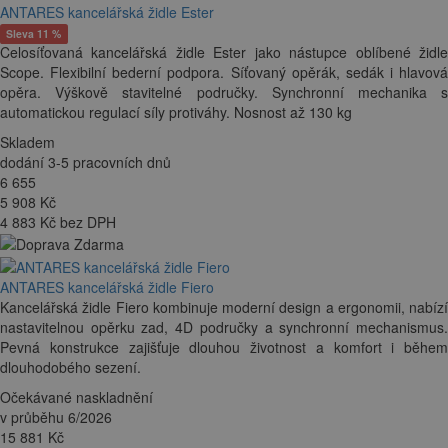
ANTARES kancelářská židle Ester
Sleva 11 %
Celosíťovaná kancelářská židle Ester jako nástupce oblíbené židle
Scope. Flexibilní bederní podpora. Síťovaný opěrák, sedák i hlavová
opěra. Výškově stavitelné područky. Synchronní mechanika s
automatickou regulací síly protiváhy. Nosnost až 130 kg
Skladem
dodání 3-5 pracovních dnů
6 655
5 908
Kč
4 883 Kč bez DPH
ANTARES kancelářská židle Fiero
Kancelářská židle Fiero kombinuje moderní design a ergonomii, nabízí
nastavitelnou opěrku zad, 4D područky a synchronní mechanismus.
Pevná konstrukce zajišťuje dlouhou životnost a komfort i během
dlouhodobého sezení.
Očekávané naskladnění
v průběhu 6/2026
15 881
Kč