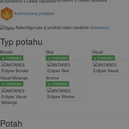
Vyrobeno v České republice
Autorizovaný prodejce
Nakonfigurujte si produkt nebo navštivte
showroom
Typ potahu
Bondai
Skai
Visual
VYBRÁNO
VYBRÁNO
VYBRÁNO
Visual Melange
Xtreme
VYBRÁNO
VYBRÁNO
Potah