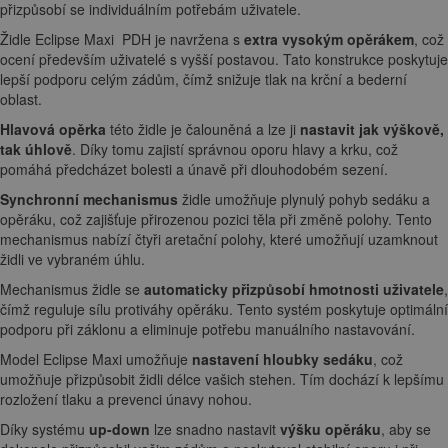
přizpůsobí se individuálním potřebám uživatele.
Židle Eclipse Maxi PDH je navržena s
extra vysokým opěrákem
, což
ocení především uživatelé s vyšší postavou. Tato konstrukce poskytuje
lepší podporu celým zádům, čímž snižuje tlak na krční a bederní
oblast.
Hlavová opěrka
této židle je čalouněná a lze ji
nastavit jak výškově,
tak úhlově
. Díky tomu zajistí správnou oporu hlavy a krku, což
pomáhá předcházet bolesti a únavě při dlouhodobém sezení.
Synchronní mechanismus
židle umožňuje plynulý pohyb sedáku a
opěráku, což zajišťuje přirozenou pozici těla při změně polohy. Tento
mechanismus nabízí čtyři aretační polohy, které umožňují uzamknout
židli ve vybraném úhlu.
Mechanismus židle se
automaticky přizpůsobí hmotnosti uživatele
,
čímž reguluje sílu protiváhy opěráku. Tento systém poskytuje optimální
podporu při záklonu a eliminuje potřebu manuálního nastavování.
Model Eclipse Maxi umožňuje
nastavení hloubky sedáku
, což
umožňuje přizpůsobit židli délce vašich stehen. Tím dochází k lepšímu
rozložení tlaku a prevenci únavy nohou.
Díky systému
up-down
lze snadno nastavit
výšku opěráku
, aby se