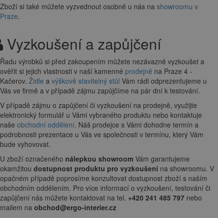
Zboží si také můžete vyzvednout osobně u nás na
showroomu v
Praze
.
Vyzkoušení a zapůjčení
Řadu výrobků si před zakoupením můžete nezávazně vyzkoušet a
ověřit si jejich vlastnosti v naší kamenné
prodejně
na Praze 4 -
Kačerov.
Židle
a
výškově stavitelný stůl
Vám rádi odprezentujeme u
Vás ve firmě a v případě zájmu zapůjčíme na pár dní k testování.
V případě zájmu o zapůjčení či vyzkoušení na prodejně, využijte
elektronický formulář u Vámi vybraného produktu nebo kontaktuje
naše
obchodní oddělení
. Náš prodejce s Vámi dohodne termín a
podrobnosti prezentace u Vás ve společnosti v termínu, který Vám
bude vyhovovat.
U zboží označeného
nálepkou showroom
Vám garantujeme
okamžitou
dostupnost produktu pro vyzkoušení
na showroomu. V
opačném případě poprosíme konzultovat dostupnost zboží s naším
obchodním oddělením. Pro více informací o vyzkoušení, testování či
zapůjčení nás můžete kontaktovat na tel.
+420 241 485 797
nebo
mailem na
obchod@ergo-interier.cz