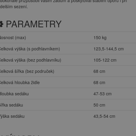
dokonale přizpůsobil vašim zádům a poskytoval stabilní oporu i při
delším sezení.
PARAMETRY
Nosnost (max)
150 kg
elková výška (s podhlavníkem)
123,5-144,5 cm
elková výška (bez podhlavníku)
105-122 cm
elková šířka (bez područek)
68 cm
elková hloubka židle
68 cm
Hloubka sedáku
47-53 cm
ířka sedáku
50 cm
Výška sedáku
43,5-54 cm