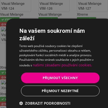
Visual Melange
Visual Melange
Xtreme
VYBRÁNO
VYBRÁNO
VYBRÁNO
NELZE
NELZE
NELZE
Na vašem soukromí nám
záleží
Xtreme
Xtreme
Tento web používá soubory cookies ke zlepšení
VYBRÁNO
VYBRÁNO
uživatelského zážitku, personalizaci obsahu a reklam,
NELZE
NELZE
poskytování funkcí sociálních médií a analýze provozu.
Používáním těchto stránek souhlasíte s jejich použitím v
našimi zásadami používání cookies.
souladu s
Xtreme
Xtreme
Xtreme
VYBRÁNO
VYBRÁNO
VYBRÁNO
PŘIJMOUT VŠECHNY
NELZE
NELZE
NELZE
PŘIJMOUT NEZBYTNÉ
Xtreme
Xtreme
Xtreme
VYBRÁNO
VYBRÁNO
VYBRÁNO
ZOBRAZIT PODROBNOSTI
NELZE
NELZE
NELZE