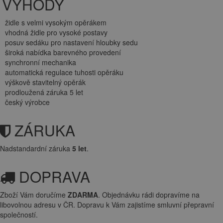
VÝHODY
židle s velmi vysokým opěrákem
vhodná židle pro vysoké postavy
posuv sedáku pro nastavení hloubky sedu
široká nabídka barevného provedení
synchronní mechanika
automatická regulace tuhosti opěráku
výškově stavitelný opěrák
prodloužená záruka 5 let
český výrobce
ZÁRUKA
Nadstandardní záruka
5 let
.
DOPRAVA
Zboží Vám doručíme
ZDARMA
. Objednávku rádi dopravíme na
libovolnou adresu
v ČR. Dopravu k Vám zajistíme smluvní přepravní
společností.