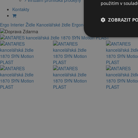
použitím v soula
Kontakty
ZOBRAZIT P
Ergo Interier
Židle
Kancelářské židle
Ergonomické židle
Židle k PC
Čal