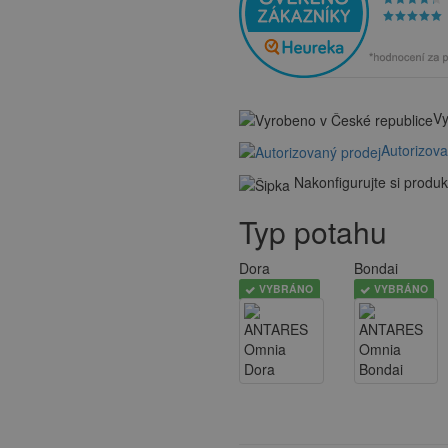
Vy
Autorizov
Nakonfigurujte si produk
Typ potahu
Dora
Bondai
VYBRÁNO
VYBRÁNO