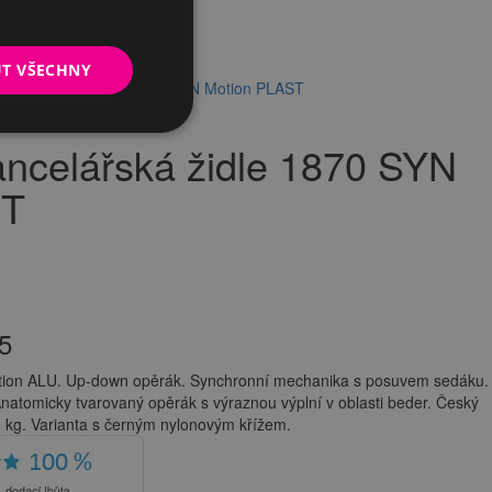
UT VŠECHNY
kancelářská židle 1870 SYN Motion PLAST
celářská židle 1870 SYN
ST
5
tion ALU. Up-down opěrák. Synchronní mechanika s posuvem sedáku.
natomicky tvarovaný opěrák s výraznou výplní v oblasti beder. Český
 kg. Varianta s černým nylonovým křížem.