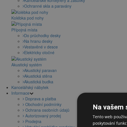
Kancelářské kontejnery a zásuvky
Ochranné skla a paravány
Kolébka pod nohy
Přípojná místa
Do průchodky desky
Na hranu desky
Vestavěné v desce
Elektricky otočné
Akustický systém
Akustický paravan
Akustická stěna
Akustická budka
Kancelářský nábytek
Informace
Doprava a platba
Obchodní podmínky
Na vašem 
Ochrana osobních údajů
Autorizovaný prodej
Tento web používá
Prodejna
poskytování funkcí
Virtuální prohlídka prodejny