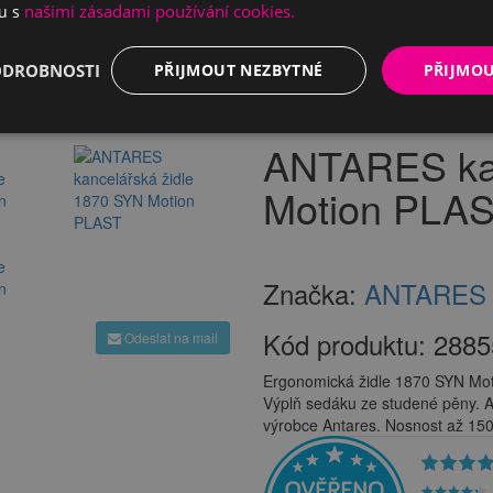
našimi zásadami používání cookies.
du s
ODROBNOSTI
PŘIJMOUT NEZBYTNÉ
PŘIJMO
ouněné židle
Kancelářské židle na dlouhé sezení
Black Friday
ANTARES 
ANTARES kan
Motion PLA
Značka:
ANTARES
Kód produktu:
2885
Odeslat na mail
Ergonomická židle 1870 SYN Mo
Výplň sedáku ze studené pěny. A
výrobce Antares. Nosnost až 150