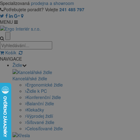
Specializovaná
prodejna a showroom
Potřebujete poradit? Volejte
241 485 797
MENU
Košík
NAVIGACE
Židle
Kancelářské židle
Ergonomické židle
Židle k PC
Konferenční židle
Balanční židle
Klekačky
Výprodej židlí
Síťované židle
Celosíťované židle