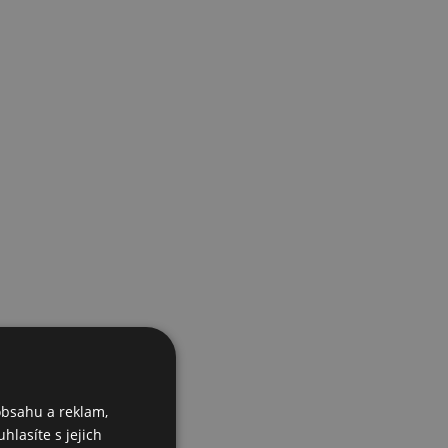
obsahu a reklam,
hlasíte s jejich