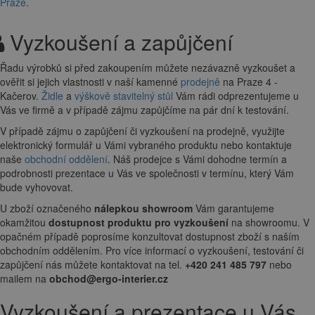
Praze
.
Vyzkoušení a zapůjčení
Řadu výrobků si před zakoupením můžete nezávazně vyzkoušet a
ověřit si jejich vlastnosti v naší kamenné
prodejně
na Praze 4 -
Kačerov.
Židle
a
výškově stavitelný stůl
Vám rádi odprezentujeme u
Vás ve firmě a v případě zájmu zapůjčíme na pár dní k testování.
V případě zájmu o zapůjčení či vyzkoušení na prodejně, využijte
elektronický formulář u Vámi vybraného produktu nebo kontaktuje
naše
obchodní oddělení
. Náš prodejce s Vámi dohodne termín a
podrobnosti prezentace u Vás ve společnosti v termínu, který Vám
bude vyhovovat.
U zboží označeného
nálepkou showroom
Vám garantujeme
okamžitou
dostupnost produktu pro vyzkoušení
na showroomu. V
opačném případě poprosíme konzultovat dostupnost zboží s naším
obchodním oddělením. Pro více informací o vyzkoušení, testování či
zapůjčení nás můžete kontaktovat na tel.
+420 241 485 797
nebo
mailem na
obchod@ergo-interier.cz
Vyzkoušení a prezentace u Vás