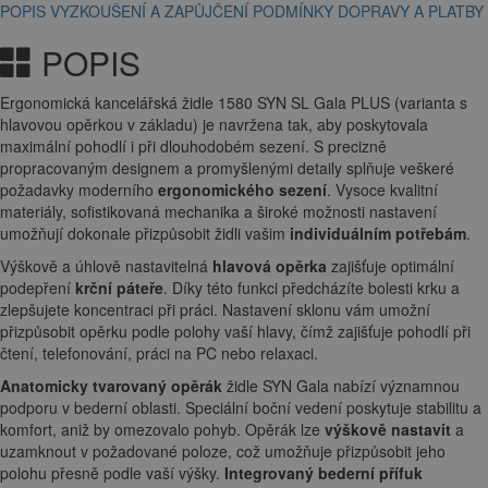
POPIS
VYZKOUŠENÍ A ZAPŮJČENÍ
PODMÍNKY DOPRAVY A PLATBY
POPIS
Ergonomická kancelářská židle 1580 SYN SL Gala PLUS (varianta s
hlavovou opěrkou v základu) je navržena tak, aby poskytovala
maximální pohodlí i při dlouhodobém sezení. S precizně
propracovaným designem a promyšlenými detaily splňuje veškeré
požadavky moderního
ergonomického sezení
. Vysoce kvalitní
materiály, sofistikovaná mechanika a široké možnosti nastavení
umožňují dokonale přizpůsobit židli vašim
individuálním potřebám
.
Výškově a úhlově nastavitelná
hlavová opěrka
zajišťuje optimální
podepření
krční páteře
. Díky této funkci předcházíte bolesti krku a
zlepšujete koncentraci při práci. Nastavení sklonu vám umožní
přizpůsobit opěrku podle polohy vaší hlavy, čímž zajišťuje pohodlí při
čtení, telefonování, práci na PC nebo relaxaci.
Anatomicky tvarovaný opěrák
židle SYN Gala nabízí významnou
podporu v bederní oblasti. Speciální boční vedení poskytuje stabilitu a
komfort, aniž by omezovalo pohyb. Opěrák lze
výškově nastavit
a
uzamknout v požadované poloze, což umožňuje přizpůsobit jeho
polohu přesně podle vaší výšky.
Integrovaný bederní přífuk