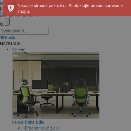
Něco se strašně pokazilo... Kontaktujte prosím správce e-
MENU
shopu.
Košík
NAVIGACE
Židle
Kancelářské židle
Ergonomické židle