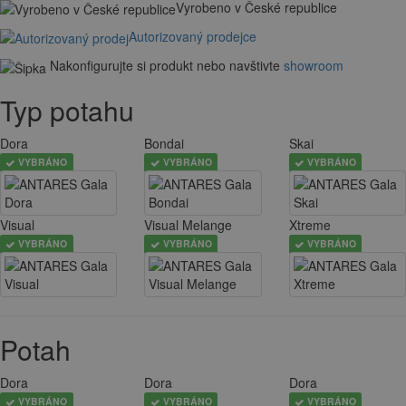
Vyrobeno v České republice
Autorizovaný prodejce
Nakonfigurujte si produkt nebo navštivte
showroom
Typ potahu
Dora
Bondai
Skai
VYBRÁNO
VYBRÁNO
VYBRÁNO
Visual
Visual Melange
Xtreme
VYBRÁNO
VYBRÁNO
VYBRÁNO
Potah
Dora
Dora
Dora
VYBRÁNO
VYBRÁNO
VYBRÁNO