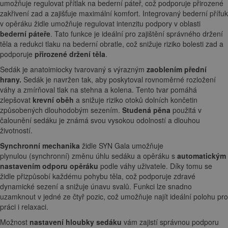
umožňuje regulovat přítlak na bederní páteř, což podporuje přirozené
zakřivení zad a zajišťuje maximální komfort. Integrovaný bederní přífuk
v opěráku židle umožňuje regulovat intenzitu podpory v oblasti
bederní páteře
. Tato funkce je ideální pro zajištění správného držení
těla a redukci tlaku na bederní obratle, což snižuje riziko bolesti zad a
podporuje
přirozené držení těla
.
Sedák je anatoimiocky tvarovaný s výrazným
zaoblením přední
hrany.
Sedák je navržen tak, aby poskytoval rovnoměrné rozložení
váhy a zmírňoval tlak na stehna a kolena. Tento tvar pomáhá
zlepšovat
krevní oběh
a snižuje riziko otoků dolních končetin
způsobených dlouhodobým sezením.
Studená pěna
použitá v
čalounění sedáku je známá svou vysokou odolností a dlouhou
životností.
Synchronní mechanika
židle SYN Gala umožňuje
plynulou (synchronní) změnu úhlu sedáku a opěráku s
automatickým
nastavením odporu opěráku
podle váhy uživatele. Díky tomu se
židle přizpůsobí každému pohybu těla, což podporuje zdravé
dynamické sezení a snižuje únavu svalů. Funkci lze snadno
uzamknout v jedné ze čtyř pozic, což umožňuje najít ideální polohu pro
práci i relaxaci.
Možnost
nastavení hloubky sedáku
vám zajistí správnou podporu