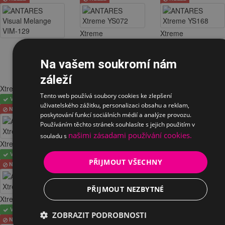
Xtreme
Xtreme
VYBRÁNO
VYBRÁNO
NELZE
NELZE
Na vašem soukromí nám
záleží
Xtreme
Xtreme
Xtreme
Tento web používá soubory cookies ke zlepšení
VYBRÁNO
VYBRÁNO
VYBRÁNO
uživatelského zážitku, personalizaci obsahu a reklam,
NELZE
NELZE
NELZE
poskytování funkcí sociálních médií a analýze provozu.
Používáním těchto stránek souhlasíte s jejich použitím v
našimi zásadami používání cookies.
souladu s
Xtreme
Xtreme
Xtreme
VYBRÁNO
VYBRÁNO
VYBRÁNO
PŘIJMOUT VŠECHNY
NELZE
NELZE
NELZE
PŘIJMOUT NEZBYTNÉ
Xtreme
Xtreme
Xtreme
VYBRÁNO
VYBRÁNO
VYBRÁNO
ZOBRAZIT PODROBNOSTI
NELZE
NELZE
NELZE