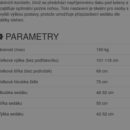
dolních končetin, čímž se předchází nepříjemnému tlaku pod koleny a
zajišťuje optimální pozice nohou. Toto nastavení je ideální pro osoby s
vyšší výškou postavy, protože umožňuje přizpůsobení sedáku dle
délky stehen.
PARAMETRY
Nosnost (max)
150 kg
elková výška (bez podhlavníku)
101-116 cm
elková šířka (bez područek)
69 cm
elková hloubka židle
70 cm
Hloubka sedáku
46-52 cm
ířka sedáku
50 cm
Výška sedáku
42-52 cm