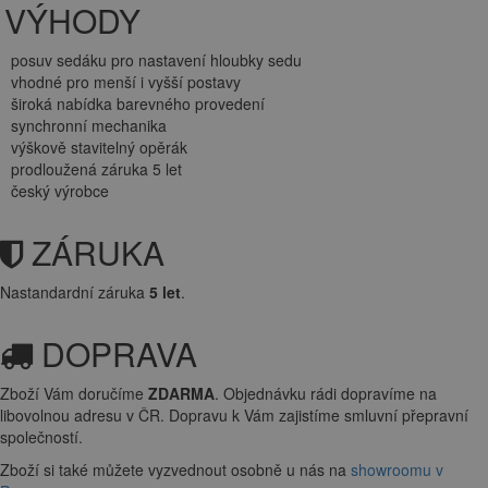
VÝHODY
posuv sedáku pro nastavení hloubky sedu
vhodné pro menší i vyšší postavy
široká nabídka barevného provedení
synchronní mechanika
výškově stavitelný opěrák
prodloužená záruka 5 let
český výrobce
ZÁRUKA
Nastandardní záruka
5 let
.
DOPRAVA
Zboží Vám doručíme
ZDARMA
. Objednávku rádi dopravíme na
libovolnou adresu
v ČR. Dopravu k Vám zajistíme smluvní přepravní
společností.
Zboží si také můžete vyzvednout osobně u nás na
showroomu v