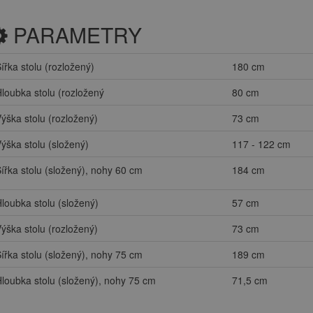
PARAMETRY
ířka stolu (rozložený)
180 cm
loubka stolu (rozložený
80 cm
ýška stolu (rozložený)
73 cm
ýška stolu (složený)
117 - 122 cm
ířka stolu (složený), nohy 60 cm
184 cm
loubka stolu (složený)
57 cm
ýška stolu (rozložený)
73 cm
ířka stolu (složený), nohy 75 cm
189 cm
loubka stolu (složený), nohy 75 cm
71,5 cm