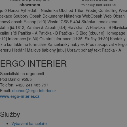
showroom
Pro nákup nad 3000 Kč
go 0 Honza Vyhledat... Nástěnka Obchod Triton Prodej Controlling Web
ndexace Soubory Obsah Dokumenty Nástěnka WebObsah Web Obsah
bový obsah E-shop [id:3] Vlastní CSS E 404 Stránka nenalezena
tatní [id:1812] Záhlaví & Zápatí [id:4] Hlavička - A Hlavička - B Hlavička
ciální sítě Patička - A Patička - B Patička - C Blog [id:6010] Homepage
d:12] Informace [id:30] Ostatní informace [id:35] Služby [id:39] Kontakty
x u kontaktního formuláře Kancelářský nábytek Proč nakupovat v Ergo
terieru Hledání Mailové šablony [id:8] Úpravit bohatý text Patička - A
ERGO INTERIER
Specialisté na ergonomii
Pod Dálnicí 959/5
Telefon: +420 241 485 797
Email:
obchod@ergo-interier.cz
www.ergo-interier.cz
Služby
Vybavení kanceláře