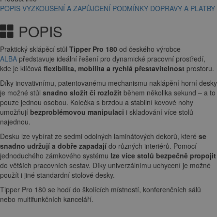
POPIS
VYZKOUŠENÍ A ZAPŮJČENÍ
PODMÍNKY DOPRAVY A PLATBY
POPIS
Praktický sklápěcí stůl
Tipper Pro 180
od českého výrobce
ALBA
představuje ideální řešení pro dynamické pracovní prostředí,
kde je klíčová
flexibilita, mobilita a rychlá přestavitelnost
prostoru.
Díky inovativnímu, patentovanému mechanismu naklápění horní desky
je možné stůl
snadno složit či rozložit
během několika sekund – a to
pouze jednou osobou. Kolečka s brzdou a stabilní kovové nohy
umožňují
bezproblémovou manipulaci
i skladování více stolů
najednou.
Desku lze vybírat ze sedmi odolných laminátových dekorů, které
se
snadno udržují a dobře zapadají
do různých interiérů. Pomocí
jednoduchého zámkového systému
lze více stolů bezpečně propojit
do větších pracovních sestav. Díky univerzálnímu uchycení je možné
použít i jiné standardní stolové desky.
Tipper Pro 180 se hodí do školících místností, konferenčních sálů
nebo multifunkčních kanceláří.