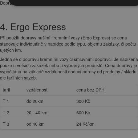
Doprava ZDARMA neodprošťuje od případného poplatku za dobírku.
4. Ergo Express
Při použití dopravy našimi firemními vozy (Ergo Express) se cena
stanovuje individuálně v nabídce podle typu, objemu zakázky, či počtu
ujetých km.
Jedná se o dopravu firemními vozy či smluvními dopravci. Je nabízena
pouze u větších zakázek nebo u vybraných produktů. Cena dopravy je
vypočítána na základě vzdálenosti dodací adresy od prodejny / skladu,
dle tarifních sazeb.
tarif
vzdálenost
cena bez DPH
T 1
do 20km
300 Kč
T 2
20 - 40 km
600 Kč
T 3
od 40 km
24 Kč/km