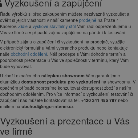
Vyzkoušení a zapůjčení
Řadu výrobků si před zakoupením můžete nezávazně vyzkoušet a
ověřit si jejich vlastnosti v naší kamenné
prodejně
na Praze 4 -
Kačerov.
Židle
a
výškově stavitelný stůl
Vám rádi odprezentujeme u
Vás ve firmě a v případě zájmu zapůjčíme na pár dní k testování.
V případě zájmu o zapůjčení či vyzkoušení na prodejně, využijte
elektronický formulář u Vámi vybraného produktu nebo kontaktuje
naše
obchodní oddělení
. Náš prodejce s Vámi dohodne termín a
podrobnosti prezentace u Vás ve společnosti v termínu, který Vám
bude vyhovovat.
U zboží označeného
nálepkou showroom
Vám garantujeme
okamžitou
dostupnost produktu pro vyzkoušení
na showroomu. V
opačném případě poprosíme konzultovat dostupnost zboží s naším
obchodním oddělením. Pro více informací o vyzkoušení, testování či
zapůjčení nás můžete kontaktovat na tel.
+420 241 485 797
nebo
mailem na
obchod@ergo-interier.cz
Vyzkoušení a prezentace u Vás
ve firmě