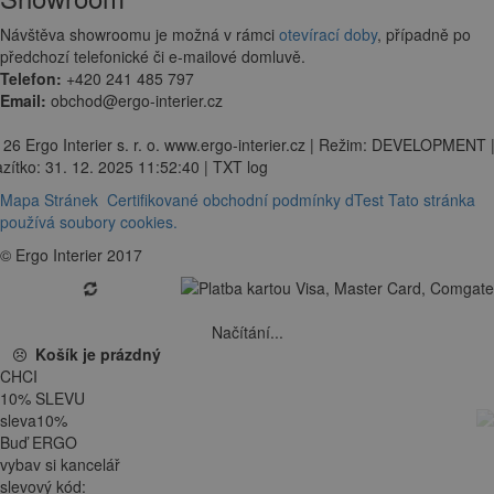
Návštěva showroomu je možná v rámci
otevírací doby
, případně po
předchozí telefonické či e-mailové domluvě.
Telefon:
+420 241 485 797
Email:
obchod@ergo-interier.cz
 26 Ergo Interier s. r. o. www.ergo-interier.cz | Režim: DEVELOPMENT 
zítko: 31. 12. 2025 11:52:40 | TXT log
Mapa Stránek
Certifikované obchodní podmínky dTest
Tato stránka
používá soubory cookies.
© Ergo Interier 2017
Načítání...
Košík je prázdný
CHCI
10
%
SLEVU
sleva
10
%
Buď ERGO
vybav si kancelář
slevový kód: