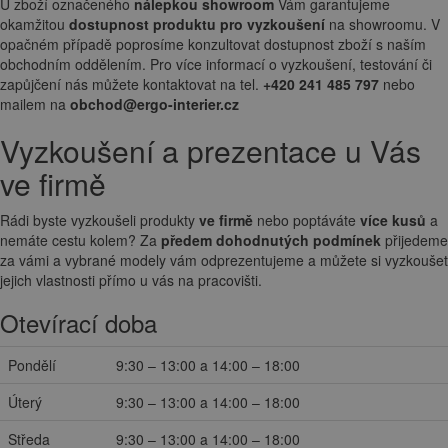
U zboží označeného
nálepkou showroom
Vám garantujeme
okamžitou
dostupnost produktu pro vyzkoušení
na showroomu. V
opačném případě poprosíme konzultovat dostupnost zboží s naším
obchodním oddělením. Pro více informací o vyzkoušení, testování či
zapůjčení nás můžete kontaktovat na tel.
+420 241 485 797
nebo
mailem na
obchod@ergo-interier.cz
Vyzkoušení a prezentace u Vás
ve firmě
Rádi byste vyzkoušeli produkty
ve firmě
nebo poptáváte
více kusů
a
nemáte cestu kolem? Za
předem dohodnutých podmínek
přijedeme
za vámi a vybrané modely vám odprezentujeme a můžete si vyzkoušet
jejich vlastnosti přímo u vás na pracovišti.
Otevírací doba
Pondělí
9:30 – 13:00 a 14:00 – 18:00
Úterý
9:30 – 13:00 a 14:00 – 18:00
Středa
9:30 – 13:00 a 14:00 – 18:00