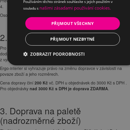
Převzetí na naší
Pražské pobočce
s adresou Pod Dálnicí 957/5 Praha
Používáním těchto stránek souhlasíte s jejich použitím v
4.
našimi zásadami používání cookies.
souladu s
Osobní odběr u nás máte
zdarma
.
PŘIJMOUT VŠECHNY
2. Přepravní společnost
PŘIJMOUT NEZBYTNÉ
Pro zboží, které není nutné přepravovat na paletě nebo zboží
dodávané přes naší dopravu Ergo Express, je možné zvolit jednu
ZOBRAZIT PODROBNOSTI
z vybraných společností: PPL, DPD, GLS, TopTrans, Geis.
Ergo-interier si vyhrazuje právo na změnu dopravce v závislosti na
povaze zboží a jeho rozměrech.
Cena dopravy činí
200 Kč
vč. DPH u objednávek do 3000 Kč s DPH .
Pro objednávky
nad 3000 Kč s DPH je doprava ZDARMA
.
3. Doprava na paletě
(nadrozměrné zboží)