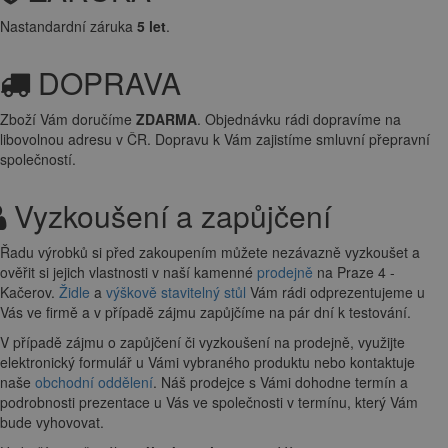
Nastandardní záruka
5 let
.
DOPRAVA
Zboží Vám doručíme
ZDARMA
. Objednávku rádi dopravíme na
libovolnou adresu
v ČR. Dopravu k Vám zajistíme smluvní přepravní
společností.
Vyzkoušení a zapůjčení
Řadu výrobků si před zakoupením můžete nezávazně vyzkoušet a
ověřit si jejich vlastnosti v naší kamenné
prodejně
na Praze 4 -
Kačerov.
Židle
a
výškově stavitelný stůl
Vám rádi odprezentujeme u
Vás ve firmě a v případě zájmu zapůjčíme na pár dní k testování.
V případě zájmu o zapůjčení či vyzkoušení na prodejně, využijte
elektronický formulář u Vámi vybraného produktu nebo kontaktuje
naše
obchodní oddělení
. Náš prodejce s Vámi dohodne termín a
podrobnosti prezentace u Vás ve společnosti v termínu, který Vám
bude vyhovovat.