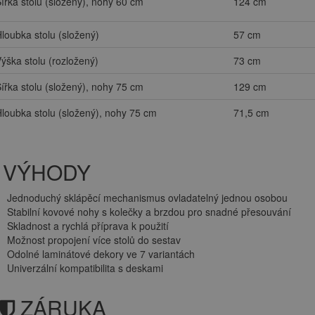
ířka stolu (složený), nohy 60 cm
124 cm
loubka stolu (složený)
57 cm
ýška stolu (rozložený)
73 cm
ířka stolu (složený), nohy 75 cm
129 cm
loubka stolu (složený), nohy 75 cm
71,5 cm
VÝHODY
Jednoduchý sklápěcí mechanismus ovladatelný jednou osobou
Stabilní kovové nohy s kolečky a brzdou pro snadné přesouvání
Skladnost a rychlá příprava k použití
Možnost propojení více stolů do sestav
Odolné laminátové dekory ve 7 variantách
Univerzální kompatibilita s deskami
ZÁRUKA