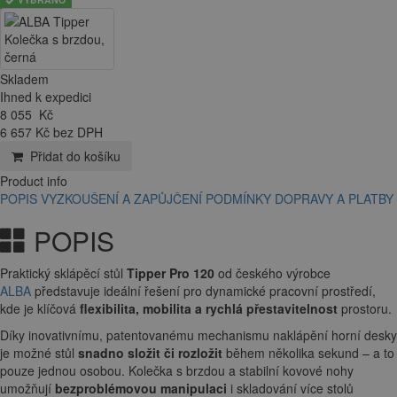
VYBRÁNO
Skladem
Ihned k expedici
8 055
Kč
6 657 Kč bez DPH
Přidat do košíku
Product info
POPIS
VYZKOUŠENÍ A ZAPŮJČENÍ
PODMÍNKY DOPRAVY A PLATBY
POPIS
Praktický sklápěcí stůl
Tipper Pro 120
od českého výrobce
ALBA
představuje ideální řešení pro dynamické pracovní prostředí,
kde je klíčová
flexibilita, mobilita a rychlá přestavitelnost
prostoru.
Díky inovativnímu, patentovanému mechanismu naklápění horní desky
je možné stůl
snadno složit či rozložit
během několika sekund – a to
pouze jednou osobou. Kolečka s brzdou a stabilní kovové nohy
umožňují
bezproblémovou manipulaci
i skladování více stolů