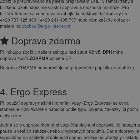
Zboží je přepravováno na paletě přepravcem DHL. V rámci Prahy a
blízkého okolí nabízíme vlastní dopravu s možností montáže. Pro
bližší informace a cenu nás neváhejte kontaktovat telefonicky na
+420 737 125 483 | +420 241 485 797 nebo nám zašlete dotaz e-
mailem na
obchod@ergo-interier.cz
Doprava zdarma
Při nákupu zboží v našem eshopu nad
3000 Kč vč. DPH
máte
dopravu zboží
ZDARMA
po celé ČR.
Doprava ZDARMA neodprošťuje od případného poplatku za dobírku.
4. Ergo Express
Při použití dopravy našimi firemními vozy (Ergo Express) se cena
stanovuje individuálně v nabídce podle typu, objemu zakázky, či počtu
ujetých km.
Jedná se o dopravu firemními vozy či smluvními dopravci. Je nabízena
pouze u větších zakázek nebo u vybraných produktů. Cena dopravy je
vypočítána na základě vzdálenosti dodací adresy od prodejny / skladu,