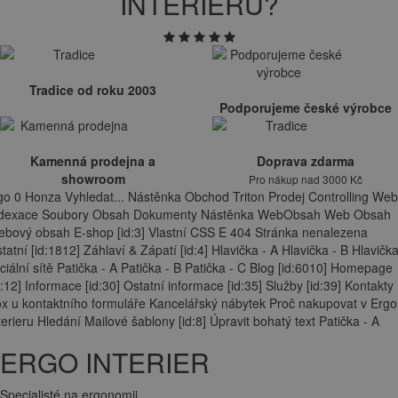
INTERIERU?
Tradice od roku 2003
Podporujeme české výrobce
Kamenná prodejna a
Doprava zdarma
showroom
Pro nákup nad 3000 Kč
go 0 Honza Vyhledat... Nástěnka Obchod Triton Prodej Controlling Web
ndexace Soubory Obsah Dokumenty Nástěnka WebObsah Web Obsah
bový obsah E-shop [id:3] Vlastní CSS E 404 Stránka nenalezena
tatní [id:1812] Záhlaví & Zápatí [id:4] Hlavička - A Hlavička - B Hlavička
ciální sítě Patička - A Patička - B Patička - C Blog [id:6010] Homepage
d:12] Informace [id:30] Ostatní informace [id:35] Služby [id:39] Kontakty
x u kontaktního formuláře Kancelářský nábytek Proč nakupovat v Ergo
terieru Hledání Mailové šablony [id:8] Úpravit bohatý text Patička - A
ERGO INTERIER
Specialisté na ergonomii