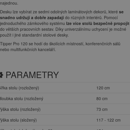
najednou.
Desku lze vybírat ze sedmi odolných laminátových dekorů, které
se
snadno udržují a dobře zapadají
do různých interiérů. Pomocí
jednoduchého zámkového systému
lze více stolů bezpečně propojit
do větších pracovních sestav. Díky univerzálnímu uchycení je možné
použít i jiné standardní stolové desky.
Tipper Pro 120 se hodí do školících místností, konferenčních sálů
nebo multifunkčních kanceláří.
PARAMETRY
ířka stolu (rozložený)
120 cm
loubka stolu (rozložený
80 cm
ýška stolu (rozložený)
73 cm
ýška stolu (složený)
117 - 122 cm