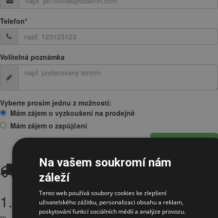
Telefon
*
Volitelná poznámka
Vyberte prosím jednu z možností:
Mám zájem o vyzkoušení na prodejně
Mám zájem o zapůjčení
Odeslat žádost
Na vašem soukromí nám
Doprava
záleží
Tento web používá soubory cookies ke zlepšení
1. Osobní odběr
uživatelského zážitku, personalizaci obsahu a reklam,
poskytování funkcí sociálních médií a analýze provozu.