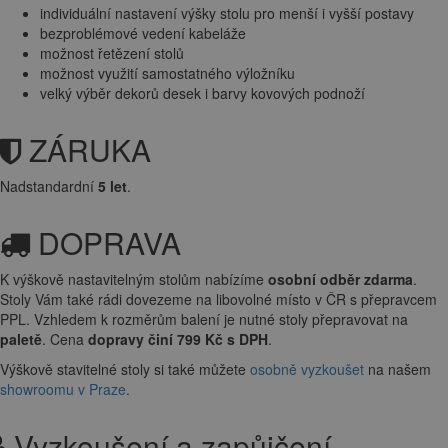
individuální nastavení výšky stolu pro menší i vyšší postavy
bezproblémové vedení kabeláže
možnost řetězení stolů
možnost využití samostatného výložníku
velký výběr dekorů desek i barvy kovových podnoží
ZÁRUKA
Nadstandardní
5 let
.
DOPRAVA
K výškově nastavitelným stolům nabízíme
osobní odběr zdarma
.
Stoly Vám také rádi dovezeme na libovolné místo v ČR s přepravcem
PPL. Vzhledem k rozměrům balení je nutné stoly přepravovat na
paletě
. Cena
dopravy činí 799 Kč s DPH
.
Výškově stavitelné stoly si také můžete
osobně vyzkoušet
na našem
showroomu v Praze
.
Vyzkoušení a zapůjčení