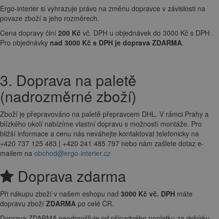
Ergo-interier si vyhrazuje právo na změnu dopravce v závislosti na
povaze zboží a jeho rozměrech.
Cena dopravy činí
200 Kč
vč. DPH u objednávek do 3000 Kč s DPH .
Pro objednávky
nad 3000 Kč s DPH je doprava ZDARMA
.
3. Doprava na paletě
(nadrozměrné zboží)
Zboží je přepravováno na paletě přepravcem DHL. V rámci Prahy a
blízkého okolí nabízíme vlastní dopravu s možností montáže. Pro
bližší informace a cenu nás neváhejte kontaktovat telefonicky na
+420 737 125 483 | +420 241 485 797 nebo nám zašlete dotaz e-
mailem na
obchod@ergo-interier.cz
Doprava zdarma
Při nákupu zboží v našem eshopu nad
3000 Kč vč. DPH
máte
dopravu zboží
ZDARMA
po celé ČR.
Doprava ZDARMA neodprošťuje od případného poplatku za dobírku.