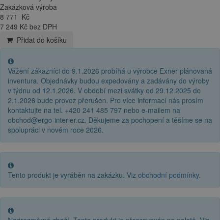
Zakázková výroba
8 771
Kč
7 249 Kč bez DPH
Přidat do košíku
Vážení zákazníci do 9.1.2026 probíhá u výrobce Exner plánovaná
inventura. Objednávky budou expedovány a zadávány do výroby
v týdnu od 12.1.2026. V období mezi svátky od 29.12.2025 do
2.1.2026 bude provoz přerušen. Pro více informací nás prosím
kontaktujte na tel. +420 241 485 797 nebo e-mailem na
obchod@ergo-interier.cz. Děkujeme za pochopení a těšíme se na
spolupráci v novém roce 2026.
Tento produkt je vyráběn na zakázku. Viz
obchodní podmínky
.
Nadrozměrné zboží. Tento produkt je přepravován na paletě. Viz