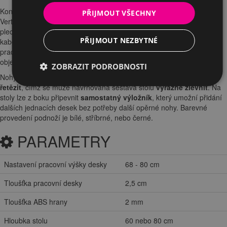
Konstrukce stolů umožňuje bezproblémové
vedení kabeláže
.
PŘIJMOUT VŠECHNY
Vertikálně se kabely vedou bokem nohy, kde jsou chráněny tvarovým
plechem, který dotváří kompaktní tvar podnoží. Horizontálně se vede
PŘIJMOUT NEZBYTNÉ
kabeláž
teleskopickým elektrokanálem
, který je umístěn pod
pracovní deskou. Kabelové průchodky, nejsou součástí stolu a
objednávají se zvlášť, jejich
umístění je dle požadavku uživatele
.
ZOBRAZIT PODROBNOSTI
Nohy stolů jsou konstruovány tak, aby
umožňovali sestavy stolů
řetězit
, čímž se může navrhovaná sestava stolů
výrazně zlevnit
. Na
stoly lze z boku připevnit
samostatný výložník
, který umožní přidání
dalších jednacích desek bez potřeby další opěrné nohy. Barevné
provedení podnoží je bílé, stříbrné, nebo černé.
PARAMETRY
Nastavení pracovní výšky desky
68 - 80 cm
Tloušťka pracovní desky
2,5 cm
Tloušťka ABS hrany
2 mm
Hloubka stolu
60 nebo 80 cm