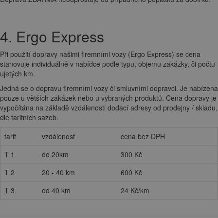
4. Ergo Express
Při použití dopravy našimi firemními vozy (Ergo Express) se cena
stanovuje individuálně v nabídce podle typu, objemu zakázky, či počtu
ujetých km.
Jedná se o dopravu firemními vozy či smluvními dopravci. Je nabízena
pouze u větších zakázek nebo u vybraných produktů. Cena dopravy je
vypočítána na základě vzdálenosti dodací adresy od prodejny / skladu,
dle tarifních sazeb.
tarif
vzdálenost
cena bez DPH
T 1
do 20km
300 Kč
T 2
20 - 40 km
600 Kč
T 3
od 40 km
24 Kč/km