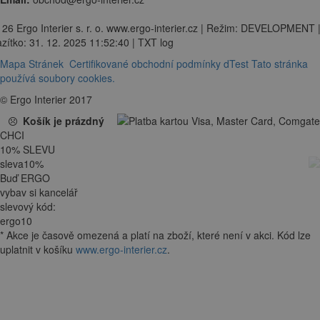
 26 Ergo Interier s. r. o. www.ergo-interier.cz | Režim: DEVELOPMENT 
zítko: 31. 12. 2025 11:52:40 | TXT log
Mapa Stránek
Certifikované obchodní podmínky dTest
Tato stránka
používá soubory cookies.
© Ergo Interier 2017
Košík je prázdný
CHCI
10
%
SLEVU
sleva
10
%
Buď ERGO
vybav si kancelář
slevový kód:
ergo10
*
Akce je
časově omezená
a platí na zboží, které není v akci. Kód lze
uplatnit v košíku
www.ergo-interier.cz
.