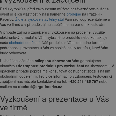
Řadu výrobků si před zakoupením můžete nezávazně vyzkoušet a
ověřit si jejich vlastnosti v naší kamenné
prodejně
na Praze 4 -
Kačerov.
Židle
a
výškově stavitelný stůl
Vám rádi odprezentujeme u
Vás ve firmě a v případě zájmu zapůjčíme na pár dní k testování.
V případě zájmu o zapůjčení či vyzkoušení na prodejně, využijte
elektronický formulář u Vámi vybraného produktu nebo kontaktuje
naše
obchodní oddělení
. Náš prodejce s Vámi dohodne termín a
podrobnosti prezentace u Vás ve společnosti v termínu, který Vám
bude vyhovovat.
U zboží označeného
nálepkou showroom
Vám garantujeme
okamžitou
dostupnost produktu pro vyzkoušení
na showroomu. V
opačném případě poprosíme konzultovat dostupnost zboží s naším
obchodním oddělením. Pro více informací o vyzkoušení, testování či
zapůjčení nás můžete kontaktovat na tel.
+420 241 485 797
nebo
mailem na
obchod@ergo-interier.cz
Vyzkoušení a prezentace u Vás
ve firmě