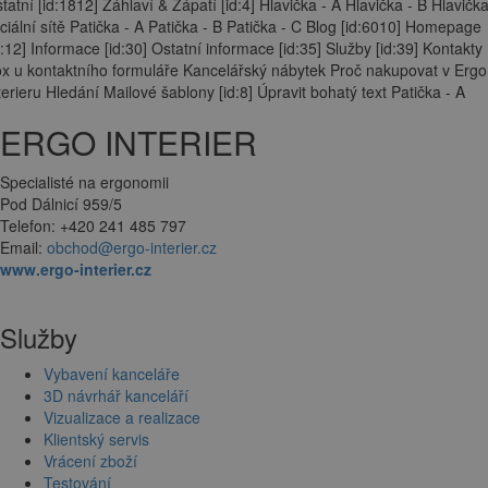
tatní [id:1812] Záhlaví & Zápatí [id:4] Hlavička - A Hlavička - B Hlavička
ciální sítě Patička - A Patička - B Patička - C Blog [id:6010] Homepage
d:12] Informace [id:30] Ostatní informace [id:35] Služby [id:39] Kontakty
x u kontaktního formuláře Kancelářský nábytek Proč nakupovat v Ergo
terieru Hledání Mailové šablony [id:8] Úpravit bohatý text Patička - A
ERGO INTERIER
Specialisté na ergonomii
Pod Dálnicí 959/5
Telefon: +420 241 485 797
Email:
obchod@ergo-interier.cz
www.ergo-interier.cz
Služby
Vybavení kanceláře
3D návrhář kanceláří
Vizualizace a realizace
Klientský servis
Vrácení zboží
Testování