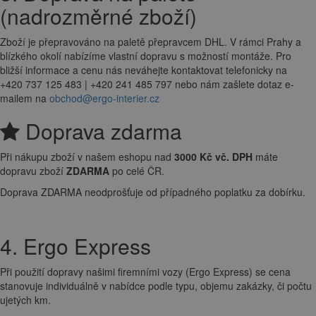
(nadrozměrné zboží)
Zboží je přepravováno na paletě přepravcem DHL. V rámci Prahy a
blízkého okolí nabízíme vlastní dopravu s možností montáže. Pro
bližší informace a cenu nás neváhejte kontaktovat telefonicky na
+420 737 125 483 | +420 241 485 797 nebo nám zašlete dotaz e-
mailem na
obchod@ergo-interier.cz
Doprava zdarma
Při nákupu zboží v našem eshopu nad
3000 Kč vč. DPH
máte
dopravu zboží
ZDARMA
po celé ČR.
Doprava ZDARMA neodprošťuje od případného poplatku za dobírku.
4. Ergo Express
Při použití dopravy našimi firemními vozy (Ergo Express) se cena
stanovuje individuálně v nabídce podle typu, objemu zakázky, či počtu
ujetých km.