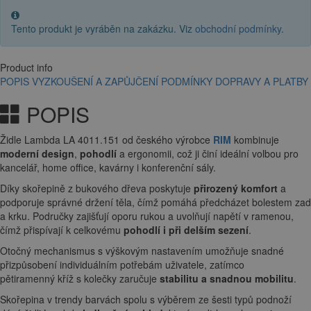
Tento produkt je vyráběn na zakázku. Viz
obchodní podmínky
.
Product info
POPIS
VYZKOUŠENÍ A ZAPŮJČENÍ
PODMÍNKY DOPRAVY A PLATBY
POPIS
Židle Lambda LA 4011.151 od českého výrobce
RIM
kombinuje
moderní design
,
pohodlí
a ergonomii, což ji činí ideální volbou pro
kancelář, home office, kavárny i konferenční sály.
Díky skořepině z bukového dřeva poskytuje
přirozený komfort
a
podporuje správné držení těla, čímž pomáhá předcházet bolestem zad
a krku. Područky zajišťují oporu rukou a uvolňují napětí v ramenou,
čímž přispívají k celkovému
pohodlí i při delším sezení
.
Otočný mechanismus s výškovým nastavením umožňuje snadné
přizpůsobení individuálním potřebám uživatele, zatímco
pětiramenný kříž s kolečky zaručuje
stabilitu a snadnou mobilitu
.
Skořepina v trendy barvách spolu s výběrem ze šesti typů podnoží