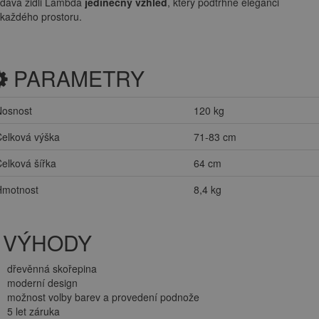
dává židli Lambda
jedinečný vzhled
, který podtrhne eleganci
každého prostoru.
PARAMETRY
Nosnost
120 kg
elková výška
71-83 cm
elková šířka
64 cm
Hmotnost
8,4 kg
VÝHODY
dřevěnná skořepina
moderní design
možnost volby barev a provedení podnože
5 let záruka