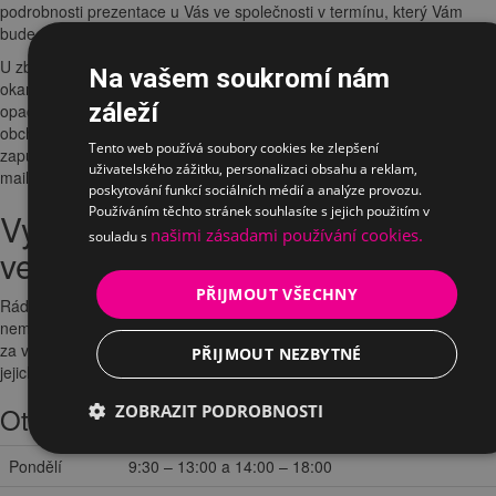
podrobnosti prezentace u Vás ve společnosti v termínu, který Vám
bude vyhovovat.
U zboží označeného
nálepkou showroom
Vám garantujeme
Na vašem soukromí nám
okamžitou
dostupnost produktu pro vyzkoušení
na showroomu. V
záleží
opačném případě poprosíme konzultovat dostupnost zboží s naším
obchodním oddělením. Pro více informací o vyzkoušení, testování či
Tento web používá soubory cookies ke zlepšení
zapůjčení nás můžete kontaktovat na tel.
+420 241 485 797
nebo
uživatelského zážitku, personalizaci obsahu a reklam,
mailem na
obchod@ergo-interier.cz
poskytování funkcí sociálních médií a analýze provozu.
Používáním těchto stránek souhlasíte s jejich použitím v
Vyzkoušení a prezentace u Vás
našimi zásadami používání cookies.
souladu s
ve firmě
PŘIJMOUT VŠECHNY
Rádi byste vyzkoušeli produkty
ve firmě
nebo poptáváte
více kusů
a
nemáte cestu kolem? Za
předem dohodnutých podmínek
přijedeme
za vámi a vybrané modely vám odprezentujeme a můžete si vyzkoušet
PŘIJMOUT NEZBYTNÉ
jejich vlastnosti přímo u vás na pracovišti.
Otevírací doba
ZOBRAZIT PODROBNOSTI
Pondělí
9:30 – 13:00 a 14:00 – 18:00