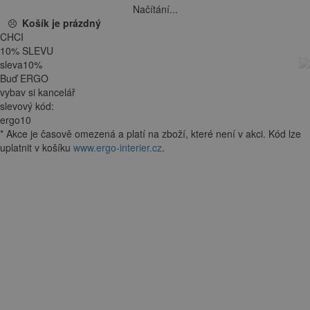
Načítání...
Košík je prázdný
CHCI
10
%
SLEVU
sleva
10
%
Buď ERGO
vybav si kancelář
slevový kód:
ergo10
*
Akce je
časově omezená
a platí na zboží, které není v akci. Kód lze
uplatnit v košíku
www.ergo-interier.cz
.