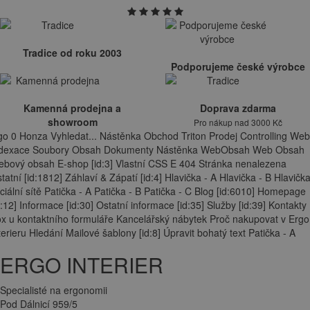
Tradice od roku 2003
Podporujeme české výrobce
Kamenná prodejna a
Doprava zdarma
showroom
Pro nákup nad 3000 Kč
go 0 Honza Vyhledat... Nástěnka Obchod Triton Prodej Controlling Web
ndexace Soubory Obsah Dokumenty Nástěnka WebObsah Web Obsah
bový obsah E-shop [id:3] Vlastní CSS E 404 Stránka nenalezena
tatní [id:1812] Záhlaví & Zápatí [id:4] Hlavička - A Hlavička - B Hlavička
ciální sítě Patička - A Patička - B Patička - C Blog [id:6010] Homepage
d:12] Informace [id:30] Ostatní informace [id:35] Služby [id:39] Kontakty
x u kontaktního formuláře Kancelářský nábytek Proč nakupovat v Ergo
terieru Hledání Mailové šablony [id:8] Úpravit bohatý text Patička - A
ERGO INTERIER
Specialisté na ergonomii
Pod Dálnicí 959/5