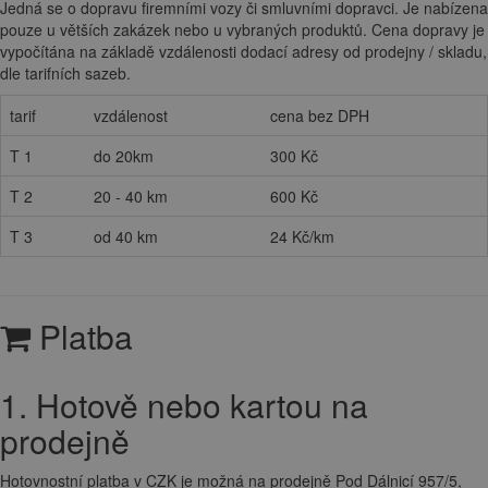
Jedná se o dopravu firemními vozy či smluvními dopravci. Je nabízena
pouze u větších zakázek nebo u vybraných produktů. Cena dopravy je
vypočítána na základě vzdálenosti dodací adresy od prodejny / skladu,
dle tarifních sazeb.
tarif
vzdálenost
cena bez DPH
T 1
do 20km
300 Kč
T 2
20 - 40 km
600 Kč
T 3
od 40 km
24 Kč/km
Platba
1. Hotově nebo kartou na
prodejně
Hotovnostní platba v CZK je možná na prodejně Pod Dálnicí 957/5,