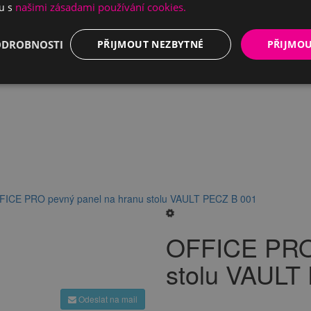
našimi zásadami používání cookies.
du s
ODROBNOSTI
PŘIJMOUT NEZBYTNÉ
PŘIJMO
FICE PRO pevný panel na hranu stolu VAULT PECZ B 001
OFFICE PRO 
stolu VAULT
Odeslat na mail