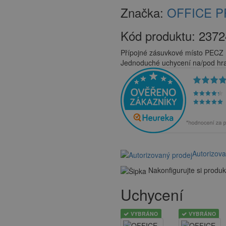
Značka:
OFFICE 
Kód produktu:
2372
Přípojné zásuvkové místo PECZ B
Jednoduché uchycení na/pod hran
Autorizov
Nakonfigurujte si produk
Uchycení
VYBRÁNO
VYBRÁNO