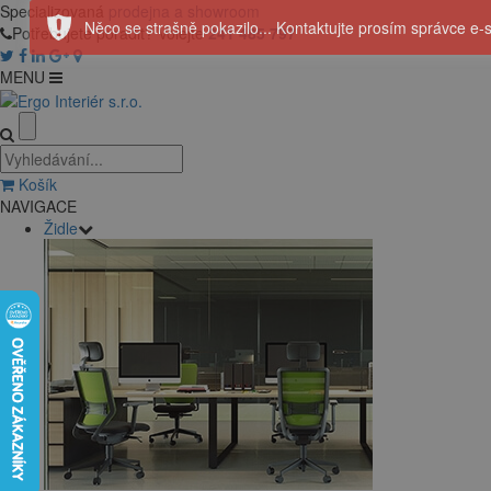
Specializovaná
prodejna a showroom
Potřebujete poradit? Volejte
241 485 797
MENU
Košík
NAVIGACE
Židle