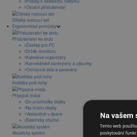
Poličky k dětskému nábytku
Ostatní příslušenství
Dětský rostoucí set
Ergonomické pomůcky
Příslušenství ke stolu
Závěsy pro PC
Držák monitoru
Kabelové organizéry
Kancelářské kontejnery a zásuvky
Ochranné skla a paravány
Kolébka pod nohy
Přípojná místa
Do průchodky desky
Na hranu desky
Vestavěné v desce
Na vašem 
Elektricky otočné
Tento web používá
Akustický systém
poskytování funkcí