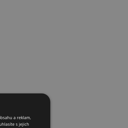
obsahu a reklam,
hlasíte s jejich