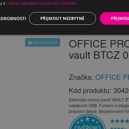
našimi zásadami používání cookies.
du s
ODROBNOSTI
PŘIJMOUT NEZBYTNÉ
PŘIJMO
Elektricky otočné
OFFICE PRO elektricky otočný panel vault BTCZ 012
OFFICE PRO 
Odeslat na mail
vault BTCZ 
Značka:
OFFICE 
Kód produktu:
3042
Elektrický otočný panel VAULT B
nabíjecích USB. Funkční a elega
pracovní desce. Bezpečnostní fot