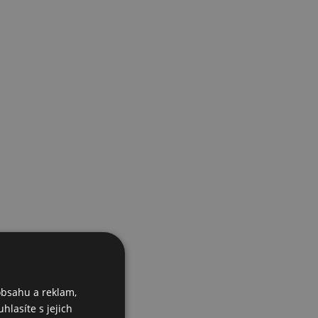
obsahu a reklam,
hlasíte s jejich