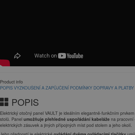
Product info
POPIS
VYZKOUŠENÍ A ZAPŮJČENÍ
PODMÍNKY DOPRAVY A PLATBY
POPIS
Elektrický otočný panel VAULT je ideálním elegantně-funkčním prvkem
stolů. Panel
umožňuje přehledné uspořádání kabeláže
na pracovní
elektrických zásuvek a jiných přípojných míst pod stolem a jeho okolí.
Jeho předností je elektrické
ovládání dvěma ovládacími tlačítky
umís