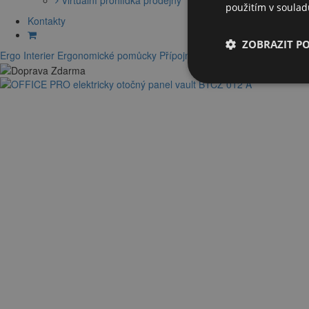
použitím v soula
Kontakty
ZOBRAZIT P
Ergo Interier
Ergonomické pomůcky
Přípojná místa
Vestavěné v desce