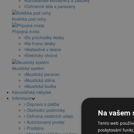
Kancelářské kontejnery a zásuvky
Ochranné skla a paravány
Kolébka pod nohy
Přípojná místa
Do průchodky desky
Na hranu desky
Vestavěné v desce
Elektricky otočné
Akustický systém
Akustický paravan
Akustická stěna
Akustická budka
Kancelářský nábytek
Informace
Doprava a platba
Obchodní podmínky
Na vašem 
Ochrana osobních údajů
Autorizovaný prodej
Tento web používá
Prodejna
poskytování funkcí
Virtuální prohlídka prodejny