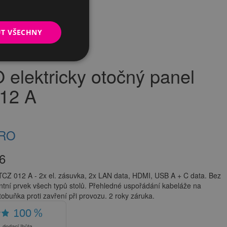
UT VŠECHNY
 A
elektricky otočný panel
012 A
PRO
6
TCZ 012 A - 2x el. zásuvka, 2x LAN data, HDMI, USB A + C data. Bez
ntní prvek všech typů stolů. Přehledné uspořádání kabeláže na
obuňka proti zavření při provozu. 2 roky záruka.