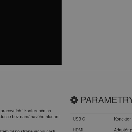
PARAMETR
 pracovních i konferenčních
 desce bez namáhavého hledání
USB C
Konektor 
HDMI
Adaptér p
těnými po straně vrchní části