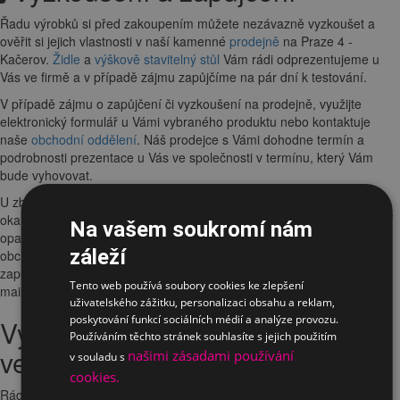
Řadu výrobků si před zakoupením můžete nezávazně vyzkoušet a
ověřit si jejich vlastnosti v naší kamenné
prodejně
na Praze 4 -
Kačerov.
Židle
a
výškově stavitelný stůl
Vám rádi odprezentujeme u
Vás ve firmě a v případě zájmu zapůjčíme na pár dní k testování.
V případě zájmu o zapůjčení či vyzkoušení na prodejně, využijte
elektronický formulář u Vámi vybraného produktu nebo kontaktuje
naše
obchodní oddělení
. Náš prodejce s Vámi dohodne termín a
podrobnosti prezentace u Vás ve společnosti v termínu, který Vám
bude vyhovovat.
U zboží označeného
nálepkou showroom
Vám garantujeme
okamžitou
dostupnost produktu pro vyzkoušení
na showroomu. V
Na vašem soukromí nám
opačném případě poprosíme konzultovat dostupnost zboží s naším
záleží
obchodním oddělením. Pro více informací o vyzkoušení, testování či
zapůjčení nás můžete kontaktovat na tel.
+420 241 485 797
nebo
Tento web používá soubory cookies ke zlepšení
mailem na
obchod@ergo-interier.cz
uživatelského zážitku, personalizaci obsahu a reklam,
poskytování funkcí sociálních médií a analýze provozu.
Vyzkoušení a prezentace u Vás
Používáním těchto stránek souhlasíte s jejich použitím
ve firmě
našimi zásadami používání
v souladu s
cookies.
Rádi byste vyzkoušeli produkty
ve firmě
nebo poptáváte
více kusů
a