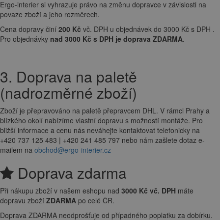
Ergo-interier si vyhrazuje právo na změnu dopravce v závislosti na
povaze zboží a jeho rozměrech.
Cena dopravy činí
200 Kč
vč. DPH u objednávek do 3000 Kč s DPH .
Pro objednávky
nad 3000 Kč s DPH je doprava ZDARMA
.
3. Doprava na paletě
(nadrozměrné zboží)
Zboží je přepravováno na paletě přepravcem DHL. V rámci Prahy a
blízkého okolí nabízíme vlastní dopravu s možností montáže. Pro
bližší informace a cenu nás neváhejte kontaktovat telefonicky na
+420 737 125 483 | +420 241 485 797 nebo nám zašlete dotaz e-
mailem na
obchod@ergo-interier.cz
Doprava zdarma
Při nákupu zboží v našem eshopu nad
3000 Kč vč. DPH
máte
dopravu zboží
ZDARMA
po celé ČR.
Doprava ZDARMA neodprošťuje od případného poplatku za dobírku.