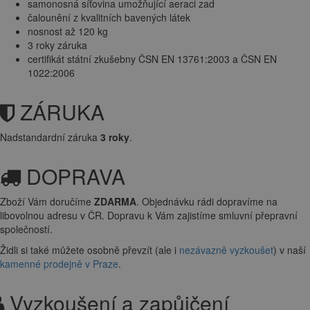
samonosná síťovina umožňující aeraci zad
čalounění z kvalitních bavených látek
nosnost až 120 kg
3 roky záruka
certifikát státní zkušebny ČSN EN 13761:2003 a ČSN EN
1022:2006
ZÁRUKA
Nadstandardní záruka
3 roky
.
DOPRAVA
Zboží Vám doručíme
ZDARMA
. Objednávku rádi dopravíme na
libovolnou adresu
v ČR. Dopravu k Vám zajistíme smluvní přepravní
společností.
Židli si také můžete osobně převzít (ale i
nezávazně vyzkoušet
) v naší
kamenné prodejně v Praze
.
Vyzkoušení a zapůjčení