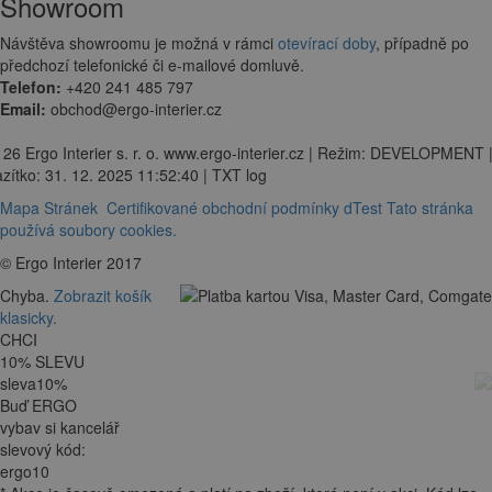
Showroom
Návštěva showroomu je možná v rámci
otevírací doby
, případně po
předchozí telefonické či e-mailové domluvě.
Telefon:
+420 241 485 797
Email:
obchod@ergo-interier.cz
 26 Ergo Interier s. r. o. www.ergo-interier.cz | Režim: DEVELOPMENT 
zítko: 31. 12. 2025 11:52:40 | TXT log
Mapa Stránek
Certifikované obchodní podmínky dTest
Tato stránka
používá soubory cookies.
© Ergo Interier 2017
Chyba.
Zobrazit košík
klasicky.
CHCI
10
%
SLEVU
sleva
10
%
Buď ERGO
vybav si kancelář
slevový kód:
ergo10