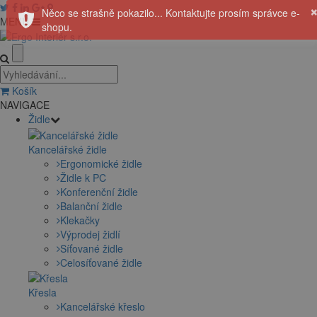
Něco se strašně pokazilo... Kontaktujte prosím správce e-
MENU
shopu.
Košík
NAVIGACE
Židle
Kancelářské židle
Ergonomické židle
Židle k PC
Konferenční židle
Balanční židle
Klekačky
Výprodej židlí
Síťované židle
Celosíťované židle
Křesla
Kancelářské křeslo