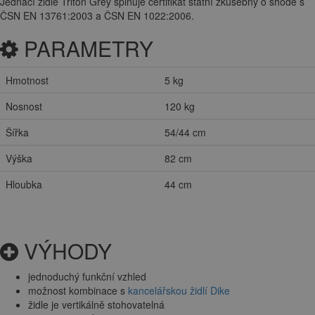
Jednací židle Triton Grey splňuje certifikát státní zkušebny o shodě s
ČSN EN 13761:2003 a ČSN EN 1022:2006.
PARAMETRY
Hmotnost
5 kg
Nosnost
120 kg
Šířka
54/44 cm
Výška
82 cm
Hloubka
44 cm
VÝHODY
jednoduchý funkční vzhled
možnost kombinace s
kancelářskou židlí Dike
židle je vertikálně stohovatelná