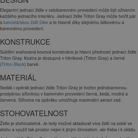
Elegantní jednací židle v celobarevném provedení může být oživením
každého jednacího interiéru. Jednací židle Triton Gray může tvořit pár
s
kancelářskou židlí Dike
a to hlavně díky stejnému látkovému a
barevnému provedení.
KONSTRUKCE
Subtilní svařovaná kovová konstrukce je hlavní předností jednací židle
Triton Gray. Kostra je dostupná v hliníkové (Triton Gray) a černé
(
Triton Black
) barvě.
MATERIÁL
Sedák i opěrák jednací židle Triton Gray je tvořen jednobarevnou
prodyšnou síťovinou v barevném provedení černá, šedá, modrá a
červená. Síťovina na opěráku umožňuje maximální aeraci zad.
STOHOVATELNOST
Židle je stohovatelná. Je tedy možné skladovat více židlí na sobě ve
stohu a využít tak prostor nejen k jiným činnostem, ale třeba i k úklidu.