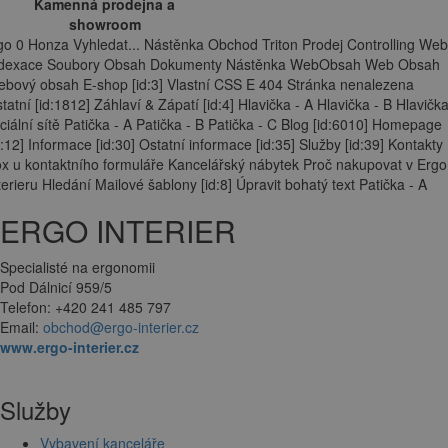
Kamenná prodejna a
showroom
go 0 Honza Vyhledat... Nástěnka Obchod Triton Prodej Controlling Web
ndexace Soubory Obsah Dokumenty Nástěnka WebObsah Web Obsah
bový obsah E-shop [id:3] Vlastní CSS E 404 Stránka nenalezena
tatní [id:1812] Záhlaví & Zápatí [id:4] Hlavička - A Hlavička - B Hlavička
ciální sítě Patička - A Patička - B Patička - C Blog [id:6010] Homepage
d:12] Informace [id:30] Ostatní informace [id:35] Služby [id:39] Kontakty
x u kontaktního formuláře Kancelářský nábytek Proč nakupovat v Ergo
terieru Hledání Mailové šablony [id:8] Úpravit bohatý text Patička - A
ERGO INTERIER
Specialisté na ergonomii
Pod Dálnicí 959/5
Telefon: +420 241 485 797
Email:
obchod@ergo-interier.cz
www.ergo-interier.cz
Služby
Vybavení kanceláře