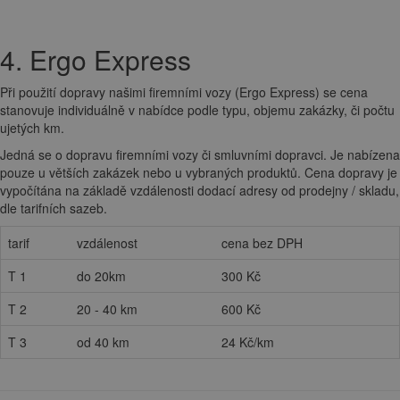
4. Ergo Express
Při použití dopravy našimi firemními vozy (Ergo Express) se cena
stanovuje individuálně v nabídce podle typu, objemu zakázky, či počtu
ujetých km.
Jedná se o dopravu firemními vozy či smluvními dopravci. Je nabízena
pouze u větších zakázek nebo u vybraných produktů. Cena dopravy je
vypočítána na základě vzdálenosti dodací adresy od prodejny / skladu,
dle tarifních sazeb.
tarif
vzdálenost
cena bez DPH
T 1
do 20km
300 Kč
T 2
20 - 40 km
600 Kč
T 3
od 40 km
24 Kč/km