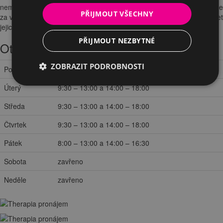
nemáte cestu kolem? Za
předem dohodnutých podmínek
přijedeme
PŘIJMOUT VŠECHNY
za vámi a vybrané modely vám odprezentujeme a můžete si vyzkoušet
jejich vlastnosti přímo u vás na pracovišti.
PŘIJMOUT NEZBYTNÉ
Otevírací doba
ZOBRAZIT PODROBNOSTI
Pondělí
9:30 – 13:00 a 14:00 – 18:00
Úterý
9:30 – 13:00 a 14:00 – 18:00
Středa
9:30 – 13:00 a 14:00 – 18:00
Čtvrtek
9:30 – 13:00 a 14:00 – 18:00
Pátek
8:00 – 13:00 a 14:00 – 16:30
Sobota
zavřeno
Neděle
zavřeno