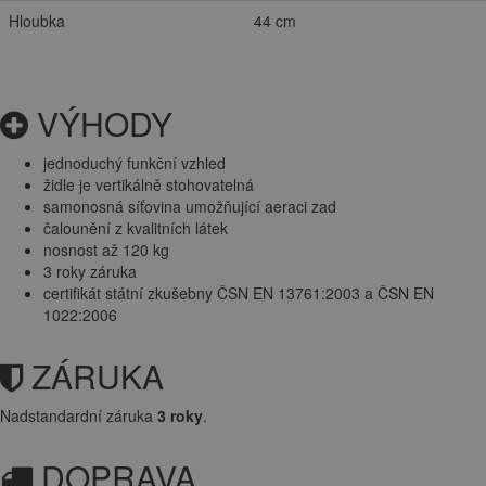
Hloubka
44 cm
VÝHODY
jednoduchý funkční vzhled
židle je vertikálně stohovatelná
samonosná síťovina umožňující aeraci zad
čalounění z kvalitních látek
nosnost až 120 kg
3 roky záruka
certifikát státní zkušebny ČSN EN 13761:2003 a ČSN EN
1022:2006
ZÁRUKA
Nadstandardní záruka
3 roky
.
DOPRAVA