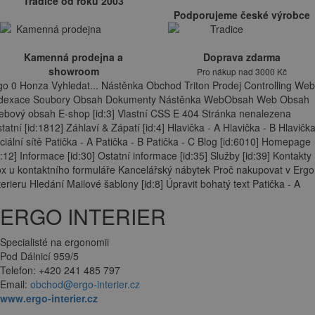
Tradice od roku 2003
Podporujeme české výrobce
Kamenná prodejna a
Doprava zdarma
showroom
Pro nákup nad 3000 Kč
go 0 Honza Vyhledat... Nástěnka Obchod Triton Prodej Controlling Web
ndexace Soubory Obsah Dokumenty Nástěnka WebObsah Web Obsah
bový obsah E-shop [id:3] Vlastní CSS E 404 Stránka nenalezena
tatní [id:1812] Záhlaví & Zápatí [id:4] Hlavička - A Hlavička - B Hlavička
ciální sítě Patička - A Patička - B Patička - C Blog [id:6010] Homepage
d:12] Informace [id:30] Ostatní informace [id:35] Služby [id:39] Kontakty
x u kontaktního formuláře Kancelářský nábytek Proč nakupovat v Ergo
terieru Hledání Mailové šablony [id:8] Úpravit bohatý text Patička - A
ERGO INTERIER
Specialisté na ergonomii
Pod Dálnicí 959/5
Telefon: +420 241 485 797
Email:
obchod@ergo-interier.cz
www.ergo-interier.cz