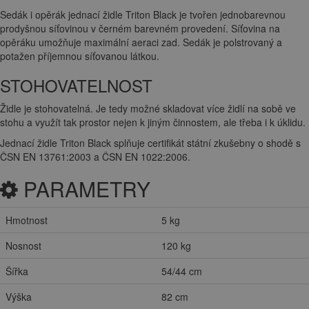
Sedák i opěrák jednací židle Triton Black je tvořen jednobarevnou
prodyšnou síťovinou v černém barevném provedení. Síťovina na
opěráku umožňuje maximální aeraci zad. Sedák je polstrovaný a
potažen příjemnou síťovanou látkou.
STOHOVATELNOST
Židle je stohovatelná. Je tedy možné skladovat více židlí na sobě ve
stohu a využít tak prostor nejen k jiným činnostem, ale třeba i k úklidu.
Jednací židle Triton Black splňuje certifikát státní zkušebny o shodě s
ČSN EN 13761:2003 a ČSN EN 1022:2006.
PARAMETRY
Hmotnost
5 kg
Nosnost
120 kg
Šířka
54/44 cm
Výška
82 cm