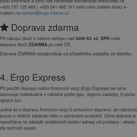
bližší informace a cenu nás neváhejte kontaktovat telefonicky na
+420 737 125 483 | +420 241 485 797 nebo nám zašlete dotaz e-
mailem na
obchod@ergo-interier.cz
Doprava zdarma
Při nákupu zboží v našem eshopu nad
3000 Kč vč. DPH
máte
dopravu zboží
ZDARMA
po celé ČR.
Doprava ZDARMA neodprošťuje od případného poplatku za dobírku.
4. Ergo Express
Při použití dopravy našimi firemními vozy (Ergo Express) se cena
stanovuje individuálně v nabídce podle typu, objemu zakázky, či počtu
ujetých km.
Jedná se o dopravu firemními vozy či smluvními dopravci. Je nabízena
pouze u větších zakázek nebo u vybraných produktů. Cena dopravy je
vypočítána na základě vzdálenosti dodací adresy od prodejny / skladu,
dle tarifních sazeb.