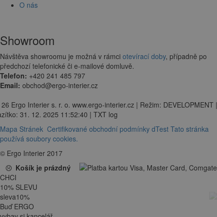
O nás
Showroom
Návštěva showroomu je možná v rámci
otevírací doby
, případně po
předchozí telefonické či e-mailové domluvě.
Telefon:
+420 241 485 797
Email:
obchod@ergo-interier.cz
 26 Ergo Interier s. r. o. www.ergo-interier.cz | Režim: DEVELOPMENT 
zítko: 31. 12. 2025 11:52:40 | TXT log
Mapa Stránek
Certifikované obchodní podmínky dTest
Tato stránka
používá soubory cookies.
© Ergo Interier 2017
Košík je prázdný
CHCI
10
%
SLEVU
sleva
10
%
Buď ERGO
vybav si kancelář