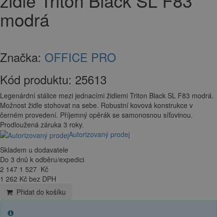
židle Triton Black SL F83
modrá
Značka:
OFFICE PRO
Kód produktu:
25613
Legenárdní stálice mezi jednacími židlemi Triton Black SL F83 modrá.
Možnost židle stohovat na sebe. Robustní kovová konstrukce v
černém provedení. Příjemný opěrák se samonosnou síťovinou.
Prodloužená záruka 3 roky.
Autorizovaný prodej
Skladem u dodavatele
Do 3 dnů k odběru/expedici
2 147
1 527
Kč
1 262 Kč bez DPH
Přidat do košíku