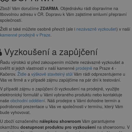
Zboží Vám doručíme
ZDARMA
. Objednávku rádi dopravíme na
libovolnou adresu
v ČR. Dopravu k Vám zajistíme smluvní přepravní
společností.
Židli si také můžete osobně převzít (ale i
nezávazně vyzkoušet
) v naší
kamenné prodejně v Praze
.
Vyzkoušení a zapůjčení
Řadu výrobků si před zakoupením můžete nezávazně vyzkoušet a
ověřit si jejich vlastnosti v naší kamenné
prodejně
na Praze 4 -
Kačerov.
Židle
a
výškově stavitelný stůl
Vám rádi odprezentujeme u
Vás ve firmě a v případě zájmu zapůjčíme na pár dní k testování.
V případě zájmu o zapůjčení či vyzkoušení na prodejně, využijte
elektronický formulář u Vámi vybraného produktu nebo kontaktuje
naše
obchodní oddělení
. Náš prodejce s Vámi dohodne termín a
podrobnosti prezentace u Vás ve společnosti v termínu, který Vám
bude vyhovovat.
U zboží označeného
nálepkou showroom
Vám garantujeme
okamžitou
dostupnost produktu pro vyzkoušení
na showroomu. V