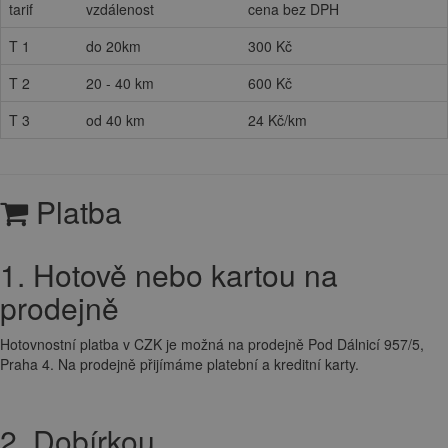
tarif
vzdálenost
cena bez DPH
T 1
do 20km
300 Kč
T 2
20 - 40 km
600 Kč
T 3
od 40 km
24 Kč/km
Platba
1. Hotově nebo kartou na
prodejně
Hotovnostní platba v CZK je možná na prodejně Pod Dálnicí 957/5,
Praha 4. Na prodejně přijímáme platební a kreditní karty.
2. Dobírkou