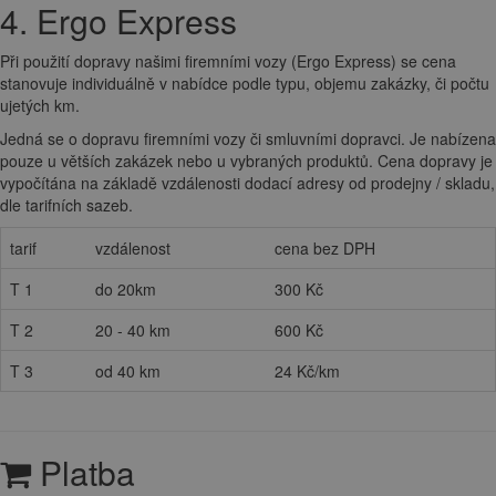
4. Ergo Express
Při použití dopravy našimi firemními vozy (Ergo Express) se cena
stanovuje individuálně v nabídce podle typu, objemu zakázky, či počtu
ujetých km.
Jedná se o dopravu firemními vozy či smluvními dopravci. Je nabízena
pouze u větších zakázek nebo u vybraných produktů. Cena dopravy je
vypočítána na základě vzdálenosti dodací adresy od prodejny / skladu,
dle tarifních sazeb.
tarif
vzdálenost
cena bez DPH
T 1
do 20km
300 Kč
T 2
20 - 40 km
600 Kč
T 3
od 40 km
24 Kč/km
Platba