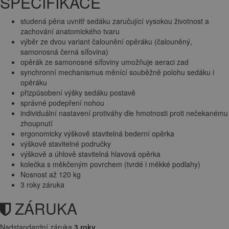
SPECIFIKACE
studená pěna uvnitř sedáku zaručující vysokou životnost a
zachování anatomického tvaru
výběr ze dvou variant čalounění opěráku (čalouněný,
samonosná černá síťovina)
opěrák ze samonosné síťoviny umožňuje aeraci zad
synchronní mechanismus měnící souběžně polohu sedáku i
opěráku
přizpůsobení výšky sedáku postavě
správné podepření nohou
individuální nastavení protiváhy dle hmotnosti proti nečekanému
zhoupnutí
ergonomicky výškově stavitelná bederní opěrka
výškově stavitelné područky
výškově a úhlově stavitelná hlavová opěrka
kolečka s měkčeným povrchem (tvrdé i měkké podlahy)
Nosnost až 120 kg
3 roky záruka
ZÁRUKA
Nadstandardní záruka
3 roky
.