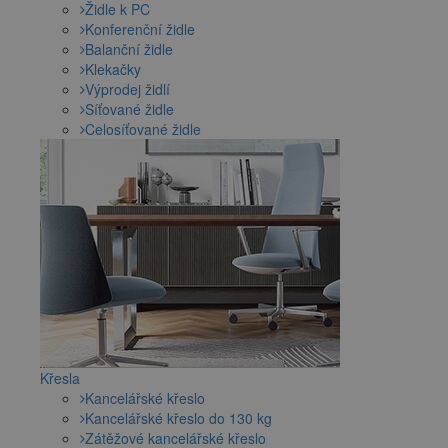
Židle k PC
Konferenční židle
Balanční židle
Klekačky
Výprodej židlí
Síťované židle
Celosíťované židle
Křesla
Kancelářské křeslo
Kancelářské křeslo do 130 kg
Zátěžové kancelářské křeslo