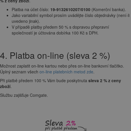
% z ceny zboží
.
Platba na účet číslo:
19-9132610207/0100
(Komerční banka).
Jako variabilní symbol prosím uvádějte číslo objednávky (není-li
uvedeno jinak).
V případě platby předem 50 % s dopravou přepravní
společností je účtována dobírka 100 Kč s DPH.
4. Platba on-line (sleva 2 %)
Možnost zaplatit on-line kartou nebo přes on-line bankovní tlačítko.
Úplný seznam všech
on-line platebních metod zde
.
Při platbě předem 100 % Vám bude poskytnuta
sleva 2 % z ceny
zboží
.
Službu zajišťuje Comgate.