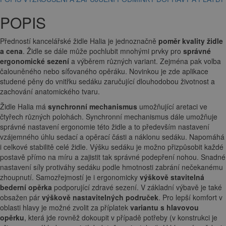
POPIS
Předností kancelářské židle Halia je jednoznačně
poměr kvality židle
a cena
. Židle se dále může pochlubit mnohými prvky pro
správné
ergonomické sezení
a výběrem různých variant. Zejména pak volba
čalouněného nebo síťovaného opěráku. Novinkou je zde aplikace
studené pěny do vnitřku sedáku zaručující dlouhodobou životnost a
zachování anatomického tvaru.
Židle Halia má
synchronní mechanismus
umožňující aretaci ve
čtyřech různých polohách. Synchronní mechanismus dále umožňuje
správné nastavení ergonomie této židle a to především nastavení
vzájemného úhlu sedací a opěrací části a náklonu sedáku. Napomáhá
i celkové stabilitě celé židle. Výšku sedáku je možno přizpůsobit každé
postavě přímo na míru a zajistit tak správné podepření nohou. Snadné
nastavení síly protiváhy sedáku podle hmotnosti zabrání nečekanému
zhoupnutí. Samozřejmostí je i ergonomicky
výškově stavitelná
bederní opěrka
podporující zdravé sezení. V základní výbavě je také
obsažen pár
výškově nastavitelných područek
. Pro lepší komfort v
oblasti hlavy je možné zvolit za příplatek
variantu s hlavovou
opěrku
, která jde rovněž dokoupit v případě potřeby (v konstrukci je