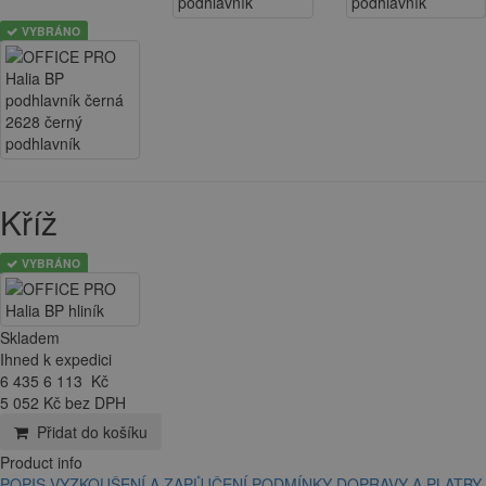
VYBRÁNO
Kříž
VYBRÁNO
Skladem
Ihned k expedici
6 435
6 113
Kč
5 052 Kč bez DPH
Přidat do košíku
Product info
POPIS
VYZKOUŠENÍ A ZAPŮJČENÍ
PODMÍNKY DOPRAVY A PLATBY