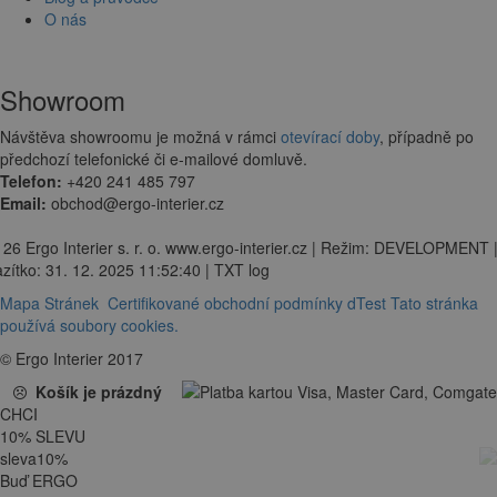
O nás
Showroom
Návštěva showroomu je možná v rámci
otevírací doby
, případně po
předchozí telefonické či e-mailové domluvě.
Telefon:
+420 241 485 797
Email:
obchod@ergo-interier.cz
 26 Ergo Interier s. r. o. www.ergo-interier.cz | Režim: DEVELOPMENT 
zítko: 31. 12. 2025 11:52:40 | TXT log
Mapa Stránek
Certifikované obchodní podmínky dTest
Tato stránka
používá soubory cookies.
© Ergo Interier 2017
Košík je prázdný
CHCI
10
%
SLEVU
sleva
10
%
Buď ERGO