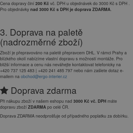
Cena dopravy činí
200 Kč
vč. DPH u objednávek do 3000 Kč s DPH .
Pro objednávky
nad 3000 Kč s DPH je doprava ZDARMA
.
3. Doprava na paletě
(nadrozměrné zboží)
Zboží je přepravováno na paletě přepravcem DHL. V rámci Prahy a
blízkého okolí nabízíme vlastní dopravu s možností montáže. Pro
bližší informace a cenu nás neváhejte kontaktovat telefonicky na
+420 737 125 483 | +420 241 485 797 nebo nám zašlete dotaz e-
mailem na
obchod@ergo-interier.cz
Doprava zdarma
Při nákupu zboží v našem eshopu nad
3000 Kč vč. DPH
máte
dopravu zboží
ZDARMA
po celé ČR.
Doprava ZDARMA neodprošťuje od případného poplatku za dobírku.