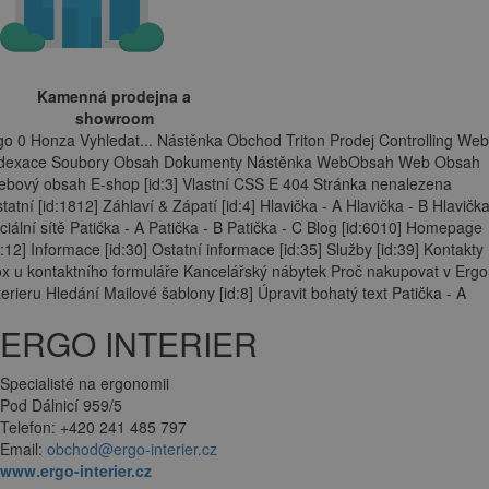
Kamenná prodejna a
showroom
go 0 Honza Vyhledat... Nástěnka Obchod Triton Prodej Controlling Web
ndexace Soubory Obsah Dokumenty Nástěnka WebObsah Web Obsah
bový obsah E-shop [id:3] Vlastní CSS E 404 Stránka nenalezena
tatní [id:1812] Záhlaví & Zápatí [id:4] Hlavička - A Hlavička - B Hlavička
ciální sítě Patička - A Patička - B Patička - C Blog [id:6010] Homepage
d:12] Informace [id:30] Ostatní informace [id:35] Služby [id:39] Kontakty
x u kontaktního formuláře Kancelářský nábytek Proč nakupovat v Ergo
terieru Hledání Mailové šablony [id:8] Úpravit bohatý text Patička - A
ERGO INTERIER
Specialisté na ergonomii
Pod Dálnicí 959/5
Telefon: +420 241 485 797
Email:
obchod@ergo-interier.cz
www.ergo-interier.cz