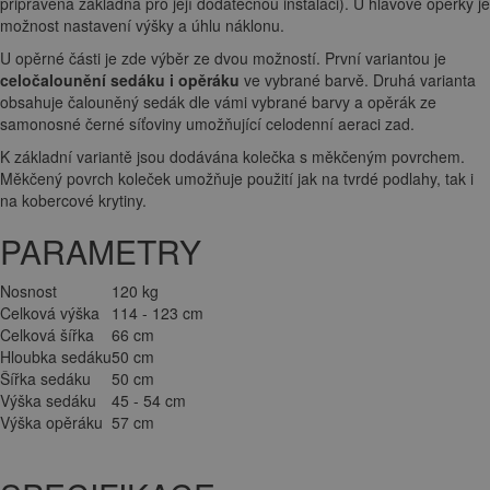
připravena základna pro její dodatečnou instalaci). U hlavové opěrky je
možnost nastavení výšky a úhlu náklonu.
U opěrné části je zde výběr ze dvou možností. První variantou je
celočalounění sedáku i opěráku
ve vybrané barvě. Druhá varianta
obsahuje čalouněný sedák dle vámi vybrané barvy a opěrák ze
samonosné černé síťoviny umožňující celodenní aeraci zad.
K základní variantě jsou dodávána kolečka s měkčeným povrchem.
Měkčený povrch koleček umožňuje použití jak na tvrdé podlahy, tak i
na kobercové krytiny.
PARAMETRY
Nosnost
120 kg
Celková výška
114 - 123 cm
Celková šířka
66 cm
Hloubka sedáku
50 cm
Šířka sedáku
50 cm
Výška sedáku
45 - 54 cm
Výška opěráku
57 cm