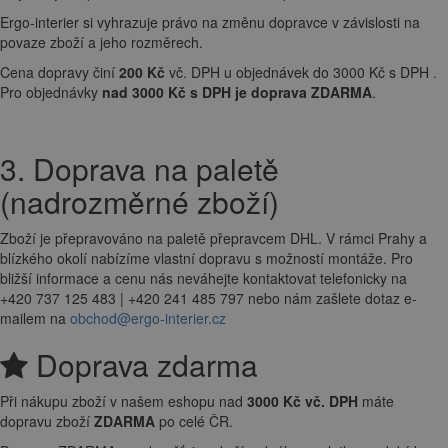
Ergo-interier si vyhrazuje právo na změnu dopravce v závislosti na
povaze zboží a jeho rozměrech.
Cena dopravy činí
200 Kč
vč. DPH u objednávek do 3000 Kč s DPH .
Pro objednávky
nad 3000 Kč s DPH je doprava ZDARMA
.
3. Doprava na paletě
(nadrozměrné zboží)
Zboží je přepravováno na paletě přepravcem DHL. V rámci Prahy a
blízkého okolí nabízíme vlastní dopravu s možností montáže. Pro
bližší informace a cenu nás neváhejte kontaktovat telefonicky na
+420 737 125 483 | +420 241 485 797 nebo nám zašlete dotaz e-
mailem na
obchod@ergo-interier.cz
Doprava zdarma
Při nákupu zboží v našem eshopu nad
3000 Kč vč. DPH
máte
dopravu zboží
ZDARMA
po celé ČR.