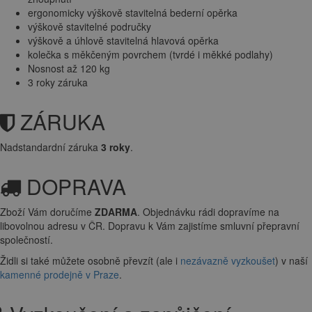
ergonomicky výškově stavitelná bederní opěrka
výškově stavitelné područky
výškově a úhlově stavitelná hlavová opěrka
kolečka s měkčeným povrchem (tvrdé i měkké podlahy)
Nosnost až 120 kg
3 roky záruka
ZÁRUKA
Nadstandardní záruka
3 roky
.
DOPRAVA
Zboží Vám doručíme
ZDARMA
. Objednávku rádi dopravíme na
libovolnou adresu
v ČR. Dopravu k Vám zajistíme smluvní přepravní
společností.
Židli si také můžete osobně převzít (ale i
nezávazně vyzkoušet
) v naší
kamenné prodejně v Praze
.