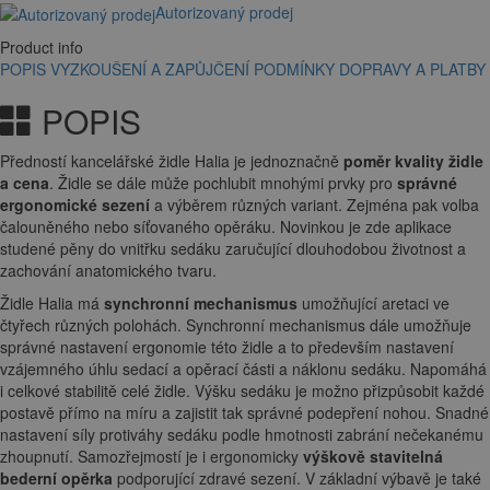
Autorizovaný prodej
Product info
POPIS
VYZKOUŠENÍ A ZAPŮJČENÍ
PODMÍNKY DOPRAVY A PLATBY
POPIS
Předností kancelářské židle Halia je jednoznačně
poměr kvality židle
a cena
. Židle se dále může pochlubit mnohými prvky pro
správné
ergonomické sezení
a výběrem různých variant. Zejména pak volba
čalouněného nebo síťovaného opěráku. Novinkou je zde aplikace
studené pěny do vnitřku sedáku zaručující dlouhodobou životnost a
zachování anatomického tvaru.
Židle Halia má
synchronní mechanismus
umožňující aretaci ve
čtyřech různých polohách. Synchronní mechanismus dále umožňuje
správné nastavení ergonomie této židle a to především nastavení
vzájemného úhlu sedací a opěrací části a náklonu sedáku. Napomáhá
i celkové stabilitě celé židle. Výšku sedáku je možno přizpůsobit každé
postavě přímo na míru a zajistit tak správné podepření nohou. Snadné
nastavení síly protiváhy sedáku podle hmotnosti zabrání nečekanému
zhoupnutí. Samozřejmostí je i ergonomicky
výškově stavitelná
bederní opěrka
podporující zdravé sezení. V základní výbavě je také