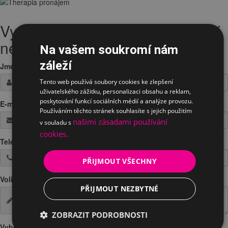
Vyplněte Vaši žádost o testování
nebo zapůjčeni
Na vašem soukromí nám
záleží
Jméno / Firma
*
Tento web používá soubory cookies ke zlepšení
uživatelského zážitku, personalizaci obsahu a reklam,
poskytování funkcí sociálních médií a analýze provozu.
E-mail
*
Používáním těchto stránek souhlasíte s jejich použitím
našimi zásadami používání
v souladu s
cookies.
Telefon
*
PŘIJMOUT VŠECHNY
Volitelná poznámka
PŘIJMOUT NEZBYTNÉ
ZOBRAZIT PODROBNOSTI
Vyberte prosím jednu z možností: