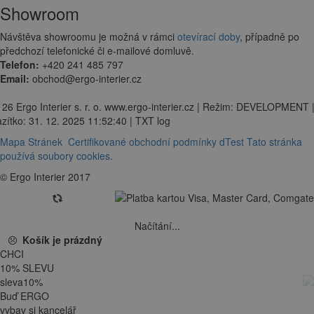
Showroom
Návštěva showroomu je možná v rámci
otevírací doby
, případně po
předchozí telefonické či e-mailové domluvě.
Telefon:
+420 241 485 797
Email:
obchod@ergo-interier.cz
 26 Ergo Interier s. r. o. www.ergo-interier.cz | Režim: DEVELOPMENT 
zítko: 31. 12. 2025 11:52:40 | TXT log
Mapa Stránek
Certifikované obchodní podmínky dTest
Tato stránka
používá soubory cookies.
© Ergo Interier 2017
Načítání...
Košík je prázdný
CHCI
10
%
SLEVU
sleva
10
%
Buď ERGO
vybav si kancelář