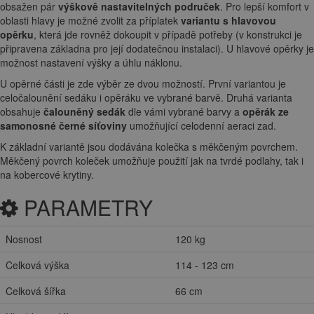
obsažen pár
výškově nastavitelných područek
. Pro lepší komfort v
oblasti hlavy je možné zvolit za příplatek
variantu s hlavovou
opěrku
, která jde rovněž dokoupit v případě potřeby (v konstrukci je
připravena základna pro její dodatečnou instalaci). U hlavové opěrky je
možnost nastavení výšky a úhlu náklonu.
U opěrné části je zde výběr ze dvou možností. První variantou je
celočalounění sedáku i opěráku ve vybrané barvě. Druhá varianta
obsahuje
čalouněný sedák
dle vámi vybrané barvy a
opěrák ze
samonosné černé síťoviny
umožňující celodenní aeraci zad.
K základní variantě jsou dodávána kolečka s měkčeným povrchem.
Měkčený povrch koleček umožňuje použití jak na tvrdé podlahy, tak i
na kobercové krytiny.
PARAMETRY
Nosnost
120 kg
Celková výška
114 - 123 cm
Celková šířka
66 cm