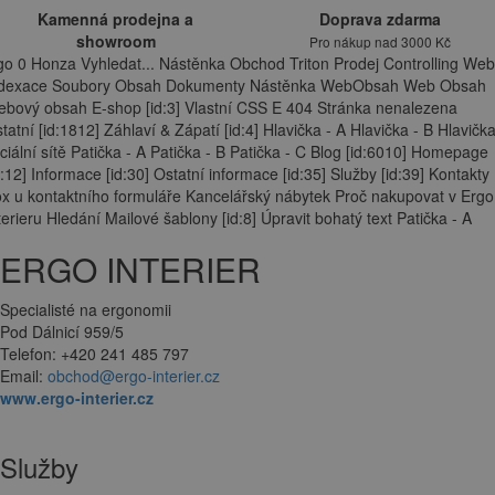
Kamenná prodejna a
Doprava zdarma
showroom
Pro nákup nad 3000 Kč
go 0 Honza Vyhledat... Nástěnka Obchod Triton Prodej Controlling Web
ndexace Soubory Obsah Dokumenty Nástěnka WebObsah Web Obsah
bový obsah E-shop [id:3] Vlastní CSS E 404 Stránka nenalezena
tatní [id:1812] Záhlaví & Zápatí [id:4] Hlavička - A Hlavička - B Hlavička
ciální sítě Patička - A Patička - B Patička - C Blog [id:6010] Homepage
d:12] Informace [id:30] Ostatní informace [id:35] Služby [id:39] Kontakty
x u kontaktního formuláře Kancelářský nábytek Proč nakupovat v Ergo
terieru Hledání Mailové šablony [id:8] Úpravit bohatý text Patička - A
ERGO INTERIER
Specialisté na ergonomii
Pod Dálnicí 959/5
Telefon: +420 241 485 797
Email:
obchod@ergo-interier.cz
www.ergo-interier.cz
Služby