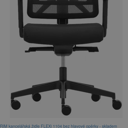
RIM kancelářská židle FLEXi 1104 bez hlavové opěrky - skladem