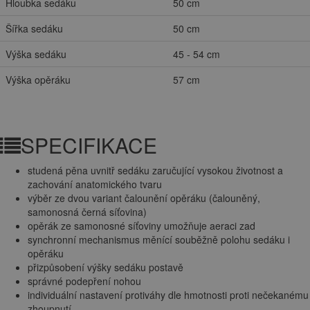
Hloubka sedáku
50 cm
Šířka sedáku
50 cm
Výška sedáku
45 - 54 cm
Výška opěráku
57 cm
SPECIFIKACE
studená pěna uvnitř sedáku zaručující vysokou životnost a
zachování anatomického tvaru
výběr ze dvou variant čalounění opěráku (čalouněný,
samonosná černá síťovina)
opěrák ze samonosné síťoviny umožňuje aeraci zad
synchronní mechanismus měnící souběžně polohu sedáku i
opěráku
přizpůsobení výšky sedáku postavě
správné podepření nohou
individuální nastavení protiváhy dle hmotnosti proti nečekanému
zhoupnutí