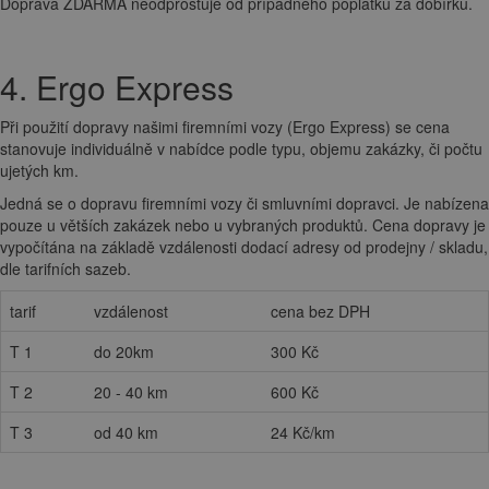
Doprava ZDARMA neodprošťuje od případného poplatku za dobírku.
4. Ergo Express
Při použití dopravy našimi firemními vozy (Ergo Express) se cena
stanovuje individuálně v nabídce podle typu, objemu zakázky, či počtu
ujetých km.
Jedná se o dopravu firemními vozy či smluvními dopravci. Je nabízena
pouze u větších zakázek nebo u vybraných produktů. Cena dopravy je
vypočítána na základě vzdálenosti dodací adresy od prodejny / skladu,
dle tarifních sazeb.
tarif
vzdálenost
cena bez DPH
T 1
do 20km
300 Kč
T 2
20 - 40 km
600 Kč
T 3
od 40 km
24 Kč/km