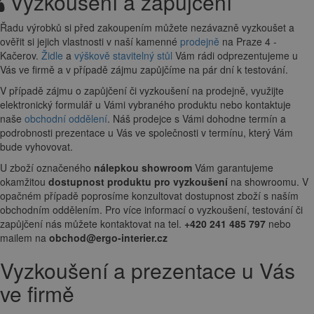
Vyzkoušení a zapůjčení
Řadu výrobků si před zakoupením můžete nezávazně vyzkoušet a
ověřit si jejich vlastnosti v naší kamenné
prodejně
na Praze 4 -
Kačerov.
Židle
a
výškově stavitelný stůl
Vám rádi odprezentujeme u
Vás ve firmě a v případě zájmu zapůjčíme na pár dní k testování.
V případě zájmu o zapůjčení či vyzkoušení na prodejně, využijte
elektronický formulář u Vámi vybraného produktu nebo kontaktuje
naše
obchodní oddělení
. Náš prodejce s Vámi dohodne termín a
podrobnosti prezentace u Vás ve společnosti v termínu, který Vám
bude vyhovovat.
U zboží označeného
nálepkou showroom
Vám garantujeme
okamžitou
dostupnost produktu pro vyzkoušení
na showroomu. V
opačném případě poprosíme konzultovat dostupnost zboží s naším
obchodním oddělením. Pro více informací o vyzkoušení, testování či
zapůjčení nás můžete kontaktovat na tel.
+420 241 485 797
nebo
mailem na
obchod@ergo-interier.cz
Vyzkoušení a prezentace u Vás
ve firmě